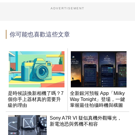
ADVERTISEMENT
你可能也喜歡這些文章
是時候該換新相機了嗎？7
全新銀河預報 App「Milky
個你手上器材真的需要升
Way Tonight」登場，一鍵
級的理由
掌握最佳拍攝時機與構圖
Sony A7R VI 疑似真機外觀曝光，
新電池恐與舊機不相容