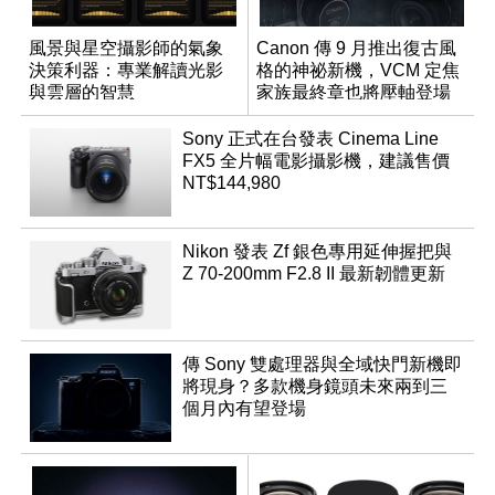
風景與星空攝影師的氣象
Canon 傳 9 月推出復古風
決策利器：專業解讀光影
格的神祕新機，VCM 定焦
與雲層的智慧
家族最終章也將壓軸登場
App「Atmos」登場
Sony 正式在台發表 Cinema Line
FX5 全片幅電影攝影機，建議售價
NT$144,980
Nikon 發表 Zf 銀色專用延伸握把與
Z 70-200mm F2.8 II 最新韌體更新
傳 Sony 雙處理器與全域快門新機即
將現身？多款機身鏡頭未來兩到三
個月內有望登場