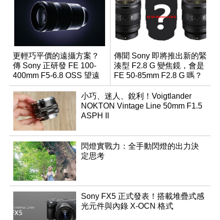
更輕巧平價的遠攝方案？
傳聞 Sony 即將推出新的緊
傳 Sony 正研發 FE 100-
湊型 F2.8 G 變焦鏡，會是
400mm F5-6.8 OSS 望遠
FE 50-85mm F2.8 G 嗎？
變焦鏡頭
小巧、迷人、銳利！Voigtlander
NOKTON Vintage Line 50mm F1.5
ASPH II
閃燈實戰力：全手動閃燈的出力決
定思考
Sony FX5 正式發表！搭載堆疊式感
光元件與內錄 X-OCN 格式