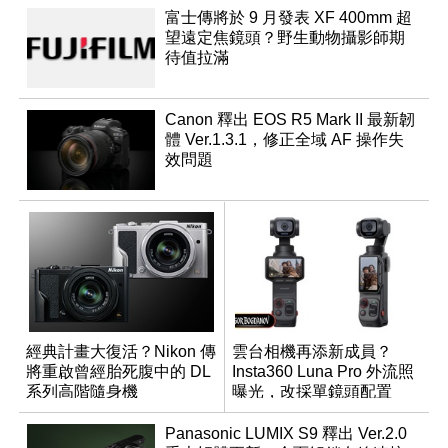
富士傳將於 9 月發表 XF 400mm 超
望遠定焦鏡頭？野生動物攝影師期
待值拉滿
Canon 釋出 EOS R5 Mark II 最新韌
體 Ver.1.3.1，修正全域 AF 操作失
效問題
經典計畫大復活？Nikon 傳
雲台相機再添新成員？
將重啟曾經胎死腹中的 DL
Insta360 Luna Pro 外流照
系列高階隨身機
曝光，改採單鏡頭配置
Panasonic LUMIX S9 釋出 Ver.2.0