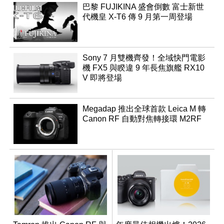
巴黎 FUJIKINA 盛會倒數 富士新世
代機皇 X-T6 傳 9 月第一周登場
Sony 7 月雙機齊發！全域快門電影
機 FX5 與睽違 9 年長焦旗艦 RX10
V 即將登場
Megadap 推出全球首款 Leica M 轉
Canon RF 自動對焦轉接環 M2RF