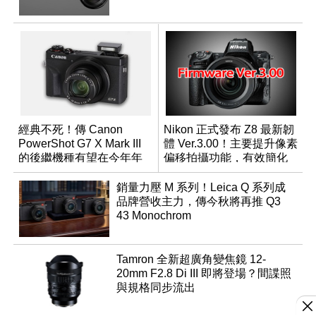
經典不死！傳 Canon
Nikon 正式發布 Z8 最新韌
PowerShot G7 X Mark III
體 Ver.3.00！主要提升像素
的後繼機種有望在今年年
偏移拍攝功能，有效簡化
底前推出？
工作流程
銷量力壓 M 系列！Leica Q 系列成
品牌營收主力，傳今秋將再推 Q3
43 Monochrom
Tamron 全新超廣角變焦鏡 12-
20mm F2.8 Di III 即將登場？間諜照
與規格同步流出