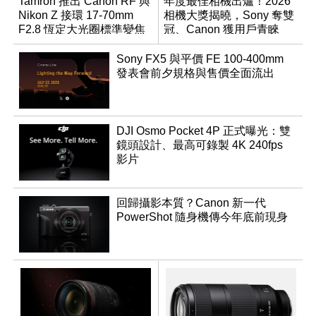
Tamron 推出 Canon RF 與
年度最佳相機出爐！2026
Nikon Z 接環 17-70mm
相機大獎揭曉，Sony 奪雙
F2.8 恆定大光圈標準變焦
冠、Canon 獲用戶青睞
鏡
Sony FX5 與平價 FE 100-400mm
發表會前夕規格與售價全面流出
DJI Osmo Pocket 4P 正式曝光：雙
鏡頭設計、最高可錄製 4K 240fps
影片
回歸攝影本質？Canon 新一代
PowerShot 隨身機傳今年底前現身