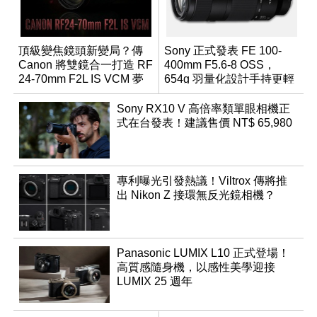
頂級變焦鏡頭新變局？傳
Sony 正式發表 FE 100-
Canon 將雙鏡合一打造 RF
400mm F5.6-8 OSS，
24-70mm F2L IS VCM 夢
654g 羽量化設計手持更輕
幻規格
鬆
Sony RX10 V 高倍率類單眼相機正
式在台發表！建議售價 NT$ 65,980
專利曝光引發熱議！Viltrox 傳將推
出 Nikon Z 接環無反光鏡相機？
Panasonic LUMIX L10 正式登場！
高質感隨身機，以感性美學迎接
LUMIX 25 週年