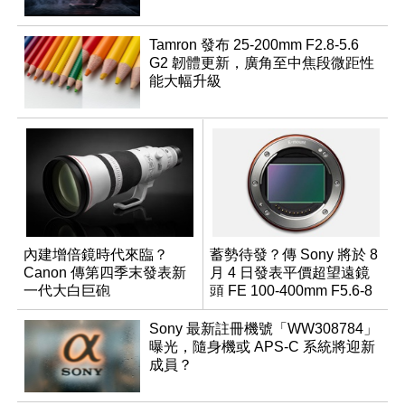
Tamron 發布 25-200mm F2.8-5.6
G2 韌體更新，廣角至中焦段微距性
能大幅升級
內建增倍鏡時代來臨？
蓄勢待發？傳 Sony 將於 8
Canon 傳第四季末發表新
月 4 日發表平價超望遠鏡
一代大白巨砲
頭 FE 100-400mm F5.6-8
Sony 最新註冊機號「WW308784」
曝光，隨身機或 APS-C 系統將迎新
成員？