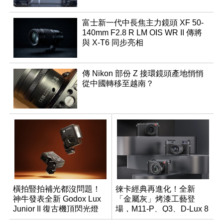
富士新一代中長焦主力鏡頭 XF 50-
140mm F2.8 R LM OIS WR II 傳將
與 X-T6 同步亮相
傳 Nikon 部份 Z 接環鏡頭產地悄悄
從中國轉移至越南？
橫拍豎拍補光都沒問題！
徠卡經典再進化！全新
神牛發表全新 Godox Lux
「金屬灰」烤漆工藝登
Junior II 復古機頂閃光燈
場，M11-P、Q3、D-Lux 8
領銜換裝