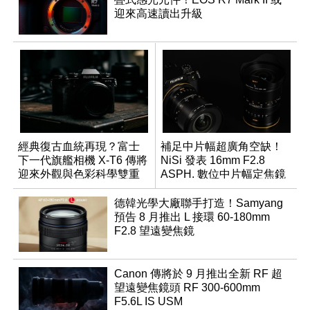
迎來高速讀出升級
經典復古血統再現？富士
補足中片幅超廣角空缺！
下一代旗艦相機 X-T6 傳將
NiSi 發表 16mm F2.8
迎來外觀與色彩科學雙重
ASPH. 數位中片幅定焦鏡
優化
德韓光學大廠聯手打造！Samyang
預告 8 月推出 L 接環 60-180mm
F2.8 望遠變焦鏡
Canon 傳將於 9 月推出全新 RF 超
望遠變焦鏡頭 RF 300-600mm
F5.6L IS USM