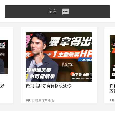
留言
最好
做到這點才有資格說愛你
伴
說
PR 台灣癌症基金會
P