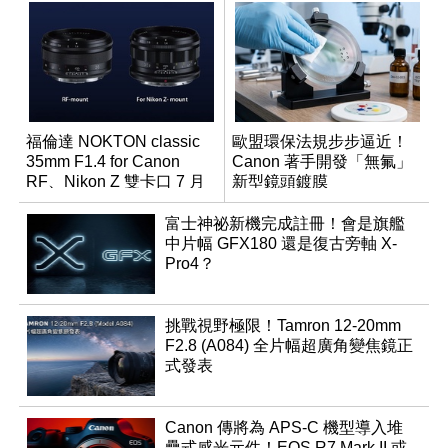
福倫達 NOKTON classic
歐盟環保法規步步逼近！
35mm F1.4 for Canon
Canon 著手開發「無氟」
RF、Nikon Z 雙卡口 7 月
新型鏡頭鍍膜
同步登台
富士神祕新機完成註冊！會是旗艦
中片幅 GFX180 還是復古旁軸 X-
Pro4？
挑戰視野極限！Tamron 12-20mm
F2.8 (A084) 全片幅超廣角變焦鏡正
式發表
Canon 傳將為 APS-C 機型導入堆
疊式感光元件！EOS R7 Mark II 或