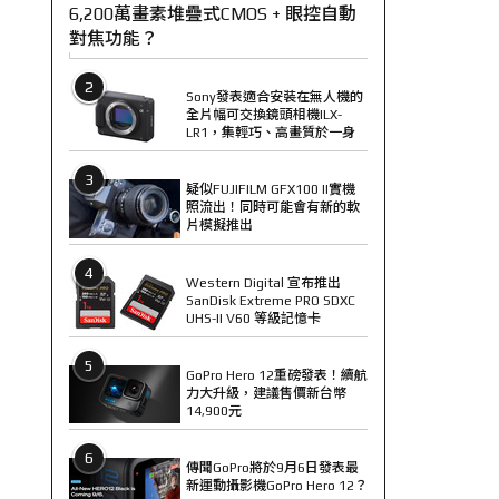
6,200萬畫素堆疊式CMOS + 眼控自動
對焦功能？
2
Sony發表適合安裝在無人機的
全片幅可交換鏡頭相機ILX-
LR1，集輕巧、高畫質於一身
3
疑似FUJIFILM GFX100 II實機
照流出！同時可能會有新的軟
片模擬推出
4
Western Digital 宣布推出
SanDisk Extreme PRO SDXC
UHS-II V60 等級記憶卡
5
GoPro Hero 12重磅發表！續航
力大升級，建議售價新台幣
14,900元
6
傳聞GoPro將於9月6日發表最
新運動攝影機GoPro Hero 12？