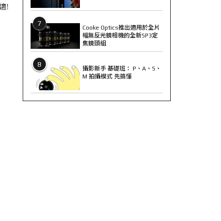
適!
7
Cooke Optics推出適用於全片
幅無反光鏡相機的全新SP3定
焦鏡頭組
8
攝影新手 基礎班： P、A、S、
M 拍攝模式 先搞懂