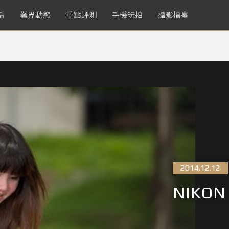
活
業界動態
重點評測
手機玩拍
攝影擂臺
2014.12.12
NIKO