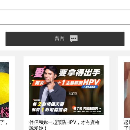
留言
了，
伴侶和妳一起預防HPV，才有資格
起
說愛妳！
了