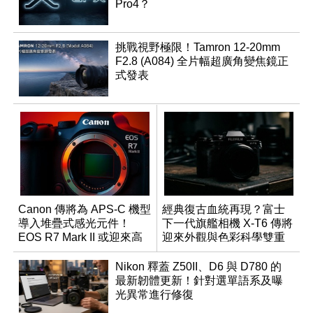
Pro4？
挑戰視野極限！Tamron 12-20mm
F2.8 (A084) 全片幅超廣角變焦鏡正
式發表
Canon 傳將為 APS-C 機型
經典復古血統再現？富士
導入堆疊式感光元件！
下一代旗艦相機 X-T6 傳將
EOS R7 Mark II 或迎來高
迎來外觀與色彩科學雙重
速讀出升級
優化
Nikon 釋蓋 Z50II、D6 與 D780 的
最新韌體更新！針對選單語系及曝
光異常進行修復