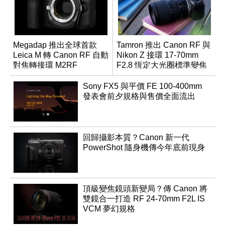
Megadap 推出全球首款
Tamron 推出 Canon RF 與
Leica M 轉 Canon RF 自動
Nikon Z 接環 17-70mm
對焦轉接環 M2RF
F2.8 恆定大光圈標準變焦
鏡
Sony FX5 與平價 FE 100-400mm
發表會前夕規格與售價全面流出
回歸攝影本質？Canon 新一代
PowerShot 隨身機傳今年底前現身
頂級變焦鏡頭新變局？傳 Canon 將
雙鏡合一打造 RF 24-70mm F2L IS
VCM 夢幻規格