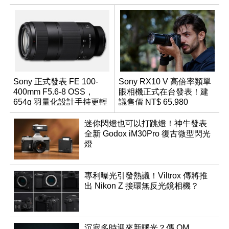
Sony 正式發表 FE 100-
Sony RX10 V 高倍率類單
400mm F5.6-8 OSS，
眼相機正式在台發表！建
654g 羽量化設計手持更輕
議售價 NT$ 65,980
鬆
迷你閃燈也可以打跳燈！神牛發表
全新 Godox iM30Pro 復古微型閃光
燈
專利曝光引發熱議！Viltrox 傳將推
出 Nikon Z 接環無反光鏡相機？
沉寂多時迎來新曙光？傳 OM