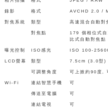
相片拍攝
格式
JPEG / RAW
錄影
格式
AVCHD 2.0 / 
對焦系統
類型
高速混合自動對
對焦點
179 個相位式自
比式自動對焦點
曝光控制
ISO感光
ISO 100-2560
LCD螢幕
類型
7.5cm (3.0型)
可調整角度
可上掀約90度,
Wi-Fi
連結智慧手機
可
傳送至電腦
可
連結電視
可