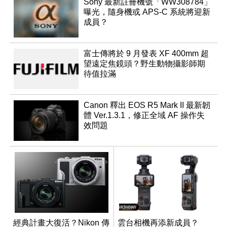
Sony 最新註冊機號「WW308784」
曝光，隨身機或 APS-C 系統將迎新
成員？
富士傳將於 9 月發表 XF 400mm 超
望遠定焦鏡頭？野生動物攝影師期
待值拉滿
Canon 釋出 EOS R5 Mark II 最新韌
體 Ver.1.3.1，修正全域 AF 操作失
效問題
經典計畫大復活？Nikon 傳
雲台相機再添新成員？