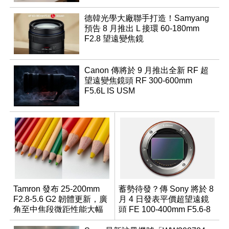
德韓光學大廠聯手打造！Samyang
預告 8 月推出 L 接環 60-180mm
F2.8 望遠變焦鏡
Canon 傳將於 9 月推出全新 RF 超
望遠變焦鏡頭 RF 300-600mm
F5.6L IS USM
Tamron 發布 25-200mm
蓄勢待發？傳 Sony 將於 8
F2.8-5.6 G2 韌體更新，廣
月 4 日發表平價超望遠鏡
角至中焦段微距性能大幅
頭 FE 100-400mm F5.6-8
升級