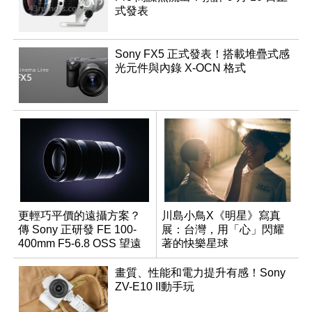
式發表
Sony FX5 正式發表！搭載堆疊式感
光元件與內錄 X-OCN 格式
更輕巧平價的遠攝方案？
川島小鳥X《明星》寫真
傳 Sony 正研發 FE 100-
展：台灣，用「心」閃耀
400mm F5-6.8 OSS 望遠
著的快樂星球
變焦鏡頭
畫質、性能和電力提升有感！Sony
ZV-E10 II動手玩