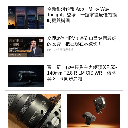
全新銀河預報 App「Milky Way
Tonight」登場，一鍵掌握最佳拍攝
時機與構圖
立即諮詢HPV！是對自己健康最好
的投資，把握現在不嫌晚！
PR（台灣癌症基金會）
富士新一代中長焦主力鏡頭 XF 50-
140mm F2.8 R LM OIS WR II 傳將
與 X-T6 同步亮相