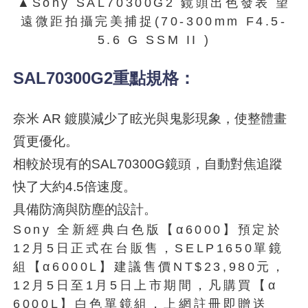
▲Sony SAL70300G2 鏡頭出色發表 望
遠微距拍攝完美捕捉(70-300mm F4.5-
5.6 G SSM II )
SAL70300G2重點規格：
奈米 AR 鍍膜減少了眩光與鬼影現象，使整體畫
質更優化。
相較於現有的SAL70300G鏡頭，自動對焦追蹤
快了大約4.5倍速度。
具備防滴與防塵的設計。
Sony 全新經典白色版【α6000】預定於
12月5日正式在台販售，SELP1650單鏡
組【α6000L】建議售價NT$23,980元，
12月5日至1月5日上市期間，凡購買【α
6000L】白色單鏡組，上網註冊即贈送