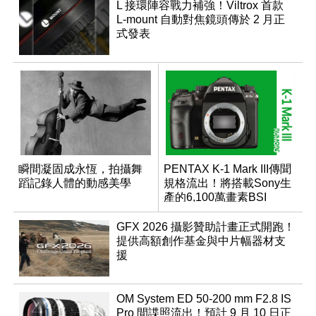
L 接環陣容戰力補強！Viltrox 首款
L-mount 自動對焦鏡頭傳於 2 月正
式發表
瞬間凝固成永恆，拍攝舞
PENTAX K-1 Mark III傳聞
蹈記錄人體的動感美學
規格流出！將搭載Sony生
產的6,100萬畫素BSI
CMOS？
GFX 2026 攝影贊助計畫正式開跑！
提供高額創作基金與中片幅器材支
援
OM System ED 50-200 mm F2.8 IS
Pro 間諜照流出！預計 9 月 10 日正