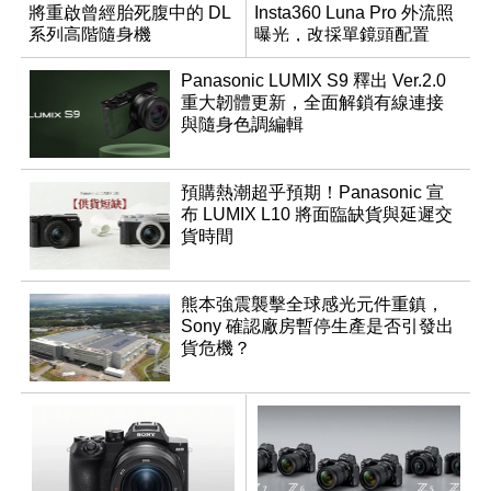
將重啟曾經胎死腹中的 DL
Insta360 Luna Pro 外流照
系列高階隨身機
曝光，改採單鏡頭配置
Panasonic LUMIX S9 釋出 Ver.2.0
重大韌體更新，全面解鎖有線連接
與隨身色調編輯
預購熱潮超乎預期！Panasonic 宣
布 LUMIX L10 將面臨缺貨與延遲交
貨時間
熊本強震襲擊全球感光元件重鎮，
Sony 確認廠房暫停生產是否引發出
貨危機？