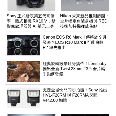
Sony 正式發表第五代高倍
Nikon 未來新品推測藍圖：
率一體式相機 RX10 V，雙
全片幅定焦隨身機與 RED
影像處理器與 AI 單元上身
技術加持機種成焦點
Canon EOS R8 Mark II 傳將於 9 月
發表？EOS R10 Mark II 可能會較
R7 率先推出
經典旋轉散景隨身攜帶！Lensbaby
推出全新 Twist 28mm F3.5 全片幅
手動餅乾鏡
支援全域快門同步拍攝！Sony 推出
HVL-F28RM 與 F28RMA 閃燈
Ver.2.00 韌體