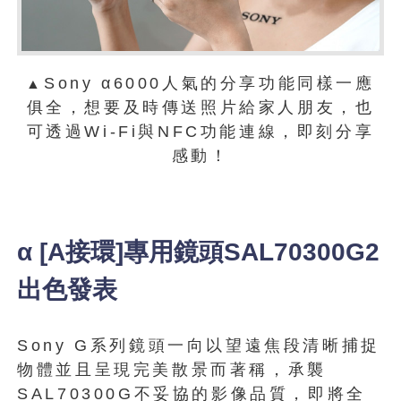
Sony α6000人氣的分享功能同樣一應
▲
俱全，想要及時傳送照片給家人朋友，也
可透過Wi-Fi與NFC功能連線，即刻分享
感動！
α [A接環]專用鏡頭SAL70300G2
出色發表
Sony G系列鏡頭一向以望遠焦段清晰捕捉
物體並且呈現完美散景而著稱，承襲
SAL70300G不妥協的影像品質，即將全