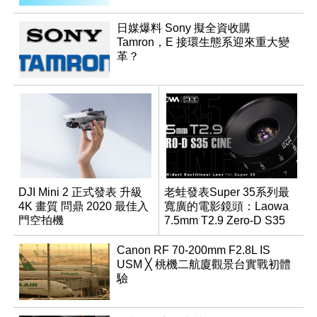
日媒爆料 Sony 擬全資收購
Tamron，E 接環生態系迎來重大變
革？
DJI Mini 2 正式發表 升級
老蛙發表Super 35系列最
4K 畫質 問鼎 2020 最佳入
寬廣的電影鏡頭：Laowa
門空拍機
7.5mm T2.9 Zero-D S35
Cine
Canon RF 70-200mm F2.8L IS
USM ╳ 桃機二航廈觀景台實戰初體
驗