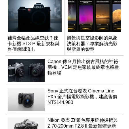
補齊全幅產品線空缺？徠
風景與星空攝影師的氣象
卡新機 SL3-P 最新規格與
決策利器：專業解讀光影
售價傳聞流出
與雲層的智慧
App「Atmos」登場
Canon 傳 9 月推出復古風格的神祕
新機，VCM 定焦家族最終章也將壓
軸登場
Sony 正式在台發表 Cinema Line
FX5 全片幅電影攝影機，建議售價
NT$144,980
Nikon 發表 Zf 銀色專用延伸握把與
Z 70-200mm F2.8 II 最新韌體更新