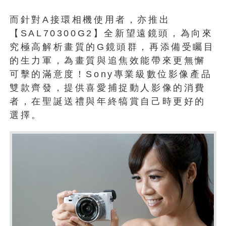
而針對A接環相機使用者，亦推出
【SAL70300G2】全新望遠鏡頭，為向來
究極高解析畫質的G鏡頭群，再添備受矚目
的生力軍，為畫質與追焦效能帶來更無懈
可擊的滿意度！Sony專業級數位影像產品
雙款齊發，提供喜愛捕捉動人影像的消費
者，在聖誕送禮與年終犒賞自己時更好的
選擇。