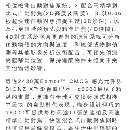
相位檢測自動對焦系統、2.配合高精準對
比式自動對焦(2D高度及闊度)、3.以0.06
秒超快速自動對焦捕捉主體(3D景深)，以
及4.更進階的預先與精準追焦(4D時間)。
4D對焦系統包含更進階的演算系統可分析
移動物體的方向與速度，和臉部或物體偵
測等其他影像分析技術配合，可預先偵測
物體移動位置，保持追蹤物件主體而不受
其他物體影響。
透過2430萬Exmor™ CMOS 感光元件與
BIONZ X™影像處理器，α6000展現了精
湛的畫質，更擁有全球可交換鏡頭式相機
中最快 的自動對焦表現，機身設計輕巧的
α6000可提供每秒高達11張的連拍及高速
精準自動對焦；快速混合式自動對焦同時
也可運用於錄影模式，為生活中動靜態的