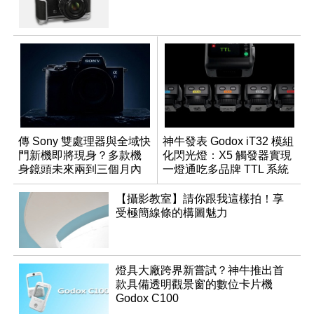
傳 Sony 雙處理器與全域快
神牛發表 Godox iT32 模組
門新機即將現身？多款機
化閃光燈：X5 觸發器實現
身鏡頭未來兩到三個月內
一燈通吃多品牌 TTL 系統
有望登場
【攝影教室】請你跟我這樣拍！享
受極簡線條的構圖魅力
燈具大廠跨界新嘗試？神牛推出首
款具備透明觀景窗的數位卡片機
Godox C100