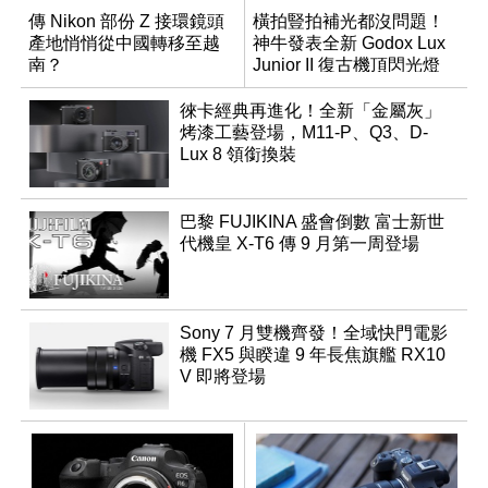
傳 Nikon 部份 Z 接環鏡頭
橫拍豎拍補光都沒問題！
產地悄悄從中國轉移至越
神牛發表全新 Godox Lux
南？
Junior II 復古機頂閃光燈
徠卡經典再進化！全新「金屬灰」
烤漆工藝登場，M11-P、Q3、D-
Lux 8 領銜換裝
巴黎 FUJIKINA 盛會倒數 富士新世
代機皇 X-T6 傳 9 月第一周登場
Sony 7 月雙機齊發！全域快門電影
機 FX5 與睽違 9 年長焦旗艦 RX10
V 即將登場