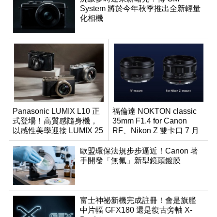
System 將於今年秋季推出全新輕量
化相機
Panasonic LUMIX L10 正
福倫達 NOKTON classic
式登場！高質感隨身機，
35mm F1.4 for Canon
以感性美學迎接 LUMIX 25
RF、Nikon Z 雙卡口 7 月
週年
同步登台
歐盟環保法規步步逼近！Canon 著
手開發「無氟」新型鏡頭鍍膜
富士神祕新機完成註冊！會是旗艦
中片幅 GFX180 還是復古旁軸 X-