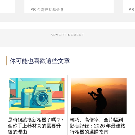
PR 台灣癌症基金會
PR
ADVERTISEMENT
你可能也喜歡這些文章
是時候該換新相機了嗎？7
輕巧、高倍率、全片幅到
個你手上器材真的需要升
影音記錄：2026 年最佳旅
級的理由
行相機的選購指南