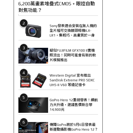
6,200萬畫素堆疊式CMOS + 眼控自動
對焦功能？
2
Sony發表適合安裝在無人機的
全片幅可交換鏡頭相機ILX-
LR1，集輕巧、高畫質於一身
3
疑似FUJIFILM GFX100 II實機
照流出！同時可能會有新的軟
片模擬推出
4
Western Digital 宣布推出
SanDisk Extreme PRO SDXC
UHS-II V60 等級記憶卡
5
GoPro Hero 12重磅發表！續航
力大升級，建議售價新台幣
14,900元
6
傳聞GoPro將於9月6日發表最
新運動攝影機GoPro Hero 12？