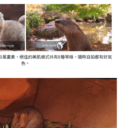
鏡頭達370萬畫素，絕佳的美肌模式共有8種等級，隨時自拍都有好氣
色。