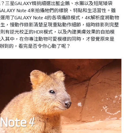
？三星GALAXY精挑細選出藍企鵝、水獺以及短尾矮袋
ALAXY Note 4來拍攝牠們的樣貌、特點和生活習性。雖
了GALAXY Note 4的各項攝錄模式，4K解析度將動物
如生，慢動作錄影清楚呈現重點動作細節，縮時錄影則完整
則有逆光校正的HDR模式，以及內建美膚效果的自拍模
融入其中，在你專注動物可愛模樣的同時，才發覺原來是
攝錄功能辦到的，看完是否令你心動了呢？