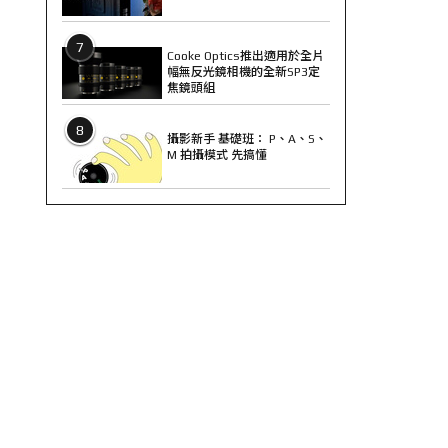
7
Cooke Optics推出適用於全片
幅無反光鏡相機的全新SP3定
焦鏡頭組
8
攝影新手 基礎班： P、A、S、
M 拍攝模式 先搞懂