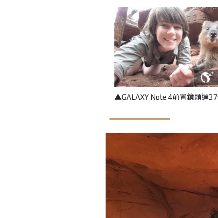
▲GALAXY Note 4前置