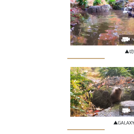
▲切
▲GALAX