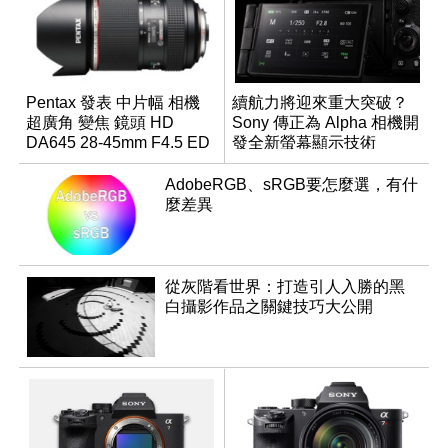
Pentax 發表 中片幅 相機
續航力將迎來重大突破？
超廣角 變焦 鏡頭 HD
Sony 傳正為 Alpha 相機開
DA645 28-45mm F4.5 ED
發全新螢幕顯示技術
AW SR
AdobeRGB、sRGB要怎麼選，有什
麼差異
從灰階看世界：打造引人入勝的黑
白攝影作品之關鍵技巧大公開