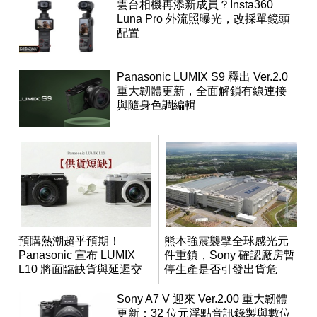
雲台相機再添新成員？Insta360
Luna Pro 外流照曝光，改採單鏡頭
配置
Panasonic LUMIX S9 釋出 Ver.2.0
重大韌體更新，全面解鎖有線連接
與隨身色調編輯
預購熱潮超乎預期！
熊本強震襲擊全球感光元
Panasonic 宣布 LUMIX
件重鎮，Sony 確認廠房暫
L10 將面臨缺貨與延遲交
停生產是否引發出貨危
貨時間
機？
Sony A7 V 迎來 Ver.2.00 重大韌體
更新：32 位元浮點音訊錄製與數位