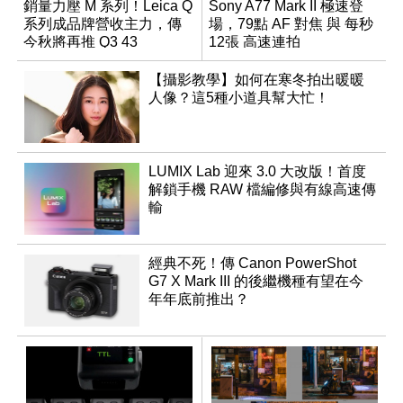
銷量力壓 M 系列！Leica Q
Sony A77 Mark II 極速登
系列成品牌營收主力，傳
場，79點 AF 對焦 與 每秒
今秋將再推 Q3 43
12張 高速連拍
Monochrom
【攝影教學】如何在寒冬拍出暖暖
人像？這5種小道具幫大忙！
LUMIX Lab 迎來 3.0 大改版！首度
解鎖手機 RAW 檔編修與有線高速傳
輸
經典不死！傳 Canon PowerShot
G7 X Mark III 的後繼機種有望在今
年年底前推出？