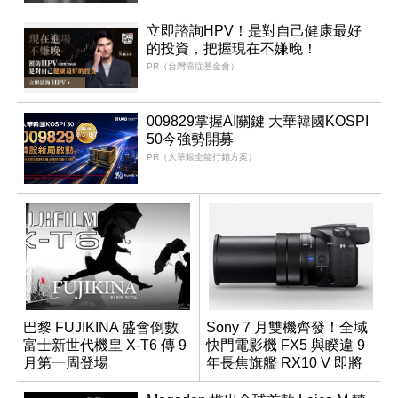
立即諮詢HPV！是對自己健康最好
的投資，把握現在不嫌晚！
PR（台灣癌症基金會）
009829掌握AI關鍵 大華韓國KOSPI
50今強勢開募
PR（大華銀全能行銷方案）
巴黎 FUJIKINA 盛會倒數
Sony 7 月雙機齊發！全域
富士新世代機皇 X-T6 傳 9
快門電影機 FX5 與睽違 9
月第一周登場
年長焦旗艦 RX10 V 即將
登場