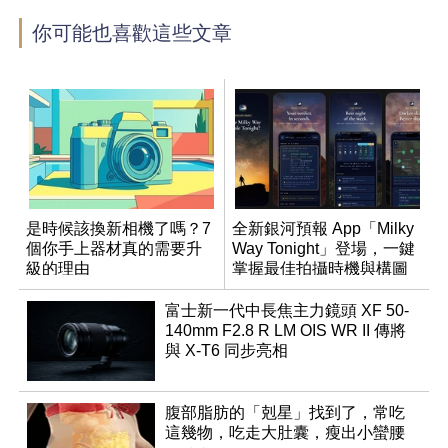
你可能也喜歡這些文章
是時候該換新相機了嗎？7
全新銀河預報 App「Milky
個你手上器材真的需要升
Way Tonight」登場，一鍵
級的理由
掌握最佳拍攝時機與構圖
富士新一代中長焦主力鏡頭 XF 50-
140mm F2.8 R LM OIS WR II 傳將
與 X-T6 同步亮相
腹部脂肪的「剋星」找到了，常吃
這幾物，吃走大肚囊，瘦出小蠻腰