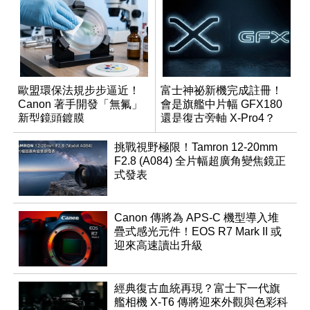
歐盟環保法規步步逼近！
富士神祕新機完成註冊！
Canon 著手開發「無氟」
會是旗艦中片幅 GFX180
新型鏡頭鍍膜
還是復古旁軸 X-Pro4？
挑戰視野極限！Tamron 12-20mm
F2.8 (A084) 全片幅超廣角變焦鏡正
式發表
Canon 傳將為 APS-C 機型導入堆
疊式感光元件！EOS R7 Mark II 或
迎來高速讀出升級
經典復古血統再現？富士下一代旗
艦相機 X-T6 傳將迎來外觀與色彩科