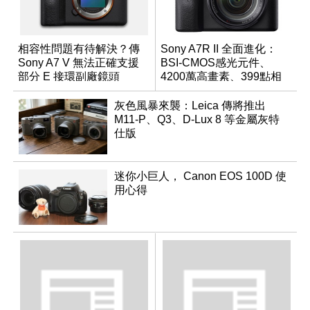
相容性問題有待解決？傳
Sony A7R II 全面進化：
Sony A7 V 無法正確支援
BSI-CMOS感光元件、
部分 E 接環副廠鏡頭
4200萬高畫素、399點相
位對焦、內建4K錄影
灰色風暴來襲：Leica 傳將推出
M11-P、Q3、D-Lux 8 等金屬灰特
仕版
迷你小巨人， Canon EOS 100D 使
用心得