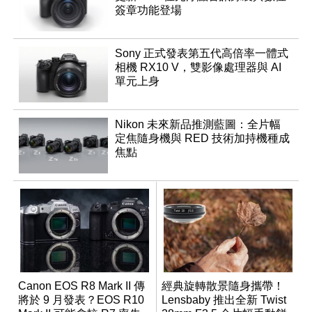
簽章功能登場
Sony 正式發表第五代高倍率一體式
相機 RX10 V，雙影像處理器與 AI
單元上身
Nikon 未來新品推測藍圖：全片幅
定焦隨身機與 RED 技術加持機種成
焦點
Canon EOS R8 Mark II 傳
經典旋轉散景隨身攜帶！
將於 9 月發表？EOS R10
Lensbaby 推出全新 Twist