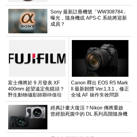
Sony 最新註冊機號「WW308784」
曝光，隨身機或 APS-C 系統將迎新
成員？
富士傳將於 9 月發表 XF
Canon 釋出 EOS R5 Mark
400mm 超望遠定焦鏡頭？
II 最新韌體 Ver.1.3.1，修正
野生動物攝影師期待值拉
全域 AF 操作失效問題
滿
經典計畫大復活？Nikon 傳將重啟
曾經胎死腹中的 DL 系列高階隨身機