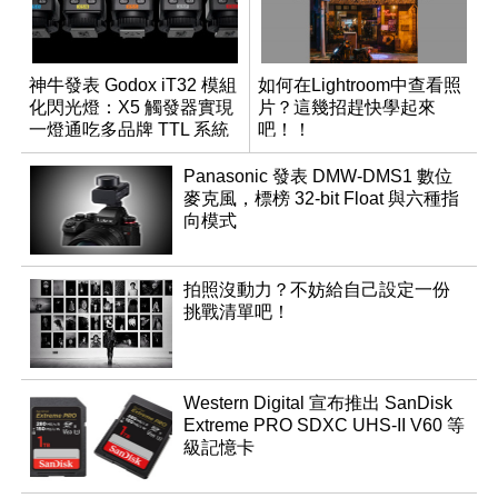
神牛發表 Godox iT32 模組
如何在Lightroom中查看照
化閃光燈：X5 觸發器實現
片？這幾招趕快學起來
一燈通吃多品牌 TTL 系統
吧！！
Panasonic 發表 DMW-DMS1 數位
麥克風，標榜 32-bit Float 與六種指
向模式
拍照沒動力？不妨給自己設定一份
挑戰清單吧！
Western Digital 宣布推出 SanDisk
Extreme PRO SDXC UHS-II V60 等
級記憶卡