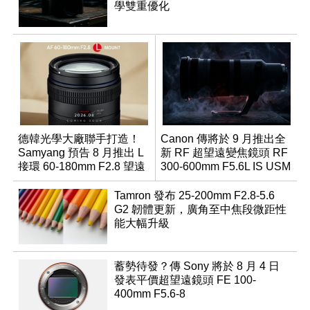
學雙重優化
德韓光學大廠聯手打造！
Canon 傳將於 9 月推出全
Samyang 預告 8 月推出 L
新 RF 超望遠變焦鏡頭 RF
接環 60-180mm F2.8 望遠
300-600mm F5.6L IS USM
變焦鏡
Tamron 發布 25-200mm F2.8-5.6
G2 韌體更新，廣角至中焦段微距性
能大幅升級
蓄勢待發？傳 Sony 將於 8 月 4 日
發表平價超望遠鏡頭 FE 100-
400mm F5.6-8