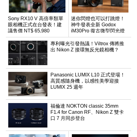
Sony RX10 V 高倍率類單
迷你閃燈也可以打跳燈！
眼相機正式在台發表！建
神牛發表全新 Godox
議售價 NT$ 65,980
iM30Pro 復古微型閃光燈
專利曝光引發熱議！Viltrox 傳將推
出 Nikon Z 接環無反光鏡相機？
Panasonic LUMIX L10 正式登場！
高質感隨身機，以感性美學迎接
LUMIX 25 週年
福倫達 NOKTON classic 35mm
F1.4 for Canon RF、Nikon Z 雙卡
口 7 月同步登台