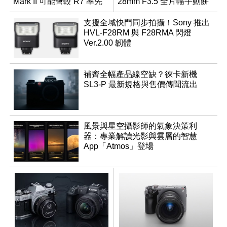
Mark II 可能會較 R7 率先
28mm F3.5 全片幅手動餅
推出
乾鏡
支援全域快門同步拍攝！Sony 推出
HVL-F28RM 與 F28RMA 閃燈
Ver.2.00 韌體
補齊全幅產品線空缺？徠卡新機
SL3-P 最新規格與售價傳聞流出
風景與星空攝影師的氣象決策利
器：專業解讀光影與雲層的智慧
App「Atmos」登場