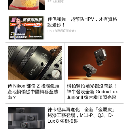
PR（新素簡）
伴侶和妳一起預防HPV，才有資格
說愛妳！
PR（台灣癌症基金會）
傳 Nikon 部份 Z 接環鏡頭
橫拍豎拍補光都沒問題！
產地悄悄從中國轉移至越
神牛發表全新 Godox Lux
南？
Junior II 復古機頂閃光燈
徠卡經典再進化！全新「金屬灰」
烤漆工藝登場，M11-P、Q3、D-
Lux 8 領銜換裝