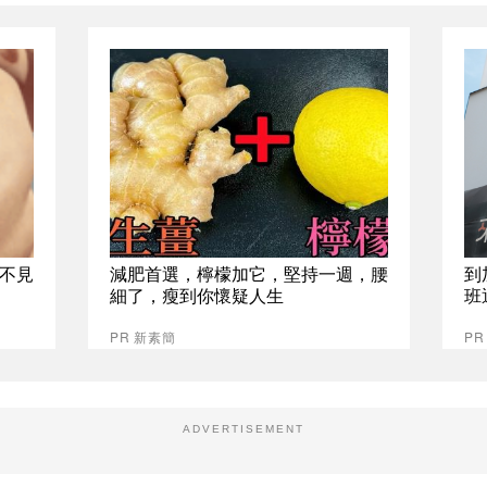
不見
減肥首選，檸檬加它，堅持一週，腰
到
細了，瘦到你懷疑人生
班
PR 新素簡
P
ADVERTISEMENT