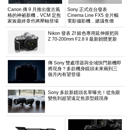
Canon 傳 9 月推出復古風
Sony 正式在台發表
格的神祕新機，VCM 定焦
Cinema Line FX5 全片幅
家族最終章也將壓軸登場
電影攝影機，建議售價
NT$144,980
Nikon 發表 Zf 銀色專用延伸握把與
Z 70-200mm F2.8 II 最新韌體更新
傳 Sony 雙處理器與全域快門新機即
將現身？多款機身鏡頭未來兩到三
個月內有望登場
Sony 多款新鏡頭名單曝光！從魚眼
變焦到超望遠定焦原型鏡現身