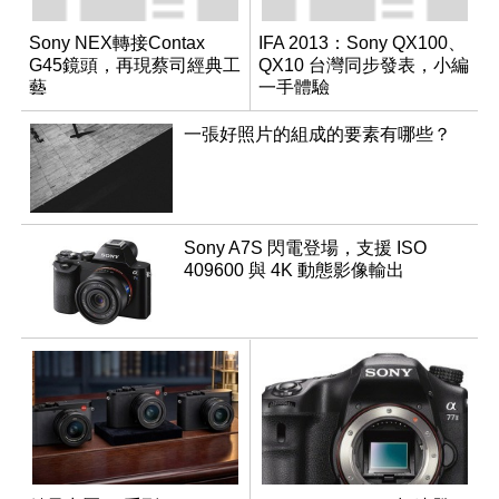
Sony NEX轉接Contax
IFA 2013：Sony QX100、
G45鏡頭，再現蔡司經典工
QX10 台灣同步發表，小編
藝
一手體驗
一張好照片的組成的要素有哪些？
Sony A7S 閃電登場，支援 ISO
409600 與 4K 動態影像輸出