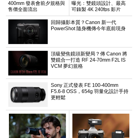
400mm 發表會前夕規格與
曝光：雙鏡頭設計、最高
售價全面流出
可錄製 4K 240fps 影片
回歸攝影本質？Canon 新一代
PowerShot 隨身機傳今年底前現身
頂級變焦鏡頭新變局？傳 Canon 將
雙鏡合一打造 RF 24-70mm F2L IS
VCM 夢幻規格
Sony 正式發表 FE 100-400mm
F5.6-8 OSS，654g 羽量化設計手持
更輕鬆