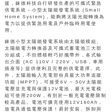
援，錸德科技自行研發生產的可攜式緊急
供電系統－小型太陽能發電系統 (Small
Home System)，能夠將太陽光能轉換為
電力以提供緊急用電及戶外臨時用電使
用。
錸德小型太陽能發電系統由太陽能模組、
太陽能電力轉換器及可攜式蓄電池三大部
分組成，不但體積輕巧好攜帶外，各式輸
出介面 (AC 110V / 220V，USB，車用
插座等) 提供便利且完整的供電選擇。此
外，太陽能輸入充電部份具最大功率追蹤
功能 (MPPT)，可接受6V ~ 50V太陽能
電壓並充電與保護12V電池，最大光電模
組可使用200W，有別於一般充電電壓限制
較高產品。電池可擴充使用12V160Ah，
放電具過低電壓保護！易於安裝、拆卸與