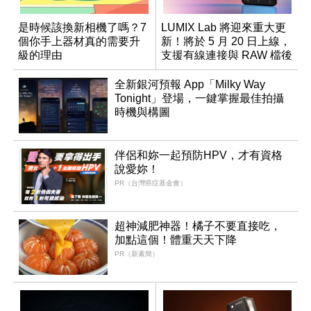
是時候該換新相機了嗎？7
LUMIX Lab 將迎來重大更
個你手上器材真的需要升
新！將於 5 月 20 日上線，
級的理由
支援有線連接與 RAW 檔後
製
全新銀河預報 App「Milky Way
Tonight」登場，一鍵掌握最佳拍攝
時機與構圖
伴侶和妳一起預防HPV，才有資格
說愛妳！
PR（台灣癌症基金會）
超神減肥神器！橘子不要直接吃，
加點這個！體重天天下降
PR（新素簡）