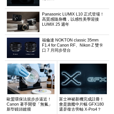
Panasonic LUMIX L10 正式登場！
高質感隨身機，以感性美學迎接
LUMIX 25 週年
福倫達 NOKTON classic 35mm
F1.4 for Canon RF、Nikon Z 雙卡
口 7 月同步登台
歐盟環保法規步步逼近！
富士神祕新機完成註冊！
Canon 著手開發「無氟」
會是旗艦中片幅 GFX180
新型鏡頭鍍膜
還是復古旁軸 X-Pro4？