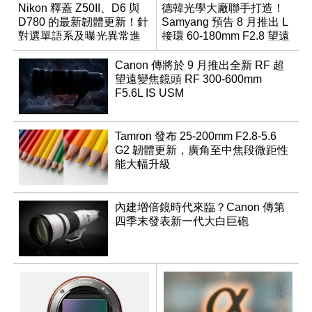
Nikon 釋蓋 Z50II、D6 與
德韓光學大廠聯手打造！
D780 的最新韌體更新！針
Samyang 預告 8 月推出 L
對選單語系及曝光異常進
接環 60-180mm F2.8 望遠
行修復
變焦鏡
Canon 傳將於 9 月推出全新 RF 超
望遠變焦鏡頭 RF 300-600mm
F5.6L IS USM
Tamron 發布 25-200mm F2.8-5.6
G2 韌體更新，廣角至中焦段微距性
能大幅升級
內建增倍鏡時代來臨？Canon 傳第
四季末發表新一代大白巨砲