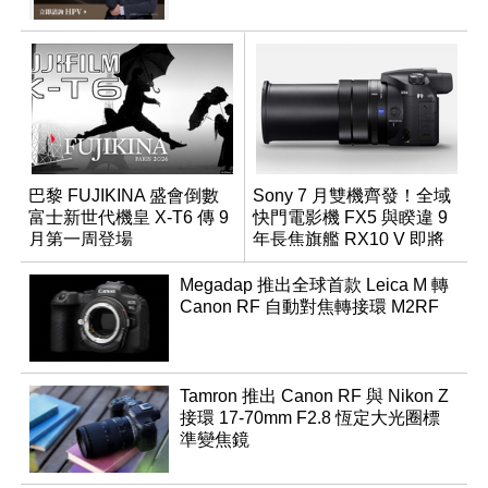
巴黎 FUJIKINA 盛會倒數
Sony 7 月雙機齊發！全域
富士新世代機皇 X-T6 傳 9
快門電影機 FX5 與睽違 9
月第一周登場
年長焦旗艦 RX10 V 即將
登場
Megadap 推出全球首款 Leica M 轉
Canon RF 自動對焦轉接環 M2RF
Tamron 推出 Canon RF 與 Nikon Z
接環 17-70mm F2.8 恆定大光圈標
準變焦鏡