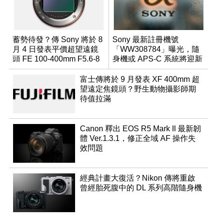
蓄勢待發？傳 Sony 將於 8
Sony 最新註冊機號
月 4 日發表平價超望遠鏡
「WW308784」曝光，隨
頭 FE 100-400mm F5.6-8
身機或 APS-C 系統將迎新
成員？
富士傳將於 9 月發表 XF 400mm 超
望遠定焦鏡頭？野生動物攝影師期
待值拉滿
Canon 釋出 EOS R5 Mark II 最新韌
體 Ver.1.3.1，修正全域 AF 操作失
效問題
經典計畫大復活？Nikon 傳將重啟
曾經胎死腹中的 DL 系列高階隨身機