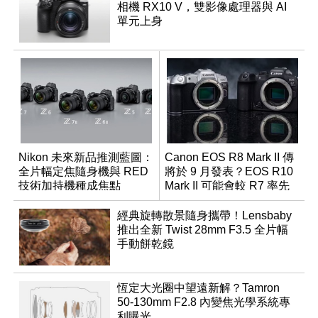
相機 RX10 V，雙影像處理器與 AI
單元上身
Nikon 未來新品推測藍圖：
Canon EOS R8 Mark II 傳
全片幅定焦隨身機與 RED
將於 9 月發表？EOS R10
技術加持機種成焦點
Mark II 可能會較 R7 率先
推出
經典旋轉散景隨身攜帶！Lensbaby
推出全新 Twist 28mm F3.5 全片幅
手動餅乾鏡
恆定大光圈中望遠新解？Tamron
50-130mm F2.8 內變焦光學系統專
利曝光