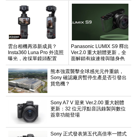
雲台相機再添新成員？
Panasonic LUMIX S9 釋出
Insta360 Luna Pro 外流照
Ver.2.0 重大韌體更新，全
曝光，改採單鏡頭配置
面解鎖有線連接與隨身色
調編輯
熊本強震襲擊全球感光元件重鎮，
Sony 確認廠房暫停生產是否引發出
貨危機？
Sony A7 V 迎來 Ver.2.00 重大韌體
更新：32 位元浮點音訊錄製與數位
簽章功能登場
Sony 正式發表第五代高倍率一體式