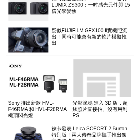
LUMIX ZS300：一吋感光元件與 15
倍光學變焦
疑似FUJIFILM GFX100 II實機照流
出！同時可能會有新的軟片模擬推
出
Sony 推出新款 HVL-
光影塗鴉 進入 3D 版，超
F46RMA 和 HVL-F28RMA
炫照片直接拍、沒有用到
機頂閃光燈
PS
徠卡發表 Leica SOFORT 2 Burton
特別版！兩大傳奇品牌攜手推出獨