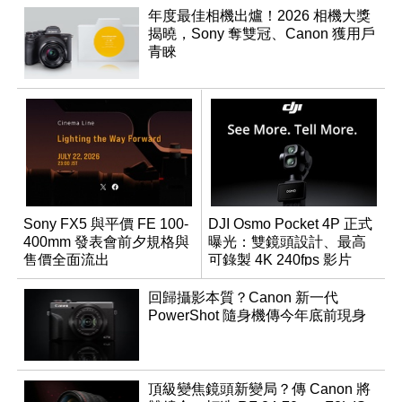
年度最佳相機出爐！2026 相機大獎
揭曉，Sony 奪雙冠、Canon 獲用戶
青睞
Sony FX5 與平價 FE 100-
DJI Osmo Pocket 4P 正式
400mm 發表會前夕規格與
曝光：雙鏡頭設計、最高
售價全面流出
可錄製 4K 240fps 影片
回歸攝影本質？Canon 新一代
PowerShot 隨身機傳今年底前現身
頂級變焦鏡頭新變局？傳 Canon 將