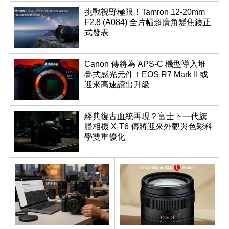
挑戰視野極限！Tamron 12-20mm
F2.8 (A084) 全片幅超廣角變焦鏡正
式發表
Canon 傳將為 APS-C 機型導入堆
疊式感光元件！EOS R7 Mark II 或
迎來高速讀出升級
經典復古血統再現？富士下一代旗
艦相機 X-T6 傳將迎來外觀與色彩科
學雙重優化