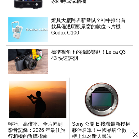
家即時成像相機
燈具大廠跨界新嘗試？神牛推出首
款具備透明觀景窗的數位卡片機
Godox C100
標準視角下的攝影樂趣！Leica Q3
43 快速評測
輕巧、高倍率、全片幅到
Sony 公開 E 接環最新授權
影音記錄：2026 年最佳旅
夥伴名單！中國品牌全數
行相機的選購指南
榜上無名耐人尋味