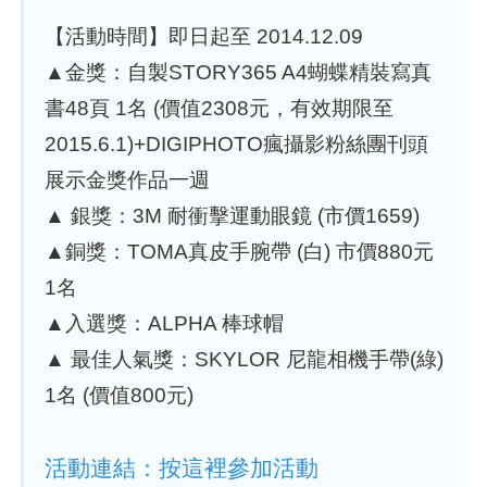
【活動時間】即日起至 2014.12.09
▲金獎：自製STORY365 A4蝴蝶精裝寫真
書48頁 1名 (價值2308元，有效期限至
2015.6.1)+DIGIPHOTO瘋攝影粉絲團刊頭
展示金獎作品一週
▲ 銀獎：3M 耐衝擊運動眼鏡 (市價1659)
▲銅獎：TOMA真皮手腕帶 (白) 市價880元
1名
▲入選獎：ALPHA 棒球帽
▲ 最佳人氣獎：SKYLOR 尼龍相機手帶(綠)
1名 (價值800元)
活動連結：按這裡參加活動