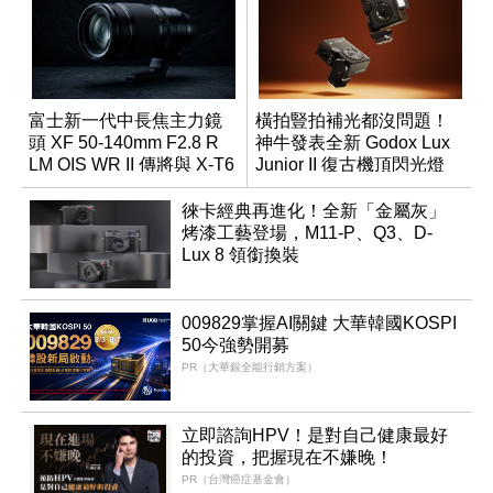
富士新一代中長焦主力鏡
橫拍豎拍補光都沒問題！
頭 XF 50-140mm F2.8 R
神牛發表全新 Godox Lux
LM OIS WR II 傳將與 X-T6
Junior II 復古機頂閃光燈
同步亮相
徠卡經典再進化！全新「金屬灰」
烤漆工藝登場，M11-P、Q3、D-
Lux 8 領銜換裝
009829掌握AI關鍵 大華韓國KOSPI
50今強勢開募
PR（大華銀全能行銷方案）
立即諮詢HPV！是對自己健康最好
的投資，把握現在不嫌晚！
PR（台灣癌症基金會）