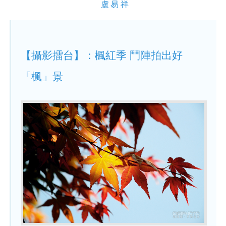
盧易祥
【攝影擂台】：楓紅季 鬥陣拍出好
「楓」景