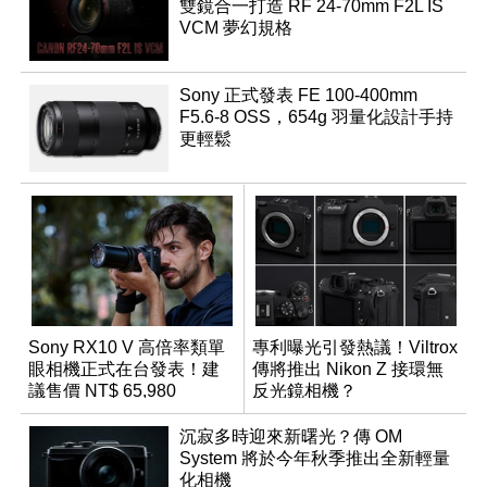
雙鏡合一打造 RF 24-70mm F2L IS
VCM 夢幻規格
Sony 正式發表 FE 100-400mm
F5.6-8 OSS，654g 羽量化設計手持
更輕鬆
Sony RX10 V 高倍率類單
專利曝光引發熱議！Viltrox
眼相機正式在台發表！建
傳將推出 Nikon Z 接環無
議售價 NT$ 65,980
反光鏡相機？
沉寂多時迎來新曙光？傳 OM
System 將於今年秋季推出全新輕量
化相機