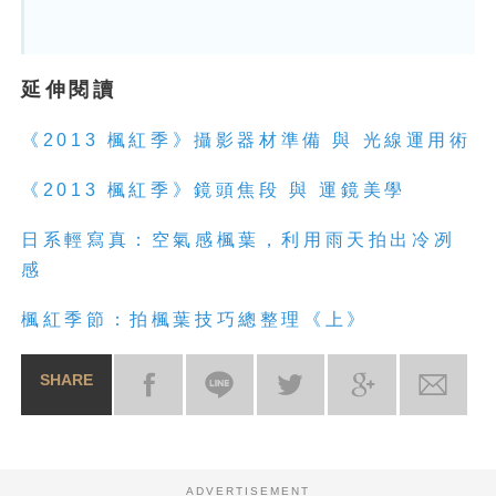
延伸閱讀
《2013 楓紅季》攝影器材準備 與 光線運用術
《2013 楓紅季》鏡頭焦段 與 運鏡美學
日系輕寫真：空氣感楓葉，利用雨天拍出冷冽
感
楓紅季節：拍楓葉技巧總整理《上》
SHARE
ADVERTISEMENT