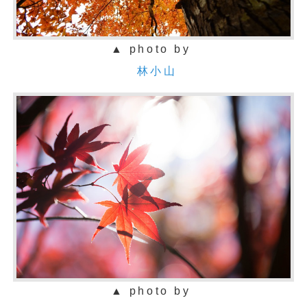
▲ photo by
林小山
▲ photo by