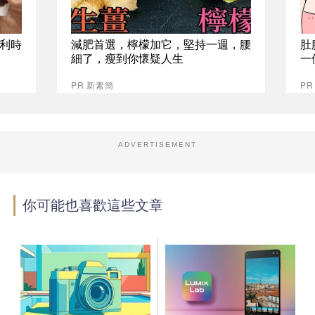
比利時
減肥首選，檸檬加它，堅持一週，腰
肚
細了，瘦到你懷疑人生
一
PR 新素簡
PR
ADVERTISEMENT
你可能也喜歡這些文章