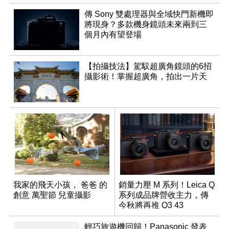
傳 Sony 雙處理器與全域快門新機即
將現身？多款機身鏡頭未來兩到三
個月內有望登場
【拍攝技法】駕馭超廣角鏡頭的6招
攝影術！掌握超廣角，拍出一片天
我家的飛天小孩， 爸爸 的
銷量力壓 M 系列！Leica Q
創意 萬聖節 兒童攝影
系列成品牌營收主力，傳
今秋將再推 Q3 43
Monochrom
輕巧旅遊機回歸！Panasonic 發表