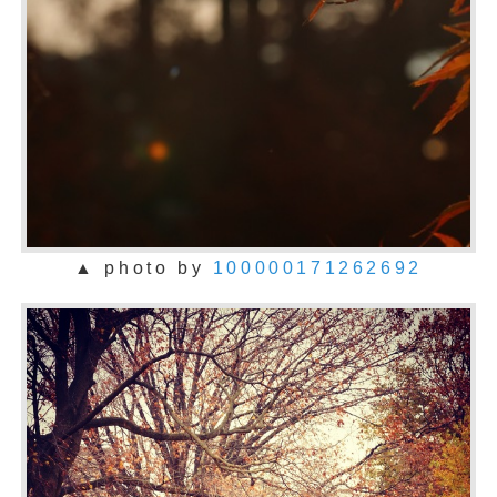
▲ photo by
100000171262692