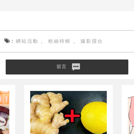
網站活動
粉絲特輯
攝影擂台
、
、
留言