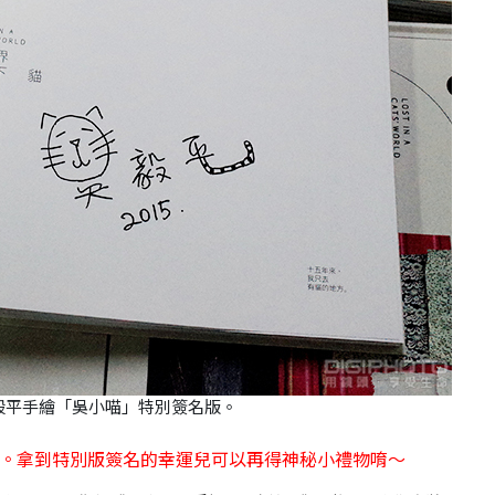
毅平手繪「吳小喵」特別簽名版。
明。拿到特別版簽名的幸運兒可以再得神秘小禮物唷～