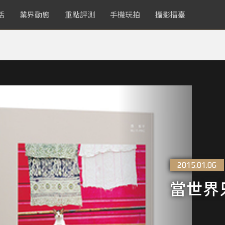
活
業界動態
重點評測
手機玩拍
攝影擂臺
2015.01.06
當世界