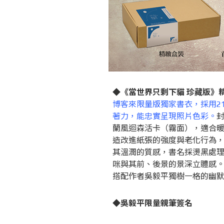
◆《當世界只剩下貓 珍藏版》
博客來限量版獨家書衣，採用2
著力，能忠實呈現照片色彩。
封
蘭風迴森活卡（霧面），適合
造改進紙張的強度與老化行為
其溫潤的質感，書名採燙黑處
咪與其前、後景的景深立體感。
搭配作者吳毅平獨樹一格的幽
◆吳毅平限量親筆簽名