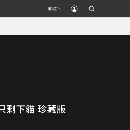
關注
只剩下貓 珍藏版