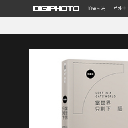
拍攝技法
戶外生