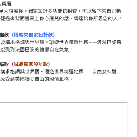
片桌曆
喵星人陪著你。獨家設計多功能信封套，可以留下來自己動
是翻過來背面書寫上你心底兒的話，傳達給你所思念的人。
貓款
（博客來獨家設計款）
要講求格調與世界觀。環遊世界精選地標——浪漫巴黎鐵
能感受到法國巴黎的慵懶自在氣氛。
貓款
（
誠品獨家設計款）
講求格調與世界觀。環遊世界精選地標——自由女神雕
能感受到美國獨立自由的國情風格。