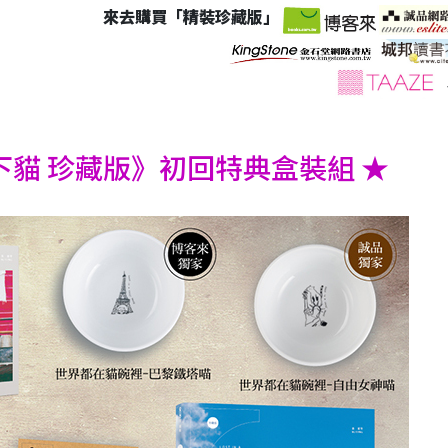
來去購買「精裝珍藏版」
貓 珍藏版》初回特典盒裝組 ★