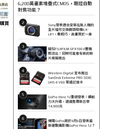
6,200萬畫素堆疊式CMOS + 眼控自動
對焦功能？
2
購買
Sony發表適合安裝在無人機的
全片幅可交換鏡頭相機ILX-
LR1，集輕巧、高畫質於一身
3
疑似FUJIFILM GFX100 II實機
照流出！同時可能會有新的軟
片模擬推出
4
Western Digital 宣布推出
SanDisk Extreme PRO SDXC
UHS-II V60 等級記憶卡
5
GoPro Hero 12重磅發表！續航
力大升級，建議售價新台幣
14,900元
6
傳聞GoPro將於9月6日發表最
新運動攝影機GoPro Hero 12？