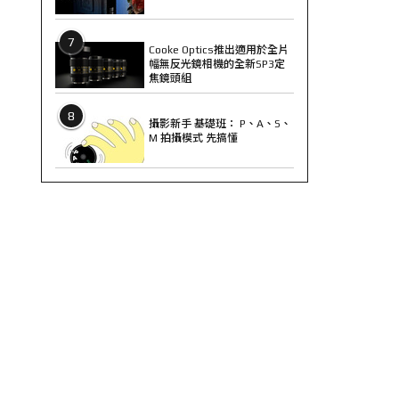
7
Cooke Optics推出適用於全片
幅無反光鏡相機的全新SP3定
焦鏡頭組
8
攝影新手 基礎班： P、A、S、
M 拍攝模式 先搞懂