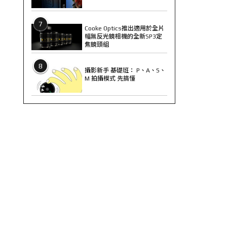
7
Cooke Optics推出適用於全片
幅無反光鏡相機的全新SP3定
焦鏡頭組
8
攝影新手 基礎班： P、A、S、
M 拍攝模式 先搞懂