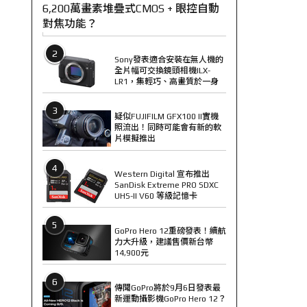
6,200萬畫素堆疊式CMOS + 眼控自動
對焦功能？
2
Sony發表適合安裝在無人機的
全片幅可交換鏡頭相機ILX-
LR1，集輕巧、高畫質於一身
3
疑似FUJIFILM GFX100 II實機
照流出！同時可能會有新的軟
片模擬推出
4
Western Digital 宣布推出
SanDisk Extreme PRO SDXC
UHS-II V60 等級記憶卡
5
GoPro Hero 12重磅發表！續航
力大升級，建議售價新台幣
14,900元
6
傳聞GoPro將於9月6日發表最
新運動攝影機GoPro Hero 12？