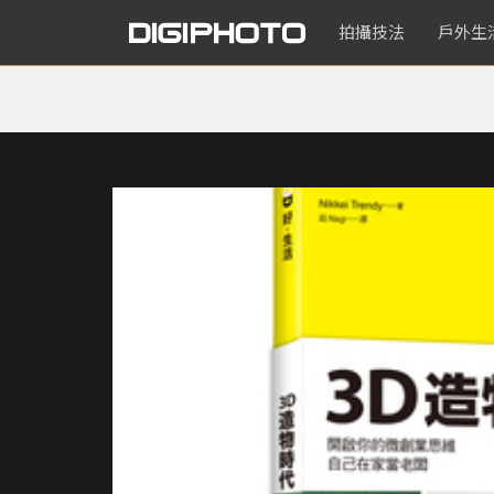
拍攝技法
戶外生