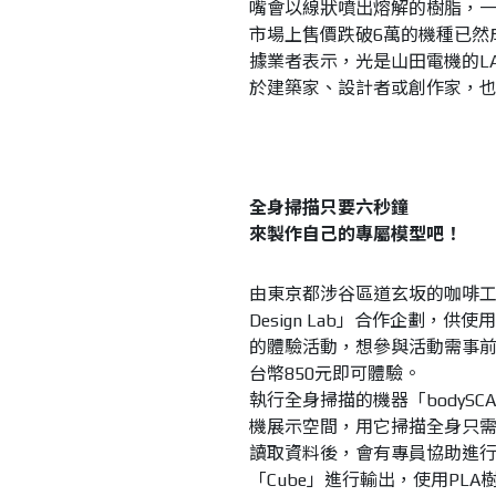
嘴會以線狀噴出熔解的樹脂，
市場上售價跌破6萬的機種已然
據業者表示，光是山田電機的LA
於建築家、設計者或創作家，
全身掃描只要六秒鐘
來製作自己的專屬模型吧！
由東京都涉谷區道玄坂的咖啡工坊「F
Design Lab」合作企劃
的體驗活動，想參與活動需事前
台幣850元即可體驗。
執行全身掃描的機器「bodySC
機展示空間，用它掃描全身只
讀取資料後，會有專員協助進行微
「Cube」進行輸出，使用PL