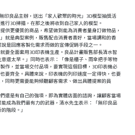
的無印良品主辦，送出「家人歡聚的時光」3D模型抽獎活
進行3D掃描，在那之後將收到自己家人的模型。
於提供更優質的商品，希望做到能為消費者量身訂做物品，
房」就是典型案例，販售配合消費者喜好，當場調和的香
可說是回應客製化需求而做的宣傳促銷手段之一。
就要全面套用3D印表機生產。良品計畫販售部長清水智
生意還太早。」同時也表示：「像是櫃子、雨傘把手等物
製作，並當場交付品項，要實現這個目標，3D印表機必
作也要齊全。具體來說，印表機的列印速度一定得快，也要
性，同時更需要能夠傾聽顧客需求、做出具體提案的員
我們還是有自己的強項，即為實體店面的諮詢，讓顧客當場
可能成為我們最有力的武器，清水先生表示：「無印良品
新的階段。」