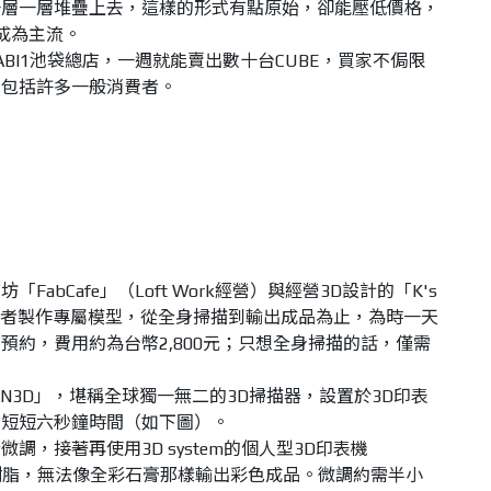
一層一層堆疊上去，這樣的形式有點原始，卻能壓低價格，
成為主流。
BI1池袋總店，一週就能賣出數十台CUBE，買家不侷限
也包括許多一般消費者。
abCafe」（Loft Work經營）與經營3D設計的「K's
，供使用者製作專屬模型，從全身掃描到輸出成品為止，為時一天
預約，費用約為台幣2,800元；只想全身掃描的話，僅需
AN3D」，堪稱全球獨一無二的3D掃描器，設置於3D印表
需短短六秒鐘時間（如下圖）。
調，接著再使用3D system的個人型3D印表機
A樹脂，無法像全彩石膏那樣輸出彩色成品。微調約需半小