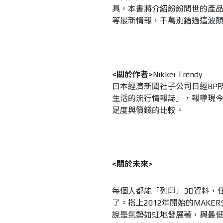
具，本書將介紹紛紛問世的產品
等最新情報，千萬別錯過這波
<關於作者>
Nikkei Trendy
日本經濟新聞社子公司日經BP所
生活的流行情報誌」，報導現
足度與價錢的比較。
<關於未來>
每個人都能「列印」3D資料，
了。搭上2012年開始的MAKE
說是氣勢如虹地發展著，與最