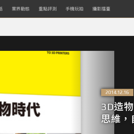
活
業界動態
重點評測
手機玩拍
攝影擂臺
2014.12.16
3D造
思維，