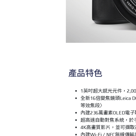
產品特色
1英吋超大感光元件，2,0
全新16倍變焦鏡頭Leica DC Va
等效焦段〉
內建236萬畫素OLED
超高速自動對焦系統，於
4K高畫質影片，並可擷取
內建Wi-Fi / NFC