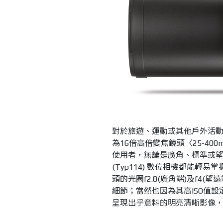
對於旅遊、運動或其他戶外活動來說
為16倍高倍變焦鏡頭〈25-4
使用者，無論是廣角、標準或望遠
(Typ114) 數位相機都能輕易掌握。Leic
頭的光圈f2.8(廣角端)及f4
細節；當然也因為其高ISO值設定及
呈現出乎意料的明亮清晰影像