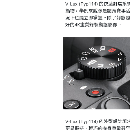
V-Lux (Typ114) 的快
攝物，舉例來說像是體育賽事
況下也能立即掌握。除了靜態照片外，V
好的4K畫質錄製動態影像。
V-Lux (Typ114) 的
更易握持，輕巧的機身重量甚