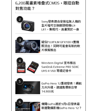
6,200萬畫素堆疊式CMOS + 眼控自動
對焦功能？
2
Sony發表適合安裝在無人機的
全片幅可交換鏡頭相機ILX-
LR1，集輕巧、高畫質於一身
3
疑似FUJIFILM GFX100 II實機
照流出！同時可能會有新的軟
片模擬推出
4
Western Digital 宣布推出
SanDisk Extreme PRO SDXC
UHS-II V60 等級記憶卡
5
GoPro Hero 12重磅發表！續航
力大升級，建議售價新台幣
14,900元
6
傳聞GoPro將於9月6日發表最
新運動攝影機GoPro Hero 12？