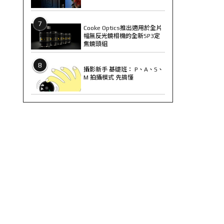
7
Cooke Optics推出適用於全片
幅無反光鏡相機的全新SP3定
焦鏡頭組
8
攝影新手 基礎班： P、A、S、
M 拍攝模式 先搞懂