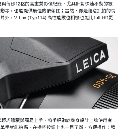
速對焦系統與每秒12格的高畫質影像紀錄，尤其針對快速移動的被
活動等，也能提供最佳的依賴性；當然，像是隨意抓拍的情
-Lux (Typ114) 高性能數位相機也能比full-HD更
外型設計訴求輕巧體積與簡易上手，將手把融於機身設計上讓使用者
至單手就能拍攝，在操控按鈕上也一目了然、方便操作；種