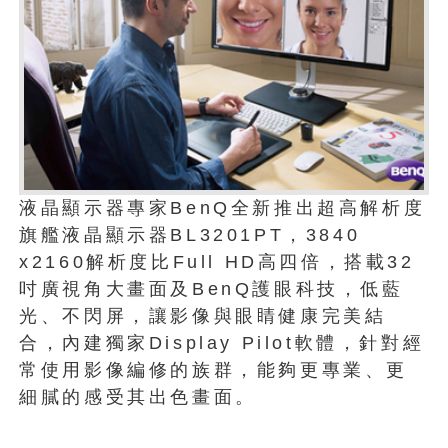
液晶顯示器專家BenQ全新推出超高解析度
旗艦液晶顯示器BL3201PT，3840
x2160解析度比Full HD高四倍，搭載32
吋廣視角大畫面及BenQ護眼科技，低藍
光、不閃屏，讓影像與眼睛健康完美結
合，內建獨家Display Pilot軟體，針對經
常使用影像編修的族群，能夠更專業、更
細膩的感受其出色畫面。