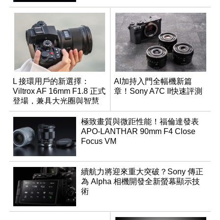
L 接環用戶的新選擇：
AI加持入門全幅機新篇
Viltrox AF 16mm F1.8 正式
章！Sony A7C II快速評測
登場，兼具大光圈與智慧
數位介面
極致畫質與微距性能！福倫達發表
APO-LANTHAR 90mm F4 Close
Focus VM
續航力將迎來重大突破？Sony 傳正
為 Alpha 相機開發全新螢幕顯示技
術