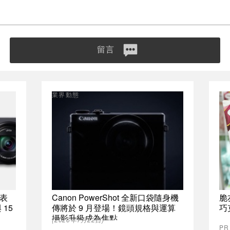
留言
業界動態
發表
Canon PowerShot 全新口袋隨身機
脆
 15
傳將於 9 月登場！鏡頭規格與運算
巧
攝影升級成為焦點
(2026年7月22日)
P