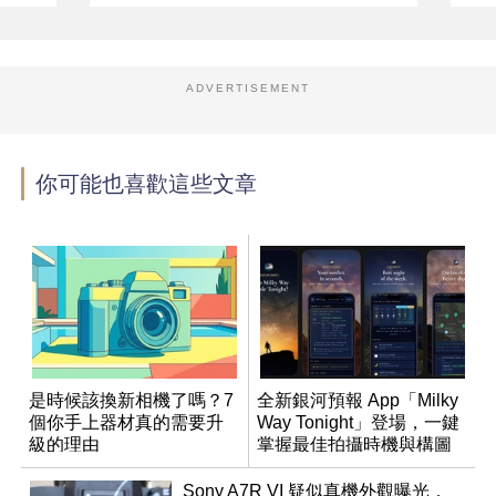
ADVERTISEMENT
你可能也喜歡這些文章
是時候該換新相機了嗎？7
全新銀河預報 App「Milky
個你手上器材真的需要升
Way Tonight」登場，一鍵
級的理由
掌握最佳拍攝時機與構圖
Sony A7R VI 疑似真機外觀曝光，