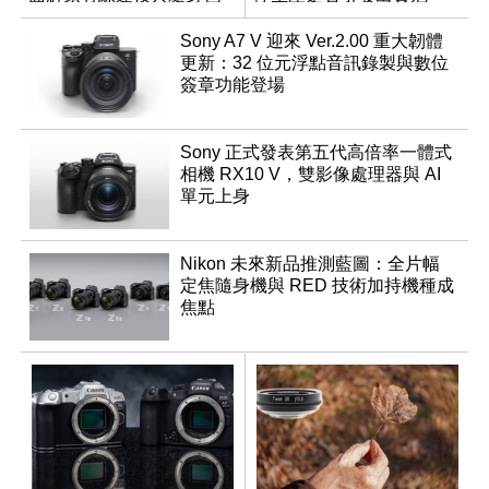
調編輯
機？
Sony A7 V 迎來 Ver.2.00 重大韌體
更新：32 位元浮點音訊錄製與數位
簽章功能登場
Sony 正式發表第五代高倍率一體式
相機 RX10 V，雙影像處理器與 AI
單元上身
Nikon 未來新品推測藍圖：全片幅
定焦隨身機與 RED 技術加持機種成
焦點