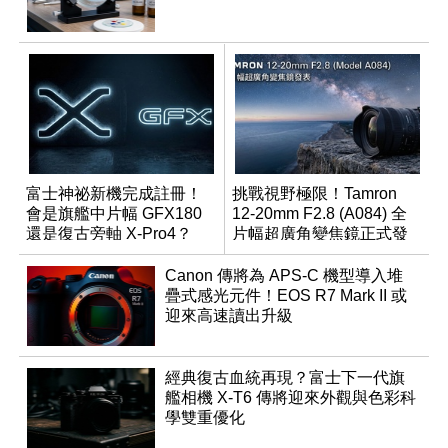
富士神祕新機完成註冊！
挑戰視野極限！Tamron
會是旗艦中片幅 GFX180
12-20mm F2.8 (A084) 全
還是復古旁軸 X-Pro4？
片幅超廣角變焦鏡正式發
表
Canon 傳將為 APS-C 機型導入堆
疊式感光元件！EOS R7 Mark II 或
迎來高速讀出升級
經典復古血統再現？富士下一代旗
艦相機 X-T6 傳將迎來外觀與色彩科
學雙重優化