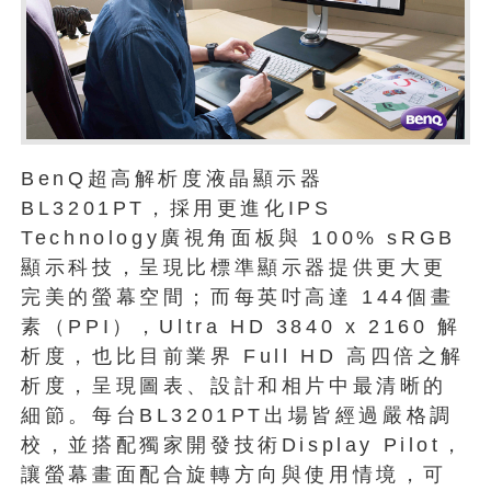
BenQ超高解析度液晶顯示器
BL3201PT，採用更進化IPS
Technology廣視角面板與 100% sRGB
顯示科技，呈現比標準顯示器提供更大更
完美的螢幕空間；而每英吋高達 144個畫
素（PPI），Ultra HD 3840 x 2160 解
析度，也比目前業界 Full HD 高四倍之解
析度，呈現圖表、設計和相片中最清晰的
細節。每台BL3201PT出場皆經過嚴格調
校，並搭配獨家開發技術Display Pilot，
讓螢幕畫面配合旋轉方向與使用情境，可