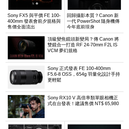
Sony FX5 與平價 FE 100-
回歸攝影本質？Canon 新
400mm 發表會前夕規格與
一代 PowerShot 隨身機傳
售價全面流出
今年底前現身
頂級變焦鏡頭新變局？傳 Canon 將
雙鏡合一打造 RF 24-70mm F2L IS
VCM 夢幻規格
Sony 正式發表 FE 100-400mm
F5.6-8 OSS，654g 羽量化設計手持
更輕鬆
Sony RX10 V 高倍率類單眼相機正
式在台發表！建議售價 NT$ 65,980