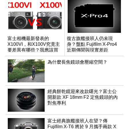
富士相機最新發表的
復古旗艦接班人仍未現
X100VI，和X100V究竟主
身？盤點 Fujifilm X-Pro4
要差異有哪些？我應該買
近期傳聞與現實差距
哪一台？
為什麼長焦鏡頭會壓縮空間？
經典餅乾鏡迎來改款曙光？富士公
開新款 XF 18mm F2 定焦鏡頭的內
對焦專利
富士經典旗艦接班人在望？傳
Fujifilm X-T6 將於 9 月攜手兩款 X