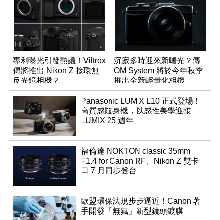
專利曝光引發熱議！Viltrox
沉寂多時迎來新曙光？傳
傳將推出 Nikon Z 接環無
OM System 將於今年秋季
反光鏡相機？
推出全新輕量化相機
Panasonic LUMIX L10 正式登場！
高質感隨身機，以感性美學迎接
LUMIX 25 週年
福倫達 NOKTON classic 35mm
F1.4 for Canon RF、Nikon Z 雙卡
口 7 月同步登台
歐盟環保法規步步逼近！Canon 著
手開發「無氟」新型鏡頭鍍膜