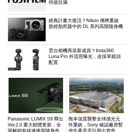
待值拉滿
經典計畫大復活？Nikon 傳將重啟
曾經胎死腹中的 DL 系列高階隨身機
雲台相機再添新成員？Insta360
Luna Pro 外流照曝光，改採單鏡頭
配置
Panasonic LUMIX S9 釋出
熊本強震襲擊全球感光元
Ver.2.0 重大韌體更新，全
件重鎮，Sony 確認廠房暫
面解鎖有線連接與隨身色
停生產是否引發出貨危