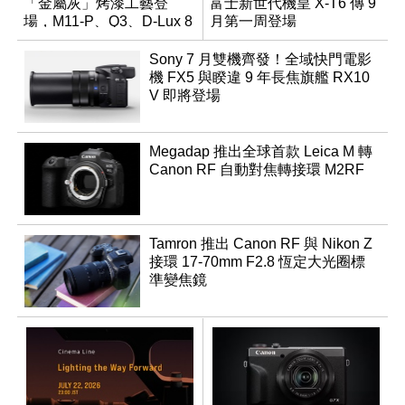
「金屬灰」烤漆工藝登
富士新世代機皇 X-T6 傳 9
場，M11-P、Q3、D-Lux 8
月第一周登場
領銜換裝
Sony 7 月雙機齊發！全域快門電影
機 FX5 與睽違 9 年長焦旗艦 RX10
V 即將登場
Megadap 推出全球首款 Leica M 轉
Canon RF 自動對焦轉接環 M2RF
Tamron 推出 Canon RF 與 Nikon Z
接環 17-70mm F2.8 恆定大光圈標
準變焦鏡