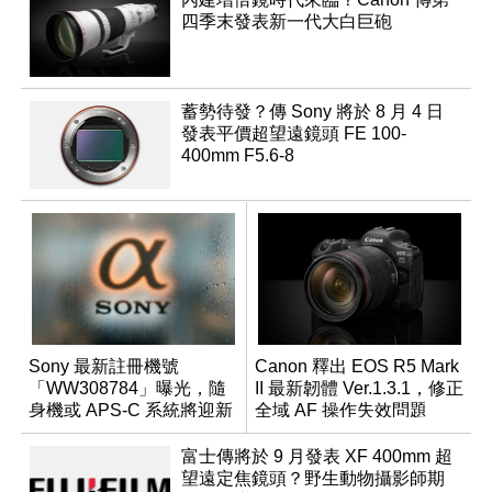
四季末發表新一代大白巨砲
蓄勢待發？傳 Sony 將於 8 月 4 日
發表平價超望遠鏡頭 FE 100-
400mm F5.6-8
Sony 最新註冊機號
Canon 釋出 EOS R5 Mark
「WW308784」曝光，隨
II 最新韌體 Ver.1.3.1，修正
身機或 APS-C 系統將迎新
全域 AF 操作失效問題
成員？
富士傳將於 9 月發表 XF 400mm 超
望遠定焦鏡頭？野生動物攝影師期