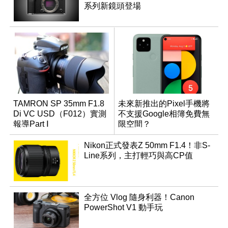
系列新鏡頭登場
TAMRON SP 35mm F1.8
未來新推出的Pixel手機將
Di VC USD（F012）實測
不支援Google相簿免費無
報導Part Ⅰ
限空間？
Nikon正式發表Z 50mm F1.4！非S-
Line系列，主打輕巧與高CP值
全方位 Vlog 隨身利器！Canon
PowerShot V1 動手玩