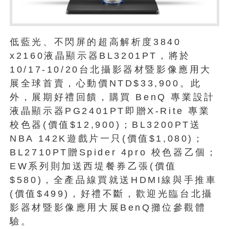
低藍光、不閃屏的超高解析度3840
x2160液晶顯示器BL3201PT，將於
10/17-10/20台北攝影器材暨影像應用大
展全球首賣，心動價NTD$33,900。此
外，展期好禮回饋，購買 BenQ 專業設計
液晶顯示器PG2401PT即贈X-Rite 專業
校色器(價值$12,900)；BL3200PT送
NBA 142K遊戲片一只(價值$1,080)；
BL2710PT贈Spider 4pro 校色器乙個；
EW系列則加送西堤餐券乙張(價值
$580)，全產品線買就送HDMI線與手推車
(價值$499)，好禮不斷，歡迎光臨台北攝
影器材暨影像應用大展BenQ攤位參觀體
驗。