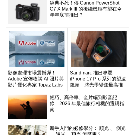
經典不死！傳 Canon PowerShot
G7 X Mark III 的後繼機種有望在今
年年底前推出？
影像處理市場震撼彈！
Sandmarc 推出專屬
Adobe 宣佈收購 AI 照片與
iPhone 17 Pro 系列的望遠
影片優化專家 Topaz Labs
鏡頭，將光學變焦最高推
升至 16 倍
輕巧、高倍率、全片幅到影音記
錄：2026 年最佳旅行相機的選購指
南
新手入門的必修學分： 順光 、 側光
、 逆光 、頂光 怎麼用？