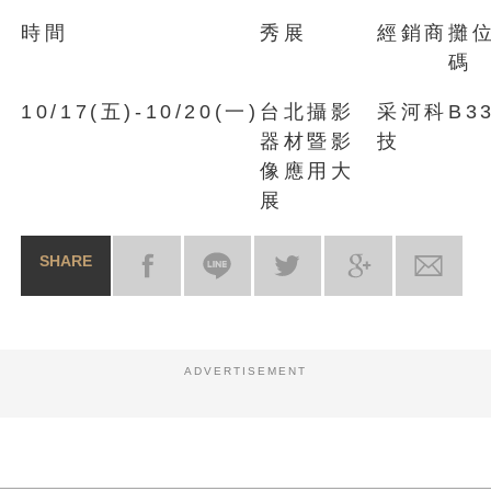
時間
秀展
經銷商
攤
碼
10/17(五)-10/20(一)
台北攝影
采河科
B3
器材暨影
技
像應用大
展
SHARE
ADVERTISEMENT