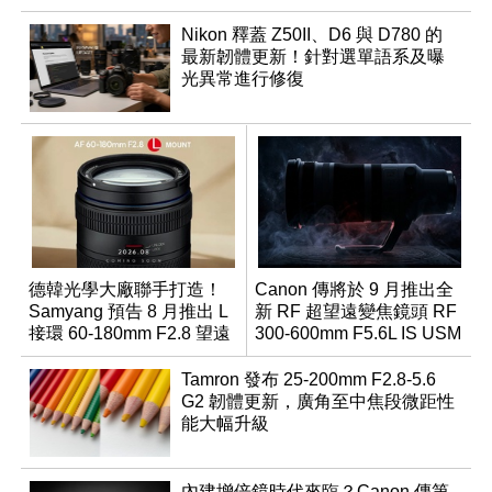
Nikon 釋蓋 Z50II、D6 與 D780 的
最新韌體更新！針對選單語系及曝
光異常進行修復
德韓光學大廠聯手打造！
Canon 傳將於 9 月推出全
Samyang 預告 8 月推出 L
新 RF 超望遠變焦鏡頭 RF
接環 60-180mm F2.8 望遠
300-600mm F5.6L IS USM
變焦鏡
Tamron 發布 25-200mm F2.8-5.6
G2 韌體更新，廣角至中焦段微距性
能大幅升級
內建增倍鏡時代來臨？Canon 傳第