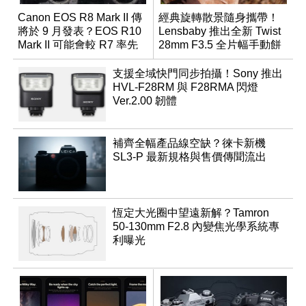
Canon EOS R8 Mark II 傳
經典旋轉散景隨身攜帶！
將於 9 月發表？EOS R10
Lensbaby 推出全新 Twist
Mark II 可能會較 R7 率先
28mm F3.5 全片幅手動餅
推出
乾鏡
支援全域快門同步拍攝！Sony 推出
HVL-F28RM 與 F28RMA 閃燈
Ver.2.00 韌體
補齊全幅產品線空缺？徠卡新機
SL3-P 最新規格與售價傳聞流出
恆定大光圈中望遠新解？Tamron
50-130mm F2.8 內變焦光學系統專
利曝光