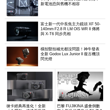
新電池恐與舊機不相容
富士新一代中長焦主力鏡頭 XF 50-
140mm F2.8 R LM OIS WR II 傳將
與 X-T6 同步亮相
橫拍豎拍補光都沒問題！神牛發表
全新 Godox Lux Junior II 復古機頂
閃光燈
徠卡經典再進化！全新
巴黎 FUJIKINA 盛會倒數