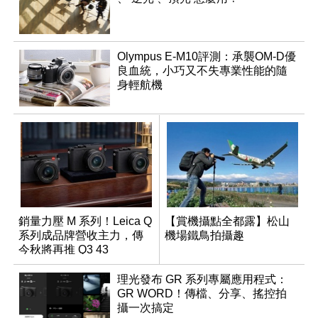
Olympus E-M10評測：承襲OM-D優
良血統，小巧又不失專業性能的隨
身輕航機
銷量力壓 M 系列！Leica Q
【賞機攝點全都露】松山
系列成品牌營收主力，傳
機場鐵鳥拍攝趣
今秋將再推 Q3 43
Monochrom
理光發布 GR 系列專屬應用程式：
GR WORD！傳檔、分享、搖控拍
攝一次搞定