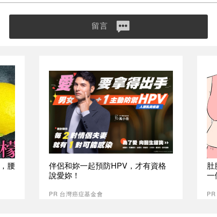
留言
，腰
伴侶和妳一起預防HPV，才有資格
肚
說愛妳！
一
PR 台灣癌症基金會
PR