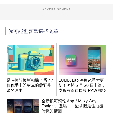
ADVERTISEMENT
你可能也喜歡這些文章
是時候該換新相機了嗎？7
LUMIX Lab 將迎來重大更
個你手上器材真的需要升
新！將於 5 月 20 日上線，
級的理由
支援有線連接與 RAW 檔後
製
全新銀河預報 App「Milky Way
Tonight」登場，一鍵掌握最佳拍攝
時機與構圖