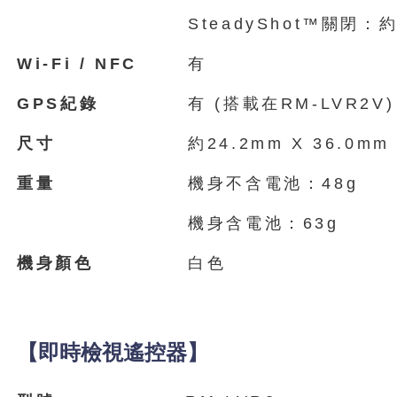
SteadyShot™關閉：約
Wi-Fi / NFC
有
GPS
紀錄
有 (搭載在RM-LVR2V)
尺寸
約24.2mm X 36.0mm
重量
機身不含電池：48g
機身含電池：63g
機身顏色
白色
【即時檢視遙控器】