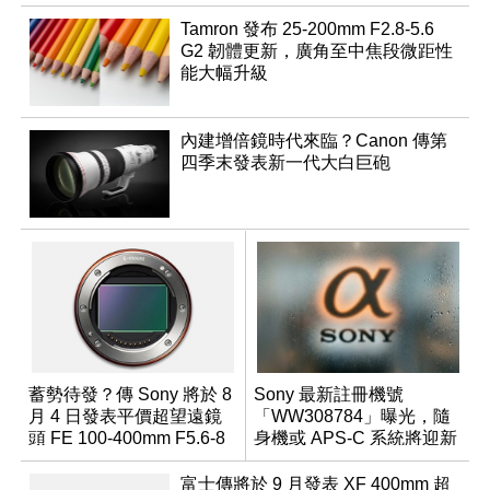
Tamron 發布 25-200mm F2.8-5.6
G2 韌體更新，廣角至中焦段微距性
能大幅升級
內建增倍鏡時代來臨？Canon 傳第
四季末發表新一代大白巨砲
蓄勢待發？傳 Sony 將於 8
Sony 最新註冊機號
月 4 日發表平價超望遠鏡
「WW308784」曝光，隨
頭 FE 100-400mm F5.6-8
身機或 APS-C 系統將迎新
成員？
富士傳將於 9 月發表 XF 400mm 超