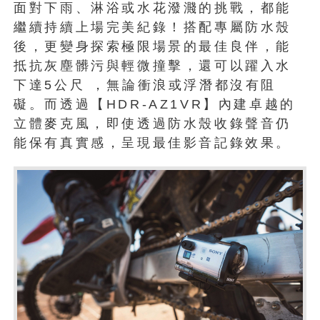
面對下雨、淋浴或水花潑濺的挑戰，都能
繼續持續上場完美紀錄！搭配專屬防水殼
後，更變身探索極限場景的最佳良伴，能
抵抗灰塵髒污與輕微撞擊，還可以躍入水
下達5公尺 ，無論衝浪或浮潛都沒有阻
礙。而透過【HDR-AZ1VR】內建卓越的
立體麥克風，即使透過防水殼收錄聲音仍
能保有真實感，呈現最佳影音記錄效果。