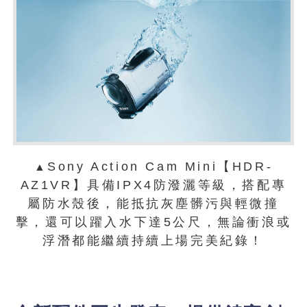
Sony Action Cam Mini【HDR-
▲
AZ1VR】具備IPX4防潑灑等級，搭配專
屬防水殼後，能抵抗灰塵髒污與輕微撞
擊，還可以躍入水下達5公尺，無論衝浪或
浮潛都能繼續持續上場完美紀錄！