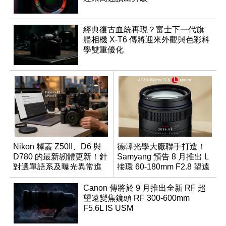
經典復古血統再現？富士下一代旗
艦相機 X-T6 傳將迎來外觀與色彩科
學雙重優化
Nikon 釋蓋 Z50II、D6 與
德韓光學大廠聯手打造！
D780 的最新韌體更新！針
Samyang 預告 8 月推出 L
對選單語系及曝光異常進
接環 60-180mm F2.8 望遠
行修復
變焦鏡
Canon 傳將於 9 月推出全新 RF 超
望遠變焦鏡頭 RF 300-600mm
F5.6L IS USM