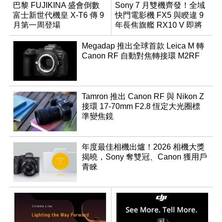
巴黎 FUJIKINA 盛會倒數
Sony 7 月雙機齊發！全域
富士新世代機皇 X-T6 傳 9
快門電影機 FX5 與睽違 9
月第一周登場
年長焦旗艦 RX10 V 即將
登場
Megadap 推出全球首款 Leica M 轉
Canon RF 自動對焦轉接環 M2RF
Tamron 推出 Canon RF 與 Nikon Z
接環 17-70mm F2.8 恆定大光圈標
準變焦鏡
年度最佳相機出爐！2026 相機大獎
揭曉，Sony 奪雙冠、Canon 獲用戶
青睞