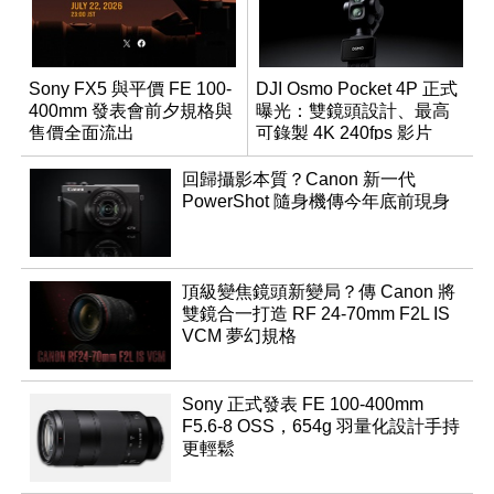
Sony FX5 與平價 FE 100-
DJI Osmo Pocket 4P 正式
400mm 發表會前夕規格與
曝光：雙鏡頭設計、最高
售價全面流出
可錄製 4K 240fps 影片
回歸攝影本質？Canon 新一代
PowerShot 隨身機傳今年底前現身
頂級變焦鏡頭新變局？傳 Canon 將
雙鏡合一打造 RF 24-70mm F2L IS
VCM 夢幻規格
Sony 正式發表 FE 100-400mm
F5.6-8 OSS，654g 羽量化設計手持
更輕鬆