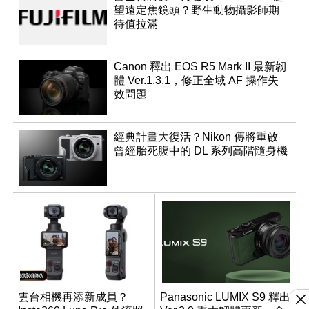
望遠定焦鏡頭？野生動物攝影師期
待值拉滿
Canon 釋出 EOS R5 Mark II 最新韌
體 Ver.1.3.1，修正全域 AF 操作失
效問題
經典計畫大復活？Nikon 傳將重啟
曾經胎死腹中的 DL 系列高階隨身機
雲台相機再添新成員？
Panasonic LUMIX S9 釋出