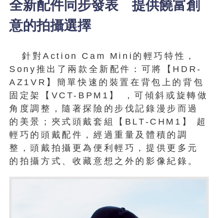
全新配件同步發表 提供饒富創
意的拍攝選擇
針對Action Cam Mini的輕巧特性，
Sony推出了兩款全新配件：可將【HDR-
AZ1VR】簡單快速的裝置在背包上的背包
固定架【VCT-BPM1】 ，可傾斜或旋轉做
角度調整，隨著探險的步伐記錄漫步而過
的美景；夾式頭戴套組【BLT-CHM1】 超
輕巧的頭戴配件，經過重量及體積的調
整，頭戴拍攝更為便利輕巧，提供更多元
的拍攝方式、收藏意想之外的影像紀錄。