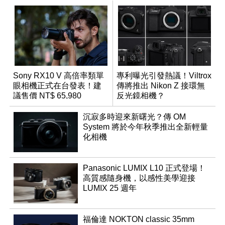
Sony RX10 V 高倍率類單
專利曝光引發熱議！Viltrox
眼相機正式在台發表！建
傳將推出 Nikon Z 接環無
議售價 NT$ 65,980
反光鏡相機？
沉寂多時迎來新曙光？傳 OM
System 將於今年秋季推出全新輕量
化相機
Panasonic LUMIX L10 正式登場！
高質感隨身機，以感性美學迎接
LUMIX 25 週年
福倫達 NOKTON classic 35mm