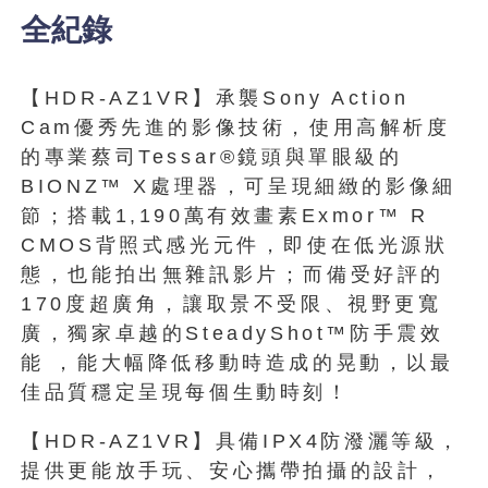
全紀錄
【HDR-AZ1VR】承襲Sony Action
Cam優秀先進的影像技術，使用高解析度
的專業蔡司Tessar®鏡頭與單眼級的
BIONZ™ X處理器，可呈現細緻的影像細
節；搭載1,190萬有效畫素Exmor™ R
CMOS背照式感光元件，即使在低光源狀
態，也能拍出無雜訊影片；而備受好評的
170度超廣角，讓取景不受限、視野更寬
廣，獨家卓越的SteadyShot™防手震效
能 ，能大幅降低移動時造成的晃動，以最
佳品質穩定呈現每個生動時刻！
【HDR-AZ1VR】具備IPX4防潑灑等級，
提供更能放手玩、安心攜帶拍攝的設計，