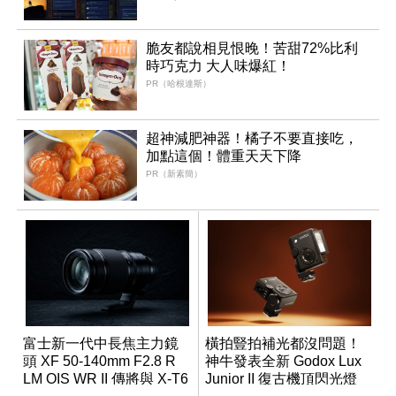
脆友都說相見恨晚！苦甜72%比利
時巧克力 大人味爆紅！
PR（哈根達斯）
超神減肥神器！橘子不要直接吃，
加點這個！體重天天下降
PR（新素簡）
富士新一代中長焦主力鏡
橫拍豎拍補光都沒問題！
頭 XF 50-140mm F2.8 R
神牛發表全新 Godox Lux
LM OIS WR II 傳將與 X-T6
Junior II 復古機頂閃光燈