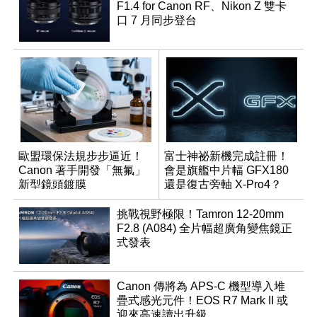
F1.4 for Canon RF、Nikon Z 雙卡
口 7 月同步登台
歐盟環保法規步步逼近！
富士神祕新機完成註冊！
Canon 著手開發「無氟」
會是旗艦中片幅 GFX180
新型鏡頭鍍膜
還是復古旁軸 X-Pro4？
挑戰視野極限！Tamron 12-20mm
F2.8 (A084) 全片幅超廣角變焦鏡正
式發表
Canon 傳將為 APS-C 機型導入堆
疊式感光元件！EOS R7 Mark II 或
迎來高速讀出升級