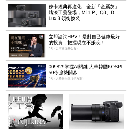
同步亮相
徠卡經典再進化！全新「金屬灰」
烤漆工藝登場，M11-P、Q3、D-
Lux 8 領銜換裝
立即諮詢HPV！是對自己健康最好
的投資，把握現在不嫌晚！
PR（台灣癌症基金會）
009829掌握AI關鍵 大華韓國KOSPI
50今強勢開募
PR（大華銀全能行銷方案）