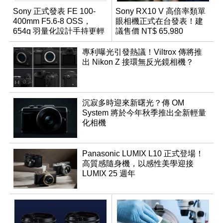
Sony 正式發表 FE 100-
Sony RX10 V 高倍率類單
400mm F5.6-8 OSS，
眼相機正式在台發表！建
654g 羽量化設計手持更輕
議售價 NT$ 65,980
鬆
專利曝光引發熱議！Viltrox 傳將推
出 Nikon Z 接環無反光鏡相機？
沉寂多時迎來新曙光？傳 OM
System 將於今年秋季推出全新輕量
化相機
Panasonic LUMIX L10 正式登場！
高質感隨身機，以感性美學迎接
LUMIX 25 週年