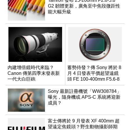
Tamron 發布 25-200mm F2.8-5.6
G2 韌體更新，廣角至中焦段微距性
能大幅升級
內建增倍鏡時代來臨？
蓄勢待發？傳 Sony 將於 8
Canon 傳第四季末發表新
月 4 日發表平價超望遠鏡
一代大白巨砲
頭 FE 100-400mm F5.6-8
Sony 最新註冊機號「WW308784」
曝光，隨身機或 APS-C 系統將迎新
成員？
富士傳將於 9 月發表 XF 400mm 超
望遠定焦鏡頭？野生動物攝影師期