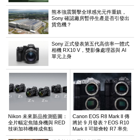
熊本強震襲擊全球感光元件重鎮，
Sony 確認廠房暫停生產是否引發出
貨危機？
Sony 正式發表第五代高倍率一體式
相機 RX10 V，雙影像處理器與 AI
單元上身
Nikon 未來新品推測藍圖：
Canon EOS R8 Mark II 傳
全片幅定焦隨身機與 RED
將於 9 月發表？EOS R10
技術加持機種成焦點
Mark II 可能會較 R7 率先
推出