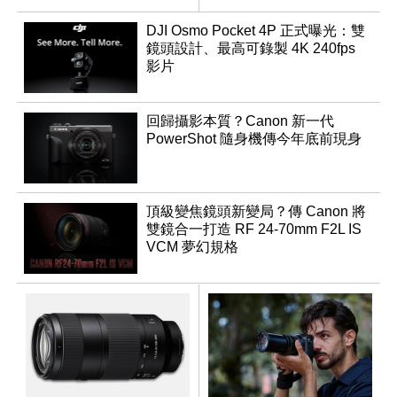
DJI Osmo Pocket 4P 正式曝光：雙
鏡頭設計、最高可錄製 4K 240fps
影片
回歸攝影本質？Canon 新一代
PowerShot 隨身機傳今年底前現身
頂級變焦鏡頭新變局？傳 Canon 將
雙鏡合一打造 RF 24-70mm F2L IS
VCM 夢幻規格