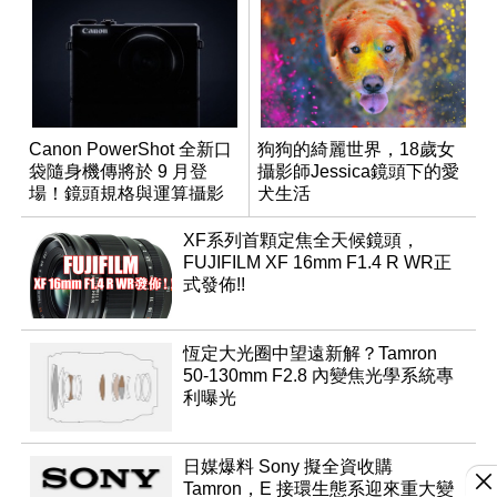
Canon PowerShot 全新口
狗狗的綺麗世界，18歲女
袋隨身機傳將於 9 月登
攝影師Jessica鏡頭下的愛
場！鏡頭規格與運算攝影
犬生活
升級成為焦點
XF系列首顆定焦全天候鏡頭，
FUJIFILM XF 16mm F1.4 R WR正
式發佈!!
恆定大光圈中望遠新解？Tamron
50-130mm F2.8 內變焦光學系統專
利曝光
日媒爆料 Sony 擬全資收購
Tamron，E 接環生態系迎來重大變