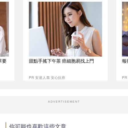
單要
甜點手搖下午茶 癌細胞易找上門
報
PR 安達人壽 安心抗癌
P
ADVERTISEMENT
你可能也喜歡這些文章