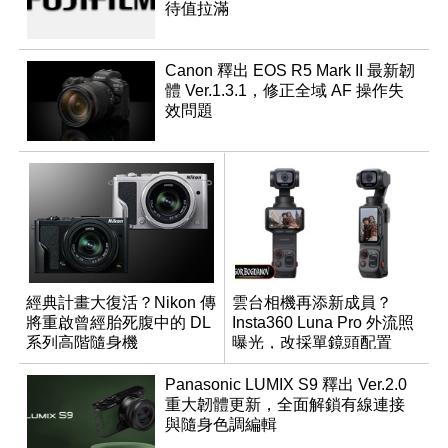
待值拉滿
Canon 釋出 EOS R5 Mark II 最新韌
體 Ver.1.3.1，修正全域 AF 操作失
效問題
經典計畫大復活？Nikon 傳
雲台相機再添新成員？
將重啟曾經胎死腹中的 DL
Insta360 Luna Pro 外流照
系列高階隨身機
曝光，改採單鏡頭配置
Panasonic LUMIX S9 釋出 Ver.2.0
重大韌體更新，全面解鎖有線連接
與隨身色調編輯