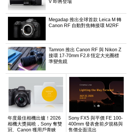
V 即將登場
Megadap 推出全球首款 Leica M 轉
Canon RF 自動對焦轉接環 M2RF
Tamron 推出 Canon RF 與 Nikon Z
接環 17-70mm F2.8 恆定大光圈標
準變焦鏡
年度最佳相機出爐！2026
Sony FX5 與平價 FE 100-
相機大獎揭曉，Sony 奪雙
400mm 發表會前夕規格與
冠、Canon 獲用戶青睞
售價全面流出