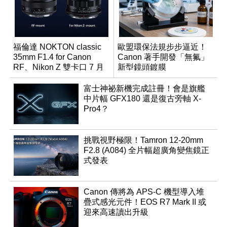
福倫達 NOKTON classic
歐盟環保法規步步逼近！
35mm F1.4 for Canon
Canon 著手開發「無氟」
RF、Nikon Z 雙卡口 7 月
新型鏡頭鍍膜
同步登台
富士神祕新機完成註冊！會是旗艦
中片幅 GFX180 還是復古旁軸 X-
Pro4？
挑戰視野極限！Tamron 12-20mm
F2.8 (A084) 全片幅超廣角變焦鏡正
式發表
Canon 傳將為 APS-C 機型導入堆
疊式感光元件！EOS R7 Mark II 或
迎來高速讀出升級