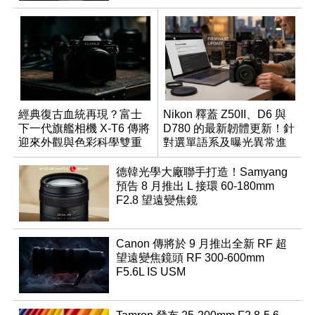
經典復古血統再現？富士
Nikon 釋蓋 Z50II、D6 與
下一代旗艦相機 X-T6 傳將
D780 的最新韌體更新！針
迎來外觀與色彩科學雙重
對選單語系及曝光異常進
優化
行修復
德韓光學大廠聯手打造！Samyang
預告 8 月推出 L 接環 60-180mm
F2.8 望遠變焦鏡
Canon 傳將於 9 月推出全新 RF 超
望遠變焦鏡頭 RF 300-600mm
F5.6L IS USM