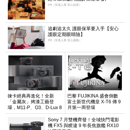
PR（安達人壽 安心抗癌）
追劇追太久 護眼保單要入手【安心
護眼定期眼睛險】
PR（安達人壽 安心護眼）
徠卡經典再進化！全新
巴黎 FUJIKINA 盛會倒數
「金屬灰」烤漆工藝登
富士新世代機皇 X-T6 傳 9
場，M11-P、Q3、D-Lux 8
月第一周登場
領銜換裝
Sony 7 月雙機齊發！全域快門電影
機 FX5 與睽違 9 年長焦旗艦 RX10