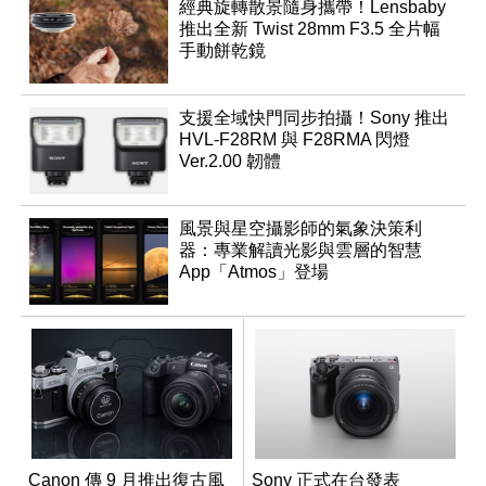
經典旋轉散景隨身攜帶！Lensbaby
推出全新 Twist 28mm F3.5 全片幅
手動餅乾鏡
支援全域快門同步拍攝！Sony 推出
HVL-F28RM 與 F28RMA 閃燈
Ver.2.00 韌體
風景與星空攝影師的氣象決策利
器：專業解讀光影與雲層的智慧
App「Atmos」登場
Canon 傳 9 月推出復古風
Sony 正式在台發表