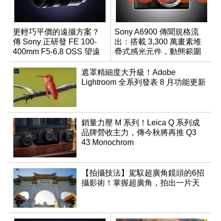
更輕巧平價的遠攝方案？
Sony A6900 傳聞規格流
傳 Sony 正研發 FE 100-
出：搭載 3,300 萬畫素堆
400mm F5-6.8 OSS 望遠
疊式感光元件，動態範圍
變焦鏡頭
超過 15 級
遮罩精細度大升級！Adobe
Lightroom 全系列發表 8 月功能更新
銷量力壓 M 系列！Leica Q 系列成
品牌營收主力，傳今秋將再推 Q3
43 Monochrom
【拍攝技法】駕馭超廣角鏡頭的6招
攝影術！掌握超廣角，拍出一片天