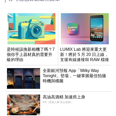
是時候該換新相機了嗎？7
LUMIX Lab 將迎來重大更
個你手上器材真的需要升
新！將於 5 月 20 日上線，
級的理由
支援有線連接與 RAW 檔後
製
全新銀河預報 App「Milky Way
Tonight」登場，一鍵掌握最佳拍攝
時機與構圖
高油高酒精 加速癌上身
PR（安達人壽 安心抗癌）