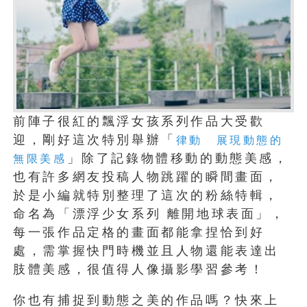
前陣子很紅的飄浮女孩系列作品大受歡
迎，剛好這次特別舉辦「
律動 展現動態的
」除了記錄物體移動的動態美感，
無限美感
也有許多網友投稿人物跳躍的瞬間畫面，
於是小編就特別整理了這次的粉絲特輯，
命名為「漂浮少女系列 離開地球表面」，
每一張作品定格的畫面都能拿捏恰到好
處，需掌握快門時機並且人物還能表達出
肢體美感，很值得人像攝影學習參考！
你也有捕捉到動態之美的作品嗎？快來上