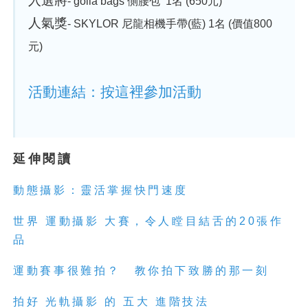
入選將
-
golla bags 側腰包 1名 (650元)
人氣獎
-
SKYLOR 尼龍相機手帶(藍) 1名 (價值800
元)
活動連結：按這裡參加活動
延伸閱讀
動態攝影：靈活掌握快門速度
世界 運動攝影 大賽，令人瞠目結舌的20張作
品
運動賽事很難拍？ 教你拍下致勝的那一刻
拍好 光軌攝影 的 五大 進階技法