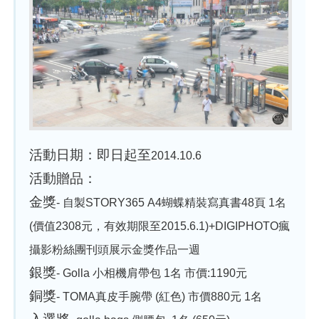
活動日期：即日起至
2014.10.6
活動贈品：
金獎
-
自製STORY365 A4蝴蝶精裝寫真書48頁 1名
(價值2308元，有效期限至2015.6.1)
+DIGIPHOTO瘋
攝影粉絲團刊頭展示金獎作品一週
銀獎
-
Golla 小相機肩帶包 1名 市價:1190元
銅獎
-
TOMA真皮手腕帶 (紅色) 市價880元 1名