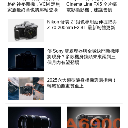
格的神祕新機，VCM 定焦
Cinema Line FX5 全片幅
家族最終章也將壓軸登場
電影攝影機，建議售價
NT$144,980
Nikon 發表 Zf 銀色專用延伸握把與
Z 70-200mm F2.8 II 最新韌體更新
傳 Sony 雙處理器與全域快門新機即
將現身？多款機身鏡頭未來兩到三
個月內有望登場
2025六大類型隨身相機選購指南！
輕鬆拍照畫質至上