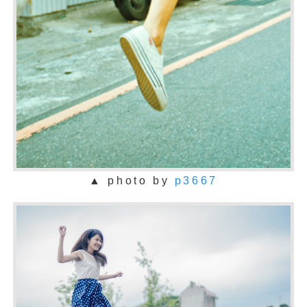
▲ photo by
p3667