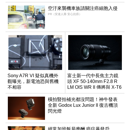
空汙來襲機車族請關注癌細胞入侵
PR（安達人壽 安心抗癌）
Sony A7R VI 疑似真機外
富士新一代中長焦主力鏡
觀曝光，新電池恐與舊機
頭 XF 50-140mm F2.8 R
不相容
LM OIS WR II 傳將與 X-T6
同步亮相
橫拍豎拍補光都沒問題！神牛發表
全新 Godox Lux Junior II 復古機頂
閃光燈
經常加班飯局應酬 癌症暴發戶