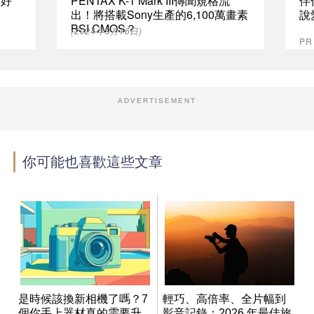
最好
PENTAX K-1 Mark III傳聞規格流
伴
出！將搭載Sony生產的6,100萬畫素
說
BSI CMOS？
(2024年9月16日)
P
ADVERTISEMENT
你可能也喜歡這些文章
是時候該換新相機了嗎？7
輕巧、高倍率、全片幅到
個你手上器材真的需要升
影音記錄：2026 年最佳旅