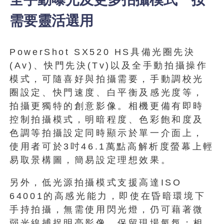
需要靈活選用
PowerShot SX520 HS具備光圈先決
(Av)、快門先決(Tv)以及全手動拍攝操作
模式，可隨喜好與拍攝需要，手動調校光
圈設定、快門速度、白平衡及感光度等，
拍攝更獨特的創意影像。相機更備有即時
控制拍攝模式，明暗程度、色彩飽和度及
色調等拍攝設定同時顯示於單一介面上，
使用者可於3吋46.1萬點高解析度螢幕上輕
易取景構圖，簡易設定理想效果。
另外，低光源拍攝模式支援高達ISO
64001的高感光能力，即使在昏暗環境下
手持拍攝，無需使用閃光燈，仍可藉著微
弱光線捕捉明亮影像，保留現場氣氛；相