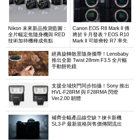
Nikon 未來新品推測藍圖：
Canon EOS R8 Mark II 傳
全片幅定焦隨身機與 RED
將於 9 月發表？EOS R10
技術加持機種成焦點
Mark II 可能會較 R7 率先
推出
經典旋轉散景隨身攜帶！Lensbaby
推出全新 Twist 28mm F3.5 全片幅
手動餅乾鏡
支援全域快門同步拍攝！Sony 推出
HVL-F28RM 與 F28RMA 閃燈
Ver.2.00 韌體
補齊全幅產品線空缺？徠卡新機
SL3-P 最新規格與售價傳聞流出