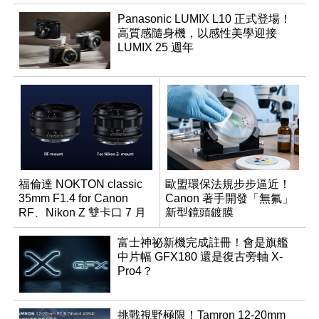
Panasonic LUMIX L10 正式登場！
高質感隨身機，以感性美學迎接
LUMIX 25 週年
福倫達 NOKTON classic
歐盟環保法規步步逼近！
35mm F1.4 for Canon
Canon 著手開發「無氟」
RF、Nikon Z 雙卡口 7 月
新型鏡頭鍍膜
同步登台
富士神祕新機完成註冊！會是旗艦
中片幅 GFX180 還是復古旁軸 X-
Pro4？
挑戰視野極限！Tamron 12-20mm