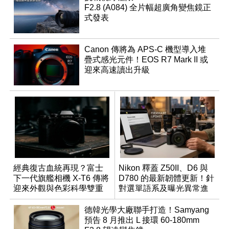
F2.8 (A084) 全片幅超廣角變焦鏡正
式發表
Canon 傳將為 APS-C 機型導入堆
疊式感光元件！EOS R7 Mark II 或
迎來高速讀出升級
經典復古血統再現？富士
Nikon 釋蓋 Z50II、D6 與
下一代旗艦相機 X-T6 傳將
D780 的最新韌體更新！針
迎來外觀與色彩科學雙重
對選單語系及曝光異常進
優化
行修復
德韓光學大廠聯手打造！Samyang
預告 8 月推出 L 接環 60-180mm