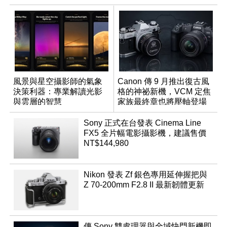
風景與星空攝影師的氣象
Canon 傳 9 月推出復古風
決策利器：專業解讀光影
格的神祕新機，VCM 定焦
與雲層的智慧
家族最終章也將壓軸登場
App「Atmos」登場
Sony 正式在台發表 Cinema Line
FX5 全片幅電影攝影機，建議售價
NT$144,980
Nikon 發表 Zf 銀色專用延伸握把與
Z 70-200mm F2.8 II 最新韌體更新
傳 Sony 雙處理器與全域快門新機即