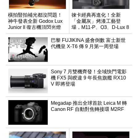
橫拍豎拍補光都沒問題！
徠卡經典再進化！全新
神牛發表全新 Godox Lux
「金屬灰」烤漆工藝登
Junior II 復古機頂閃光燈
場，M11-P、Q3、D-Lux 8
領銜換裝
巴黎 FUJIKINA 盛會倒數 富士新世
代機皇 X-T6 傳 9 月第一周登場
Sony 7 月雙機齊發！全域快門電影
機 FX5 與睽違 9 年長焦旗艦 RX10
V 即將登場
Megadap 推出全球首款 Leica M 轉
Canon RF 自動對焦轉接環 M2RF