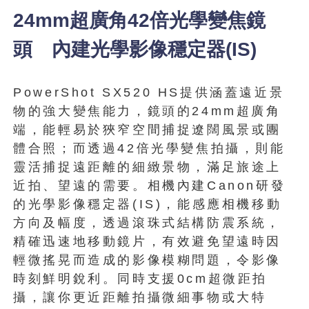
24mm超廣角42倍光學變焦鏡
頭 內建光學影像穩定器(IS)
PowerShot SX520 HS提供涵蓋遠近景
物的強大變焦能力，鏡頭的24mm超廣角
端，能輕易於狹窄空間捕捉遼闊風景或團
體合照；而透過42倍光學變焦拍攝，則能
靈活捕捉遠距離的細緻景物，滿足旅途上
近拍、望遠的需要。相機內建Canon研發
的光學影像穩定器(IS)，能感應相機移動
方向及幅度，透過滾珠式結構防震系統，
精確迅速地移動鏡片，有效避免望遠時因
輕微搖晃而造成的影像模糊問題，令影像
時刻鮮明銳利。同時支援0cm超微距拍
攝，讓你更近距離拍攝微細事物或大特