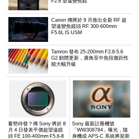
F2.8 望遠變焦鏡
Canon 傳將於 9 月推出全新 RF 超
望遠變焦鏡頭 RF 300-600mm
F5.6L IS USM
Tamron 發布 25-200mm F2.8-5.6
G2 韌體更新，廣角至中焦段微距性
能大幅升級
蓄勢待發？傳 Sony 將於 8
Sony 最新註冊機號
月 4 日發表平價超望遠鏡
「WW308784」曝光，隨
頭 FE 100-400mm F5.6-8
身機或 APS-C 系統將迎新