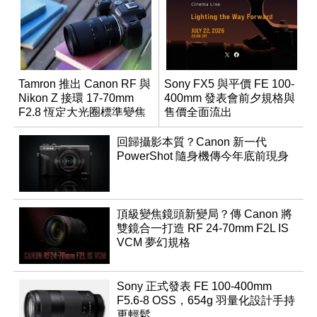
Tamron 推出 Canon RF 與
Sony FX5 與平價 FE 100-
Nikon Z 接環 17-70mm
400mm 發表會前夕規格與
F2.8 恆定大光圈標準變焦
售價全面流出
鏡
回歸攝影本質？Canon 新一代
PowerShot 隨身機傳今年底前現身
頂級變焦鏡頭新變局？傳 Canon 將
雙鏡合一打造 RF 24-70mm F2L IS
VCM 夢幻規格
Sony 正式發表 FE 100-400mm
F5.6-8 OSS，654g 羽量化設計手持
更輕鬆