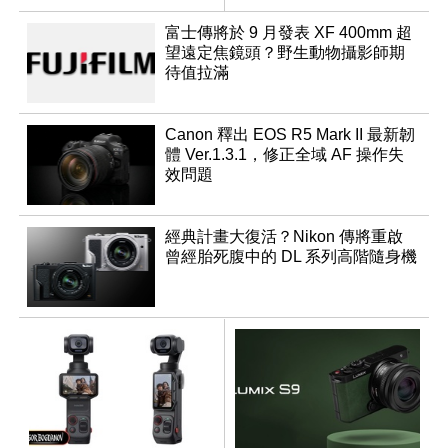
成員？
富士傳將於 9 月發表 XF 400mm 超
望遠定焦鏡頭？野生動物攝影師期
待值拉滿
Canon 釋出 EOS R5 Mark II 最新韌
體 Ver.1.3.1，修正全域 AF 操作失
效問題
經典計畫大復活？Nikon 傳將重啟
曾經胎死腹中的 DL 系列高階隨身機