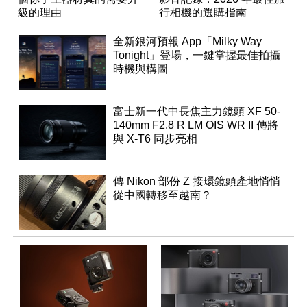
級的理由
行相機的選購指南
全新銀河預報 App「Milky Way
Tonight」登場，一鍵掌握最佳拍攝
時機與構圖
富士新一代中長焦主力鏡頭 XF 50-
140mm F2.8 R LM OIS WR II 傳將
與 X-T6 同步亮相
傳 Nikon 部份 Z 接環鏡頭產地悄悄
從中國轉移至越南？