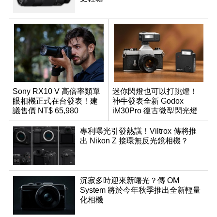
Sony RX10 V 高倍率類單
迷你閃燈也可以打跳燈！
眼相機正式在台發表！建
神牛發表全新 Godox
議售價 NT$ 65,980
iM30Pro 復古微型閃光燈
專利曝光引發熱議！Viltrox 傳將推
出 Nikon Z 接環無反光鏡相機？
沉寂多時迎來新曙光？傳 OM
System 將於今年秋季推出全新輕量
化相機