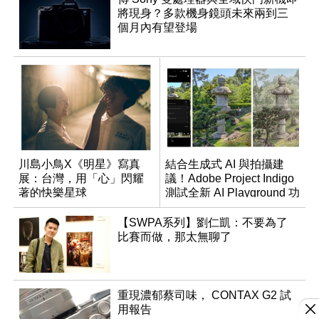
將現身？多款機身鏡頭未來兩到三
個月內有望登場
川島小鳥X《明星》寫真
結合生成式 AI 與拍攝建
展：台灣，用「心」閃耀
議！Adobe Project Indigo
著的快樂星球
測試全新 AI Playground 功
能
【SWPA系列】劉仁凱：不要為了
比賽而做，那太無聊了
重現濃郁蔡司味， CONTAX G2 試
用報告