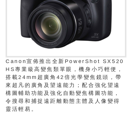
Canon宣佈推出全新PowerShot SX520
HS專業級高變焦類單眼，機身小巧輕便，
搭載24mm超廣角42倍光學變焦鏡頭，帶
來超凡的廣角及望遠能力；配合強化望遠
構圖輔助功能及強化自動變焦構圖功能，
令搜尋和捕捉遠距離動態主體及人像變得
靈活輕易。