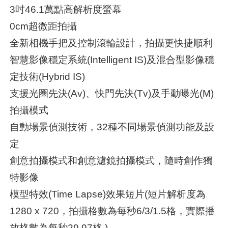
3吋46.1萬點高解析度螢幕
0cm超微距拍攝
全新相機手把及控制滾輪設計，拍攝更快捷順利
智慧影像穩定系統(Intelligent IS)及混合型影像穩
定技術(Hybrid IS)
支援光圈先決(Av)、快門先決(Tv)及手動曝光(M)
拍攝模式
自動場景偵測技術，32種不同場景偵測功能及設
定
創意拍攝模式和創意濾鏡拍攝模式，隨時創作獨
特影像
模型特效(Time Lapse)效果短片(短片解析度為
1280 x 720，拍攝格數為每秒6/3/1.5格，實際播
放格數為每秒29.97格 )