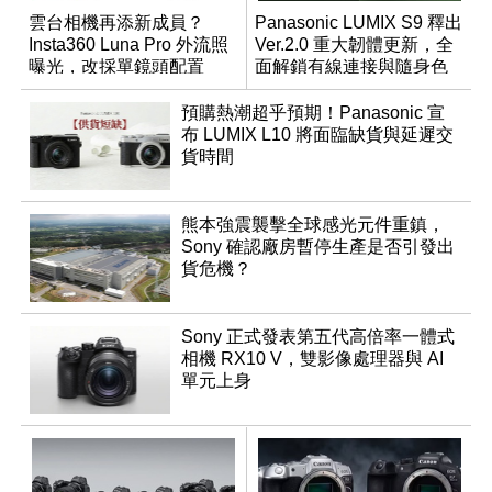
雲台相機再添新成員？
Panasonic LUMIX S9 釋出
Insta360 Luna Pro 外流照
Ver.2.0 重大韌體更新，全
曝光，改採單鏡頭配置
面解鎖有線連接與隨身色
調編輯
預購熱潮超乎預期！Panasonic 宣
布 LUMIX L10 將面臨缺貨與延遲交
貨時間
熊本強震襲擊全球感光元件重鎮，
Sony 確認廠房暫停生產是否引發出
貨危機？
Sony 正式發表第五代高倍率一體式
相機 RX10 V，雙影像處理器與 AI
單元上身