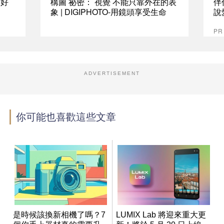
最好
構圖 祕密： 視覺 不能只靠外在的表
伴
象 | DIGIPHOTO-用鏡頭享受生命
說
P
ADVERTISEMENT
你可能也喜歡這些文章
是時候該換新相機了嗎？7
LUMIX Lab 將迎來重大更