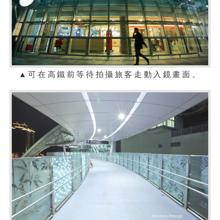
▲可在高鐵前等待
拍攝
旅客走動入鏡畫面
。