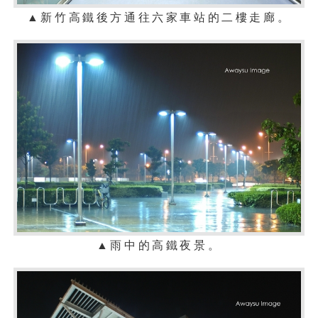
▲
新竹
高鐵後方通往六家車站的二樓
走廊。
▲雨中的高鐵夜景
。