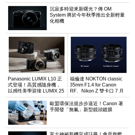
沉寂多時迎來新曙光？傳 OM
System 將於今年秋季推出全新輕量
化相機
Panasonic LUMIX L10 正
福倫達 NOKTON classic
式登場！高質感隨身機，
35mm F1.4 for Canon
以感性美學迎接 LUMIX 25
RF、Nikon Z 雙卡口 7 月
週年
同步登台
歐盟環保法規步步逼近！Canon 著
手開發「無氟」新型鏡頭鍍膜
富士神祕新機完成註冊！會是旗艦