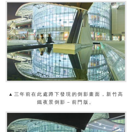
▲
三年前在此處蹲下發現的倒影畫面，新竹
高
鐵
夜景
倒影
－
前門版
。