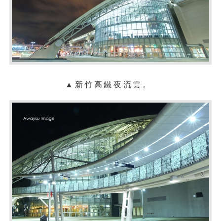
▲
新竹
高鐵夜流雲
。