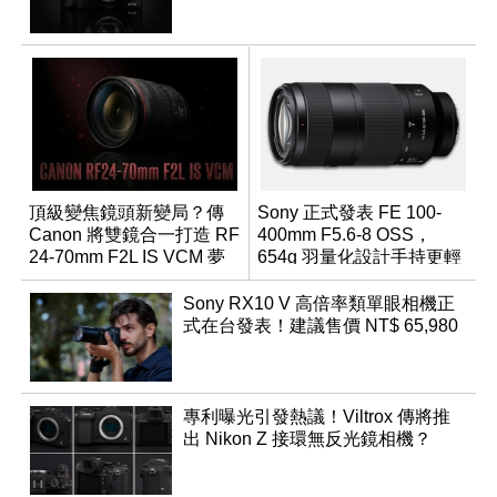
頂級變焦鏡頭新變局？傳
Sony 正式發表 FE 100-
Canon 將雙鏡合一打造 RF
400mm F5.6-8 OSS，
24-70mm F2L IS VCM 夢
654g 羽量化設計手持更輕
幻規格
鬆
Sony RX10 V 高倍率類單眼相機正
式在台發表！建議售價 NT$ 65,980
專利曝光引發熱議！Viltrox 傳將推
出 Nikon Z 接環無反光鏡相機？