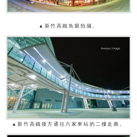
▲
新竹
高鐵魚眼拍攝
。
▲
新竹
高鐵後方通往六家車站的二樓
走廊。