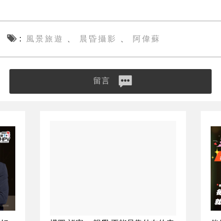
風景旅遊
晨昏攝影
阿偉蘇
、
、
留言