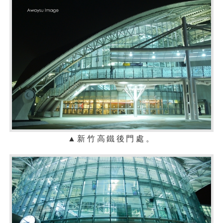
▲新竹高鐵後門處
。