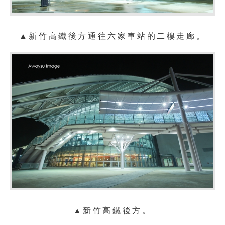
▲
新竹
高鐵後方通往六家車站的二樓
走廊。
▲
新竹
高鐵後方
。