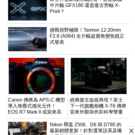
中片幅 GFX180 還是復古旁軸 X-
Pro4？
挑戰視野極限！Tamron 12-20mm
F2.8 (A084) 全片幅超廣角變焦鏡正
式發表
Canon 傳將為 APS-C 機型
經典復古血統再現？富士
導入堆疊式感光元件！
下一代旗艦相機 X-T6 傳將
EOS R7 Mark II 或迎來高
迎來外觀與色彩科學雙重
速讀出升級
優化
Nikon 釋蓋 Z50II、D6 與 D780 的
最新韌體更新！針對選單語系及曝