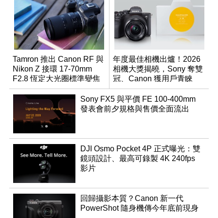
Tamron 推出 Canon RF 與
年度最佳相機出爐！2026
Nikon Z 接環 17-70mm
相機大獎揭曉，Sony 奪雙
F2.8 恆定大光圈標準變焦
冠、Canon 獲用戶青睞
鏡
Sony FX5 與平價 FE 100-400mm
發表會前夕規格與售價全面流出
DJI Osmo Pocket 4P 正式曝光：雙
鏡頭設計、最高可錄製 4K 240fps
影片
回歸攝影本質？Canon 新一代
PowerShot 隨身機傳今年底前現身