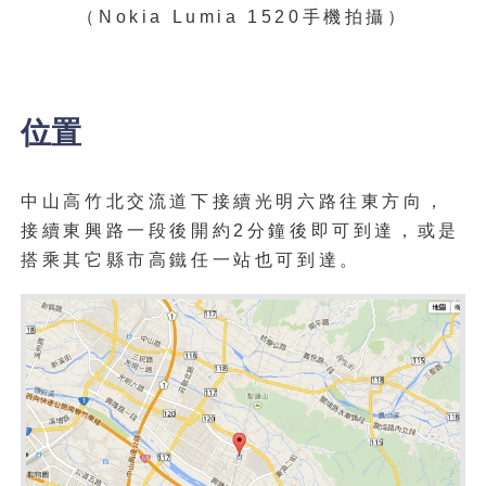
（
Nokia Lumia 1520手機拍攝）
位置
中山高竹北交流道下接續光明六路往東方向
，
接續東興路一段後開約2分鐘後即可到達
，
或是
搭乘其它縣市
高鐵
任一站也可到達
。