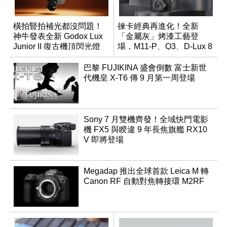
橫拍豎拍補光都沒問題！
徠卡經典再進化！全新
神牛發表全新 Godox Lux
「金屬灰」烤漆工藝登
Junior II 復古機頂閃光燈
場，M11-P、Q3、D-Lux 8
領銜換裝
巴黎 FUJIKINA 盛會倒數 富士新世
代機皇 X-T6 傳 9 月第一周登場
Sony 7 月雙機齊發！全域快門電影
機 FX5 與睽違 9 年長焦旗艦 RX10
V 即將登場
Megadap 推出全球首款 Leica M 轉
Canon RF 自動對焦轉接環 M2RF