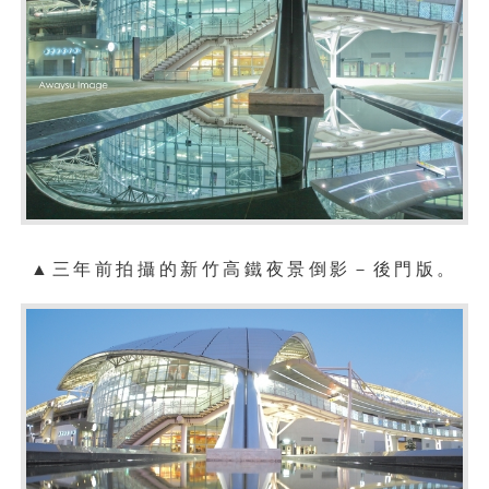
▲
三年前拍攝的新竹
高鐵夜景倒影
－
後門版
。