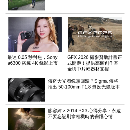
最速 0.05 秒對焦，Sony
GFX 2026 攝影贊助計畫正
a6300 搭載 4K 錄影上市
式開跑！提供高額創作基
金與中片幅器材支援
傳奇大光圈鏡頭回歸？Sigma 傳將
推出 50-100mm F1.8 無反光鏡版本
廖容嬋 × 2014 PX3 心得分享：永遠
不要忘記剛拿相機時的雀躍心情