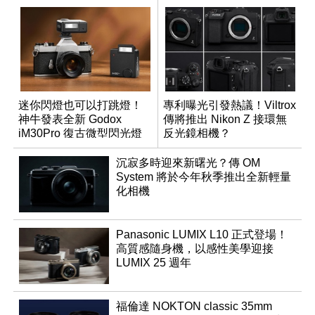
迷你閃燈也可以打跳燈！
專利曝光引發熱議！Viltrox
神牛發表全新 Godox
傳將推出 Nikon Z 接環無
iM30Pro 復古微型閃光燈
反光鏡相機？
沉寂多時迎來新曙光？傳 OM
System 將於今年秋季推出全新輕量
化相機
Panasonic LUMIX L10 正式登場！
高質感隨身機，以感性美學迎接
LUMIX 25 週年
福倫達 NOKTON classic 35mm