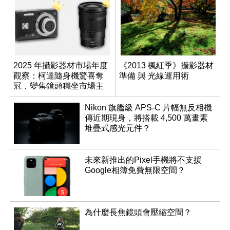
2025 年攝影器材市場年度
《2013 楓紅季》攝影器材
觀察：柯達隨身機驚喜奪
準備 與 光線運用術
冠，變焦鏡頭穩坐市場主
流
Nikon 旗艦級 APS-C 片幅無反相機
傳近期現身，將搭載 4,500 萬畫素
堆疊式感光元件？
未來新推出的Pixel手機將不支援
Google相簿免費無限空間？
為什麼長焦鏡頭會壓縮空間？