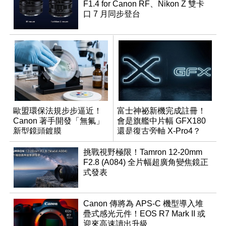
F1.4 for Canon RF、Nikon Z 雙卡
口 7 月同步登台
歐盟環保法規步步逼近！
富士神祕新機完成註冊！
Canon 著手開發「無氟」
會是旗艦中片幅 GFX180
新型鏡頭鍍膜
還是復古旁軸 X-Pro4？
挑戰視野極限！Tamron 12-20mm
F2.8 (A084) 全片幅超廣角變焦鏡正
式發表
Canon 傳將為 APS-C 機型導入堆
疊式感光元件！EOS R7 Mark II 或
迎來高速讀出升級