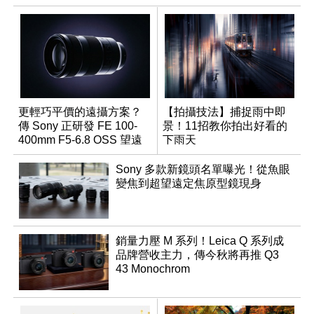
更輕巧平價的遠攝方案？
【拍攝技法】捕捉雨中即
傳 Sony 正研發 FE 100-
景！11招教你拍出好看的
400mm F5-6.8 OSS 望遠
下雨天
變焦鏡頭
Sony 多款新鏡頭名單曝光！從魚眼
變焦到超望遠定焦原型鏡現身
銷量力壓 M 系列！Leica Q 系列成
品牌營收主力，傳今秋將再推 Q3
43 Monochrom