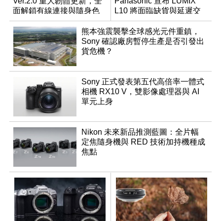
Ver.2.0 重大韌體更新，全
Panasonic 宣布 LUMIX
面解鎖有線連接與隨身色
L10 將面臨缺貨與延遲交
調編輯
貨時間
熊本強震襲擊全球感光元件重鎮，
Sony 確認廠房暫停生產是否引發出
貨危機？
Sony 正式發表第五代高倍率一體式
相機 RX10 V，雙影像處理器與 AI
單元上身
Nikon 未來新品推測藍圖：全片幅
定焦隨身機與 RED 技術加持機種成
焦點