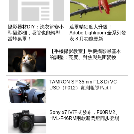
攝影器材DIY：洗衣籃變小
遮罩精細度大升級！
型攝影棚，吸管也能轉型
Adobe Lightroom 全系列發
當蜂巢罩！
表 8 月功能更新
【手機攝影教室】手機攝影最基本
的調整：亮度、對焦與焦距變換
TAMRON SP 35mm F1.8 Di VC
USD（F012）實測報導Part Ⅰ
Sony α7 IV正式發布，F60RM2、
HVL-F46RM兩款新閃燈同步登場