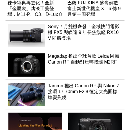
徠卡經典再進化！全新
巴黎 FUJIKINA 盛會倒數
「金屬灰」烤漆工藝登
富士新世代機皇 X-T6 傳 9
場，M11-P、Q3、D-Lux 8
月第一周登場
領銜換裝
Sony 7 月雙機齊發！全域快門電影
機 FX5 與睽違 9 年長焦旗艦 RX10
V 即將登場
Megadap 推出全球首款 Leica M 轉
Canon RF 自動對焦轉接環 M2RF
Tamron 推出 Canon RF 與 Nikon Z
接環 17-70mm F2.8 恆定大光圈標
準變焦鏡