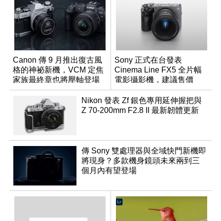
Canon 傳 9 月推出復古風
Sony 正式在台發表
格的神祕新機，VCM 定焦
Cinema Line FX5 全片幅
家族最終章也將壓軸登場
電影攝影機，建議售價
NT$144,980
Nikon 發表 Zf 銀色專用延伸握把與
Z 70-200mm F2.8 II 最新韌體更新
傳 Sony 雙處理器與全域快門新機即
將現身？多款機身鏡頭未來兩到三
個月內有望登場