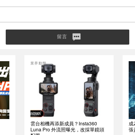
留言
業界動態
雲台相機再添新成員？Insta360
成
Luna Pro 外流照曝光，改採單鏡頭
張