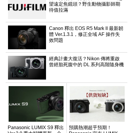
望遠定焦鏡頭？野生動物攝影師期
待值拉滿
Canon 釋出 EOS R5 Mark II 最新韌
體 Ver.1.3.1，修正全域 AF 操作失
效問題
經典計畫大復活？Nikon 傳將重啟
曾經胎死腹中的 DL 系列高階隨身機
Panasonic LUMIX S9 釋出
預購熱潮超乎預期！