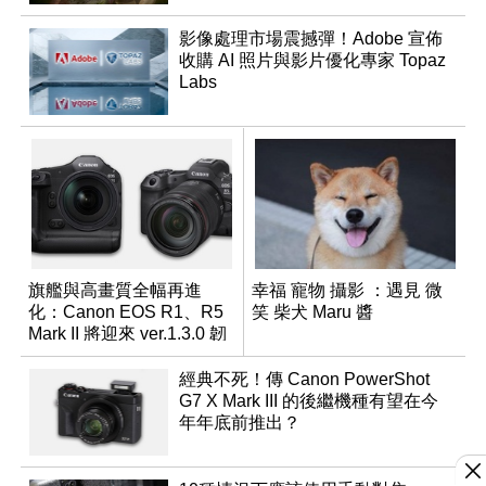
影像處理市場震撼彈！Adobe 宣佈
收購 AI 照片與影片優化專家 Topaz
Labs
旗艦與高畫質全幅再進
幸福 寵物 攝影 ：遇見 微
化：Canon EOS R1、R5
笑 柴犬 Maru 醬
Mark II 將迎來 ver.1.3.0 韌
體更新
經典不死！傳 Canon PowerShot
G7 X Mark III 的後繼機種有望在今
年年底前推出？