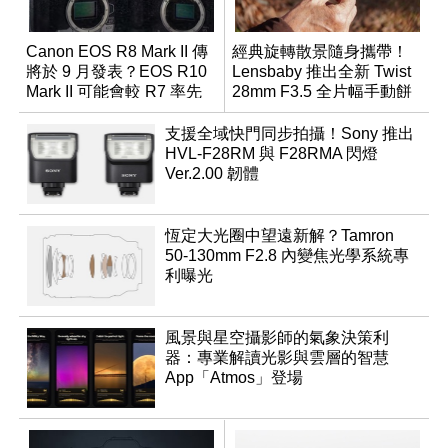
Canon EOS R8 Mark II 傳
經典旋轉散景隨身攜帶！
將於 9 月發表？EOS R10
Lensbaby 推出全新 Twist
Mark II 可能會較 R7 率先
28mm F3.5 全片幅手動餅
推出
乾鏡
支援全域快門同步拍攝！Sony 推出
HVL-F28RM 與 F28RMA 閃燈
Ver.2.00 韌體
恆定大光圈中望遠新解？Tamron
50-130mm F2.8 內變焦光學系統專
利曝光
風景與星空攝影師的氣象決策利
器：專業解讀光影與雲層的智慧
App「Atmos」登場