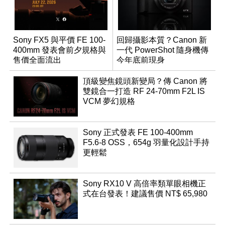
Sony FX5 與平價 FE 100-
回歸攝影本質？Canon 新
400mm 發表會前夕規格與
一代 PowerShot 隨身機傳
售價全面流出
今年底前現身
頂級變焦鏡頭新變局？傳 Canon 將
雙鏡合一打造 RF 24-70mm F2L IS
VCM 夢幻規格
Sony 正式發表 FE 100-400mm
F5.6-8 OSS，654g 羽量化設計手持
更輕鬆
Sony RX10 V 高倍率類單眼相機正
式在台發表！建議售價 NT$ 65,980