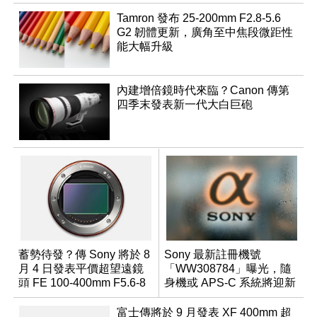
Tamron 發布 25-200mm F2.8-5.6
G2 韌體更新，廣角至中焦段微距性
能大幅升級
內建增倍鏡時代來臨？Canon 傳第
四季末發表新一代大白巨砲
蓄勢待發？傳 Sony 將於 8
Sony 最新註冊機號
月 4 日發表平價超望遠鏡
「WW308784」曝光，隨
頭 FE 100-400mm F5.6-8
身機或 APS-C 系統將迎新
成員？
富士傳將於 9 月發表 XF 400mm 超