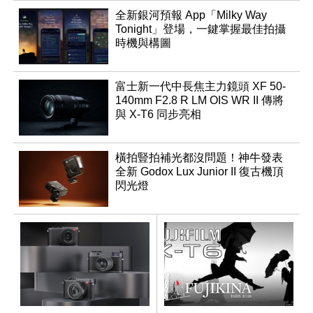
全新銀河預報 App「Milky Way
Tonight」登場，一鍵掌握最佳拍攝
時機與構圖
富士新一代中長焦主力鏡頭 XF 50-
140mm F2.8 R LM OIS WR II 傳將
與 X-T6 同步亮相
橫拍豎拍補光都沒問題！神牛發表
全新 Godox Lux Junior II 復古機頂
閃光燈