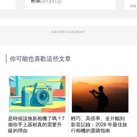
配置
(2026年7月31日)
P
ADVERTISEMENT
你可能也喜歡這些文章
是時候該換新相機了嗎？7
輕巧、高倍率、全片幅到
個你手上器材真的需要升
影音記錄：2026 年最佳旅
級的理由
行相機的選購指南