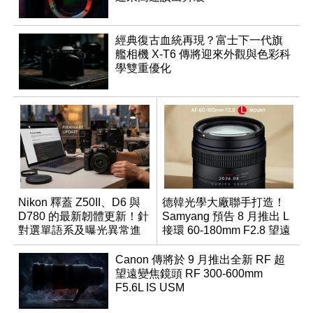
經典復古血統再現？富士下一代旗
艦相機 X-T6 傳將迎來外觀與色彩科
學雙重優化
Nikon 釋蓋 Z50II、D6 與
德韓光學大廠聯手打造！
D780 的最新韌體更新！針
Samyang 預告 8 月推出 L
對選單語系及曝光異常進
接環 60-180mm F2.8 望遠
行修復
變焦鏡
Canon 傳將於 9 月推出全新 RF 超
望遠變焦鏡頭 RF 300-600mm
F5.6L IS USM