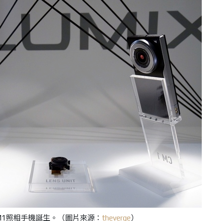
c CM1照相手機誕生。
（圖片來源：
theverge
）