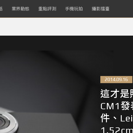
活
業界動態
重點評測
手機玩拍
攝影擂臺
2014.09.16
這才是照
CM1
件、Le
1.52c