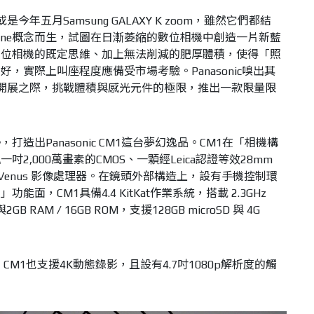
或是今年五月Samsung GALAXY K zoom，雖然它們都結
Phone概念而生，試圖在日漸萎縮的數位相機中創造一片新藍
數位相機的既定思維、加上無法削減的肥厚體積，使得「照
，實際上叫座程度應備受市場考驗。Panasonic嗅出其
ina開展之際，挑戰體積與感光元件的極限，推出一款限量限
造出Panasonic CM1這台夢幻逸品。CM1在「相機構
2,000萬畫素的CMOS、一顆經Leica認證等效28mm
onic Venus 影像處理器。在鏡頭外部構造上，設有手機控制環
面，CM1具備4.4 KitKat作業系統，搭載 2.3GHz
2GB RAM / 16GB ROM，支援128GB microSD 與 4G
CM1也支援4K動態錄影，且設有4.7吋1080p解析度的觸