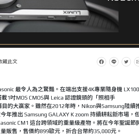
收藏此文
nasonic 最令人為之驚豔。在端出支援4K專業隨身機 LX10
1吋MOS CMOS與 Leica 認證鏡頭的「照相手
最受矚目的大贏家。雖然在2012年時，Nikon與Samsung陸續
出 Samsung GALAXY K zoom 持續耕耘新市場，
asonic CM1 這台跨領域的重量級產物。將在今年聖誕節
販售，售價約899歐元，折合台幣約35,000元。