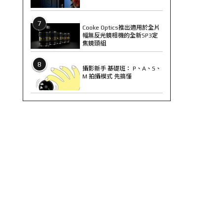
7
Cooke Optics推出適用於全片
幅無反光鏡相機的全新SP3定
焦鏡頭組
8
攝影新手 基礎班： P、A、S、
M 拍攝模式 先搞懂