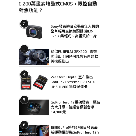
6,200萬畫素堆疊式CMOS + 眼控自動
對焦功能？
2
Sony發表適合安裝在無人機的
全片幅可交換鏡頭相機ILX-
LR1，集輕巧、高畫質於一身
3
疑似FUJIFILM GFX100 II實機
照流出！同時可能會有新的軟
片模擬推出
4
Western Digital 宣布推出
SanDisk Extreme PRO SDXC
UHS-II V60 等級記憶卡
5
GoPro Hero 12重磅發表！續航
力大升級，建議售價新台幣
14,900元
6
傳聞GoPro將於9月6日發表最
新運動攝影機GoPro Hero 12？