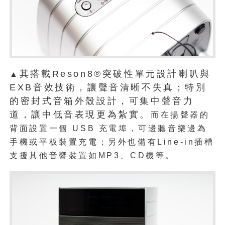
其搭載Reson8®突破性單元設計喇叭與
▲
EXB音效技術，讓聲音清晰不失真；特別
的密封式音箱外殼設計，可集中聲音力
道，讓中低音表現更為紮實。
而在揚聲器的
背面設置一個 USB 充電埠，可邊聽音樂邊為
手機或平板裝置充電；另外也備有Line-in插槽
支援其他音響裝置如MP3、CD機等。