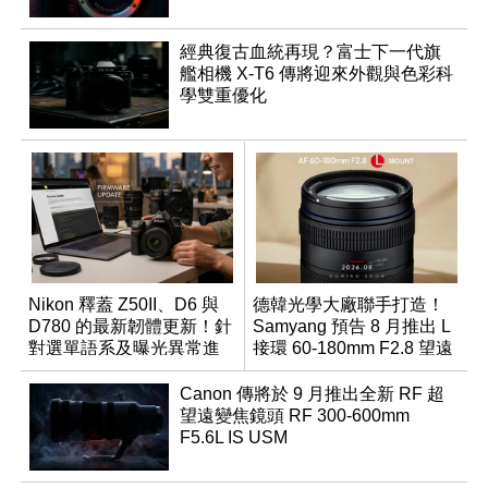
經典復古血統再現？富士下一代旗
艦相機 X-T6 傳將迎來外觀與色彩科
學雙重優化
Nikon 釋蓋 Z50II、D6 與
德韓光學大廠聯手打造！
D780 的最新韌體更新！針
Samyang 預告 8 月推出 L
對選單語系及曝光異常進
接環 60-180mm F2.8 望遠
行修復
變焦鏡
Canon 傳將於 9 月推出全新 RF 超
望遠變焦鏡頭 RF 300-600mm
F5.6L IS USM