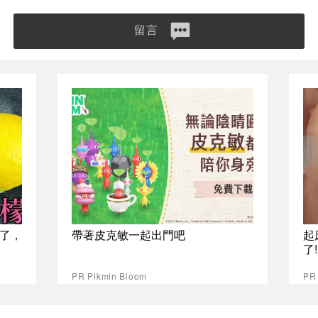
留言
了，
帶著皮克敏一起出門吧
起
了
PR Pikmin Bloom
PR