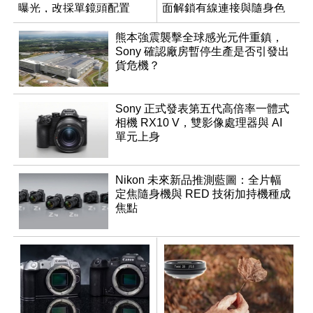
曝光，改採單鏡頭配置
面解鎖有線連接與隨身色
調編輯
熊本強震襲擊全球感光元件重鎮，
Sony 確認廠房暫停生產是否引發出
貨危機？
Sony 正式發表第五代高倍率一體式
相機 RX10 V，雙影像處理器與 AI
單元上身
Nikon 未來新品推測藍圖：全片幅
定焦隨身機與 RED 技術加持機種成
焦點