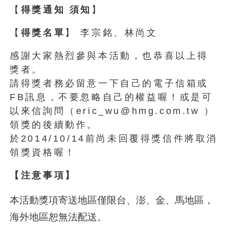
【
得獎通知 須知
】
【
得獎名單
】 李宗銘、林尚文
感謝大家熱烈參與本活動，也恭喜以上得
獎者。
請得獎者務必留意一下自己的電子信箱或
FB訊息，不要忽略自己的權益喔！或是可
以來信詢問（eric_wu@hmg.com.tw ）
領獎的後續動作。
於2014/10/14前尚未回覆得獎信件將取消
領獎資格喔！
【
注意事項】
本活動獎項寄送地區僅限台、澎、金、馬地區，
海外地區恕無法配送。