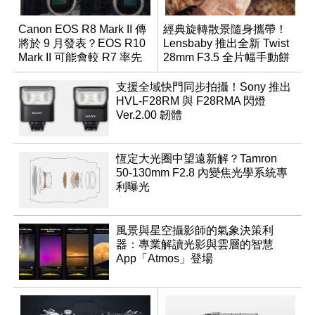
Canon EOS R8 Mark II 傳
經典旋轉散景隨身攜帶！
將於 9 月發表？EOS R10
Lensbaby 推出全新 Twist
Mark II 可能會較 R7 率先
28mm F3.5 全片幅手動餅
推出
乾鏡
支援全域快門同步拍攝！Sony 推出
HVL-F28RM 與 F28RMA 閃燈
Ver.2.00 韌體
恆定大光圈中望遠新解？Tamron
50-130mm F2.8 內變焦光學系統專
利曝光
風景與星空攝影師的氣象決策利
器：專業解讀光影與雲層的智慧
App「Atmos」登場