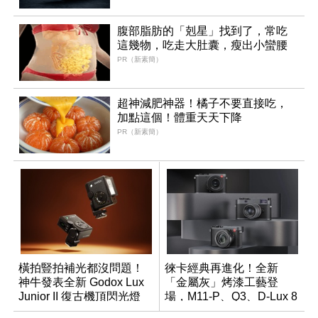
腹部脂肪的「剋星」找到了，常吃
這幾物，吃走大肚囊，瘦出小蠻腰
PR（新素簡）
超神減肥神器！橘子不要直接吃，
加點這個！體重天天下降
PR（新素簡）
橫拍豎拍補光都沒問題！
徠卡經典再進化！全新
神牛發表全新 Godox Lux
「金屬灰」烤漆工藝登
Junior II 復古機頂閃光燈
場，M11-P、Q3、D-Lux 8
領銜換裝