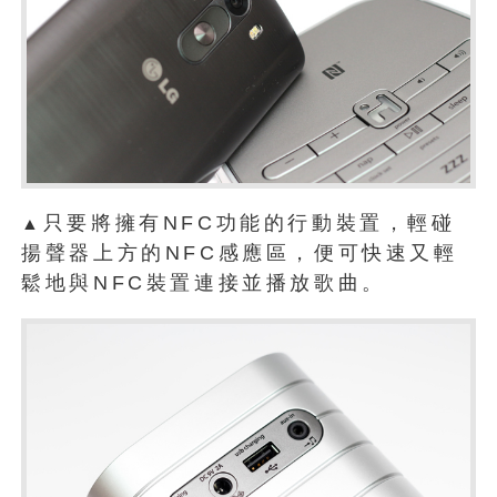
只要將擁有NFC功能的行動裝置，輕碰
▲
揚聲器上方的NFC感應區，便可快速又輕
鬆地與NFC裝置連接並播放歌曲。