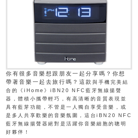
你有很多音樂想跟朋友一起分享嗎？你想
帶著音樂一起去旅行嗎？這款
與手機完美結
合的
《iHome》iBN20 NFC藍牙無線揚聲
器，體積小攜帶輕巧，有高清晰的音質表現並
具有藍芽功能，不管是一人獨自享受音樂，或
是多人共享歡樂的音樂氛圍，這台iBN20 NFC
藍牙無線揚聲器絕對是活躍你音樂細胞的聰明
好夥伴！