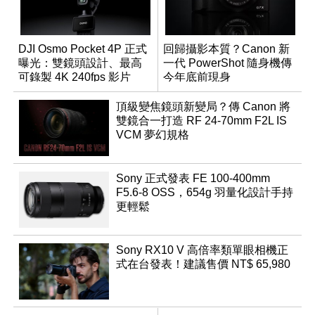
DJI Osmo Pocket 4P 正式
回歸攝影本質？Canon 新
曝光：雙鏡頭設計、最高
一代 PowerShot 隨身機傳
可錄製 4K 240fps 影片
今年底前現身
頂級變焦鏡頭新變局？傳 Canon 將
雙鏡合一打造 RF 24-70mm F2L IS
VCM 夢幻規格
Sony 正式發表 FE 100-400mm
F5.6-8 OSS，654g 羽量化設計手持
更輕鬆
Sony RX10 V 高倍率類單眼相機正
式在台發表！建議售價 NT$ 65,980