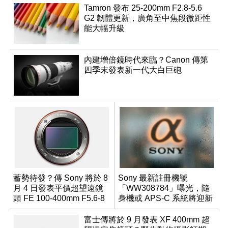
Tamron 發布 25-200mm F2.8-5.6
G2 韌體更新，廣角至中焦段微距性
能大幅升級
內建增倍鏡時代來臨？Canon 傳第
四季末發表新一代大白巨砲
蓄勢待發？傳 Sony 將於 8
Sony 最新註冊機號
月 4 日發表平價超望遠鏡
「WW308784」曝光，隨
頭 FE 100-400mm F5.6-8
身機或 APS-C 系統將迎新
成員？
富士傳將於 9 月發表 XF 400mm 超