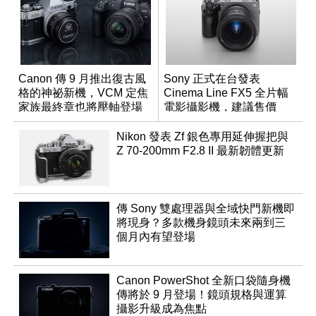
Canon 傳 9 月推出復古風
Sony 正式在台發表
格的神祕新機，VCM 定焦
Cinema Line FX5 全片幅
家族最終章也將壓軸登場
電影攝影機，建議售價
NT$144,980
Nikon 發表 Zf 銀色專用延伸握把與
Z 70-200mm F2.8 II 最新韌體更新
傳 Sony 雙處理器與全域快門新機即
將現身？多款機身鏡頭未來兩到三
個月內有望登場
Canon PowerShot 全新口袋隨身機
傳將於 9 月登場！鏡頭規格與運算
攝影升級成為焦點