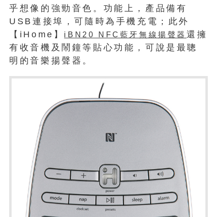
乎想像的強勁音色。功能上，產品備有
USB連接埠，可隨時為手機充電；此外
【iHome】
還擁
iBN20 NFC藍牙無線揚聲器
有收音機及鬧鐘等貼心功能，可說是最聰
明的音樂揚聲器。