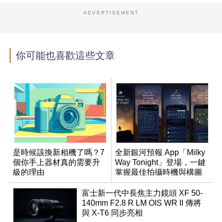
ADVERTISEMENT
你可能也喜歡這些文章
是時候該換新相機了嗎？7
全新銀河預報 App「Milky
個你手上器材真的需要升
Way Tonight」登場，一鍵
級的理由
掌握最佳拍攝時機與構圖
富士新一代中長焦主力鏡頭 XF 50-
140mm F2.8 R LM OIS WR II 傳將
與 X-T6 同步亮相