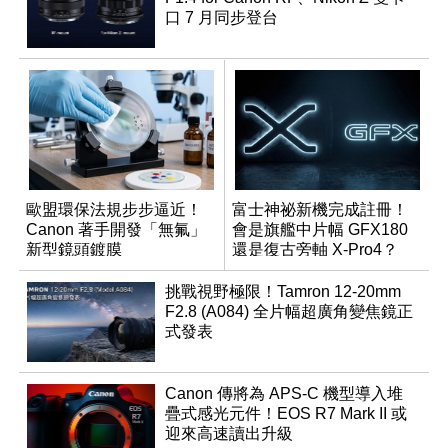
口 7 月同步登台
歐盟環保法規步步逼近！
富士神祕新機完成註冊！
Canon 著手開發「無氟」
會是旗艦中片幅 GFX180
新型鏡頭鍍膜
還是復古旁軸 X-Pro4？
挑戰視野極限！Tamron 12-20mm
F2.8 (A084) 全片幅超廣角變焦鏡正
式發表
Canon 傳將為 APS-C 機型導入堆
疊式感光元件！EOS R7 Mark II 或
迎來高速讀出升級