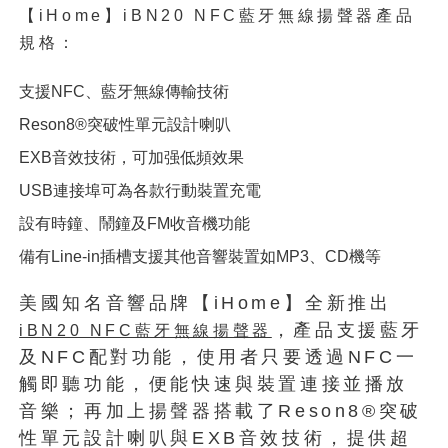
【iHome】iBN20 NFC藍牙無線揚聲器產品
規格：
支援NFC、藍牙無線傳輸技術
Reson8®突破性單元設計喇叭
EXB音效技術，可加强低頻效果
USB連接埠可為各款行動裝置充電
設有時鐘、鬧鐘及FM收音機功能
備有Line-in插槽支援其他音響裝置如MP3、CD機等
美國知名音響品牌【iHome】全新推出
，產品支援藍牙
iBN20 NFC藍牙無線揚聲器
及NFC配對功能，使用者只要透過NFC一
觸即聽功能，便能快速與裝置連接並播放
音樂；再加上揚聲器搭載了Reson8®突破
性單元設計喇叭與EXB音效技術，提供超