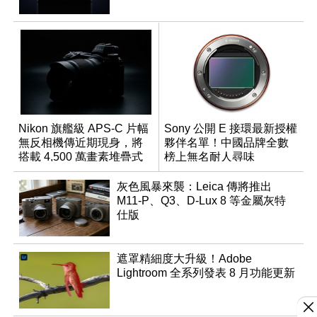
Nikon 旗艦級 APS-C 片幅
Sony 公開 E 接環最新授權
無反相機傳近期現身，將
夥伴名單！中國品牌全數
搭載 4,500 萬畫素堆疊式
榜上無名耐人尋味
感光元件？
灰色風暴來襲：Leica 傳將推出
M11-P、Q3、D-Lux 8 等金屬灰特
仕版
遮罩精細度大升級！Adobe
Lightroom 全系列發表 8 月功能更新