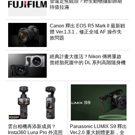
望遠定焦鏡頭？野生動物攝影師期
待值拉滿
Canon 釋出 EOS R5 Mark II 最新韌
體 Ver.1.3.1，修正全域 AF 操作失
效問題
經典計畫大復活？Nikon 傳將重啟
曾經胎死腹中的 DL 系列高階隨身機
雲台相機再添新成員？
Panasonic LUMIX S9 釋出
Insta360 Luna Pro 外流照
Ver.2.0 重大韌體更新，全