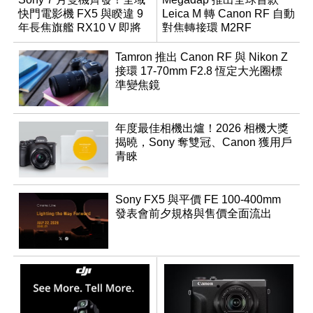
快門電影機 FX5 與睽違 9
Leica M 轉 Canon RF 自動
年長焦旗艦 RX10 V 即將
對焦轉接環 M2RF
登場
Tamron 推出 Canon RF 與 Nikon Z
接環 17-70mm F2.8 恆定大光圈標
準變焦鏡
年度最佳相機出爐！2026 相機大獎
揭曉，Sony 奪雙冠、Canon 獲用戶
青睞
Sony FX5 與平價 FE 100-400mm
發表會前夕規格與售價全面流出