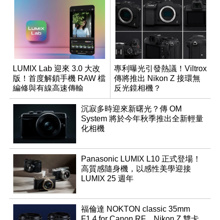
LUMIX Lab 迎來 3.0 大改
專利曝光引發熱議！Viltrox
版！首度解鎖手機 RAW 檔
傳將推出 Nikon Z 接環無
編修與有線高速傳輸
反光鏡相機？
沉寂多時迎來新曙光？傳 OM
System 將於今年秋季推出全新輕量
化相機
Panasonic LUMIX L10 正式登場！
高質感隨身機，以感性美學迎接
LUMIX 25 週年
福倫達 NOKTON classic 35mm
F1.4 for Canon RF、Nikon Z 雙卡