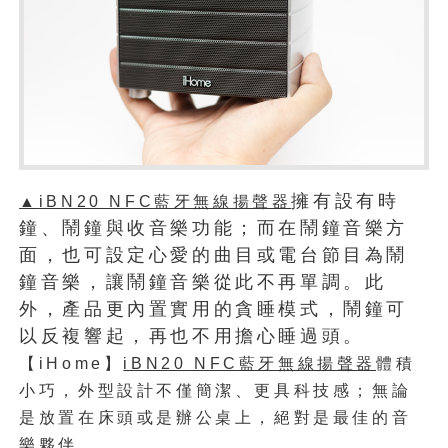
擁有設有時
▲
iBN20 NFC
藍牙無線揚聲器
鐘、鬧鐘與收音樂功能；而在鬧鐘音樂方
面，也可設定心愛的曲目或電台節目為鬧
鐘音樂，讓鬧鐘音樂從此不再單調。此
外，產品更內置實用的貪睡模式，鬧鐘可
以反複響起，再也不用擔心睡過頭。
【iHome】
體積
iBN20 NFC藍牙無線揚聲器
小巧，外型設計不僅簡潔、更具科技感；無論
是放置在床頭或是辦公桌上，絕對是最佳的音
樂夥伴。