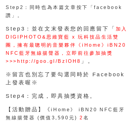
Step2：同時也為本篇文章按下「facebook
讚」。
Step3：並在文末發表您的回應留下「
加入
DIGIPHOTO&思維寶藍 x 玩科技品生活雙
團，擁有最聰明的音樂夥伴《iHome》iBN20
NFC藍牙無線揚聲器，立即前往參加抽獎
」。
>>>http://goo.gl/BzlOH8
※留言也別忘了要勾選同時於 Facebook
上發表喔※
Step4：完成，即具抽獎資格。
【活動贈品】《
iHome》 iBN20 NFC藍牙
無線揚聲器 (價值3,590元)
名
2