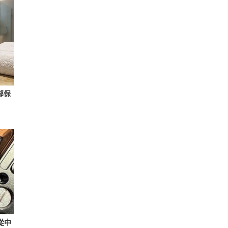
部保
悄從中