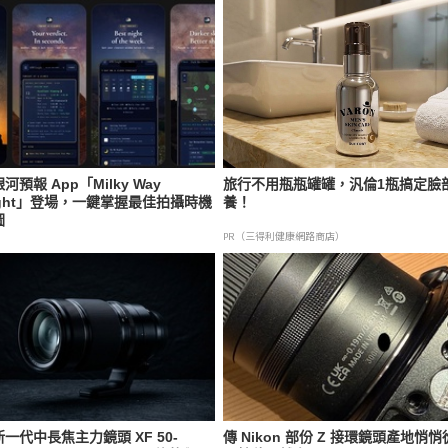
河預報 App「Milky Way
旅行不用瓶瓶罐罐，汎倫1瓶搞定臉
ight」登場，一鍵掌握最佳拍攝時機
養！
圖
PR（三得利健康網路商店）
一代中長焦主力鏡頭 XF 50-
傳 Nikon 部份 Z 接環鏡頭產地悄