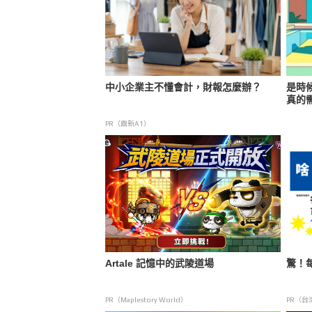
中小企業主不懂會計，財報怎麼辦？
是時
真的
PR（鼎新A1）
Artale 記憶中的武陵道場
驚！
PR（Maplestory World）
PR（台