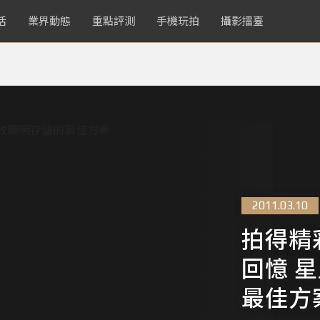
活
業界動態
重點評測
手機玩拍
攝影擂臺
2011.03.10
拍得精
回憶 
最佳方