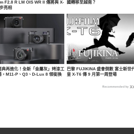
m F2.8 R LM OIS WR II 傳將與 X-
國轉移至越南？
同步亮相
經典再進化！全新「金屬灰」烤漆工
巴黎 FUJIKINA 盛會倒數 富士新世
，M11-P、Q3、D-Lux 8 領銜換
皇 X-T6 傳 9 月第一周登場
Recommended by