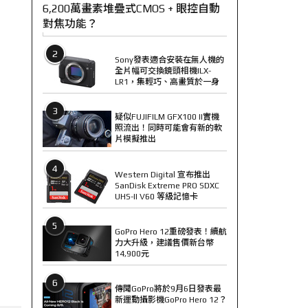
6,200萬畫素堆疊式CMOS + 眼控自動
對焦功能？
2
Sony發表適合安裝在無人機的
全片幅可交換鏡頭相機ILX-
LR1，集輕巧、高畫質於一身
3
疑似FUJIFILM GFX100 II實機
照流出！同時可能會有新的軟
片模擬推出
4
Western Digital 宣布推出
SanDisk Extreme PRO SDXC
UHS-II V60 等級記憶卡
5
GoPro Hero 12重磅發表！續航
力大升級，建議售價新台幣
14,900元
6
傳聞GoPro將於9月6日發表最
新運動攝影機GoPro Hero 12？