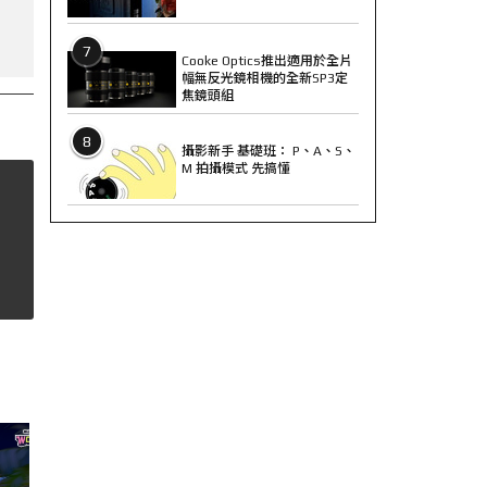
7
Cooke Optics推出適用於全片
幅無反光鏡相機的全新SP3定
焦鏡頭組
8
攝影新手 基礎班： P、A、S、
M 拍攝模式 先搞懂