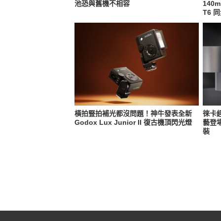
池恐與舊機不相容
140m
T6 
橫拍豎拍補光都沒問題！神牛發表全新
徠卡
Godox Lux Junior II 復古機頂閃光燈
藝登場
裝