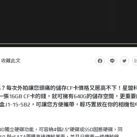
收藏此文
？每次外拍讓您頭痛的儲存CF卡價格又居高不下！星盟
張16GB CF卡的錢，就可擁有640G的儲存空間，更重要
盒J1-1S-SB2，可讓您方便攜帶，輕巧置放在你的相機包
JBOD獨立硬碟功能，可容納4個2.5”硬碟或SSD固態硬碟，同
USB3.0 與eSATA兩種高速傳輸界面，並且只需要一條傳輸線