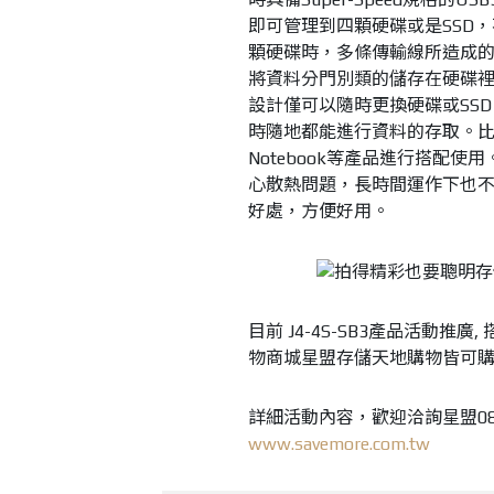
即可管理到四顆硬碟或是SSD，
顆硬碟時，多條傳輸線所造成
將資料分門別類的儲存在硬碟
設計僅可以隨時更換硬碟或SS
時隨地都能進行資料的存取。比
Notebook等產品進行搭配
心散熱問題，長時間運作下也
好處，方便好用。
目前 J4-4S-SB3產品活動推廣, 
物商城星盟存儲天地購物皆可
詳細活動內容，歡迎洽詢星盟080
www.savemore.com.tw