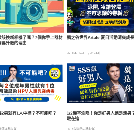
候該換新相機了嗎？7個你手上器材
楓之谷世界Artale 夏日活動清爽成
需要升級的理由
PR（Maplestory World）
每2男就有1人中標？不可能吧？
1/2機率淪陷！你是好男人還是渣男
鍵在這
灣癌症基金會）
PR（台灣癌症基金會）