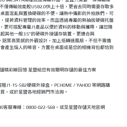
不僅傳輸效能較USB2.0快上十倍，更省去同時需要存取多
的桌面混亂與置換硬碟的不便，讓熱中攝影的外拍族們，可
裡，提昇資料管理的效率。而且透過專屬的熱抽拔硬碟托盤
D，更可搭配專屬J1產品以便於資料的移動與攜帶，讓您隨
起其他一般3.5”的硬碟外接儲存裝置，更適合與
使用。鋁質高質感的外觀設計，加上低轉速風扇，不但不需擔
不會產生惱人的噪音，方置在桌面或是您的相機背包都恰到
搭贈J1-1S-SB2硬碟外接盒，PCHOME / YAHOO 等網路購
購買，或於星盟各地經銷門市洽詢。
客服專線：0800-022-568，或至星盟存儲天地官網