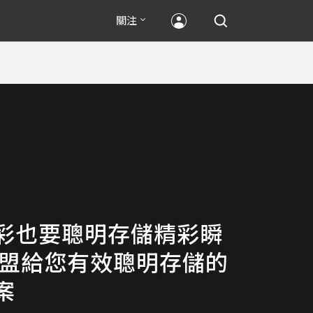
關注
彩也要聰明存儲精彩瞬
星盟給您有效聰明存儲的
案