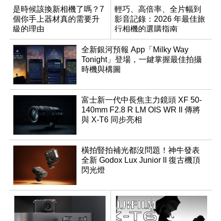
是時候該換新相機了嗎？7
輕巧、高倍率、全片幅到
個你手上器材真的需要升
影音記錄：2026 年最佳旅
級的理由
行相機的選購指南
全新銀河預報 App「Milky Way
Tonight」登場，一鍵掌握最佳拍攝
時機與構圖
富士新一代中長焦主力鏡頭 XF 50-
140mm F2.8 R LM OIS WR II 傳將
與 X-T6 同步亮相
橫拍豎拍補光都沒問題！神牛發表
全新 Godox Lux Junior II 復古機頂
閃光燈