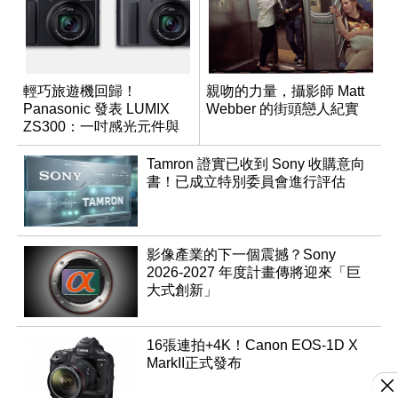
輕巧旅遊機回歸！
親吻的力量，攝影師 Matt
Panasonic 發表 LUMIX
Webber 的街頭戀人紀實
ZS300：一吋感光元件與
15 倍光學變焦
Tamron 證實已收到 Sony 收購意向
書！已成立特別委員會進行評估
影像產業的下一個震撼？Sony
2026-2027 年度計畫傳將迎來「巨
大式創新」
16張連拍+4K！Canon EOS-1D X
MarkII正式發布