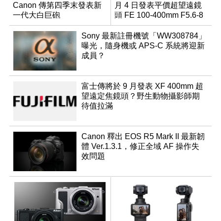
Canon 傳第四季末發表新
月 4 日發表平價超望遠鏡
一代大白巨砲
頭 FE 100-400mm F5.6-8
Sony 最新註冊機號「WW308784」
曝光，隨身機或 APS-C 系統將迎新
成員？
富士傳將於 9 月發表 XF 400mm 超
望遠定焦鏡頭？野生動物攝影師期
待值拉滿
Canon 釋出 EOS R5 Mark II 最新韌
體 Ver.1.3.1，修正全域 AF 操作失
效問題