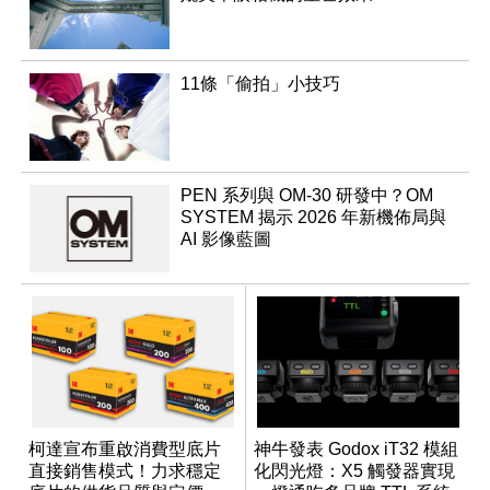
11條「偷拍」小技巧
PEN 系列與 OM-30 研發中？OM
SYSTEM 揭示 2026 年新機佈局與
AI 影像藍圖
柯達宣布重啟消費型底片
神牛發表 Godox iT32 模組
直接銷售模式！力求穩定
化閃光燈：X5 觸發器實現