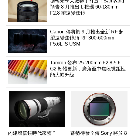
德韓光學大廠聯手打造！Samyang
預告 8 月推出 L 接環 60-180mm
F2.8 望遠變焦鏡
Canon 傳將於 9 月推出全新 RF 超
望遠變焦鏡頭 RF 300-600mm
F5.6L IS USM
Tamron 發布 25-200mm F2.8-5.6
G2 韌體更新，廣角至中焦段微距性
能大幅升級
內建增倍鏡時代來臨？
蓄勢待發？傳 Sony 將於 8