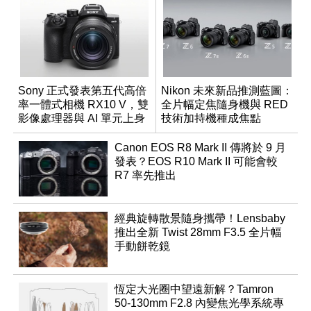
Sony 正式發表第五代高倍
Nikon 未來新品推測藍圖：
率一體式相機 RX10 V，雙
全片幅定焦隨身機與 RED
影像處理器與 AI 單元上身
技術加持機種成焦點
Canon EOS R8 Mark II 傳將於 9 月
發表？EOS R10 Mark II 可能會較
R7 率先推出
經典旋轉散景隨身攜帶！Lensbaby
推出全新 Twist 28mm F3.5 全片幅
手動餅乾鏡
恆定大光圈中望遠新解？Tamron
50-130mm F2.8 內變焦光學系統專