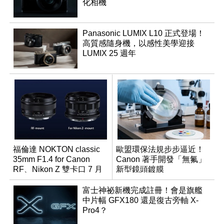
化相機
Panasonic LUMIX L10 正式登場！
高質感隨身機，以感性美學迎接
LUMIX 25 週年
福倫達 NOKTON classic
歐盟環保法規步步逼近！
35mm F1.4 for Canon
Canon 著手開發「無氟」
RF、Nikon Z 雙卡口 7 月
新型鏡頭鍍膜
同步登台
富士神祕新機完成註冊！會是旗艦
中片幅 GFX180 還是復古旁軸 X-
Pro4？