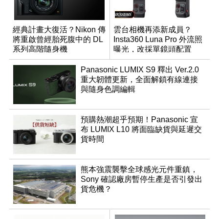
經典計畫大復活？Nikon 傳
雲台相機再添新成員？
將重啟曾經胎死腹中的 DL
Insta360 Luna Pro 外流照
系列高階隨身機
曝光，改採單鏡頭配置
Panasonic LUMIX S9 釋出 Ver.2.0
重大韌體更新，全面解鎖有線連接
與隨身色調編輯
預購熱潮超乎預期！Panasonic 宣
布 LUMIX L10 將面臨缺貨與延遲交
貨時間
熊本強震襲擊全球感光元件重鎮，
Sony 確認廠房暫停生產是否引發出
貨危機？