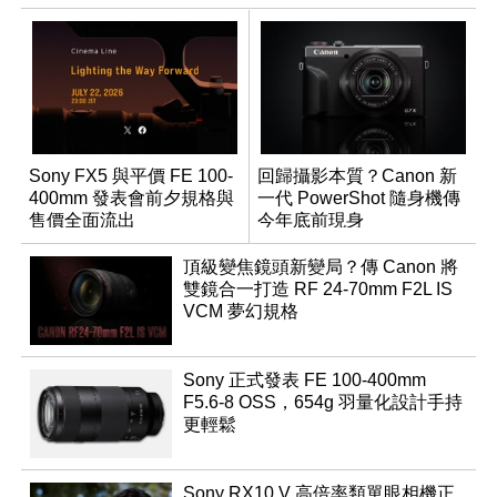
Sony FX5 與平價 FE 100-
回歸攝影本質？Canon 新
400mm 發表會前夕規格與
一代 PowerShot 隨身機傳
售價全面流出
今年底前現身
頂級變焦鏡頭新變局？傳 Canon 將
雙鏡合一打造 RF 24-70mm F2L IS
VCM 夢幻規格
Sony 正式發表 FE 100-400mm
F5.6-8 OSS，654g 羽量化設計手持
更輕鬆
Sony RX10 V 高倍率類單眼相機正