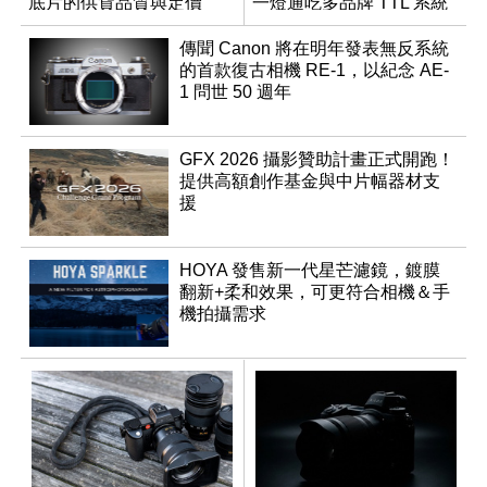
底片的供貨品質與定價
一燈通吃多品牌 TTL 系統
傳聞 Canon 將在明年發表無反系統
的首款復古相機 RE-1，以紀念 AE-
1 問世 50 週年
GFX 2026 攝影贊助計畫正式開跑！
提供高額創作基金與中片幅器材支
援
HOYA 發售新一代星芒濾鏡，鍍膜
翻新+柔和效果，可更符合相機＆手
機拍攝需求