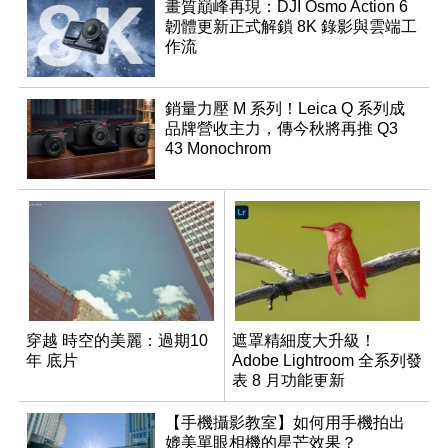
畫質巔峰再現：DJI Osmo Action 6
韌體更新正式解鎖 8K 錄影與雲端工
作流
銷量力壓 M 系列！Leica Q 系列成
品牌營收主力，傳今秋將再推 Q3
43 Monochrom
穿越 時空的美麗：過期10
遮罩精細度大升級！
年 底片
Adobe Lightroom 全系列發
表 8 月功能更新
【手機攝影教室】如何用手機拍出
媲美單眼相機的星芒效果？