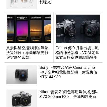
利曝光
風景與星空攝影師的氣象
Canon 傳 9 月推出復古風
決策利器：專業解讀光影
格的神祕新機，VCM 定焦
與雲層的智慧
家族最終章也將壓軸登場
App「Atmos」登場
Sony 正式在台發表 Cinema Line
FX5 全片幅電影攝影機，建議售價
NT$144,980
Nikon 發表 Zf 銀色專用延伸握把與
Z 70-200mm F2.8 II 最新韌體更新