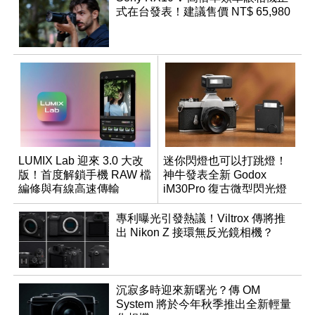
式在台發表！建議售價 NT$ 65,980
LUMIX Lab 迎來 3.0 大改
迷你閃燈也可以打跳燈！
版！首度解鎖手機 RAW 檔
神牛發表全新 Godox
編修與有線高速傳輸
iM30Pro 復古微型閃光燈
專利曝光引發熱議！Viltrox 傳將推
出 Nikon Z 接環無反光鏡相機？
沉寂多時迎來新曙光？傳 OM
System 將於今年秋季推出全新輕量