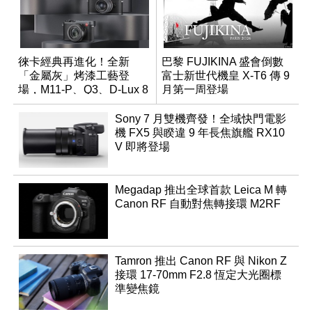
徠卡經典再進化！全新
巴黎 FUJIKINA 盛會倒數
「金屬灰」烤漆工藝登
富士新世代機皇 X-T6 傳 9
場，M11-P、Q3、D-Lux 8
月第一周登場
領銜換裝
Sony 7 月雙機齊發！全域快門電影
機 FX5 與睽違 9 年長焦旗艦 RX10
V 即將登場
Megadap 推出全球首款 Leica M 轉
Canon RF 自動對焦轉接環 M2RF
Tamron 推出 Canon RF 與 Nikon Z
接環 17-70mm F2.8 恆定大光圈標
準變焦鏡