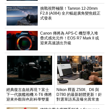
挑戰視野極限！Tamron 12-20mm
F2.8 (A084) 全片幅超廣角變焦鏡正
式發表
Canon 傳將為 APS-C 機型導入堆
疊式感光元件！EOS R7 Mark II 或
迎來高速讀出升級
經典復古血統再現？富士
Nikon 釋蓋 Z50II、D6 與
下一代旗艦相機 X-T6 傳將
D780 的最新韌體更新！針
迎來外觀與色彩科學雙重
對選單語系及曝光異常進
優化
行修復