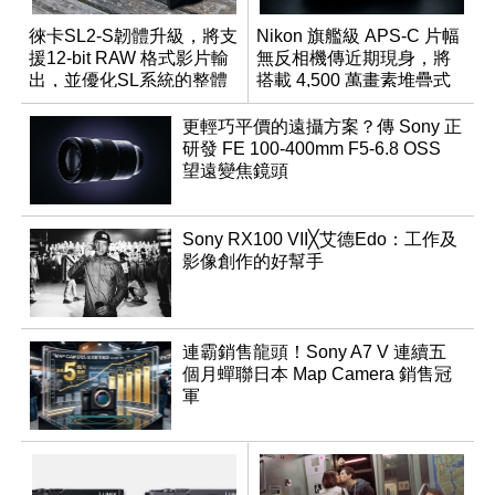
徠卡SL2-S韌體升級，將支
Nikon 旗艦級 APS-C 片幅
援12-bit RAW 格式影片輸
無反相機傳近期現身，將
出，並優化SL系統的整體
搭載 4,500 萬畫素堆疊式
性能
感光元件？
更輕巧平價的遠攝方案？傳 Sony 正
研發 FE 100-400mm F5-6.8 OSS
望遠變焦鏡頭
Sony RX100 VII╳艾德Edo：工作及
影像創作的好幫手
連霸銷售龍頭！Sony A7 V 連續五
個月蟬聯日本 Map Camera 銷售冠
軍