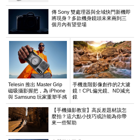
傳 Sony 雙處理器與全域快門新機即
將現身？多款機身鏡頭未來兩到三
個月內有望登場
Telesin 推出 Master Grip
手機進階影像創作的2大濾
磁吸攝影握把，為 iPhone
鏡！CPL偏光鏡、ND減光
與 Samsung 玩家重塑手感
鏡
【手機攝影教室】高反差題材該怎
麼拍？這六點小技巧或許能為你帶
來一些幫助