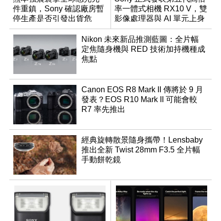
件重鎮，Sony 確認廠房暫
率一體式相機 RX10 V，雙
停生產是否引發出貨危
影像處理器與 AI 單元上身
機？
Nikon 未來新品推測藍圖：全片幅
定焦隨身機與 RED 技術加持機種成
焦點
Canon EOS R8 Mark II 傳將於 9 月
發表？EOS R10 Mark II 可能會較
R7 率先推出
經典旋轉散景隨身攜帶！Lensbaby
推出全新 Twist 28mm F3.5 全片幅
手動餅乾鏡