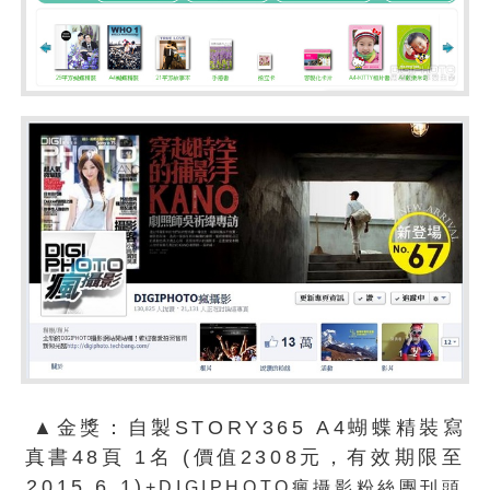
▲金獎：自製STORY365 A4蝴蝶精裝寫
真書48頁 1名 (價值2308元，有效期限至
2015.6.1)
+DIGIPHOTO瘋攝影粉絲團刊頭