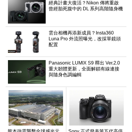
經典計畫大復活？Nikon 傳將重啟
曾經胎死腹中的 DL 系列高階隨身機
雲台相機再添新成員？Insta360
Luna Pro 外流照曝光，改採單鏡頭
配置
Panasonic LUMIX S9 釋出 Ver.2.0
重大韌體更新，全面解鎖有線連接
與隨身色調編輯
熊本強震襲擊全球感光元
Sony 正式發表第五代高倍