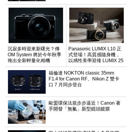
沉寂多時迎來新曙光？傳
Panasonic LUMIX L10 正
OM System 將於今年秋季
式登場！高質感隨身機，
推出全新輕量化相機
以感性美學迎接 LUMIX 25
週年
福倫達 NOKTON classic 35mm
F1.4 for Canon RF、Nikon Z 雙卡
口 7 月同步登台
歐盟環保法規步步逼近！Canon 著
手開發「無氟」新型鏡頭鍍膜