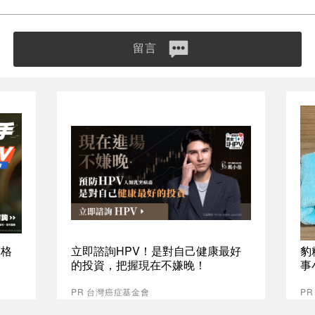
留言
資格
立即諮詢HPV！是對自己健康最好
豹
的投資，把握現在不嫌晚！
事
PR 台灣癌症基金會
P