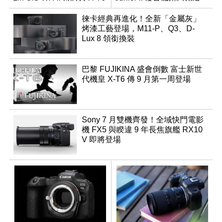
同步亮相
徠卡經典再進化！全新「金屬灰」
烤漆工藝登場，M11-P、Q3、D-
Lux 8 領銜換裝
巴黎 FUJIKINA 盛會倒數 富士新世
代機皇 X-T6 傳 9 月第一周登場
Sony 7 月雙機齊發！全域快門電影
機 FX5 與睽違 9 年長焦旗艦 RX10
V 即將登場