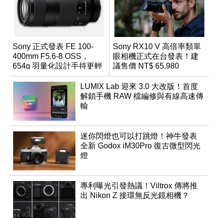
Sony 正式發表 FE 100-
Sony RX10 V 高倍率類單
400mm F5.6-8 OSS，
眼相機正式在台發表！建
654g 羽量化設計手持更輕
議售價 NT$ 65,980
鬆
LUMIX Lab 迎來 3.0 大改版！首度
解鎖手機 RAW 檔編修與有線高速傳
輸
迷你閃燈也可以打跳燈！神牛發表
全新 Godox iM30Pro 復古微型閃光
燈
專利曝光引發熱議！Viltrox 傳將推
出 Nikon Z 接環無反光鏡相機？