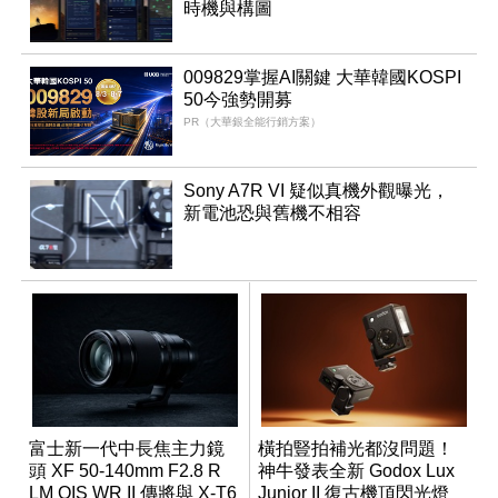
時機與構圖
009829掌握AI關鍵 大華韓國KOSPI
50今強勢開募
PR（大華銀全能行銷方案）
Sony A7R VI 疑似真機外觀曝光，
新電池恐與舊機不相容
富士新一代中長焦主力鏡
橫拍豎拍補光都沒問題！
頭 XF 50-140mm F2.8 R
神牛發表全新 Godox Lux
LM OIS WR II 傳將與 X-T6
Junior II 復古機頂閃光燈