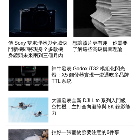
傳 Sony 雙處理器與全域快
想讓照片更有趣，你需要
門新機即將現身？多款機
了解這些高級構圖理論
身鏡頭未來兩到三個月內
有望登場
神牛發表 Godox iT32 模組化閃光
燈：X5 觸發器實現一燈通吃多品牌
TTL 系統
大疆發表全新 DJI Lito 系列入門級
空拍機，主打全向避障與 8K 錄影能
力
拍好一張寵物照要注意的6件事