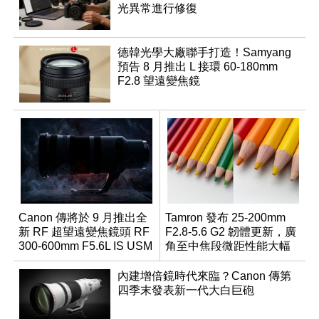
光異常進行修復
德韓光學大廠聯手打造！Samyang
預告 8 月推出 L 接環 60-180mm
F2.8 望遠變焦鏡
Canon 傳將於 9 月推出全
Tamron 發布 25-200mm
新 RF 超望遠變焦鏡頭 RF
F2.8-5.6 G2 韌體更新，廣
300-600mm F5.6L IS USM
角至中焦段微距性能大幅
升級
內建增倍鏡時代來臨？Canon 傳第
四季末發表新一代大白巨砲