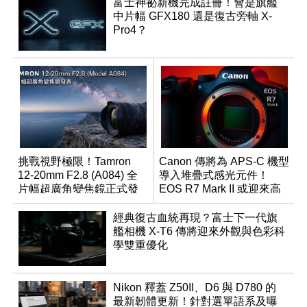
富士神祕新機完成註冊！會是旗艦
中片幅 GFX180 還是復古旁軸 X-
Pro4？
挑戰視野極限！Tamron
Canon 傳將為 APS-C 機型
12-20mm F2.8 (A084) 全
導入堆疊式感光元件！
片幅超廣角變焦鏡正式發
EOS R7 Mark II 或迎來高
表
速讀出升級
經典復古血統再現？富士下一代旗
艦相機 X-T6 傳將迎來外觀與色彩科
學雙重優化
Nikon 釋蓋 Z50II、D6 與 D780 的
最新韌體更新！針對選單語系及曝