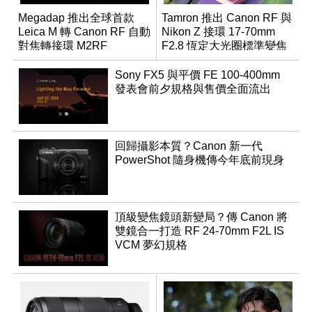
Megadap 推出全球首款
Tamron 推出 Canon RF 與
Leica M 轉 Canon RF 自動
Nikon Z 接環 17-70mm
對焦轉接環 M2RF
F2.8 恆定大光圈標準變焦
鏡
Sony FX5 與平價 FE 100-400mm
發表會前夕規格與售價全面流出
回歸攝影本質？Canon 新一代
PowerShot 隨身機傳今年底前現身
頂級變焦鏡頭新變局？傳 Canon 將
雙鏡合一打造 RF 24-70mm F2L IS
VCM 夢幻規格