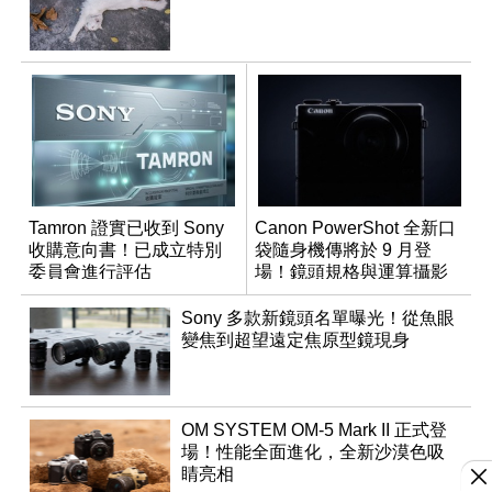
Tamron 證實已收到 Sony
Canon PowerShot 全新口
收購意向書！已成立特別
袋隨身機傳將於 9 月登
委員會進行評估
場！鏡頭規格與運算攝影
升級成為焦點
Sony 多款新鏡頭名單曝光！從魚眼
變焦到超望遠定焦原型鏡現身
OM SYSTEM OM-5 Mark II 正式登
場！性能全面進化，全新沙漠色吸
睛亮相