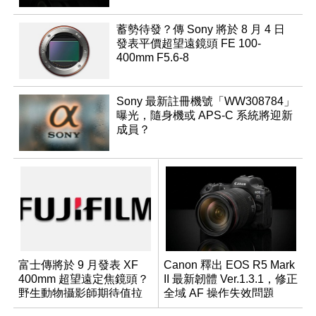
蓄勢待發？傳 Sony 將於 8 月 4 日
發表平價超望遠鏡頭 FE 100-
400mm F5.6-8
Sony 最新註冊機號「WW308784」
曝光，隨身機或 APS-C 系統將迎新
成員？
富士傳將於 9 月發表 XF
Canon 釋出 EOS R5 Mark
400mm 超望遠定焦鏡頭？
II 最新韌體 Ver.1.3.1，修正
野生動物攝影師期待值拉
全域 AF 操作失效問題
滿