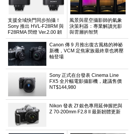
支援全域快門同步拍攝！
風景與星空攝影師的氣象
Sony 推出 HVL-F28RM 與
決策利器：專業解讀光影
F28RMA 閃燈 Ver.2.00 韌
與雲層的智慧
體
App「Atmos」登場
Canon 傳 9 月推出復古風格的神祕
新機，VCM 定焦家族最終章也將壓
軸登場
Sony 正式在台發表 Cinema Line
FX5 全片幅電影攝影機，建議售價
NT$144,980
Nikon 發表 Zf 銀色專用延伸握把與
Z 70-200mm F2.8 II 最新韌體更新