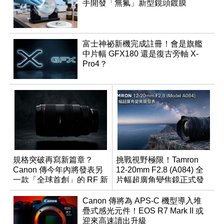
手開發「無氟」新型鏡頭鍍膜
富士神祕新機完成註冊！會是旗艦
中片幅 GFX180 還是復古旁軸 X-
Pro4？
規格突破再寫新篇章？
挑戰視野極限！Tamron
Canon 傳今年內將發表另
12-20mm F2.8 (A084) 全
一款「全球首創」的 RF 新
片幅超廣角變焦鏡正式發
鏡頭
表
Canon 傳將為 APS-C 機型導入堆
疊式感光元件！EOS R7 Mark II 或
迎來高速讀出升級