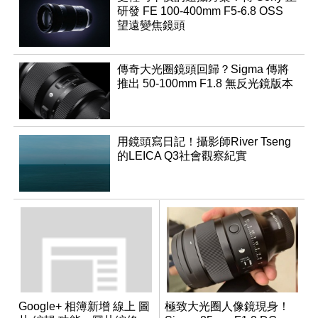
研發 FE 100-400mm F5-6.8 OSS
望遠變焦鏡頭
傳奇大光圈鏡頭回歸？Sigma 傳將
推出 50-100mm F1.8 無反光鏡版本
用鏡頭寫日記！攝影師River Tseng
的LEICA Q3社會觀察紀實
Google+ 相簿新增 線上 圖
極致大光圈人像鏡現身！