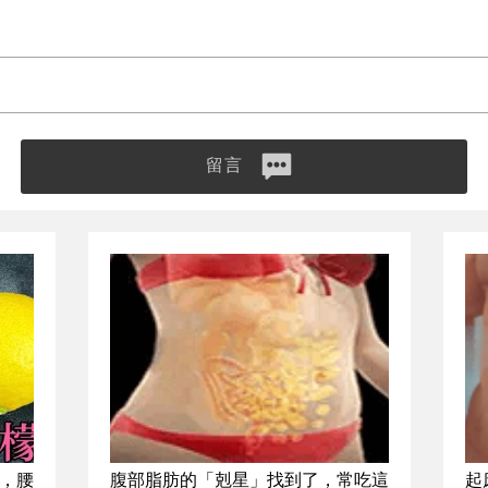
留言
，腰
腹部脂肪的「剋星」找到了，常吃這
起