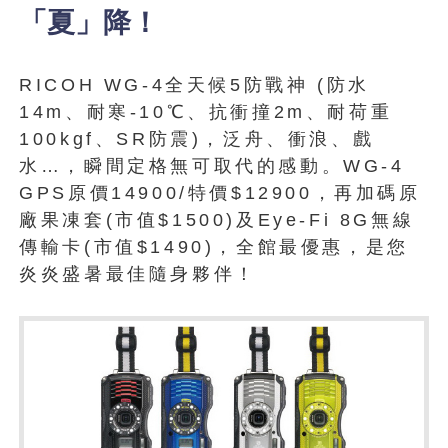
「夏」降！
RICOH WG-4全天候5防戰神 (防水
14m、耐寒-10℃、抗衝撞2m、耐荷重
100kgf、SR防震)，泛舟、衝浪、戲
水…，瞬間定格無可取代的感動。WG-4
GPS原價14900/特價$12900，再加碼原
廠果凍套(市值$1500)及Eye-Fi 8G無線
傳輸卡(市值$1490)，全館最優惠，是您
炎炎盛暑最佳隨身夥伴！