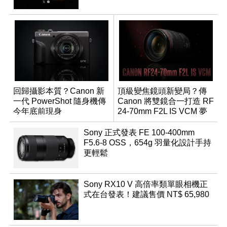
回歸攝影本質？Canon 新
頂級變焦鏡頭新變局？傳
一代 PowerShot 隨身機傳
Canon 將雙鏡合一打造 RF
今年底前現身
24-70mm F2L IS VCM 夢
幻規格
Sony 正式發表 FE 100-400mm
F5.6-8 OSS，654g 羽量化設計手持
更輕鬆
Sony RX10 V 高倍率類單眼相機正
式在台發表！建議售價 NT$ 65,980