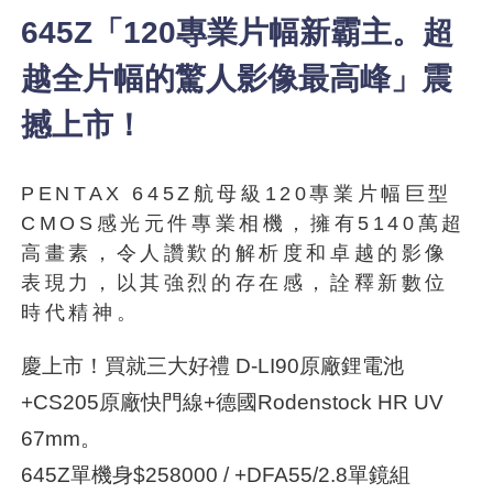
645Z「120專業片幅新霸主。超
越全片幅的驚人影像最高峰」震
撼上市！
PENTAX 645Z航母級120專業片幅巨型
CMOS感光元件專業相機，擁有5140萬超
高畫素，令人讚歎的解析度和卓越的影像
表現力，以其強烈的存在感，詮釋新數位
時代精神。
慶上市！買就三大好禮 D-LI90原廠鋰電池
+CS205原廠快門線+德國Rodenstock HR UV
67mm。
645Z單機身$258000 / +DFA55/2.8單鏡組