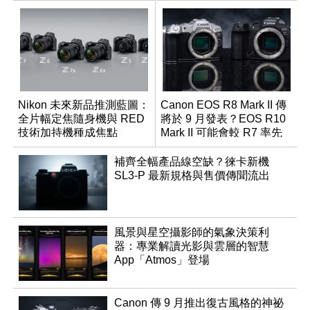
Nikon 未來新品推測藍圖：
Canon EOS R8 Mark II 傳
全片幅定焦隨身機與 RED
將於 9 月發表？EOS R10
技術加持機種成焦點
Mark II 可能會較 R7 率先
推出
補齊全幅產品線空缺？徠卡新機
SL3-P 最新規格與售價傳聞流出
風景與星空攝影師的氣象決策利
器：專業解讀光影與雲層的智慧
App「Atmos」登場
Canon 傳 9 月推出復古風格的神祕