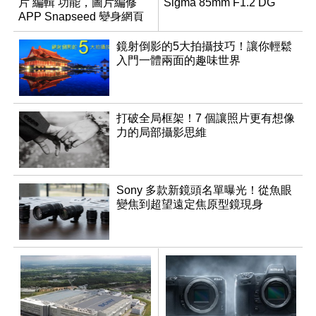
片 編輯 功能，圖片編修
Sigma 85mm F1.2 DG
APP Snapseed 變身網頁
版
鏡射倒影的5大拍攝技巧！讓你輕鬆
入門一體兩面的趣味世界
打破全局框架！7 個讓照片更有想像
力的局部攝影思維
Sony 多款新鏡頭名單曝光！從魚眼
變焦到超望遠定焦原型鏡現身