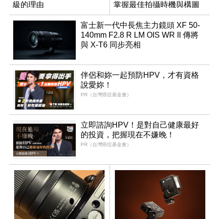
級的理由
掌握最佳拍攝時機與構圖
富士新一代中長焦主力鏡頭 XF 50-
140mm F2.8 R LM OIS WR II 傳將
與 X-T6 同步亮相
伴侶和妳一起預防HPV，才有資格
說愛妳！
PR（台灣癌症基金會）
立即諮詢HPV！是對自己健康最好
的投資，把握現在不嫌晚！
PR（台灣癌症基金會）