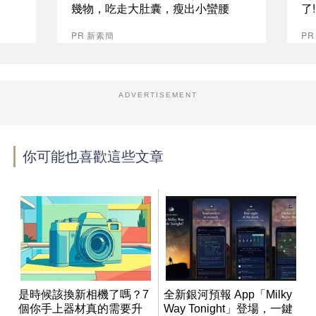
幾物，吃走大肚囊，瘦出小蠻腰
了
PR 新素簡
PR
ADVERTISEMENT
你可能也喜歡這些文章
是時候該換新相機了嗎？7
全新銀河預報 App「Milky
個你手上器材真的需要升
Way Tonight」登場，一鍵