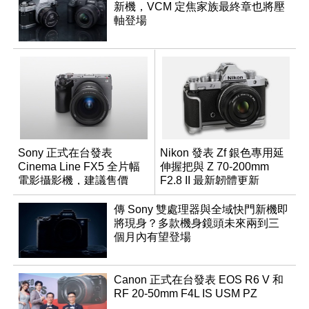
新機，VCM 定焦家族最終章也將壓
軸登場
Sony 正式在台發表
Nikon 發表 Zf 銀色專用延
Cinema Line FX5 全片幅
伸握把與 Z 70-200mm
電影攝影機，建議售價
F2.8 II 最新韌體更新
NT$144,980
傳 Sony 雙處理器與全域快門新機即
將現身？多款機身鏡頭未來兩到三
個月內有望登場
Canon 正式在台發表 EOS R6 V 和
RF 20-50mm F4L IS USM PZ