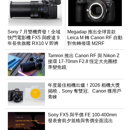
Sony 7 月雙機齊發！全域
Megadap 推出全球首款
快門電影機 FX5 與睽違 9
Leica M 轉 Canon RF 自動
年長焦旗艦 RX10 V 即將
對焦轉接環 M2RF
登場
Tamron 推出 Canon RF 與 Nikon Z
接環 17-70mm F2.8 恆定大光圈標
準變焦鏡
年度最佳相機出爐！2026 相機大獎
揭曉，Sony 奪雙冠、Canon 獲用戶
青睞
Sony FX5 與平價 FE 100-400mm
發表會前夕規格與售價全面流出