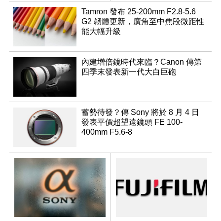
變焦鏡
Tamron 發布 25-200mm F2.8-5.6
G2 韌體更新，廣角至中焦段微距性
能大幅升級
內建增倍鏡時代來臨？Canon 傳第
四季末發表新一代大白巨砲
蓄勢待發？傳 Sony 將於 8 月 4 日
發表平價超望遠鏡頭 FE 100-
400mm F5.6-8