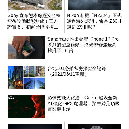
Sony 宣布熊本廠經安全檢
Nikon 新機「N2324」正式
查後設備狀態無虞！官方
通過海外認證，會是 Z30 II
證實 8 月初起分階段復工
還是 Z9 II 呢？
Sandmarc 推出專屬 iPhone 17 Pro
系列的望遠鏡頭，將光學變焦最高
推升至 16 倍
台北101必拍私房攝點全記錄
（2021/06/11更新）
影像效能大躍進！GoPro 發表全新
AI 強化 GP3 處理器，預告跨足頂級
電影機市場