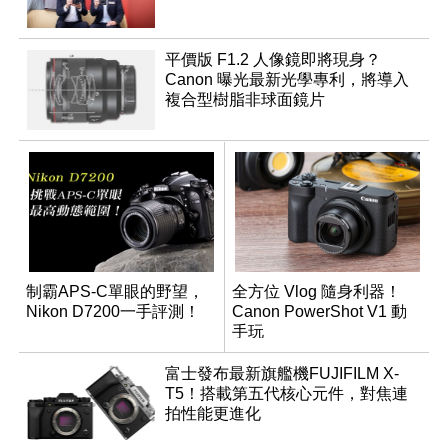
平價版 F1.2 人像鏡即將現身？
Canon 曝光最新光學專利，將導入
複合型樹脂非球面鏡片
制霸APS-C單眼的野望，
全方位 Vlog 隨身利器！
Nikon D7200一手評測！
Canon PowerShot V1 動
手玩
富士發布最新旗艦機FUJIFILM X-
T5！搭載第五代核心元件，對焦連
拍性能更進化