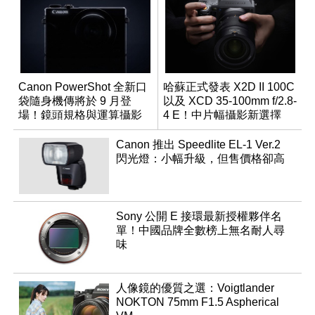
Canon PowerShot 全新口
哈蘇正式發表 X2D II 100C
袋隨身機傳將於 9 月登
以及 XCD 35-100mm f/2.8-
場！鏡頭規格與運算攝影
4 E！中片幅攝影新選擇
升級成為焦點
Canon 推出 Speedlite EL-1 Ver.2
閃光燈：小幅升級，但售價格卻高
Sony 公開 E 接環最新授權夥伴名
單！中國品牌全數榜上無名耐人尋
味
人像鏡的優質之選：Voigtlander
NOKTON 75mm F1.5 Aspherical