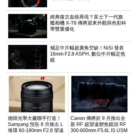
經典復古血統再現？富士下一代旗
艦相機 X-T6 傳將迎來外觀與色彩科
學雙重優化
補足中片幅超廣角空缺！NiSi 發表
16mm F2.8 ASPH. 數位中片幅定焦
鏡
德韓光學大廠聯手打造！
Canon 傳將於 9 月推出全
Samyang 預告 8 月推出 L
新 RF 超望遠變焦鏡頭 RF
接環 60-180mm F2.8 望遠
300-600mm F5.6L IS USM