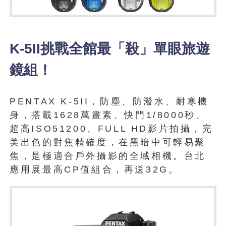
K-5II挑戰全館最「殺」單眼旅遊
鏡組！
PENTAX K-5II，防塵、防潑水、耐寒機
身，搭載1628萬畫素、快門1/8000秒、
超高ISO51200、FULL HD影片拍攝，完
美出色的對焦精確度，在黑暗中可輕易聚
焦，是極適合戶外攝影的全域相機。台北
應用展最高CP值組合，再送32G。