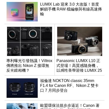
LUMIX Lab 迎來 3.0 大改版！首度
解鎖手機 RAW 檔編修與有線高速傳
輸
專利曝光引發熱議！Viltrox
Panasonic LUMIX L10 正
傳將推出 Nikon Z 接環無
式登場！高質感隨身機，
反光鏡相機？
以感性美學迎接 LUMIX 25
週年
福倫達 NOKTON classic 35mm
F1.4 for Canon RF、Nikon Z 雙卡
口 7 月同步登台
歐盟環保法規步步逼近！Canon 著