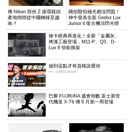
傳 Nikon 部份 Z 接環鏡頭
橫拍豎拍補光都沒問題！
產地悄悄從中國轉移至越
神牛發表全新 Godox Lux
南？
Junior II 復古機頂閃光燈
徠卡經典再進化！全新「金屬灰」
烤漆工藝登場，M11-P、Q3、D-
Lux 8 領銜換裝
做到這點才有資格說愛你
PR（台灣癌症基金會）
巴黎 FUJIKINA 盛會倒數 富士新世
代機皇 X-T6 傳 9 月第一周登場