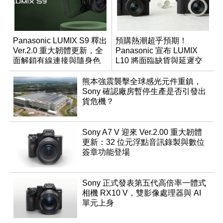
Panasonic LUMIX S9 釋出
預購熱潮超乎預期！
Ver.2.0 重大韌體更新，全
Panasonic 宣布 LUMIX
面解鎖有線連接與隨身色
L10 將面臨缺貨與延遲交
調編輯
貨時間
熊本強震襲擊全球感光元件重鎮，
Sony 確認廠房暫停生產是否引發出
貨危機？
Sony A7 V 迎來 Ver.2.00 重大韌體
更新：32 位元浮點音訊錄製與數位
簽章功能登場
Sony 正式發表第五代高倍率一體式
相機 RX10 V，雙影像處理器與 AI
單元上身