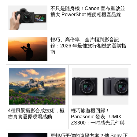
不只是隨身機！Canon 宣布重啟並
擴大 PowerShot 輕便相機產品線
輕巧、高倍率、全片幅到影音記
錄：2026 年最佳旅行相機的選購指
南
4種風景攝影合成技術，極
輕巧旅遊機回歸！
盡真實還原現場感動
Panasonic 發表 LUMIX
ZS300：一吋感光元件與
15 倍光學變焦
更輕巧平價的遠攝方案？傳 Sony 正