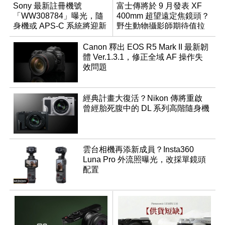
Sony 最新註冊機號
富士傳將於 9 月發表 XF
「WW308784」曝光，隨
400mm 超望遠定焦鏡頭？
身機或 APS-C 系統將迎新
野生動物攝影師期待值拉
成員？
滿
Canon 釋出 EOS R5 Mark II 最新韌
體 Ver.1.3.1，修正全域 AF 操作失
效問題
經典計畫大復活？Nikon 傳將重啟
曾經胎死腹中的 DL 系列高階隨身機
雲台相機再添新成員？Insta360
Luna Pro 外流照曝光，改採單鏡頭
配置