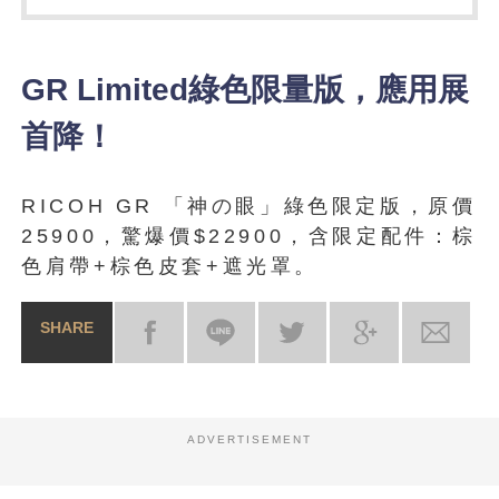
GR Limited綠色限量版，應用展
首降！
RICOH GR 「神の眼」綠色限定版，原價
25900，驚爆價$22900，含限定配件：棕
色肩帶+棕色皮套+遮光罩。
SHARE
ADVERTISEMENT