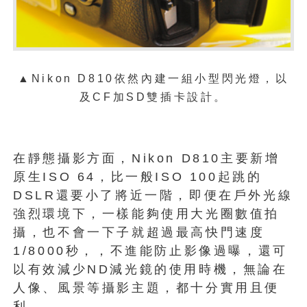
▲
Nikon D810依然內建一組小型閃光燈，以
及CF加SD雙插卡設計。
在靜態攝影方面，Nikon D810主要新增
原生ISO 64，比一般ISO 100起跳的
DSLR還要小了將近一階，即便在戶外光線
強烈環境下，一樣能夠使用大光圈數值拍
攝，也不會一下子就超過最高快門速度
1/8000秒，，不進能防止影像過曝，還可
以有效減少ND減光鏡的使用時機，無論在
人像、風景等攝影主題，都十分實用且便
利。