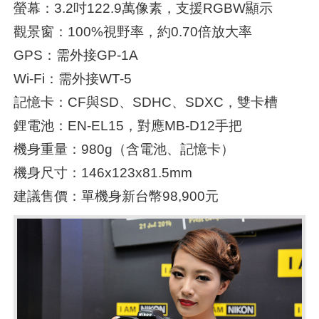
螢幕：3.2吋122.9萬像素，支援RGBW顯示
觀景窗：100%視野率，約0.70倍放大率
GPS：需外接GP-1A
Wi-Fi：需外接WT-5
記憶卡：CF與SD、SDHC、SDXC，雙卡槽
鋰電池：EN-EL15，對應MB-D12手把
機身重量：980g（含電池、記憶卡）
機身尺寸：146x123x81.5mm
建議售價：單機身新台幣98,900元