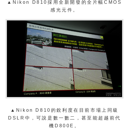
▲
Nikon D810採用全新開發的全片幅CMOS
感光元件。
▲
Nikon D810的銳利度在目前市場上同級
DSLR中，可說是數一數二，甚至能超越前代
機D800E。