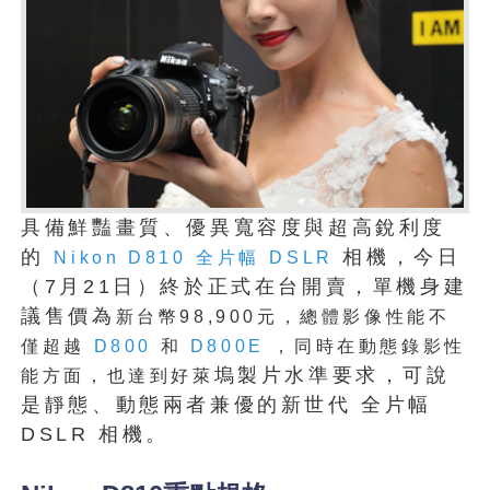
具備鮮豔畫質、優異寬容度與超高銳利度
的
相機，今日
Nikon D810
全片幅
DSLR
（7月21日）終於正式在台開賣，單機身建
議售價為
新台幣98,900元，總體影像性能不
僅超越
D800
和
D800E
，同時在動態錄影性
塢製片水準要求，可說
能方面，也達到好萊
是靜態、動態兩者兼優的新世代 全片幅
DSLR 相機。