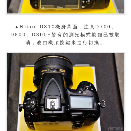
▲
Nikon D810機身背面，注意D700、
D800、D800E皆有的測光模式旋鈕已被取
消，改由機頂按鍵來進行切換。