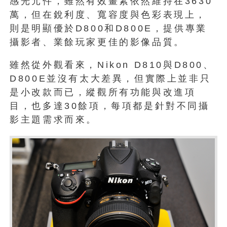
感光元件，雖然有效畫素依然維持在3630
萬，但在銳利度、寬容度與色彩表現上，
則是明顯優於D800和D800E，提供專業
攝影者、業餘玩家更佳的影像品質。
雖然從外觀看來，Nikon D810與D800、
D800E並沒有太大差異，但實際上並非只
是小改款而已，縱觀所有功能與改進項
目，也多達30餘項，每項都是針對不同攝
影主題需求而來。