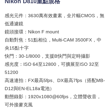
Nikon D810重點規格
感光元件：3630萬有效畫素，全片幅CMOS，無
低通濾鏡
鏡頭接環：Nikon F mount
自動對焦：51點相位，Multi-CAM 3500FX，中
央15點十字
快門：30-1/8000，支援B快門與定時攝影
感光度：ISO 64至12800，可擴展至ISO 32至
51200
高速連拍：FX最高5fps、DX最高7fps（搭配MB-
D12與EN-EL18a電池）
動態錄影：1920x1080@60fps，立體聲收音，
可外接麥克風