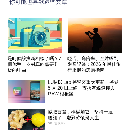
你可能也喜歡這些文章
是時候該換新相機了嗎？7
輕巧、高倍率、全片幅到
個你手上器材真的需要升
影音記錄：2026 年最佳旅
級的理由
行相機的選購指南
LUMIX Lab 將迎來重大更新！將於
5 月 20 日上線，支援有線連接與
RAW 檔後製
減肥首選，檸檬加它，堅持一週，
腰細了，瘦到你懷疑人生
PR（新素簡）