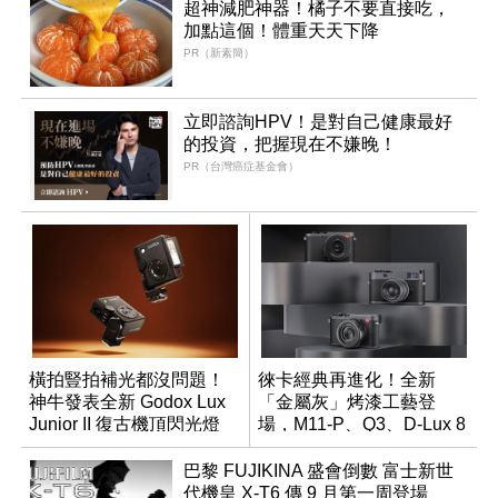
超神減肥神器！橘子不要直接吃，
加點這個！體重天天下降
PR（新素簡）
立即諮詢HPV！是對自己健康最好
的投資，把握現在不嫌晚！
PR（台灣癌症基金會）
橫拍豎拍補光都沒問題！
徠卡經典再進化！全新
神牛發表全新 Godox Lux
「金屬灰」烤漆工藝登
Junior II 復古機頂閃光燈
場，M11-P、Q3、D-Lux 8
領銜換裝
巴黎 FUJIKINA 盛會倒數 富士新世
代機皇 X-T6 傳 9 月第一周登場