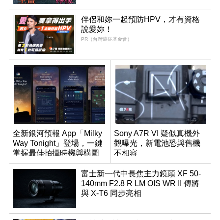
伴侶和妳一起預防HPV，才有資格
說愛妳！
PR（台灣癌症基金會）
全新銀河預報 App「Milky
Sony A7R VI 疑似真機外
Way Tonight」登場，一鍵
觀曝光，新電池恐與舊機
掌握最佳拍攝時機與構圖
不相容
富士新一代中長焦主力鏡頭 XF 50-
140mm F2.8 R LM OIS WR II 傳將
與 X-T6 同步亮相