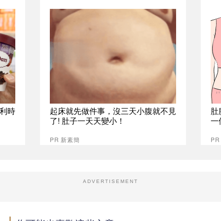
比利時
起床就先做件事，沒三天小腹就不見
肚
了! 肚子一天天變小！
一
PR 新素簡
PR
ADVERTISEMENT