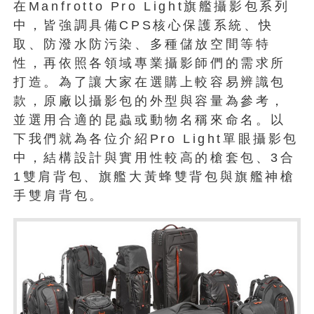
在Manfrotto Pro Light旗艦攝影包系列
中，皆強調具備CPS核心保護系統、快
取、防潑水防污染、多種儲放空間等特
性，再依照各領域專業攝影師們的需求所
打造。為了讓大家在選購上較容易辨識包
款，原廠以攝影包的外型與容量為參考，
並選用合適的昆蟲或動物名稱來命名。以
下我們就為各位介紹Pro Light單眼攝影包
中，結構設計與實用性較高的槍套包、3合
1雙肩背包、旗艦大黃蜂雙背包與旗艦神槍
手雙肩背包。