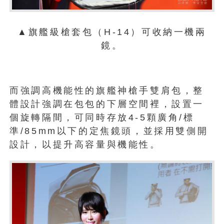
▲旗艦級槍套包（H-14）可收納一機兩
鏡。
而強調高機能性的旗艦神槍手雙肩包，整
體設計強調在包包的下層空間裡，設置一
個旋轉隔間，可同時存放4-5顆廣角/標
準/85mm以下的定焦鏡頭，並採用雙側開
設計，以提升高容量與機能性。