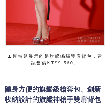
▲模特兒展示的是旗艦蝙蝠雙肩背包，建
議售價NT$9,560。
隨身方便的旗艦級槍套包、創新
收納設計的旗艦神槍手雙肩背包