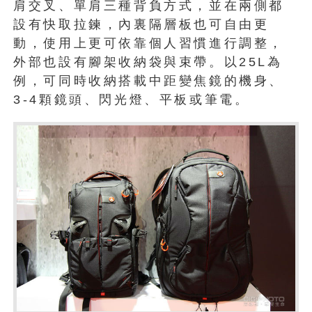
肩交叉、單肩三種背負方式，並在兩側都
設有快取拉鍊，內裏隔層板也可自由更
動，使用上更可依靠個人習慣進行調整，
外部也設有腳架收納袋與束帶。以25L為
例，可同時收納搭載中距變焦鏡的機身、
3-4顆鏡頭、閃光燈、平板或筆電。