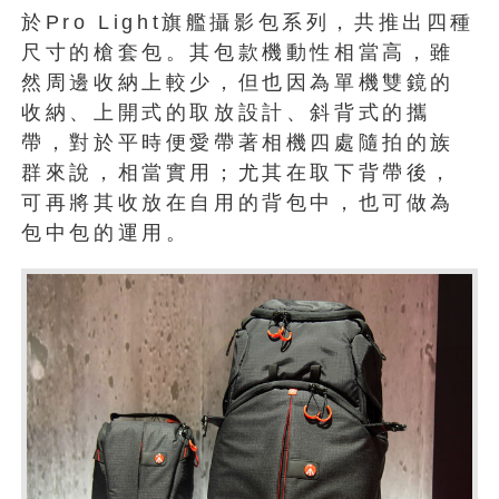
於Pro Light旗艦攝影包系列，共推出四種
尺寸的槍套包。其包款機動性相當高，雖
然周邊收納上較少，但也因為單機雙鏡的
收納、上開式的取放設計、斜背式的攜
帶，對於平時便愛帶著相機四處隨拍的族
群來說，相當實用；尤其在取下背帶後，
可再將其收放在自用的背包中，也可做為
包中包的運用。