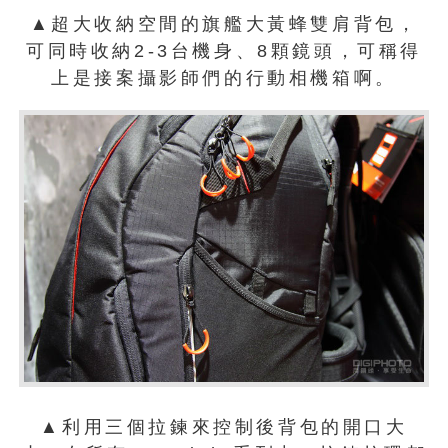
▲超大收納空間的旗艦大黃蜂雙肩背包，
可同時收納2-3台機身、8顆鏡頭，可稱得
上是接案攝影師們的行動相機箱啊。
▲利用三個拉鍊來控制後背包的開口大