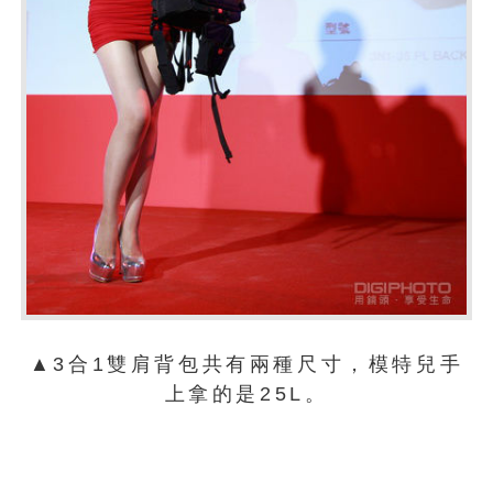
▲3合1雙肩背包共有兩種尺寸，模特兒手
上拿的是25L。