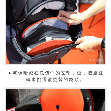
▲就像暗藏在包包中的左輪手槍，透過旋
轉來挑選欲更替的鏡頭。