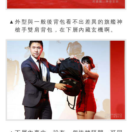
▲外型與一般後背包看不出差異的旗艦神
槍手雙肩背包，在下層內藏玄機啊。