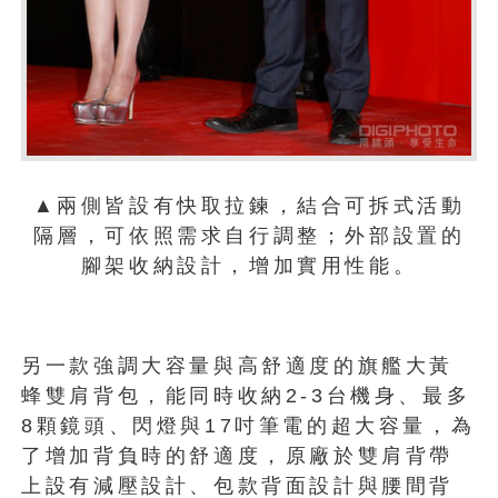
▲兩側皆設有快取拉鍊，結合可拆式活動
隔層，可依照需求自行調整；外部設置的
腳架收納設計，增加實用性能。
另一款強調大容量與高舒適度的旗艦大黃
蜂雙肩背包，能同時收納2-3台機身、最多
8顆鏡頭、閃燈與17吋筆電的超大容量，為
了增加背負時的舒適度，原廠於雙肩背帶
上設有減壓設計、包款背面設計與腰間背