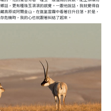
家鄉話，更有種珠玉滾滾的感覺。一跟他說話，我就覺得自
青藏高原或阿爾金山，在氤氳雲霧中看著日升日落。於是，
生存危機時，我的心也就跟著糾結了起來。