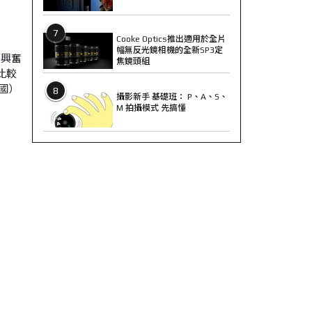
7
Cooke Optics推出適用於全片
幅無反光鏡相機的全新SP3定
而興奮
焦鏡頭組
比較
國）
8
攝影新手 基礎班： P、A、S、
M 拍攝模式 先搞懂