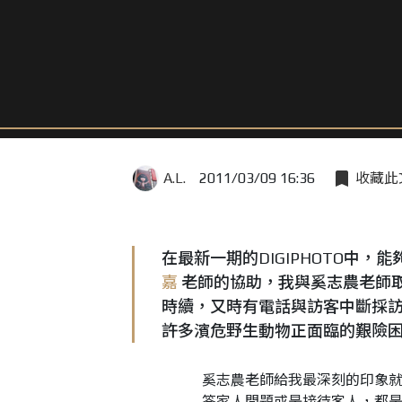
A.L.
2011/03/09 16:36
收藏此
在最新一期的DIGIPHOTO中
嘉
老師的協助，我與奚志農老師取
時續，又時有電話與訪客中斷採訪
許多濱危野生動物正面臨的艱險
奚志農老師給我最深刻的印象
答家人問題或是接待客人，都