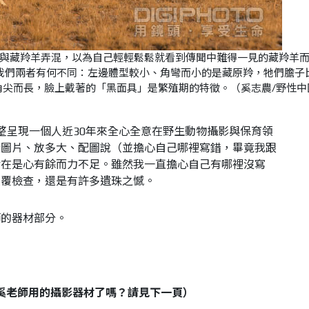
與藏羚羊弄混，以為自己輕輕鬆鬆就看到傳聞中難得一見的藏羚羊
我們兩者有何不同：左邊體型較小、角彎而小的是藏原羚，牠們膽子
角尖而長，臉上戴著的「黑面具」是繁殖期的特徵。（奚志農/野性中
整呈現一個人近30年來全心全意在野生動物攝影與保育領
些圖片、放多大、配圖說（並擔心自己哪裡寫錯，畢竟我跟
實在是心有餘而力不足。雖然我一直擔心自己有哪裡沒寫
反覆檢查，還是有許多遺珠之憾。
師的器材部分。
奚老師用的攝影器材了嗎？請見下一頁）