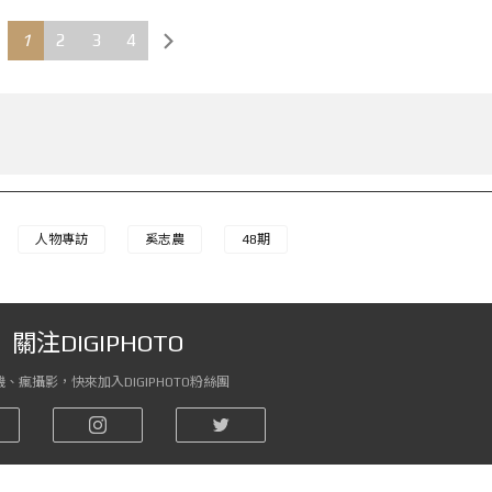
1
2
3
4
人物專訪
奚志農
48期
關注DIGIPHOTO
、瘋攝影，快來加入DIGIPHOTO粉絲團