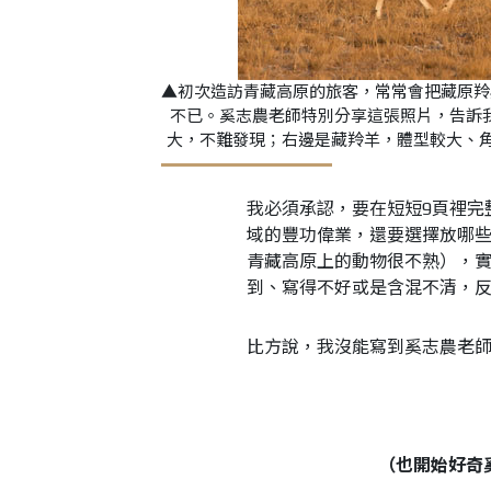
▲初次造訪青藏高原的旅客，常常會把藏原羚
不已。奚志農老師特別分享這張照片，告訴
大，不難發現；右邊是藏羚羊，體型較大、
我必須承認，要在短短9頁裡完
域的豐功偉業，還要選擇放哪
青藏高原上的動物很不熟），
到、寫得不好或是含混不清，
比方說，我沒能寫到奚志農老
（也開始好奇