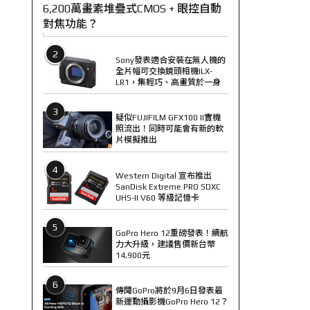
6,200萬畫素堆疊式CMOS + 眼控自動
對焦功能？
2
Sony發表適合安裝在無人機的
全片幅可交換鏡頭相機ILX-
LR1，集輕巧、高畫質於一身
3
疑似FUJIFILM GFX100 II實機
照流出！同時可能會有新的軟
片模擬推出
4
Western Digital 宣布推出
SanDisk Extreme PRO SDXC
UHS-II V60 等級記憶卡
5
GoPro Hero 12重磅發表！續航
力大升級，建議售價新台幣
14,900元
6
傳聞GoPro將於9月6日發表最
新運動攝影機GoPro Hero 12？