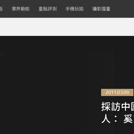
活
業界動態
重點評測
手機玩拍
攝影擂臺
2011.03.09
採訪中
人： 奚