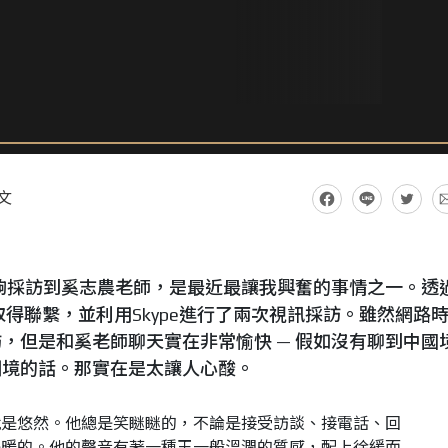
文
，能夠採訪到奚志農老師，是最近最讓我興奮的事情之一。透
得聯繫，並利用Skype進行了兩次視訊採訪。雖然網路
，但是和奚老師聊天實在非常愉快 — 假如沒有聊到中國
困境的話。那實在是太讓人心酸。
就是悠然。他總是笑瞇瞇的，不論是接受訪談、接電話、回
是暖的。他的聲音有著一種玉一般溫潤的質感，配上徐緩而