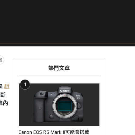
熱門文章
1
過
趙
時斷
境內
Canon EOS R5 Mark II可能會搭載