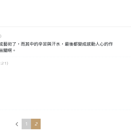
)
成藝術了，而其中的辛苦與汗水，最後都變成感動人心的作
無關啊。
21)
1
2