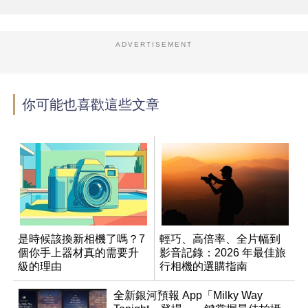
ADVERTISEMENT
你可能也喜歡這些文章
是時候該換新相機了嗎？7
輕巧、高倍率、全片幅到
個你手上器材真的需要升
影音記錄：2026 年最佳旅
級的理由
行相機的選購指南
全新銀河預報 App「Milky Way