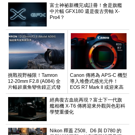
富士神祕新機完成註冊！會是旗艦
中片幅 GFX180 還是復古旁軸 X-
Pro4？
挑戰視野極限！Tamron
Canon 傳將為 APS-C 機型
12-20mm F2.8 (A084) 全
導入堆疊式感光元件！
片幅超廣角變焦鏡正式發
EOS R7 Mark II 或迎來高
表
速讀出升級
經典復古血統再現？富士下一代旗
艦相機 X-T6 傳將迎來外觀與色彩科
學雙重優化
Nikon 釋蓋 Z50II、D6 與 D780 的