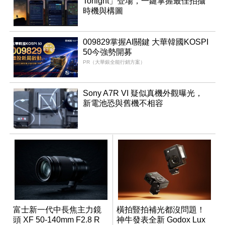
Tonight」登場，一鍵掌握最佳拍攝
時機與構圖
009829掌握AI關鍵 大華韓國KOSPI
50今強勢開募
PR（大華銀全能行銷方案）
Sony A7R VI 疑似真機外觀曝光，
新電池恐與舊機不相容
富士新一代中長焦主力鏡
橫拍豎拍補光都沒問題！
頭 XF 50-140mm F2.8 R
神牛發表全新 Godox Lux