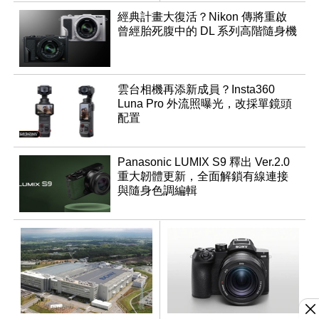
滿
經典計畫大復活？Nikon 傳將重啟
曾經胎死腹中的 DL 系列高階隨身機
雲台相機再添新成員？Insta360
Luna Pro 外流照曝光，改採單鏡頭
配置
Panasonic LUMIX S9 釋出 Ver.2.0
重大韌體更新，全面解鎖有線連接
與隨身色調編輯