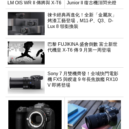
LM OIS WR II 傳將與 X-T6
Junior II 復古機頂閃光燈
同步亮相
徠卡經典再進化！全新「金屬灰」
烤漆工藝登場，M11-P、Q3、D-
Lux 8 領銜換裝
巴黎 FUJIKINA 盛會倒數 富士新世
代機皇 X-T6 傳 9 月第一周登場
Sony 7 月雙機齊發！全域快門電影
機 FX5 與睽違 9 年長焦旗艦 RX10
V 即將登場