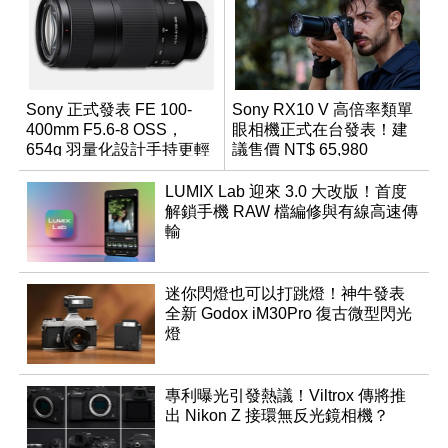
Sony 正式發表 FE 100-
Sony RX10 V 高倍率類單
400mm F5.6-8 OSS，
眼相機正式在台發表！建
654g 羽量化設計手持更輕
議售價 NT$ 65,980
鬆
LUMIX Lab 迎來 3.0 大改版！首度
解鎖手機 RAW 檔編修與有線高速傳
輸
迷你閃燈也可以打跳燈！神牛發表
全新 Godox iM30Pro 復古微型閃光
燈
專利曝光引發熱議！Viltrox 傳將推
出 Nikon Z 接環無反光鏡相機？