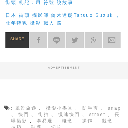
街頭 札記：用 符號 說故事
日本 街頭 攝影師 鈴木達朗Tatsuo Suzuki，
壯年轉戰 攝影 職人 路
SHARE
ADVERTISEMENT
風景旅遊
攝影小學堂
防手震
snap
、
、
、
快門
街拍
慢速快門
street
長
、
、
、
、
、
曝攝影
李易暹
概念
操作
觀念
、
、
、
、
、
技巧
訣竅
切片
、
、