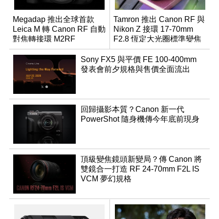
Megadap 推出全球首款
Tamron 推出 Canon RF 與
Leica M 轉 Canon RF 自動
Nikon Z 接環 17-70mm
對焦轉接環 M2RF
F2.8 恆定大光圈標準變焦
鏡
Sony FX5 與平價 FE 100-400mm
發表會前夕規格與售價全面流出
回歸攝影本質？Canon 新一代
PowerShot 隨身機傳今年底前現身
頂級變焦鏡頭新變局？傳 Canon 將
雙鏡合一打造 RF 24-70mm F2L IS
VCM 夢幻規格