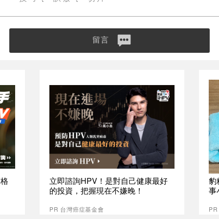
留言
資格
立即諮詢HPV！是對自己健康最好
豹
的投資，把握現在不嫌晚！
事
PR 台灣癌症基金會
P