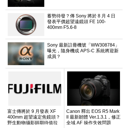
蓄勢待發？傳 Sony 將於 8 月 4 日
發表平價超望遠鏡頭 FE 100-
400mm F5.6-8
Sony 最新註冊機號「WW308784」
曝光，隨身機或 APS-C 系統將迎新
成員？
富士傳將於 9 月發表 XF
Canon 釋出 EOS R5 Mark
400mm 超望遠定焦鏡頭？
II 最新韌體 Ver.1.3.1，修正
野生動物攝影師期待值拉
全域 AF 操作失效問題