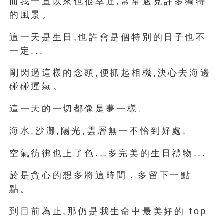
而我一直以來也很幸運,常常遇見許多獨特
的風景。
這一天是生日,也許會是個特別的日子也不
一定...
剛閃過這樣的念頭,便抓起相機,決⼼去海邊
碰碰運氣。
這一天的一切都像是夢一樣,
海水,沙灘,陽光,雲層無一不恰到好處,
空氣彷彿也上了色...多完美的生日禮物...
於是貪心的想多將這時間，多留下一點
點。
到目前為止,那仍是我生命中最美好的 top