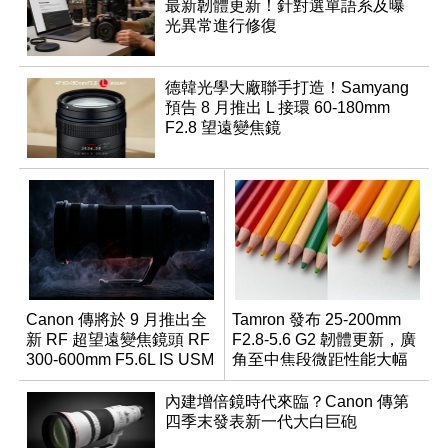
最新韌體更新！針對選單語系及曝
光異常進行修復
德韓光學大廠聯手打造！Samyang
預告 8 月推出 L 接環 60-180mm
F2.8 望遠變焦鏡
Canon 傳將於 9 月推出全
Tamron 發布 25-200mm
新 RF 超望遠變焦鏡頭 RF
F2.8-5.6 G2 韌體更新，廣
300-600mm F5.6L IS USM
角至中焦段微距性能大幅
升級
內建增倍鏡時代來臨？Canon 傳第
四季末發表新一代大白巨砲