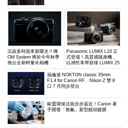
沉寂多時迎來新曙光？傳
Panasonic LUMIX L10 正
OM System 將於今年秋季
式登場！高質感隨身機，
推出全新輕量化相機
以感性美學迎接 LUMIX 25
週年
福倫達 NOKTON classic 35mm
F1.4 for Canon RF、Nikon Z 雙卡
口 7 月同步登台
歐盟環保法規步步逼近！Canon 著
手開發「無氟」新型鏡頭鍍膜