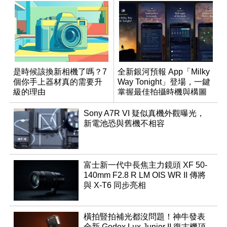
是時候該換新相機了嗎？7
全新銀河預報 App「Milky
個你手上器材真的需要升
Way Tonight」登場，一鍵
級的理由
掌握最佳拍攝時機與構圖
Sony A7R VI 疑似真機外觀曝光，
新電池恐與舊機不相容
富士新一代中長焦主力鏡頭 XF 50-
140mm F2.8 R LM OIS WR II 傳將
與 X-T6 同步亮相
橫拍豎拍補光都沒問題！神牛發表
全新 Godox Lux Junior II 復古機頂