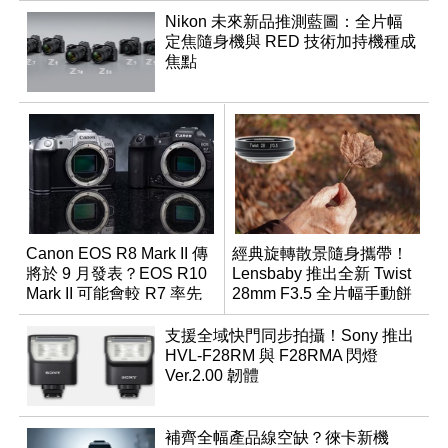
Nikon 未來新品推測藍圖：全片幅
定焦隨身機與 RED 技術加持機種成
焦點
Canon EOS R8 Mark II 傳
經典旋轉散景隨身攜帶！
將於 9 月發表？EOS R10
Lensbaby 推出全新 Twist
Mark II 可能會較 R7 率先
28mm F3.5 全片幅手動餅
推出
乾鏡
支援全域快門同步拍攝！Sony 推出
HVL-F28RM 與 F28RMA 閃燈
Ver.2.00 韌體
補齊全幅產品線空缺？徠卡新機