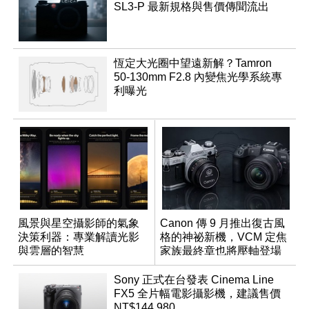
SL3-P 最新規格與售價傳聞流出
恆定大光圈中望遠新解？Tamron
50-130mm F2.8 內變焦光學系統專
利曝光
風景與星空攝影師的氣象
Canon 傳 9 月推出復古風
決策利器：專業解讀光影
格的神祕新機，VCM 定焦
與雲層的智慧
家族最終章也將壓軸登場
App「Atmos」登場
Sony 正式在台發表 Cinema Line
FX5 全片幅電影攝影機，建議售價
NT$144,980