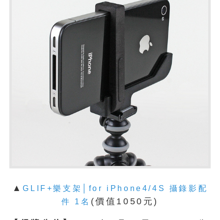
▲
GLIF+樂支架│for iPhone4/4S 攝錄影配
(價值1050元)
件 1名