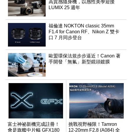
高質感隨身機，以感性美學迎接
LUMIX 25 週年
福倫達 NOKTON classic 35mm
F1.4 for Canon RF、Nikon Z 雙卡
口 7 月同步登台
歐盟環保法規步步逼近！Canon 著
手開發「無氟」新型鏡頭鍍膜
富士神祕新機完成註冊！
挑戰視野極限！Tamron
會是旗艦中片幅 GFX180
12-20mm F2.8 (A084) 全