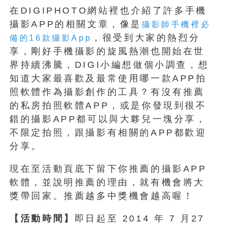
在DIGIPHOTO網站裡也介紹了許多手機
攝影APP的相關文章，像是
攝影師手機裡必
，很受到大家的熱烈分
備的16款攝影App
享，剛好手機攝影的旋風熱潮也開始在世
界持續沸騰，DIGI小編想做個小調查，想
知道大家最喜歡及最常使用哪一款APP拍
照軟體作為攝影創作的工具？有沒有推薦
的私房拍照軟體APP，或是你發現到很不
錯的攝影APP都可以與大夥兒一塊分享，
不限定拍照，跟攝影有相關的APP都歡迎
分享。
現在至活動頁底下留下你推薦的攝影APP
軟體，並說明推薦的理由，就有機會將大
獎帶回家。推薦越多中獎機會越高喔！
【活動時間】
即日起至 2014 年 7 月27