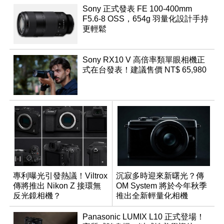
Sony 正式發表 FE 100-400mm
F5.6-8 OSS，654g 羽量化設計手持
更輕鬆
Sony RX10 V 高倍率類單眼相機正
式在台發表！建議售價 NT$ 65,980
專利曝光引發熱議！Viltrox
沉寂多時迎來新曙光？傳
傳將推出 Nikon Z 接環無
OM System 將於今年秋季
反光鏡相機？
推出全新輕量化相機
Panasonic LUMIX L10 正式登場！