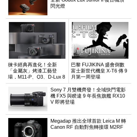
閃光燈
徠卡經典再進化！全新
巴黎 FUJIKINA 盛會倒數
「金屬灰」烤漆工藝登
富士新世代機皇 X-T6 傳 9
場，M11-P、Q3、D-Lux 8
月第一周登場
領銜換裝
Sony 7 月雙機齊發！全域快門電影
機 FX5 與睽違 9 年長焦旗艦 RX10
V 即將登場
Megadap 推出全球首款 Leica M 轉
Canon RF 自動對焦轉接環 M2RF