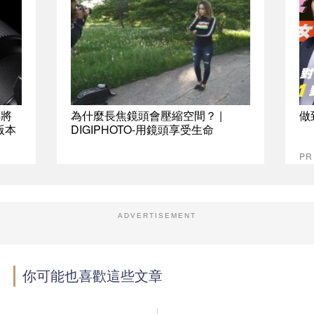
傳將
為什麼長焦鏡頭會壓縮空間？ |
做
鏡版本
DIGIPHOTO-用鏡頭享受生命
P
ADVERTISEMENT
你可能也喜歡這些文章