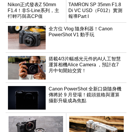
Nikon正式發表Z 50mm
TAMRON SP 35mm F1.8
F1.4！非S-Line系列，主
Di VC USD（F012）實測
打輕巧與高CP值
報導Part Ⅰ
全方位 Vlog 隨身利器！Canon
PowerShot V1 動手玩
搭載4/3片幅感光元件的AI人工智慧
運算相機Alice Camera ，預計在7
月中旬開始交貨！
Canon PowerShot 全新口袋隨身機
傳將於 9 月登場！鏡頭規格與運算
攝影升級成為焦點