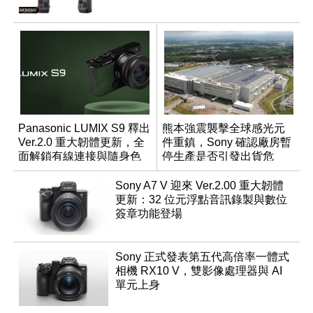
Panasonic LUMIX S9 釋出
熊本強震襲擊全球感光元
Ver.2.0 重大韌體更新，全
件重鎮，Sony 確認廠房暫
面解鎖有線連接與隨身色
停生產是否引發出貨危
調編輯
機？
Sony A7 V 迎來 Ver.2.00 重大韌體
更新：32 位元浮點音訊錄製與數位
簽章功能登場
Sony 正式發表第五代高倍率一體式
相機 RX10 V，雙影像處理器與 AI
單元上身