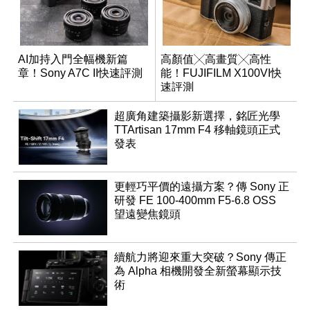
AI加持入門全幅機新篇
高顏值╳高畫質╳高性
章！Sony A7C II快速評測
能！FUJIFILM X100VI快
速評測
超廣角建築攝影新選擇，銘匠光學
TTArtisan 17mm F4 移軸鏡頭正式
發表
更輕巧平價的遠攝方案？傳 Sony 正
研發 FE 100-400mm F5-6.8 OSS
望遠變焦鏡頭
續航力將迎來重大突破？Sony 傳正
為 Alpha 相機開發全新螢幕顯示技
術