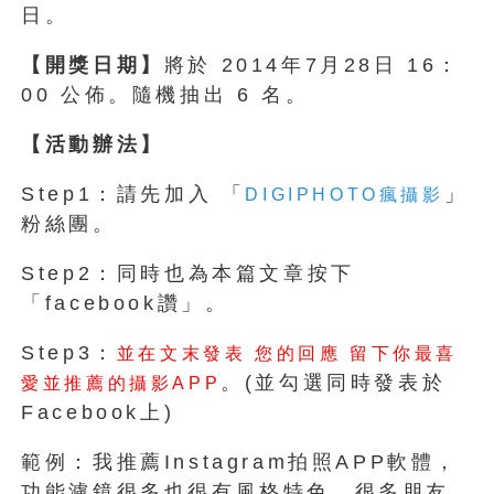
日。
【開獎日期】
將於 2014年7月28日 16：
00 公佈。隨機抽出 6 名。
【活動辦法】
Step1：請先加入 「
」
DIGIPHOTO瘋攝影
粉絲團。
Step2：同時也為本篇文章按下
「facebook讚」。
Step3：
並在文末發表 您的回應 留下你最喜
。(並勾選同時發表於
愛並推薦的攝影APP
Facebook上)
範例：我推薦Instagram拍照APP軟體，
功能濾鏡很多也很有風格特色，很多朋友