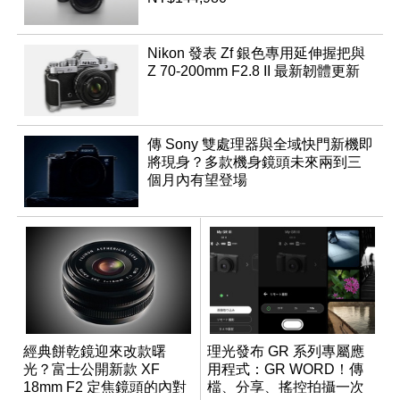
Nikon 發表 Zf 銀色專用延伸握把與
Z 70-200mm F2.8 II 最新韌體更新
傳 Sony 雙處理器與全域快門新機即
將現身？多款機身鏡頭未來兩到三
個月內有望登場
經典餅乾鏡迎來改款曙
理光發布 GR 系列專屬應
光？富士公開新款 XF
用程式：GR WORD！傳
18mm F2 定焦鏡頭的內對
檔、分享、搖控拍攝一次