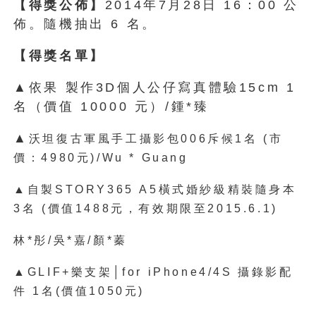
【得獎公佈】
2014年7月28日 16：00 公
佈。隨機抽出 6 名。
【得獎名單】
▲依果 製作3D個人公仔寫真體驗15cm 1
名（價值 10000 元）/鍾*臻
▲
沃坦復古軍風手工攝影包006斥候1名 (市
價：4980元)/Wu * Guang
▲
自製STORY365 A5橫式婚紗級精裝隨身本
3名 (價值1488元，有效期限至2015.6.1)
林*彤/吳*嘉/顏*蓁
▲
GLIF+樂支架│for iPhone4/4S 攝錄影配
件 1名
(價值1050元)