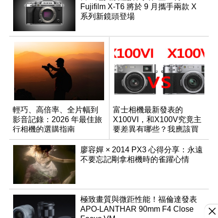
Fujifilm X-T6 將於 9 月攜手兩款 X
系列新鏡頭登場
輕巧、高倍率、全片幅到
富士相機最新發表的
影音記錄：2026 年最佳旅
X100VI，和X100V究竟主
行相機的選購指南
要差異有哪些？我應該買
哪一台？
廖容嬋 × 2014 PX3 心得分享：永遠
不要忘記剛拿相機時的雀躍心情
極致畫質與微距性能！福倫達發表
APO-LANTHAR 90mm F4 Close