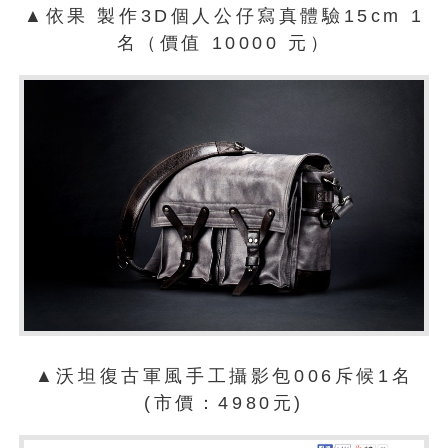
▲
依果 製作3D個人公仔寫真體驗15cm 1
名（價值 10000 元）
▲
沃坦復古軍風手工攝影包006斥候1名
(市價：4980元)