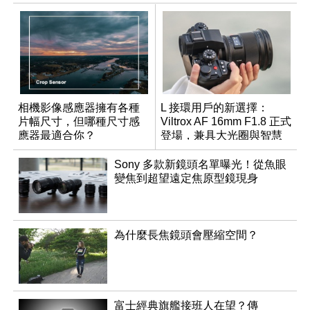
相機影像感應器擁有各種
L 接環用戶的新選擇：
片幅尺寸，但哪種尺寸感
Viltrox AF 16mm F1.8 正式
應器最適合你？
登場，兼具大光圈與智慧
數位介面
Sony 多款新鏡頭名單曝光！從魚眼
變焦到超望遠定焦原型鏡現身
為什麼長焦鏡頭會壓縮空間？
富士經典旗艦接班人在望？傳