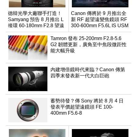
德韓光學大廠聯手打造！
Canon 傳將於 9 月推出全
Samyang 預告 8 月推出 L
新 RF 超望遠變焦鏡頭 RF
接環 60-180mm F2.8 望遠
300-600mm F5.6L IS USM
變焦鏡
Tamron 發布 25-200mm F2.8-5.6
G2 韌體更新，廣角至中焦段微距性
能大幅升級
內建增倍鏡時代來臨？Canon 傳第
四季末發表新一代大白巨砲
蓄勢待發？傳 Sony 將於 8 月 4 日
發表平價超望遠鏡頭 FE 100-
400mm F5.6-8