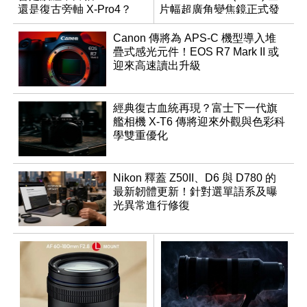
還是復古旁軸 X-Pro4？
片幅超廣角變焦鏡正式發
表
Canon 傳將為 APS-C 機型導入堆
疊式感光元件！EOS R7 Mark II 或
迎來高速讀出升級
經典復古血統再現？富士下一代旗
艦相機 X-T6 傳將迎來外觀與色彩科
學雙重優化
Nikon 釋蓋 Z50II、D6 與 D780 的
最新韌體更新！針對選單語系及曝
光異常進行修復