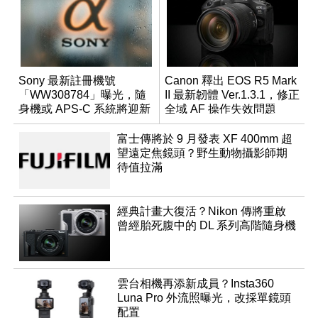
Sony 最新註冊機號
Canon 釋出 EOS R5 Mark
「WW308784」曝光，隨
II 最新韌體 Ver.1.3.1，修正
身機或 APS-C 系統將迎新
全域 AF 操作失效問題
成員？
富士傳將於 9 月發表 XF 400mm 超
望遠定焦鏡頭？野生動物攝影師期
待值拉滿
經典計畫大復活？Nikon 傳將重啟
曾經胎死腹中的 DL 系列高階隨身機
雲台相機再添新成員？Insta360
Luna Pro 外流照曝光，改採單鏡頭
配置