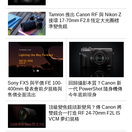
Tamron 推出 Canon RF 與 Nikon Z
接環 17-70mm F2.8 恆定大光圈標
準變焦鏡
Sony FX5 與平價 FE 100-
回歸攝影本質？Canon 新
400mm 發表會前夕規格與
一代 PowerShot 隨身機傳
售價全面流出
今年底前現身
頂級變焦鏡頭新變局？傳 Canon 將
雙鏡合一打造 RF 24-70mm F2L IS
VCM 夢幻規格