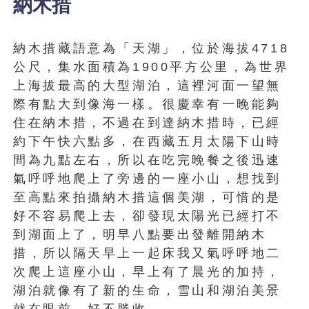
納木措
納木措藏語意為「天湖」，位於海拔4718
公尺，集水面積為1900平方公里，為世界
上海拔最高的大型湖泊，這裡河面一望無
際有點大到像海一樣。很慶幸有一晚能夠
住在納木措，不過在到達納木措時，已經
約下午快六點多，在西藏五月太陽下山時
間為九點左右，所以在吃完晚餐之後迅速
氣呼呼地爬上了旁邊的一座小山，想找到
至高點來拍攝納木措這個美湖，可惜的是
好不容易爬上去，卻發現太陽光已經打不
到湖面上了，明早八點要出發離開納木
措，所以隔天早上一起床我又氣呼呼地二
次爬上這座小山，早上有了晨光的加持，
湖泊就像有了新的生命，雪山和湖泊美景