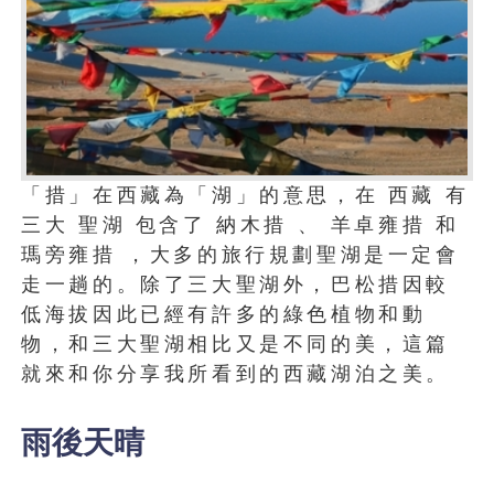
「措」在西藏為「湖」的意思，在 西藏 有
三大 聖湖 包含了 納木措 、 羊卓雍措 和
瑪旁雍措 ，大多的旅行規劃聖湖是一定會
走一趟的。除了三大聖湖外，巴松措因較
低海拔因此已經有許多的綠色植物和動
物，和三大聖湖相比又是不同的美，這篇
就來和你分享我所看到的西藏湖泊之美。
雨後天晴