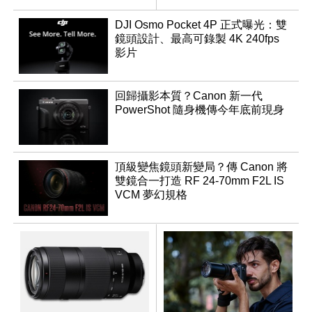
DJI Osmo Pocket 4P 正式曝光：雙
鏡頭設計、最高可錄製 4K 240fps
影片
回歸攝影本質？Canon 新一代
PowerShot 隨身機傳今年底前現身
頂級變焦鏡頭新變局？傳 Canon 將
雙鏡合一打造 RF 24-70mm F2L IS
VCM 夢幻規格