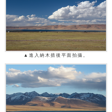
▲進入納木措後平面拍攝。