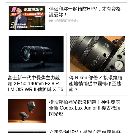
伴侶和妳一起預防HPV，才有資格
說愛妳！
PR（台灣癌症基金會）
富士新一代中長焦主力鏡
傳 Nikon 部份 Z 接環鏡頭
頭 XF 50-140mm F2.8 R
產地悄悄從中國轉移至越
LM OIS WR II 傳將與 X-T6
南？
同步亮相
橫拍豎拍補光都沒問題！神牛發表
全新 Godox Lux Junior II 復古機頂
閃光燈
立即諮詢HPV！是對自己健康最好