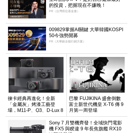
的投資，把握現在不嫌晚！
PR（台灣癌症基金會）
009829掌握AI關鍵 大華韓國KOSPI
50今強勢開募
PR（大華銀全能行銷方案）
徠卡經典再進化！全新
巴黎 FUJIKINA 盛會倒數
「金屬灰」烤漆工藝登
富士新世代機皇 X-T6 傳 9
場，M11-P、Q3、D-Lux 8
月第一周登場
領銜換裝
Sony 7 月雙機齊發！全域快門電影
機 FX5 與睽違 9 年長焦旗艦 RX10