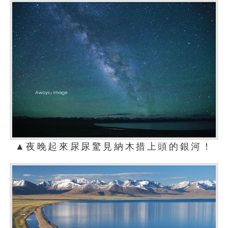
▲夜晚起來尿尿驚見納木措上頭的銀河！