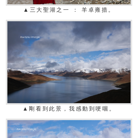
▲三大聖湖之一 ： 羊卓雍措。
▲剛看到此景，我感動到哽咽。