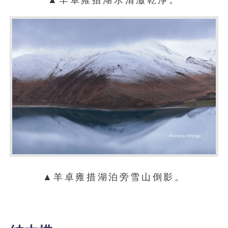
▲羊卓雍措湖水清澈乾淨。
▲羊卓雍措湖泊旁雪山倒影。