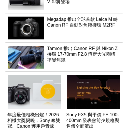
V 即將登場
Megadap 推出全球首款 Leica M 轉
Canon RF 自動對焦轉接環 M2RF
Tamron 推出 Canon RF 與 Nikon Z
接環 17-70mm F2.8 恆定大光圈標
準變焦鏡
年度最佳相機出爐！2026
Sony FX5 與平價 FE 100-
相機大獎揭曉，Sony 奪雙
400mm 發表會前夕規格與
冠、Canon 獲用戶青睞
售價全面流出