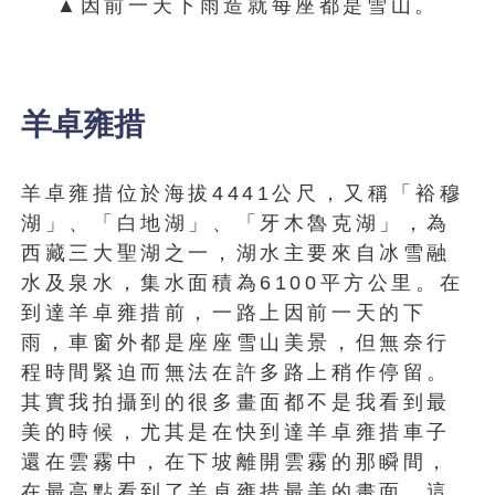
▲因前一天下雨造就每座都是雪山。
羊卓雍措
羊卓雍措位於海拔4441公尺，又稱「裕穆
湖」、「白地湖」、「牙木魯克湖」，為
西藏三大聖湖之一，湖水主要來自冰雪融
水及泉水，集水面積為6100平方公里。在
到達羊卓雍措前，一路上因前一天的下
雨，車窗外都是座座雪山美景，但無奈行
程時間緊迫而無法在許多路上稍作停留。
其實我拍攝到的很多畫面都不是我看到最
美的時候，尤其是在快到達羊卓雍措車子
還在雲霧中，在下坡離開雲霧的那瞬間，
在最高點看到了羊卓雍措最美的畫面，這