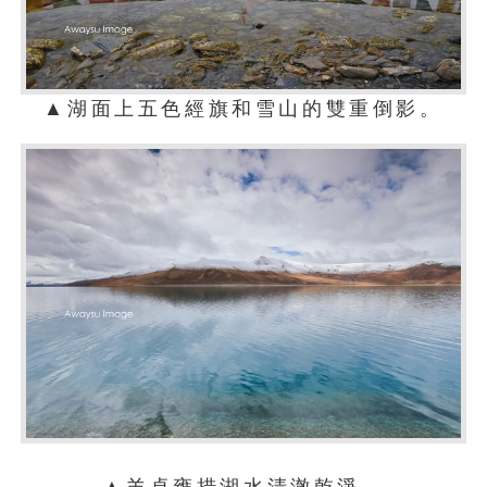
▲湖面上五色經旗和雪山的雙重倒影。