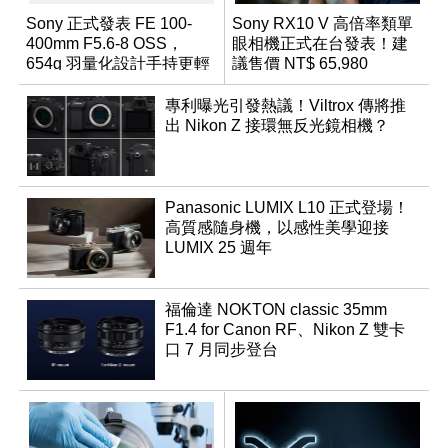
Sony 正式發表 FE 100-
Sony RX10 V 高倍率類單
400mm F5.6-8 OSS，
眼相機正式在台發表！建
654g 羽量化設計手持更輕
議售價 NT$ 65,980
鬆
專利曝光引發熱議！Viltrox 傳將推
出 Nikon Z 接環無反光鏡相機？
Panasonic LUMIX L10 正式登場！
高質感隨身機，以感性美學迎接
LUMIX 25 週年
福倫達 NOKTON classic 35mm
F1.4 for Canon RF、Nikon Z 雙卡
口 7 月同步登台