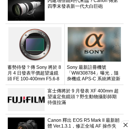
內建增倍鏡時代來臨？Canon 傳第
四季末發表新一代大白巨砲
蓄勢待發？傳 Sony 將於 8
Sony 最新註冊機號
月 4 日發表平價超望遠鏡
「WW308784」曝光，隨
頭 FE 100-400mm F5.6-8
身機或 APS-C 系統將迎新
成員？
富士傳將於 9 月發表 XF 400mm 超
望遠定焦鏡頭？野生動物攝影師期
待值拉滿
Canon 釋出 EOS R5 Mark II 最新韌
體 Ver.1.3.1，修正全域 AF 操作失