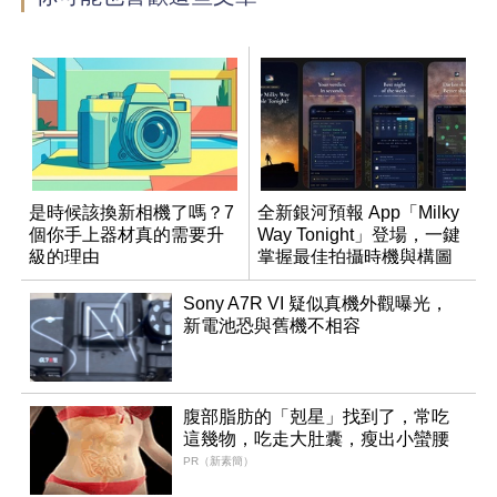
是時候該換新相機了嗎？7
全新銀河預報 App「Milky
個你手上器材真的需要升
Way Tonight」登場，一鍵
級的理由
掌握最佳拍攝時機與構圖
Sony A7R VI 疑似真機外觀曝光，
新電池恐與舊機不相容
腹部脂肪的「剋星」找到了，常吃
這幾物，吃走大肚囊，瘦出小蠻腰
PR（新素簡）