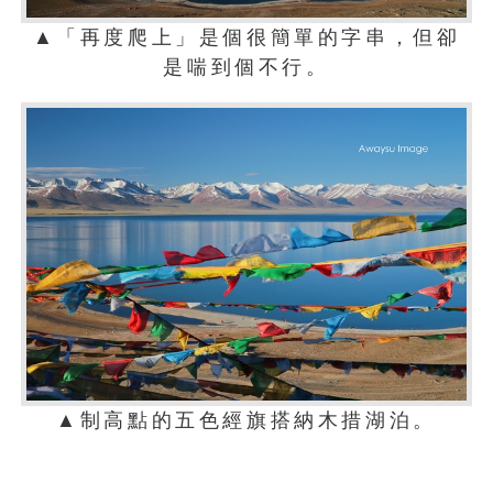
▲「再度爬上」是個很簡單的字串，但卻
是喘到個不行。
▲制高點的五色經旗搭納木措湖泊。