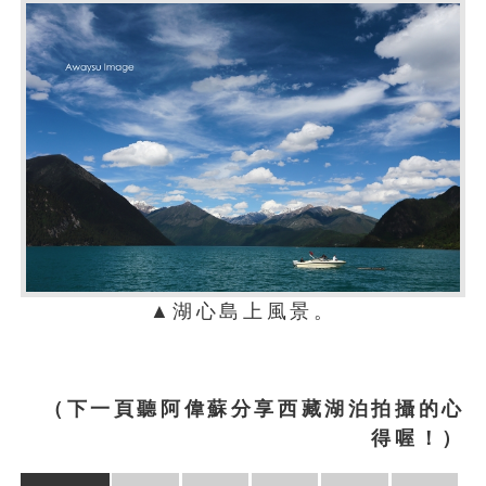
▲湖心島上風景。
（下一頁聽阿偉蘇分享西藏湖泊拍攝的心
得喔！）