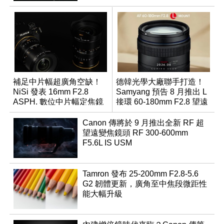
補足中片幅超廣角空缺！
德韓光學大廠聯手打造！
NiSi 發表 16mm F2.8
Samyang 預告 8 月推出 L
ASPH. 數位中片幅定焦鏡
接環 60-180mm F2.8 望遠
變焦鏡
Canon 傳將於 9 月推出全新 RF 超
望遠變焦鏡頭 RF 300-600mm
F5.6L IS USM
Tamron 發布 25-200mm F2.8-5.6
G2 韌體更新，廣角至中焦段微距性
能大幅升級