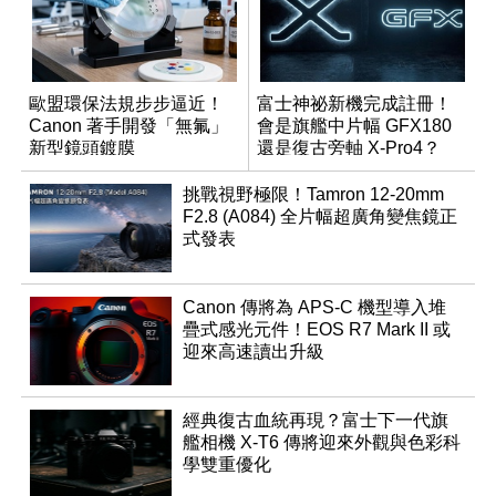
歐盟環保法規步步逼近！
富士神祕新機完成註冊！
Canon 著手開發「無氟」
會是旗艦中片幅 GFX180
新型鏡頭鍍膜
還是復古旁軸 X-Pro4？
挑戰視野極限！Tamron 12-20mm
F2.8 (A084) 全片幅超廣角變焦鏡正
式發表
Canon 傳將為 APS-C 機型導入堆
疊式感光元件！EOS R7 Mark II 或
迎來高速讀出升級
經典復古血統再現？富士下一代旗
艦相機 X-T6 傳將迎來外觀與色彩科
學雙重優化