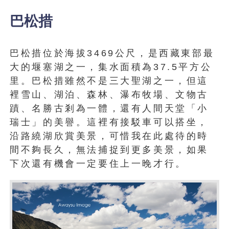
巴松措
巴松措位於海拔3469公尺，是西藏東部最
大的堰塞湖之一，集水面積為37.5平方公
里。巴松措雖然不是三大聖湖之一，但這
裡雪山、湖泊、森林、瀑布牧場、文物古
蹟、名勝古剎為一體，還有人間天堂「小
瑞士」的美譽。這裡有接駁車可以搭坐，
沿路繞湖欣賞美景，可惜我在此處待的時
間不夠長久，無法捕捉到更多美景，如果
下次還有機會一定要住上一晚才行。