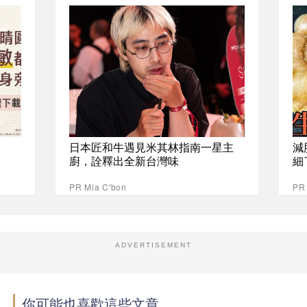
日本匠和牛遇見米其林指南一星主
減
廚，詮釋出全新台灣味
細
PR Mia C'bon
PR
ADVERTISEMENT
你可能也喜歡這些文章