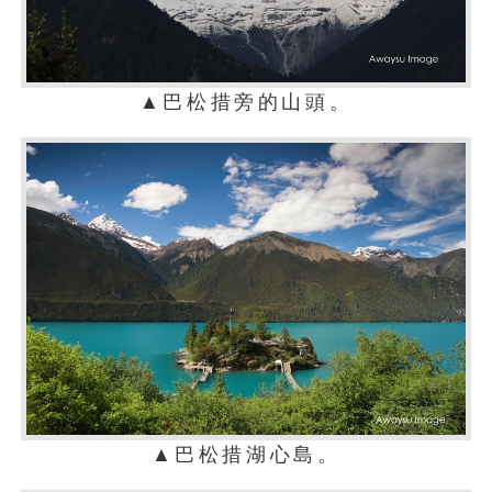
▲巴松措旁的山頭。
▲巴松措湖心島。