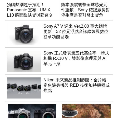
預購熱潮超乎預期！
熊本強震襲擊全球感光元
Panasonic 宣布 LUMIX
件重鎮，Sony 確認廠房暫
L10 將面臨缺貨與延遲交
停生產是否引發出貨危
貨時間
機？
Sony A7 V 迎來 Ver.2.00 重大韌體
更新：32 位元浮點音訊錄製與數位
簽章功能登場
Sony 正式發表第五代高倍率一體式
相機 RX10 V，雙影像處理器與 AI
單元上身
Nikon 未來新品推測藍圖：全片幅
定焦隨身機與 RED 技術加持機種成
焦點