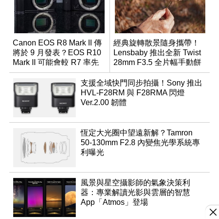
Canon EOS R8 Mark II 傳
經典旋轉散景隨身攜帶！
將於 9 月發表？EOS R10
Lensbaby 推出全新 Twist
Mark II 可能會較 R7 率先
28mm F3.5 全片幅手動餅
推出
乾鏡
支援全域快門同步拍攝！Sony 推出
HVL-F28RM 與 F28RMA 閃燈
Ver.2.00 韌體
恆定大光圈中望遠新解？Tamron
50-130mm F2.8 內變焦光學系統專
利曝光
風景與星空攝影師的氣象決策利
器：專業解讀光影與雲層的智慧
App「Atmos」登場