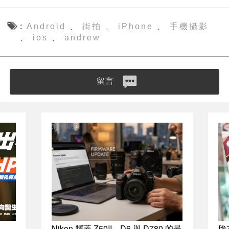
Android
街拍
iPhone
手機攝影
、
、
、
ios
andrew
、
、
留言
業界動態
Nikon 釋蓋 Z50II、D6 與 D780 的最
脆