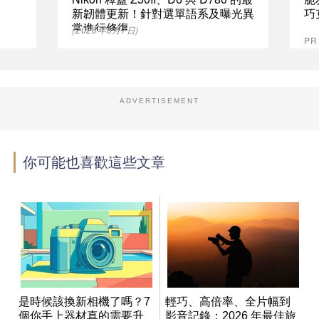
新韌體更新！針對選單語系及曝光異
巧
常進行修復
(2026年8月7日)
P
ADVERTISEMENT
你可能也喜歡這些文章
是時候該換新相機了嗎？7
輕巧、高倍率、全片幅到
個你手上器材真的需要升
影音記錄：2026 年最佳旅