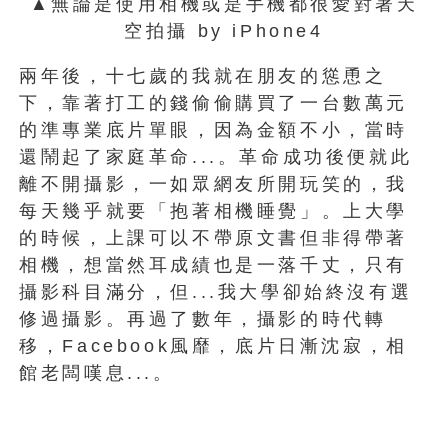
▲無論是使用相機或是手機都很愛對著天
空拍攝 by iPhone4
兩年後，十七歲的我就在朋友的慫恿之
下，靠著打工的錢偷偷購買了一台數萬元
的準專業底片單眼，因為金額不小，當時
還鬧起了家庭革命...。革命成功後便就此
離不開攝影，一如眾網友所開玩笑的，我
每天幾乎就要「抱著相機睡覺」。上大學
的時候，上課可以不帶原文書但非得帶著
相機，想當然耳成績也是一落千丈，只有
攝影科目滿分，但...我大學卻始終沒有選
修過攝影。再過了數年，攝影的時代轉
移，Facebook風靡，底片日漸沈寂，相
館老闆嘆息...。