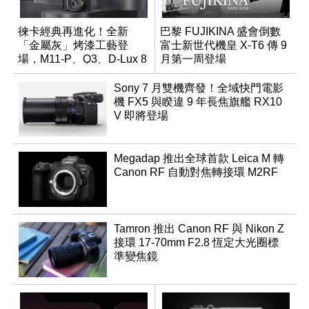
徠卡經典再進化！全新
巴黎 FUJIKINA 盛會倒數
「金屬灰」烤漆工藝登
富士新世代機皇 X-T6 傳 9
場，M11-P、Q3、D-Lux 8
月第一周登場
領銜換裝
Sony 7 月雙機齊發！全域快門電影
機 FX5 與睽違 9 年長焦旗艦 RX10
V 即將登場
Megadap 推出全球首款 Leica M 轉
Canon RF 自動對焦轉接環 M2RF
Tamron 推出 Canon RF 與 Nikon Z
接環 17-70mm F2.8 恆定大光圈標
準變焦鏡