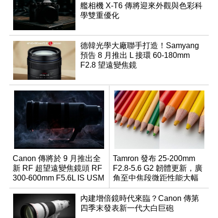
艦相機 X-T6 傳將迎來外觀與色彩科
學雙重優化
德韓光學大廠聯手打造！Samyang
預告 8 月推出 L 接環 60-180mm
F2.8 望遠變焦鏡
Canon 傳將於 9 月推出全
Tamron 發布 25-200mm
新 RF 超望遠變焦鏡頭 RF
F2.8-5.6 G2 韌體更新，廣
300-600mm F5.6L IS USM
角至中焦段微距性能大幅
升級
內建增倍鏡時代來臨？Canon 傳第
四季末發表新一代大白巨砲