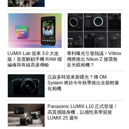
LUMIX Lab 迎來 3.0 大改
專利曝光引發熱議！Viltrox
版！首度解鎖手機 RAW 檔
傳將推出 Nikon Z 接環無
編修與有線高速傳輸
反光鏡相機？
沉寂多時迎來新曙光？傳 OM
System 將於今年秋季推出全新輕量
化相機
Panasonic LUMIX L10 正式登場！
高質感隨身機，以感性美學迎接
LUMIX 25 週年