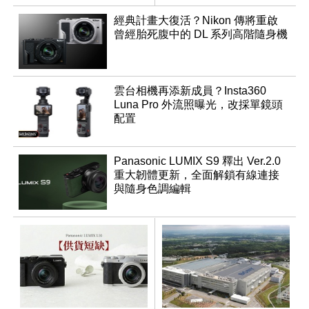
滿
經典計畫大復活？Nikon 傳將重啟
曾經胎死腹中的 DL 系列高階隨身機
雲台相機再添新成員？Insta360
Luna Pro 外流照曝光，改採單鏡頭
配置
Panasonic LUMIX S9 釋出 Ver.2.0
重大韌體更新，全面解鎖有線連接
與隨身色調編輯