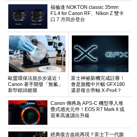
福倫達 NOKTON classic 35mm
F1.4 for Canon RF、Nikon Z 雙卡
口 7 月同步登台
歐盟環保法規步步逼近！
富士神祕新機完成註冊！
Canon 著手開發「無氟」
會是旗艦中片幅 GFX180
新型鏡頭鍍膜
還是復古旁軸 X-Pro4？
Canon 傳將為 APS-C 機型導入堆
疊式感光元件！EOS R7 Mark II 或
迎來高速讀出升級
經典復古血統再現？富士下一代旗