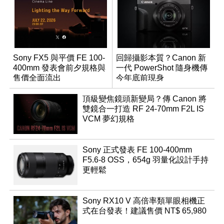
Sony FX5 與平價 FE 100-
回歸攝影本質？Canon 新
400mm 發表會前夕規格與
一代 PowerShot 隨身機傳
售價全面流出
今年底前現身
頂級變焦鏡頭新變局？傳 Canon 將
雙鏡合一打造 RF 24-70mm F2L IS
VCM 夢幻規格
Sony 正式發表 FE 100-400mm
F5.6-8 OSS，654g 羽量化設計手持
更輕鬆
Sony RX10 V 高倍率類單眼相機正
式在台發表！建議售價 NT$ 65,980