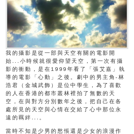
我的攝影是從一部與天空有關的電影開
始...小時候就很愛仰望天空，第一次有攝
影的衝動，是在1999年看了「張艾嘉」執
導的電影「心動」之後。劇中的男主角-林
浩君（金城武飾）是位中學生，為了喜歡
的人在香港的都市叢林裡拍了無數的天
空，在與對方分別數年之後，把自己在各
處所見的天空與心情在交給了心中那位永
遠的羈絆...。
當時不知是少男的愁悵還是少女的浪漫作