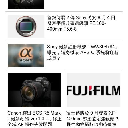
蓄勢待發？傳 Sony 將於 8 月 4 日
發表平價超望遠鏡頭 FE 100-
400mm F5.6-8
Sony 最新註冊機號「WW308784」
曝光，隨身機或 APS-C 系統將迎新
成員？
Canon 釋出 EOS R5 Mark
富士傳將於 9 月發表 XF
II 最新韌體 Ver.1.3.1，修正
400mm 超望遠定焦鏡頭？
全域 AF 操作失效問題
野生動物攝影師期待值拉