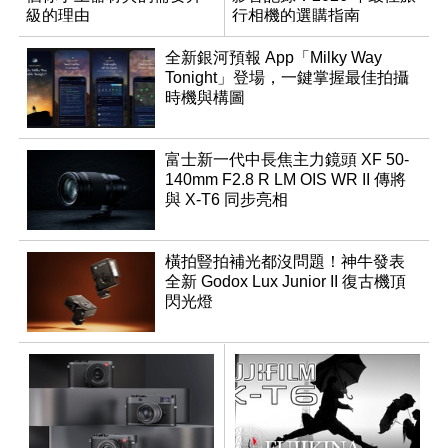
級的理由
行相機的選購指南
全新銀河預報 App「Milky Way
Tonight」登場，一鍵掌握最佳拍攝
時機與構圖
富士新一代中長焦主力鏡頭 XF 50-
140mm F2.8 R LM OIS WR II 傳將
與 X-T6 同步亮相
橫拍豎拍補光都沒問題！神牛發表
全新 Godox Lux Junior II 復古機頂
閃光燈