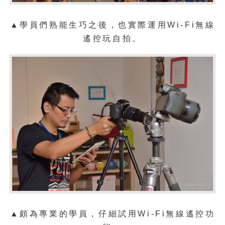
▲
學員們熟能生巧之後，也實際運用
Wi-Fi無線
遙控玩自拍。
▲頗為專業的
學員，仔細試用
Wi-Fi無線遙控功