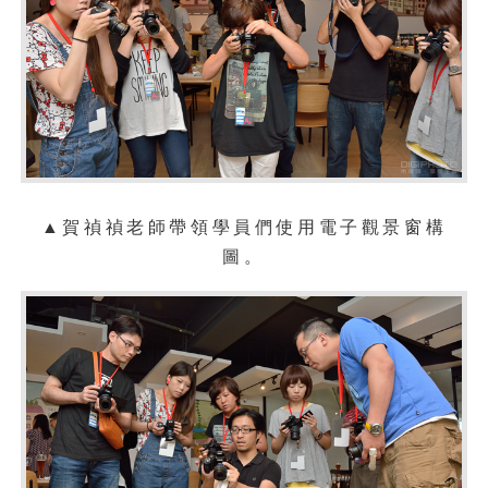
▲
賀禎禎老師帶領學員們使用電子觀景窗構
圖。