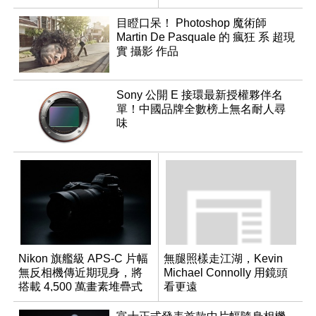
焦專利
體更新
目瞪口呆！ Photoshop 魔術師
Martin De Pasquale 的 瘋狂 系 超現
實 攝影 作品
Sony 公開 E 接環最新授權夥伴名
單！中國品牌全數榜上無名耐人尋
味
Nikon 旗艦級 APS-C 片幅
無腿照樣走江湖，Kevin
無反相機傳近期現身，將
Michael Connolly 用鏡頭
搭載 4,500 萬畫素堆疊式
看更遠
感光元件？