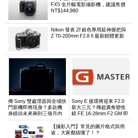
FX5 全片幅電影攝影機，建議售價
NT$144,980
Nikon 發表 Zf 銀色專用延伸握把與
Z 70-200mm F2.8 II 最新韌體更新
傳 Sony 雙處理器與全域快
Sony E 接環將迎來 F2.0
門新機即將現身？多款機
新大三元？傳超廣角變焦
身鏡頭未來兩到三個月內
鏡 FE 16-28mm F2 GM 即
有望登場
將問世
【攝影入門】常見的圖片格式與用
途，大家都搞懂了！？