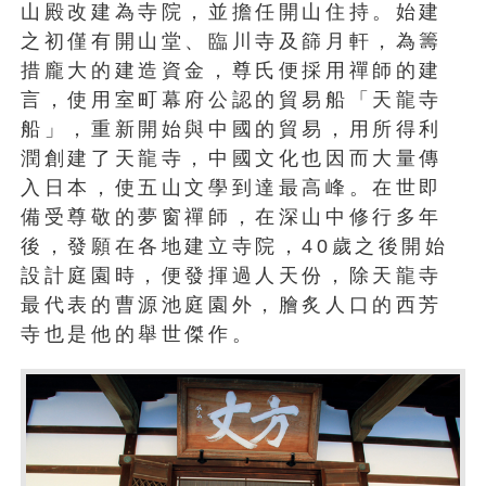
山殿改建為寺院，並擔任開山住持。始建
之初僅有開山堂、臨川寺及篩月軒，為籌
措龐大的建造資金，尊氏便採用禪師的建
言，使用室町幕府公認的貿易船「天龍寺
船」，重新開始與中國的貿易，用所得利
潤創建了天龍寺，中國文化也因而大量傳
入日本，使五山文學到達最高峰。在世即
備受尊敬的夢窗禪師，在深山中修行多年
後，發願在各地建立寺院，40歲之後開始
設計庭園時，便發揮過人天份，除天龍寺
最代表的曹源池庭園外，膾炙人口的西芳
寺也是他的舉世傑作。