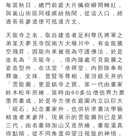
每當秋日，總門前庭大片楓樹瞬間轉紅，
與嵐山街區同樣繽紛熱鬧，從這入口，經
過長長參道便可抵達方丈。
天龍寺之名，取自建造者足利尊氏將軍之
弟某天夢見寺院南方大堰川中，有金龍騰
空飛昇，因龍向來被視為守護佛法，於是
改名為「天龍寺」，境內隨處可見龍騰之
姿造型外，在法堂「坐禪堂」內部除奉有
釋迦、文殊、普賢等尊相，屋頂鏡天井的
「雲龍圖」更是鎮寺之寶。第一代由畫家
鈴木松年所繪，當時由60多位僧侶齊力磨
墨而畫成，於是寺方便在庭園內立以巨大
「硯石」紀念畫家外，也供祈求書法學藝
精進者來參拜。現展示的雲龍圖則已是第
三代，由名畫師加山又造所繪，畫龍還真
得點睛，從不同角度仰望注視龍的神情，