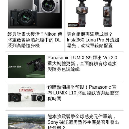
經典計畫大復活？Nikon 傳
雲台相機再添新成員？
將重啟曾經胎死腹中的 DL
Insta360 Luna Pro 外流照
系列高階隨身機
曝光，改採單鏡頭配置
Panasonic LUMIX S9 釋出 Ver.2.0
重大韌體更新，全面解鎖有線連接
與隨身色調編輯
預購熱潮超乎預期！Panasonic 宣
布 LUMIX L10 將面臨缺貨與延遲交
貨時間
熊本強震襲擊全球感光元件重鎮，
Sony 確認廠房暫停生產是否引發出
貨危機？