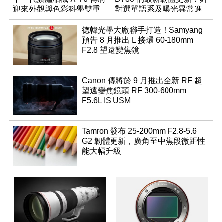
迎來外觀與色彩科學雙重
對選單語系及曝光異常進
優化
行修復
德韓光學大廠聯手打造！Samyang
預告 8 月推出 L 接環 60-180mm
F2.8 望遠變焦鏡
Canon 傳將於 9 月推出全新 RF 超
望遠變焦鏡頭 RF 300-600mm
F5.6L IS USM
Tamron 發布 25-200mm F2.8-5.6
G2 韌體更新，廣角至中焦段微距性
能大幅升級