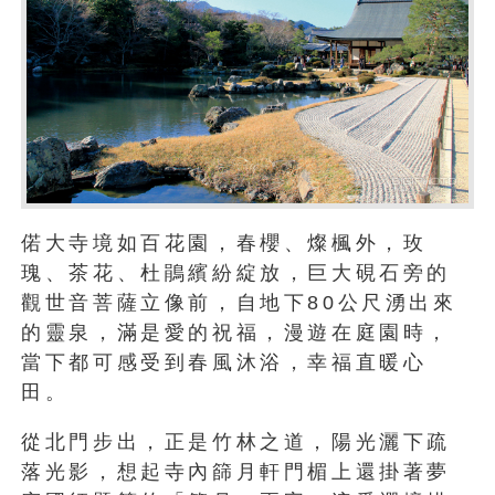
偌大寺境如百花園，春櫻、燦楓外，玫
瑰、茶花、杜鵑繽紛綻放，巨大硯石旁的
觀世音菩薩立像前，自地下80公尺湧出來
的靈泉，滿是愛的祝福，漫遊在庭園時，
當下都可感受到春風沐浴，幸福直暖心
田。
從北門步出，正是竹林之道，陽光灑下疏
落光影，想起寺內篩月軒門楣上還掛著夢