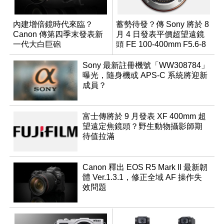
內建增倍鏡時代來臨？
蓄勢待發？傳 Sony 將於 8
Canon 傳第四季末發表新
月 4 日發表平價超望遠鏡
一代大白巨砲
頭 FE 100-400mm F5.6-8
Sony 最新註冊機號「WW308784」
曝光，隨身機或 APS-C 系統將迎新
成員？
富士傳將於 9 月發表 XF 400mm 超
望遠定焦鏡頭？野生動物攝影師期
待值拉滿
Canon 釋出 EOS R5 Mark II 最新韌
體 Ver.1.3.1，修正全域 AF 操作失
效問題