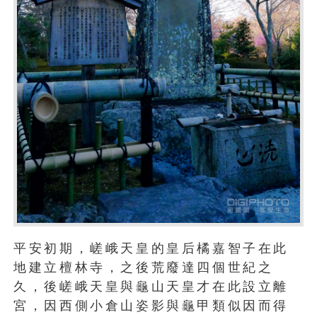
平安初期，嵯峨天皇的皇后橘嘉智子在此
地建立檀林寺，之後荒廢達四個世紀之
久，後嵯峨天皇與龜山天皇才在此設立離
宮，因西側小倉山姿影與龜甲類似因而得