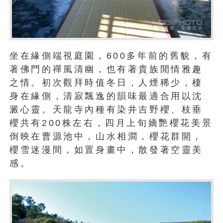
坐在緣側端視庭園，600多年前的舊貌，有
著佛門的禪風清幽，也有著貴族閒情雅趣
之情。初次觀拜時值冬日，人煙稀少，棲
身在緣側，清寂飄逸的韻味最適合用以沈
澱心靈。天龍寺內種有染井吉野櫻、枝垂
櫻共有200株左右，四月上旬嬌艷櫻花美景
倒映在曹源池中，山水相澗，櫻花群開，
櫻雪迷漫間，如置身畫中，散發著空靈美
感。