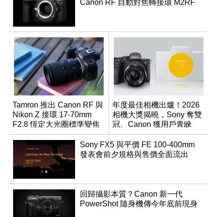
Canon RF 自動對焦轉接環 M2RF
Tamron 推出 Canon RF 與
年度最佳相機出爐！2026
Nikon Z 接環 17-70mm
相機大獎揭曉，Sony 奪雙
F2.8 恆定大光圈標準變焦
冠、Canon 獲用戶青睞
鏡
Sony FX5 與平價 FE 100-400mm
發表會前夕規格與售價全面流出
回歸攝影本質？Canon 新一代
PowerShot 隨身機傳今年底前現身