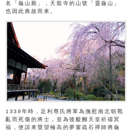
名「龜山殿」，天龍寺的山號「靈龜山」
也因此典故而來。
1339年時，足利尊氏將軍為撫慰南北朝戰
亂而死傷的將士，並為後醍醐天皇祈禱冥
福，便請來聲望極高的夢窗疏石禪師將龜