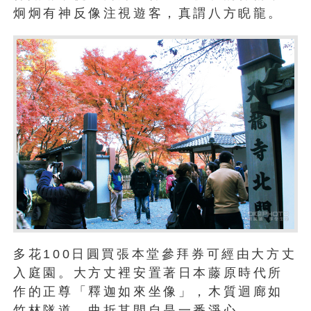
炯炯有神反像注視遊客，真謂八方睨龍。
多花100日圓買張本堂參拜券可經由大方丈
入庭園。大方丈裡安置著日本藤原時代所
作的正尊「釋迦如來坐像」，木質迴廊如
竹林隧道，曲折其間自是一番淨心。