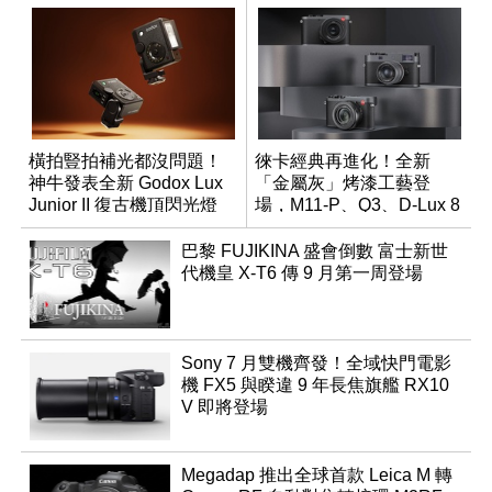
橫拍豎拍補光都沒問題！
徠卡經典再進化！全新
神牛發表全新 Godox Lux
「金屬灰」烤漆工藝登
Junior II 復古機頂閃光燈
場，M11-P、Q3、D-Lux 8
領銜換裝
巴黎 FUJIKINA 盛會倒數 富士新世
代機皇 X-T6 傳 9 月第一周登場
Sony 7 月雙機齊發！全域快門電影
機 FX5 與睽違 9 年長焦旗艦 RX10
V 即將登場
Megadap 推出全球首款 Leica M 轉