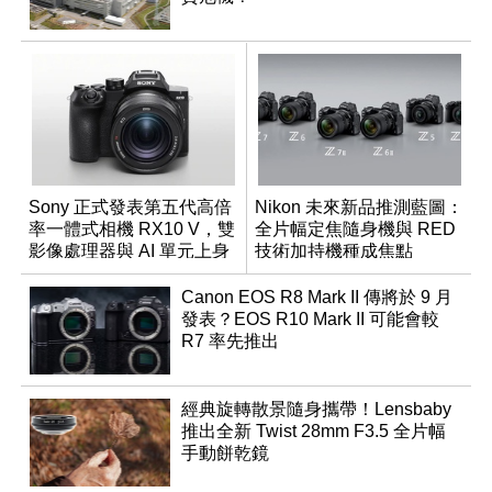
Sony 正式發表第五代高倍
Nikon 未來新品推測藍圖：
率一體式相機 RX10 V，雙
全片幅定焦隨身機與 RED
影像處理器與 AI 單元上身
技術加持機種成焦點
Canon EOS R8 Mark II 傳將於 9 月
發表？EOS R10 Mark II 可能會較
R7 率先推出
經典旋轉散景隨身攜帶！Lensbaby
推出全新 Twist 28mm F3.5 全片幅
手動餅乾鏡