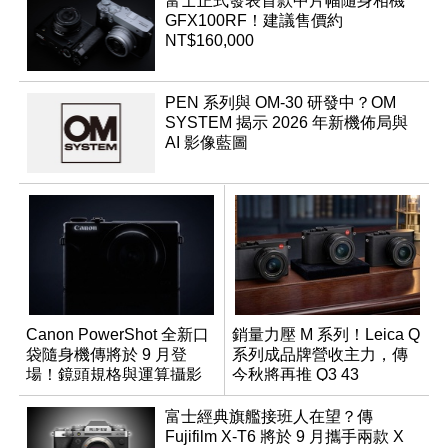
富士正式發表首款中片幅隨身相機
GFX100RF！建議售價約
NT$160,000
PEN 系列與 OM-30 研發中？OM
SYSTEM 揭示 2026 年新機佈局與
AI 影像藍圖
Canon PowerShot 全新口
銷量力壓 M 系列！Leica Q
袋隨身機傳將於 9 月登
系列成品牌營收主力，傳
場！鏡頭規格與運算攝影
今秋將再推 Q3 43
升級成為焦點
Monochrom
富士經典旗艦接班人在望？傳
Fujifilm X-T6 將於 9 月攜手兩款 X