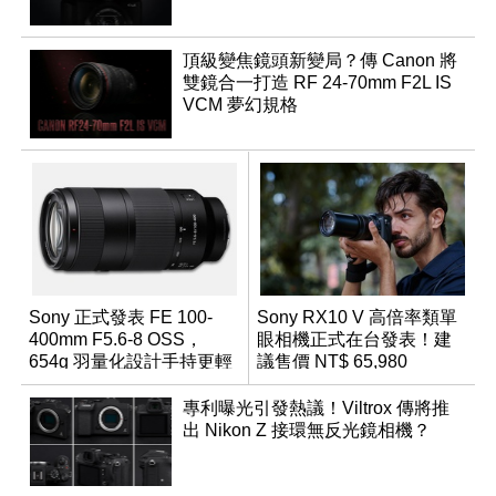
頂級變焦鏡頭新變局？傳 Canon 將
雙鏡合一打造 RF 24-70mm F2L IS
VCM 夢幻規格
Sony 正式發表 FE 100-
Sony RX10 V 高倍率類單
400mm F5.6-8 OSS，
眼相機正式在台發表！建
654g 羽量化設計手持更輕
議售價 NT$ 65,980
鬆
專利曝光引發熱議！Viltrox 傳將推
出 Nikon Z 接環無反光鏡相機？