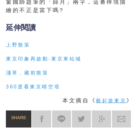
窗國師題筆的「篩月」兩字，這番禪境描
繪的不正是當下嗎?
延伸閱讀
上野散策
東京印象再啟動-東京車站城
淺草．藏前散策
360度看東京晴空塔
本文摘自《
》
藝起遊東京
SHARE