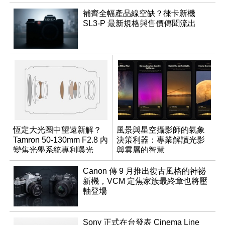
補齊全幅產品線空缺？徠卡新機
SL3-P 最新規格與售價傳聞流出
恆定大光圈中望遠新解？
風景與星空攝影師的氣象
Tamron 50-130mm F2.8 內
決策利器：專業解讀光影
變焦光學系統專利曝光
與雲層的智慧
App「Atmos」登場
Canon 傳 9 月推出復古風格的神祕
新機，VCM 定焦家族最終章也將壓
軸登場
Sony 正式在台發表 Cinema Line