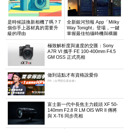
是時候該換新相機了嗎？7
全新銀河預報 App「Milky
個你手上器材真的需要升
Way Tonight」登場，一鍵
級的理由
掌握最佳拍攝時機與構圖
極致解析度與速度的交匯：Sony
A7R VI 攜手 FE 100-400mm F4.5
GM OSS 正式亮相
做到這點才有資格說愛你
PR（台灣癌症基金會）
富士新一代中長焦主力鏡頭 XF 50-
140mm F2.8 R LM OIS WR II 傳將
與 X-T6 同步亮相