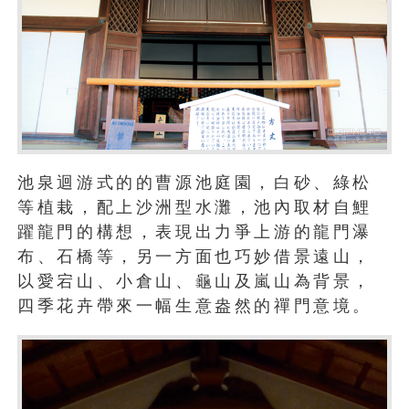
池泉迴游式的的曹源池庭園，白砂、綠松
等植栽，配上沙洲型水灘，池內取材自鯉
躍龍門的構想，表現出力爭上游的龍門瀑
布、石橋等，另一方面也巧妙借景遠山，
以愛宕山、小倉山、龜山及嵐山為背景，
四季花卉帶來一幅生意盎然的禪門意境。