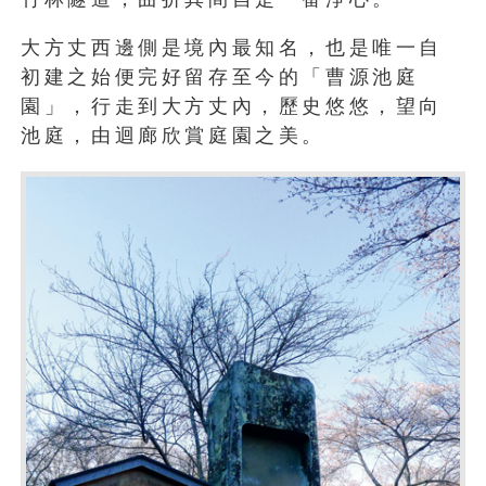
大方丈西邊側是境內最知名，也是唯一自
初建之始便完好留存至今的「曹源池庭
園」，行走到大方丈內，歷史悠悠，望向
池庭，由迴廊欣賞庭園之美。