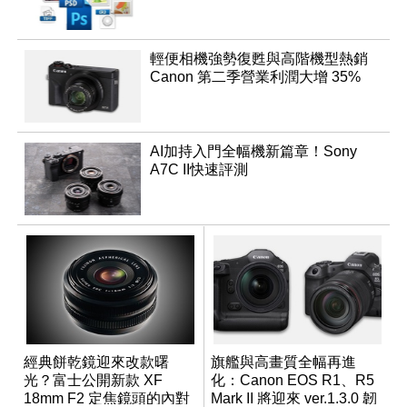
輕便相機強勢復甦與高階機型熱銷
Canon 第二季營業利潤大增 35%
AI加持入門全幅機新篇章！Sony
A7C II快速評測
經典餅乾鏡迎來改款曙
旗艦與高畫質全幅再進
光？富士公開新款 XF
化：Canon EOS R1、R5
18mm F2 定焦鏡頭的內對
Mark II 將迎來 ver.1.3.0 韌