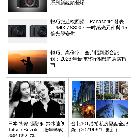
系列新鏡頭登場
輕巧旅遊機回歸！Panasonic 發表
LUMIX ZS300：一吋感光元件與 15
倍光學變焦
輕巧、高倍率、全片幅到影音記
錄：2026 年最佳旅行相機的選購指
南
日本 街頭 攝影師 鈴木達朗
台北101必拍私房攝點全記
Tatsuo Suzuki，壯年轉戰
錄（2021/06/11更新）
攝影 職人 路