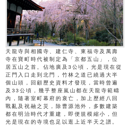
天龍寺與相國寺、建仁寺、東福寺及萬壽
寺在寶町時代被制定為「京都五山」，位
居五山之首。佔地廣及3公頃，光是現在從
正門入口走到北門，竹林之道已繞過大半
個山頭，回顧歷史資料才發現，當時曾遍
及33公頃，幾乎整座嵐山都在天龍寺範疇
內，隨著室町幕府的衰亡，加上歷經八回
戰亂及祝融之災，除曹源池外，多數建築
都在明治時代才重建，即便規模縮小，但
光是現在的寺境也足以逛上近半天之譜。