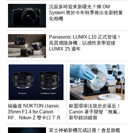
沉寂多時迎來新曙光？傳 OM
System 將於今年秋季推出全新輕量
化相機
Panasonic LUMIX L10 正式登場！
高質感隨身機，以感性美學迎接
LUMIX 25 週年
福倫達 NOKTON classic
歐盟環保法規步步逼近！
35mm F1.4 for Canon
Canon 著手開發「無氟」
RF、Nikon Z 雙卡口 7 月
新型鏡頭鍍膜
同步登台
富士神祕新機完成註冊！會是旗艦