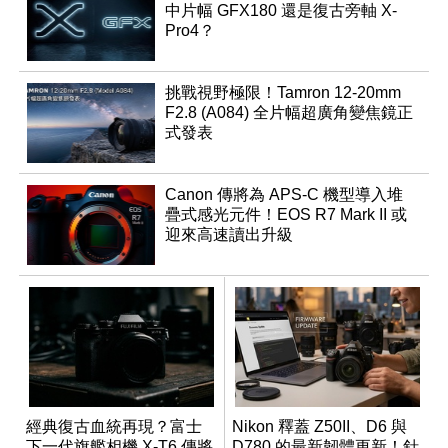
中片幅 GFX180 還是復古旁軸 X-
Pro4？
挑戰視野極限！Tamron 12-20mm
F2.8 (A084) 全片幅超廣角變焦鏡正
式發表
Canon 傳將為 APS-C 機型導入堆
疊式感光元件！EOS R7 Mark II 或
迎來高速讀出升級
經典復古血統再現？富士
Nikon 釋蓋 Z50II、D6 與
下一代旗艦相機 X-T6 傳將
D780 的最新韌體更新！針