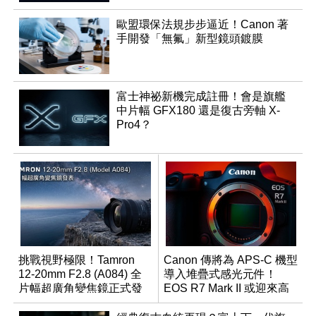
歐盟環保法規步步逼近！Canon 著
手開發「無氟」新型鏡頭鍍膜
富士神祕新機完成註冊！會是旗艦
中片幅 GFX180 還是復古旁軸 X-
Pro4？
挑戰視野極限！Tamron
Canon 傳將為 APS-C 機型
12-20mm F2.8 (A084) 全
導入堆疊式感光元件！
片幅超廣角變焦鏡正式發
EOS R7 Mark II 或迎來高
表
速讀出升級