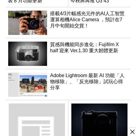
表 8 月功能更新
今秋將再推 Q3 43
Monochrom
搭載4/3片幅感光元件的AI人工智慧
運算相機Alice Camera ，預計在7
月中旬開始交貨！
質感與機能同步進化：Fujifilm X
half 迎來 Ver.1.30 重大韌體更新
Adobe Lightroom 最新 AI 功能「人
物移除」、「反光移除」試玩心得
分享