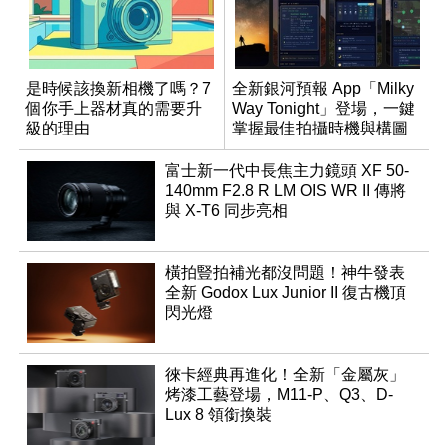
是時候該換新相機了嗎？7
全新銀河預報 App「Milky
個你手上器材真的需要升
Way Tonight」登場，一鍵
級的理由
掌握最佳拍攝時機與構圖
富士新一代中長焦主力鏡頭 XF 50-
140mm F2.8 R LM OIS WR II 傳將
與 X-T6 同步亮相
橫拍豎拍補光都沒問題！神牛發表
全新 Godox Lux Junior II 復古機頂
閃光燈
徠卡經典再進化！全新「金屬灰」
烤漆工藝登場，M11-P、Q3、D-
Lux 8 領銜換裝