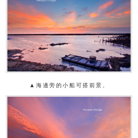
▲海邊旁的小船可搭前景
。