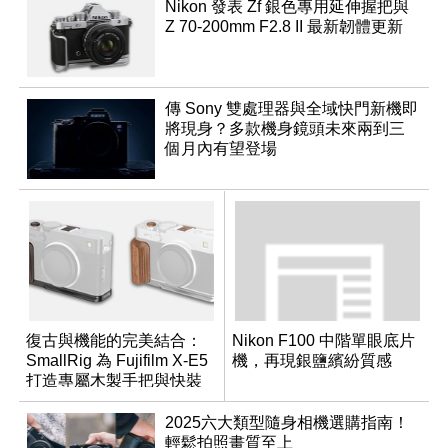
Nikon 發表 Zf 銀色專用延伸握把與
Z 70-200mm F2.8 II 最新韌體更新
傳 Sony 雙處理器與全域快門新機即
將現身？多款機身鏡頭未來兩到三
個月內有望登場
復古與機能的完美結合：
Nikon F100 中階單眼底片
SmallRig 為 Fujifilm X-E5
機，再現銀鹽繽紛質感
打造專屬木製手把與快裝
板配件
2025六大類型隨身相機選購指南！
輕鬆拍照畫質至上