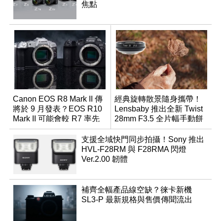
焦點
Canon EOS R8 Mark II 傳
經典旋轉散景隨身攜帶！
將於 9 月發表？EOS R10
Lensbaby 推出全新 Twist
Mark II 可能會較 R7 率先
28mm F3.5 全片幅手動餅
推出
乾鏡
支援全域快門同步拍攝！Sony 推出
HVL-F28RM 與 F28RMA 閃燈
Ver.2.00 韌體
補齊全幅產品線空缺？徠卡新機
SL3-P 最新規格與售價傳聞流出