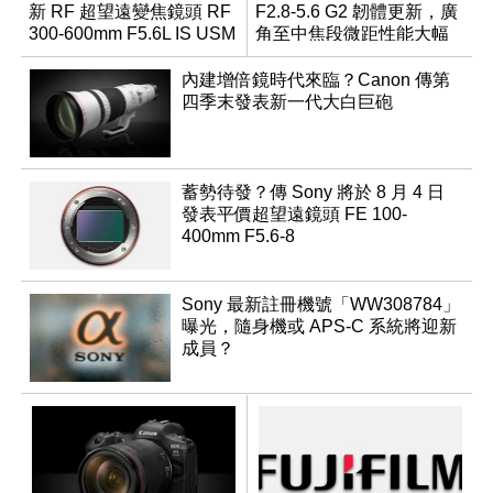
新 RF 超望遠變焦鏡頭 RF
F2.8-5.6 G2 韌體更新，廣
300-600mm F5.6L IS USM
角至中焦段微距性能大幅
升級
內建增倍鏡時代來臨？Canon 傳第
四季末發表新一代大白巨砲
蓄勢待發？傳 Sony 將於 8 月 4 日
發表平價超望遠鏡頭 FE 100-
400mm F5.6-8
Sony 最新註冊機號「WW308784」
曝光，隨身機或 APS-C 系統將迎新
成員？