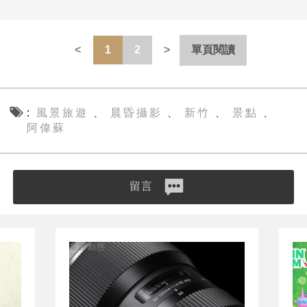
1
2
單頁閱讀
風景旅遊
晨昏攝影
新竹
景點
、
、
、
、
阿偉蘇
留言
業界動態