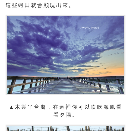
這些蚵田就會顯現出來。
▲木製平台處，在這裡你可以吹吹海風看
看夕陽
。