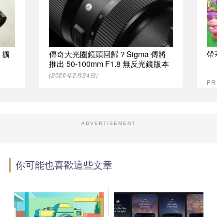
：擴
傳奇大光圈鏡頭回歸？Sigma 傳將
帶
推出 50-100mm F1.8 無反光鏡版本
(2026年2月24日)
PR
ADVERTISEMENT
你可能也喜歡這些文章