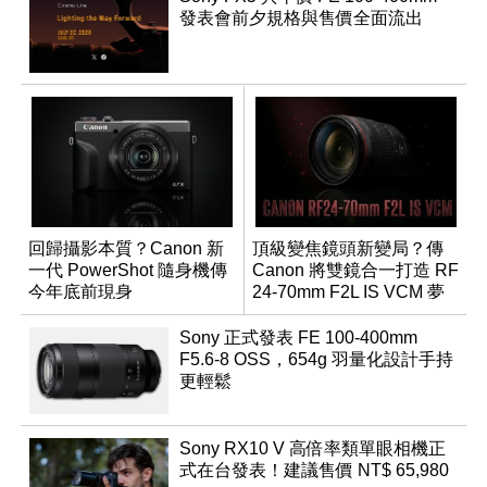
發表會前夕規格與售價全面流出
回歸攝影本質？Canon 新
頂級變焦鏡頭新變局？傳
一代 PowerShot 隨身機傳
Canon 將雙鏡合一打造 RF
今年底前現身
24-70mm F2L IS VCM 夢
幻規格
Sony 正式發表 FE 100-400mm
F5.6-8 OSS，654g 羽量化設計手持
更輕鬆
Sony RX10 V 高倍率類單眼相機正
式在台發表！建議售價 NT$ 65,980