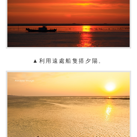
▲利用遠處船隻搭夕陽
。