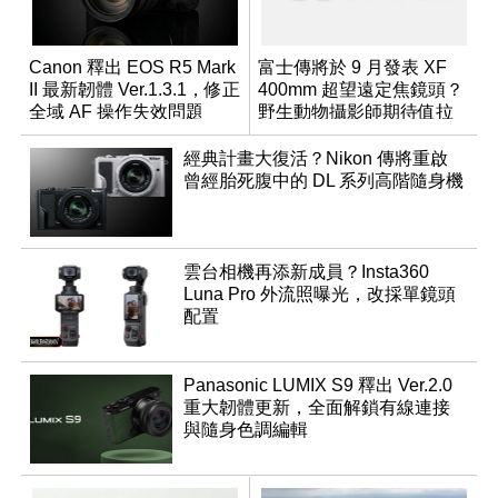
Canon 釋出 EOS R5 Mark
富士傳將於 9 月發表 XF
II 最新韌體 Ver.1.3.1，修正
400mm 超望遠定焦鏡頭？
全域 AF 操作失效問題
野生動物攝影師期待值拉
滿
經典計畫大復活？Nikon 傳將重啟
曾經胎死腹中的 DL 系列高階隨身機
雲台相機再添新成員？Insta360
Luna Pro 外流照曝光，改採單鏡頭
配置
Panasonic LUMIX S9 釋出 Ver.2.0
重大韌體更新，全面解鎖有線連接
與隨身色調編輯