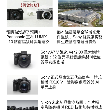
預購熱潮超乎預期！
熊本強震襲擊全球感光元
Panasonic 宣布 LUMIX
件重鎮，Sony 確認廠房暫
L10 將面臨缺貨與延遲交
停生產是否引發出貨危
貨時間
機？
Sony A7 V 迎來 Ver.2.00 重大韌體
更新：32 位元浮點音訊錄製與數位
簽章功能登場
Sony 正式發表第五代高倍率一體式
相機 RX10 V，雙影像處理器與 AI
單元上身
Nikon 未來新品推測藍圖：全片幅
定焦隨身機與 RED 技術加持機種成