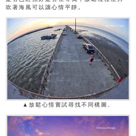
吹著海風可以讓心情平靜。
▲放鬆心情嘗試尋找不同構圖
。