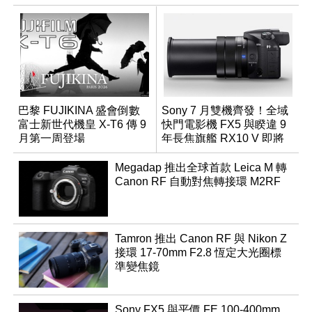
巴黎 FUJIKINA 盛會倒數
Sony 7 月雙機齊發！全域
富士新世代機皇 X-T6 傳 9
快門電影機 FX5 與睽違 9
月第一周登場
年長焦旗艦 RX10 V 即將
登場
Megadap 推出全球首款 Leica M 轉
Canon RF 自動對焦轉接環 M2RF
Tamron 推出 Canon RF 與 Nikon Z
接環 17-70mm F2.8 恆定大光圈標
準變焦鏡
Sony FX5 與平價 FE 100-400mm