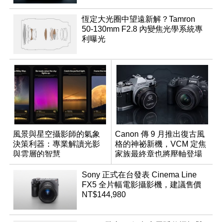
恆定大光圈中望遠新解？Tamron
50-130mm F2.8 內變焦光學系統專
利曝光
風景與星空攝影師的氣象
Canon 傳 9 月推出復古風
決策利器：專業解讀光影
格的神祕新機，VCM 定焦
與雲層的智慧
家族最終章也將壓軸登場
App「Atmos」登場
Sony 正式在台發表 Cinema Line
FX5 全片幅電影攝影機，建議售價
NT$144,980