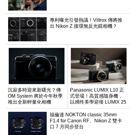
專利曝光引發熱議！Viltrox 傳將推
出 Nikon Z 接環無反光鏡相機？
沉寂多時迎來新曙光？傳
Panasonic LUMIX L10 正
OM System 將於今年秋季
式登場！高質感隨身機，
推出全新輕量化相機
以感性美學迎接 LUMIX 25
週年
福倫達 NOKTON classic 35mm
F1.4 for Canon RF、Nikon Z 雙卡
口 7 月同步登台