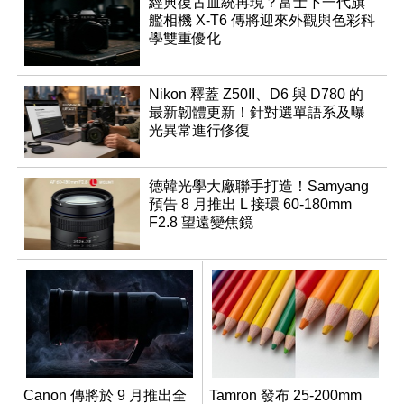
經典復古血統再現？富士下一代旗
艦相機 X-T6 傳將迎來外觀與色彩科
學雙重優化
Nikon 釋蓋 Z50II、D6 與 D780 的
最新韌體更新！針對選單語系及曝
光異常進行修復
德韓光學大廠聯手打造！Samyang
預告 8 月推出 L 接環 60-180mm
F2.8 望遠變焦鏡
Canon 傳將於 9 月推出全
Tamron 發布 25-200mm