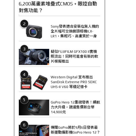
6,200萬畫素堆疊式CMOS + 眼控自動
對焦功能？
2
Sony發表適合安裝在無人機的
全片幅可交換鏡頭相機ILX-
LR1，集輕巧、高畫質於一身
3
疑似FUJIFILM GFX100 II實機
照流出！同時可能會有新的軟
片模擬推出
4
Western Digital 宣布推出
SanDisk Extreme PRO SDXC
UHS-II V60 等級記憶卡
5
GoPro Hero 12重磅發表！續航
力大升級，建議售價新台幣
14,900元
6
傳聞GoPro將於9月6日發表最
新運動攝影機GoPro Hero 12？