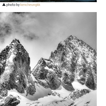
▲ photo by
kencheungkk