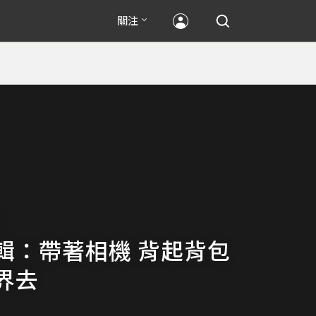
關注
輯：帶著相機 背起背包
界去