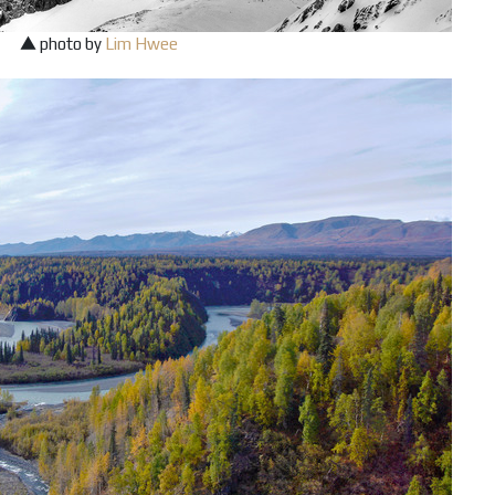
▲ photo by
Lim Hwee