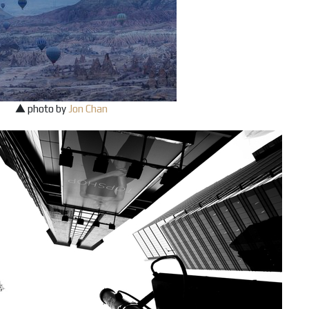
▲ photo by
Jon Chan