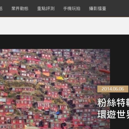
活
業界動態
重點評測
手機玩拍
攝影擂臺
2014.06.06
粉絲特
環遊世