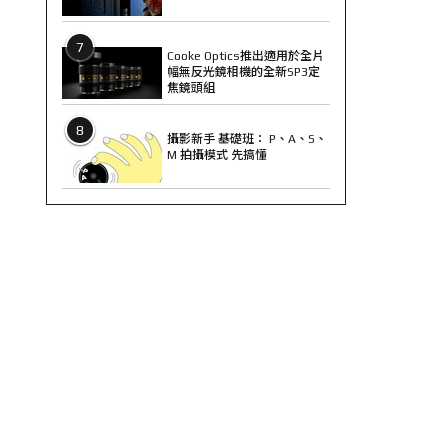
7
Cooke Optics推出適用於全片
幅無反光鏡相機的全新SP3定
焦鏡頭組
8
攝影新手 基礎班： P、A、S、
M 拍攝模式 先搞懂