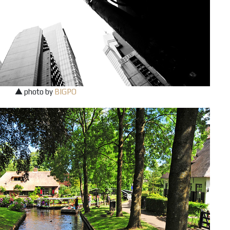
▲ photo by
BIGPO