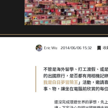
Eric Wu
2014/06/06 15:32
收
不管是海外留學、打工渡假、或
的出國旅行，是否都有用相機記
我是白日夢冒險王
」活動，邀請
事、物，讓坐在電腦前欣賞的每
還沒完成環遊世界的夢想，先
魂，下定決心存錢出國旅遊去