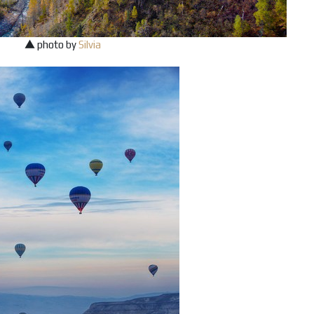
▲ photo by
Silvia