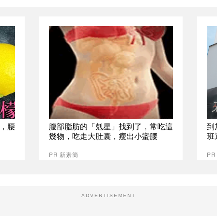
，腰
腹部脂肪的「剋星」找到了，常吃這
到
幾物，吃走大肚囊，瘦出小蠻腰
班
PR 新素簡
P
ADVERTISEMENT