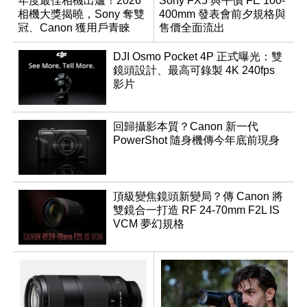
年度最佳相機出爐！2026
Sony FX5 與平價 FE 100-
相機大獎揭曉，Sony 奪雙
400mm 發表會前夕規格與
冠、Canon 獲用戶青睞
售價全面流出
DJI Osmo Pocket 4P 正式曝光：雙
鏡頭設計、最高可錄製 4K 240fps
影片
回歸攝影本質？Canon 新一代
PowerShot 隨身機傳今年底前現身
頂級變焦鏡頭新變局？傳 Canon 將
雙鏡合一打造 RF 24-70mm F2L IS
VCM 夢幻規格