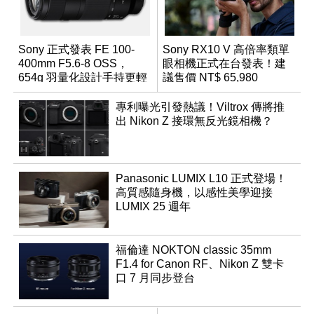
Sony 正式發表 FE 100-
Sony RX10 V 高倍率類單
400mm F5.6-8 OSS，
眼相機正式在台發表！建
654g 羽量化設計手持更輕
議售價 NT$ 65,980
鬆
專利曝光引發熱議！Viltrox 傳將推
出 Nikon Z 接環無反光鏡相機？
Panasonic LUMIX L10 正式登場！
高質感隨身機，以感性美學迎接
LUMIX 25 週年
福倫達 NOKTON classic 35mm
F1.4 for Canon RF、Nikon Z 雙卡
口 7 月同步登台