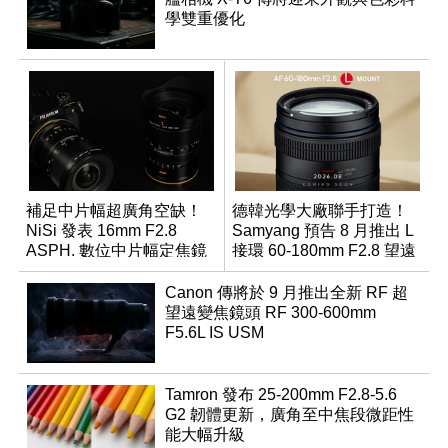
學雙重優化
補足中片幅超廣角空缺！
德韓光學大廠聯手打造！
NiSi 發表 16mm F2.8
Samyang 預告 8 月推出 L
ASPH. 數位中片幅定焦鏡
接環 60-180mm F2.8 望遠
變焦鏡
Canon 傳將於 9 月推出全新 RF 超
望遠變焦鏡頭 RF 300-600mm
F5.6L IS USM
Tamron 發布 25-200mm F2.8-5.6
G2 韌體更新，廣角至中焦段微距性
能大幅升級