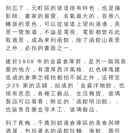
別忘了，元町區的坡道很有特色，也是攝
影師、畫家的最愛。名氣最大的，首推八
幡坂的景色，可以從坡道上望向港邊，美
景一覽無遺，不論是電視、電影都曾在此
取過景，成為來到函館，除了函館山夜景
之外，必拍的畫面之一。
建於1909 年的金森倉庫群，是另一個我喜
愛的地方，有濃厚西洋風格、紅色磚塊建
造成的倉庫怎樣拍都拍不膩之外，這裡至
少25 家的店鋪，組成的「金森洋物館」也
很有意思，各種工藝品、生活雜貨、玻璃
製品可以看看；附近的「函館明治館」，
也販售音樂盒等木工、玻璃藝品。
到了夜晚，千萬別錯過倉庫區的美食與啤
酒屋，包括著名的函館拉麵、海鮮、壽司