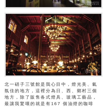
北一硝子三號館是我心目中，燈光美、氣
氛佳的地方，這裡分為日、西、鄉村三個
地方，除了販售各式燈具、玻璃工藝品，
最讓我驚嘆的就是有167 個油燈的咖啡