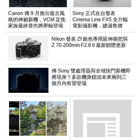
Canon 傳 9 月推出復古風
Sony 正式在台發表
格的神祕新機，VCM 定焦
Cinema Line FX5 全片幅
家族最終章也將壓軸登場
電影攝影機，建議售價
NT$144,980
Nikon 發表 Zf 銀色專用延伸握把與
Z 70-200mm F2.8 II 最新韌體更新
傳 Sony 雙處理器與全域快門新機即
將現身？多款機身鏡頭未來兩到三
個月內有望登場