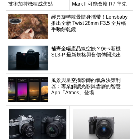
技術加持機種成焦點
Mark II 可能會較 R7 率先
推出
經典旋轉散景隨身攜帶！Lensbaby
推出全新 Twist 28mm F3.5 全片幅
手動餅乾鏡
補齊全幅產品線空缺？徠卡新機
SL3-P 最新規格與售價傳聞流出
風景與星空攝影師的氣象決策利
器：專業解讀光影與雲層的智慧
App「Atmos」登場