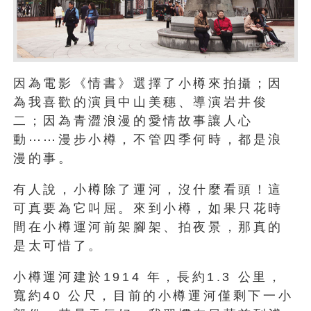
因為電影《情書》選擇了小樽來拍攝；因
為我喜歡的演員中山美穗、導演岩井俊
二；因為青澀浪漫的愛情故事讓人心
動⋯⋯漫步小樽，不管四季何時，都是浪
漫的事。
有人說，小樽除了運河，沒什麼看頭！這
可真要為它叫屈。來到小樽，如果只花時
間在小樽運河前架腳架、拍夜景，那真的
是太可惜了。
小樽運河建於1914 年，長約1.3 公里，
寬約40 公尺，目前的小樽運河僅剩下一小