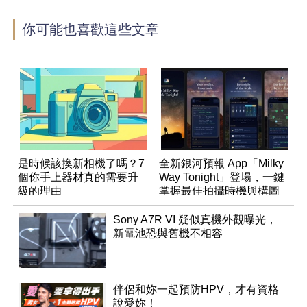
你可能也喜歡這些文章
是時候該換新相機了嗎？7
全新銀河預報 App「Milky
個你手上器材真的需要升
Way Tonight」登場，一鍵
級的理由
掌握最佳拍攝時機與構圖
Sony A7R VI 疑似真機外觀曝光，
新電池恐與舊機不相容
伴侶和妳一起預防HPV，才有資格
說愛妳！