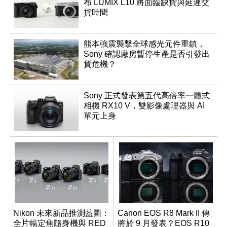
布 LUMIX L10 將面臨缺貨與延遲交
貨時間
熊本強震襲擊全球感光元件重鎮，
Sony 確認廠房暫停生產是否引發出
貨危機？
Sony 正式發表第五代高倍率一體式
相機 RX10 V，雙影像處理器與 AI
單元上身
Nikon 未來新品推測藍圖：
Canon EOS R8 Mark II 傳
全片幅定焦隨身機與 RED
將於 9 月發表？EOS R10