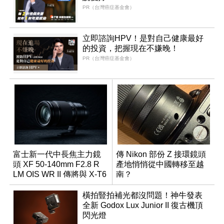
PR（台灣癌症基金會）
立即諮詢HPV！是對自己健康最好
的投資，把握現在不嫌晚！
PR（台灣癌症基金會）
富士新一代中長焦主力鏡
傳 Nikon 部份 Z 接環鏡頭
頭 XF 50-140mm F2.8 R
產地悄悄從中國轉移至越
LM OIS WR II 傳將與 X-T6
南？
同步亮相
橫拍豎拍補光都沒問題！神牛發表
全新 Godox Lux Junior II 復古機頂
閃光燈