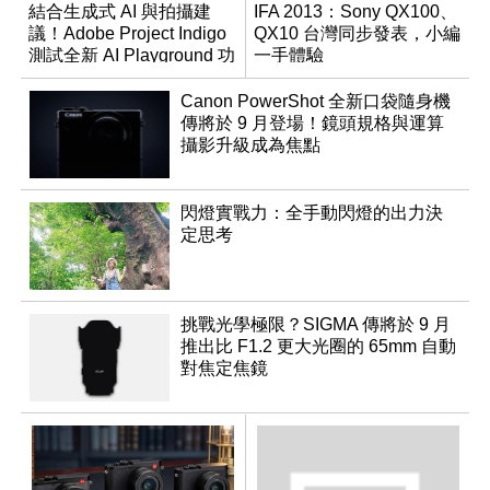
結合生成式 AI 與拍攝建
IFA 2013：Sony QX100、
議！Adobe Project Indigo
QX10 台灣同步發表，小編
測試全新 AI Playground 功
一手體驗
能
Canon PowerShot 全新口袋隨身機
傳將於 9 月登場！鏡頭規格與運算
攝影升級成為焦點
閃燈實戰力：全手動閃燈的出力決
定思考
挑戰光學極限？SIGMA 傳將於 9 月
推出比 F1.2 更大光圈的 65mm 自動
對焦定焦鏡