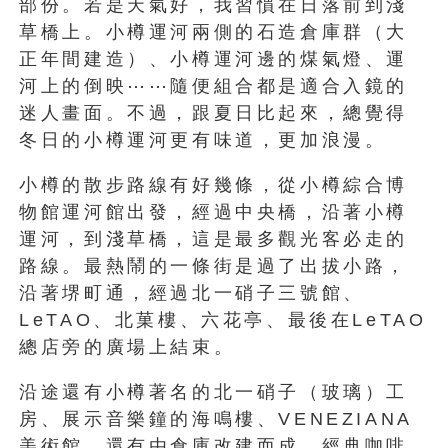
部份。若是天氣好，我習慣在日落前到淺
草橋上。小樽運河兩側的石造倉庫群（大
正年間建造）、小樽運河邊的煤氣燈、運
河上的倒映⋯⋯隨便組合都是適合入鏡的
迷人畫面。不過，跟夏日比起來，總覺得
冬日的小樽運河更有味道，更加浪漫。
小樽的散步路線有好幾條，從小樽綜合博
物館運河館出發，經過中央橋，沿著小樽
運河，到淺草橋，這是最多觀光客必走的
路線。最熱鬧的一條街是過了出拔小路，
沿著堺町通，經過北一硝子三號館、
LeTAO、北菓樓、六花亭、最後在LeTAO
總店旁的廣場上結束。
沿途還有小樽著名的北一硝子（玻璃）工
房、展示音樂鐘的海鳴樓、VENEZIANA
美術館，還有由倉庫改建而成，經典咖啡