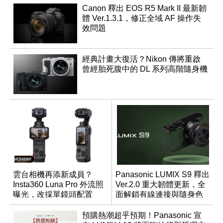
Canon 釋出 EOS R5 Mark II 最新韌
體 Ver.1.3.1，修正全域 AF 操作失
效問題
經典計畫大復活？Nikon 傳將重啟
曾經胎死腹中的 DL 系列高階隨身機
雲台相機再添新成員？
Panasonic LUMIX S9 釋出
Insta360 Luna Pro 外流照
Ver.2.0 重大韌體更新，全
曝光，改採單鏡頭配置
面解鎖有線連接與隨身色
調編輯
預購熱潮超乎預期！Panasonic 宣