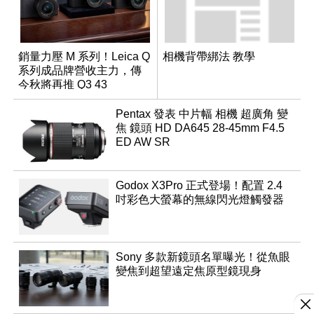
銷量力壓 M 系列！Leica Q
相機背帶綁法 教學
系列成品牌營收主力，傳
今秋將再推 Q3 43
Monochrom
Pentax 發表 中片幅 相機 超廣角 變
焦 鏡頭 HD DA645 28-45mm F4.5
ED AW SR
Godox X3Pro 正式登場！配置 2.4
吋彩色大螢幕的無線閃光燈觸發器
Sony 多款新鏡頭名單曝光！從魚眼
變焦到超望遠定焦原型鏡現身