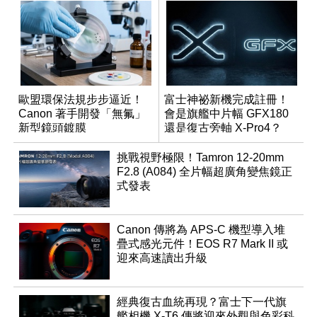
歐盟環保法規步步逼近！
富士神祕新機完成註冊！
Canon 著手開發「無氟」
會是旗艦中片幅 GFX180
新型鏡頭鍍膜
還是復古旁軸 X-Pro4？
挑戰視野極限！Tamron 12-20mm
F2.8 (A084) 全片幅超廣角變焦鏡正
式發表
Canon 傳將為 APS-C 機型導入堆
疊式感光元件！EOS R7 Mark II 或
迎來高速讀出升級
經典復古血統再現？富士下一代旗
艦相機 X-T6 傳將迎來外觀與色彩科