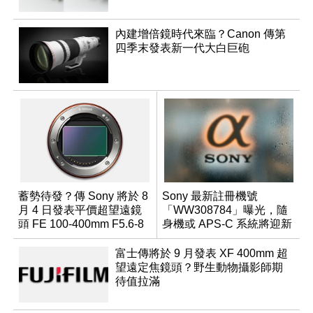
內建增倍鏡時代來臨？Canon 傳第
四季末發表新一代大白巨砲
蓄勢待發？傳 Sony 將於 8
Sony 最新註冊機號
月 4 日發表平價超望遠鏡
「WW308784」曝光，隨
頭 FE 100-400mm F5.6-8
身機或 APS-C 系統將迎新
成員？
富士傳將於 9 月發表 XF 400mm 超
望遠定焦鏡頭？野生動物攝影師期
待值拉滿