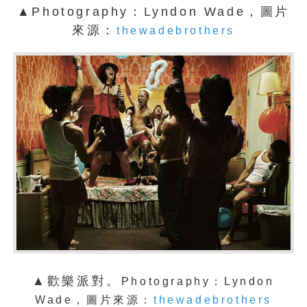
▲Photography：Lyndon Wade，圖片
來源：
thewadebrothers
▲歡樂派對。
Photography：Lyndon
Wade，圖片來源：
thewadebrothers