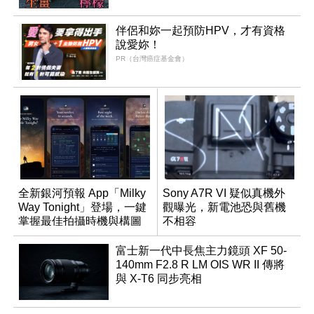
伴侶和妳一起預防HPV，才有資格
說愛妳！
PR（台灣癌症基金會）
全新銀河預報 App「Milky
Sony A7R VI 疑似真機外
Way Tonight」登場，一鍵
觀曝光，新電池恐與舊機
掌握最佳拍攝時機與構圖
不相容
富士新一代中長焦主力鏡頭 XF 50-
140mm F2.8 R LM OIS WR II 傳將
與 X-T6 同步亮相