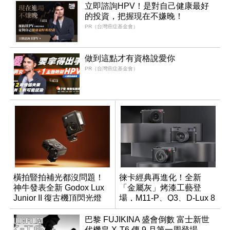
立即諮詢HPV！是對自己健康最好
的投資，把握現在不嫌晚！
PR（台灣癌症基金會）
做到這點才有資格說愛你
PR（台灣癌症基金會）
橫拍豎拍補光都沒問題！
徠卡經典再進化！全新
神牛發表全新 Godox Lux
「金屬灰」烤漆工藝登
Junior II 復古機頂閃光燈
場，M11-P、Q3、D-Lux 8
領銜換裝
巴黎 FUJIKINA 盛會倒數 富士新世
代機皇 X-T6 傳 9 月第一周登場