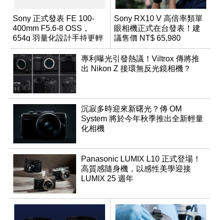
Sony 正式發表 FE 100-
Sony RX10 V 高倍率類單
400mm F5.6-8 OSS，
眼相機正式在台發表！建
654g 羽量化設計手持更輕
議售價 NT$ 65,980
鬆
專利曝光引發熱議！Viltrox 傳將推
出 Nikon Z 接環無反光鏡相機？
沉寂多時迎來新曙光？傳 OM
System 將於今年秋季推出全新輕量
化相機
Panasonic LUMIX L10 正式登場！
高質感隨身機，以感性美學迎接
LUMIX 25 週年