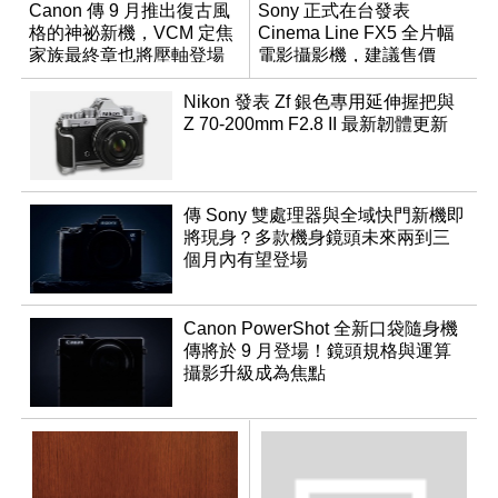
Canon 傳 9 月推出復古風
Sony 正式在台發表
格的神祕新機，VCM 定焦
Cinema Line FX5 全片幅
家族最終章也將壓軸登場
電影攝影機，建議售價
NT$144,980
Nikon 發表 Zf 銀色專用延伸握把與
Z 70-200mm F2.8 II 最新韌體更新
傳 Sony 雙處理器與全域快門新機即
將現身？多款機身鏡頭未來兩到三
個月內有望登場
Canon PowerShot 全新口袋隨身機
傳將於 9 月登場！鏡頭規格與運算
攝影升級成為焦點