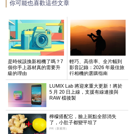
你可能也喜歡這些文章
是時候該換新相機了嗎？7
輕巧、高倍率、全片幅到
個你手上器材真的需要升
影音記錄：2026 年最佳旅
級的理由
行相機的選購指南
LUMIX Lab 將迎來重大更新！將於
5 月 20 日上線，支援有線連接與
RAW 檔後製
檸檬搭配它，臉上斑點全部消失
了，小肚子都變平坦了
PR（新素簡）