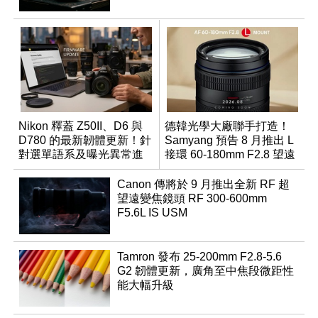
Nikon 釋蓋 Z50II、D6 與
德韓光學大廠聯手打造！
D780 的最新韌體更新！針
Samyang 預告 8 月推出 L
對選單語系及曝光異常進
接環 60-180mm F2.8 望遠
行修復
變焦鏡
Canon 傳將於 9 月推出全新 RF 超
望遠變焦鏡頭 RF 300-600mm
F5.6L IS USM
Tamron 發布 25-200mm F2.8-5.6
G2 韌體更新，廣角至中焦段微距性
能大幅升級