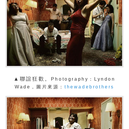
▲聯誼狂歡。
Photography：Lyndon
Wade，圖片來源：
thewadebrothers