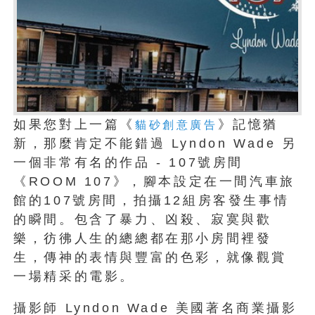
如果您對上一篇《
》記憶猶
貓砂創意廣告
新，那麼肯定不能錯過 Lyndon Wade 另
一個非常有名的作品 - 107號房間
《ROOM 107》，腳本設定在一間汽車旅
館的107號房間，拍攝12組房客發生事情
的瞬間。包含了暴力、凶殺、寂寞與歡
樂，彷彿人生的總總都在那小房間裡發
生，傳神的表情與豐富的色彩，就像觀賞
一場精采的電影。
攝影師 Lyndon Wade 美國著名商業攝影