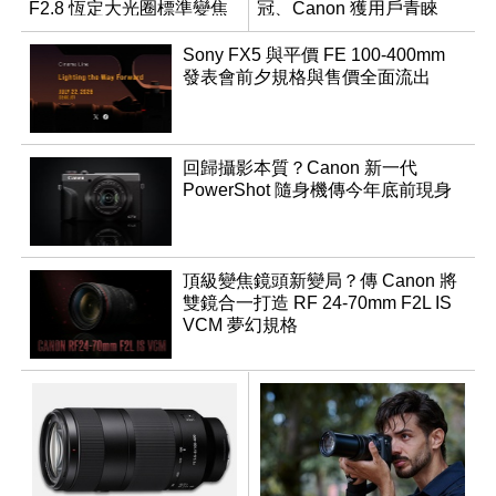
F2.8 恆定大光圈標準變焦
冠、Canon 獲用戶青睞
鏡
Sony FX5 與平價 FE 100-400mm
發表會前夕規格與售價全面流出
回歸攝影本質？Canon 新一代
PowerShot 隨身機傳今年底前現身
頂級變焦鏡頭新變局？傳 Canon 將
雙鏡合一打造 RF 24-70mm F2L IS
VCM 夢幻規格