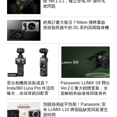
體 Ver.1.3.1，修正全域 AF 操作失
效問題
經典計畫大復活？Nikon 傳將重啟
曾經胎死腹中的 DL 系列高階隨身機
雲台相機再添新成員？
Panasonic LUMIX S9 釋出
Insta360 Luna Pro 外流照
Ver.2.0 重大韌體更新，全
曝光，改採單鏡頭配置
面解鎖有線連接與隨身色
調編輯
預購熱潮超乎預期！Panasonic 宣
布 LUMIX L10 將面臨缺貨與延遲交
貨時間