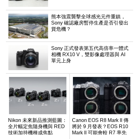
熊本強震襲擊全球感光元件重鎮，
Sony 確認廠房暫停生產是否引發出
貨危機？
Sony 正式發表第五代高倍率一體式
相機 RX10 V，雙影像處理器與 AI
單元上身
Nikon 未來新品推測藍圖：
Canon EOS R8 Mark II 傳
全片幅定焦隨身機與 RED
將於 9 月發表？EOS R10
技術加持機種成焦點
Mark II 可能會較 R7 率先
推出