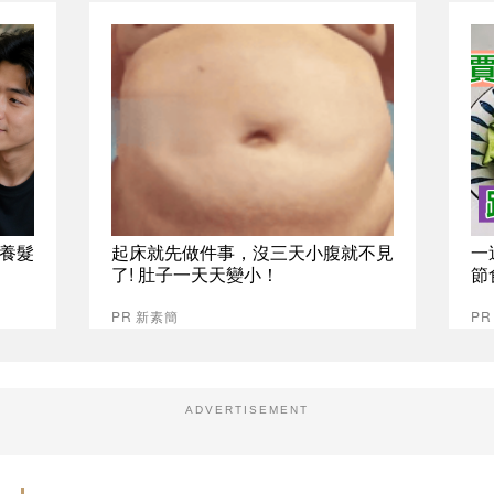
養髮
起床就先做件事，沒三天小腹就不見
一
了! 肚子一天天變小！
節
PR 新素簡
PR
ADVERTISEMENT