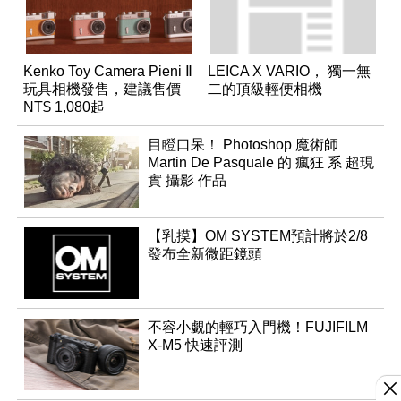
Kenko Toy Camera Pieni Ⅱ
LEICA X VARIO， 獨一無
玩具相機發售，建議售價
二的頂級輕便相機
NT$ 1,080起
目瞪口呆！ Photoshop 魔術師
Martin De Pasquale 的 瘋狂 系 超現
實 攝影 作品
【乳摸】OM SYSTEM預計將於2/8
發布全新微距鏡頭
不容小覷的輕巧入門機！FUJIFILM
X-M5 快速評測