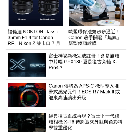
福倫達 NOKTON classic
歐盟環保法規步步逼近！
35mm F1.4 for Canon
Canon 著手開發「無氟」
RF、Nikon Z 雙卡口 7 月
新型鏡頭鍍膜
同步登台
富士神祕新機完成註冊！會是旗艦
中片幅 GFX180 還是復古旁軸 X-
Pro4？
Canon 傳將為 APS-C 機型導入堆
疊式感光元件！EOS R7 Mark II 或
迎來高速讀出升級
經典復古血統再現？富士下一代旗
艦相機 X-T6 傳將迎來外觀與色彩科
學雙重優化