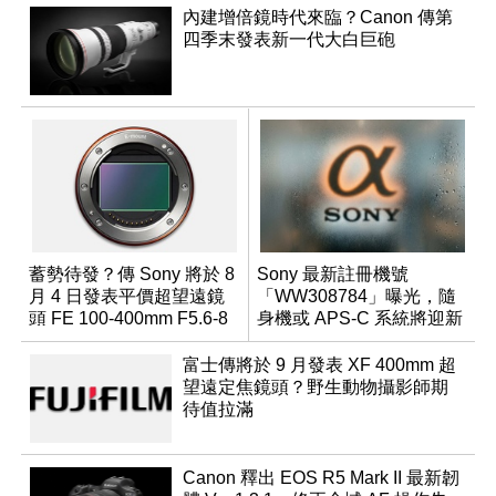
內建增倍鏡時代來臨？Canon 傳第
四季末發表新一代大白巨砲
蓄勢待發？傳 Sony 將於 8
Sony 最新註冊機號
月 4 日發表平價超望遠鏡
「WW308784」曝光，隨
頭 FE 100-400mm F5.6-8
身機或 APS-C 系統將迎新
成員？
富士傳將於 9 月發表 XF 400mm 超
望遠定焦鏡頭？野生動物攝影師期
待值拉滿
Canon 釋出 EOS R5 Mark II 最新韌