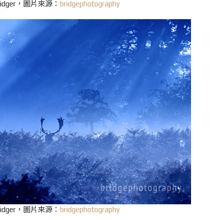
Bridger，圖片來源：
bridgephotography
Bridger，圖片來源：
bridgephotography