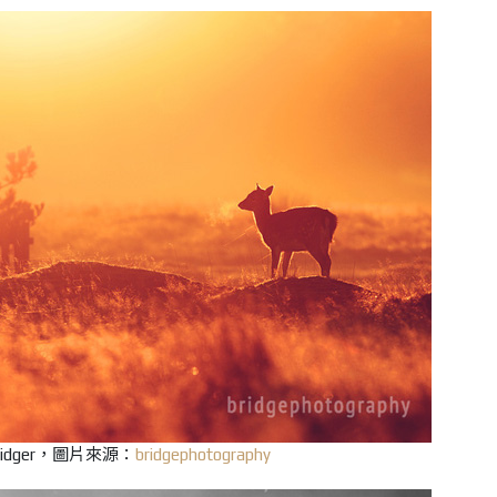
Bridger，圖片來源：
bridgephotography