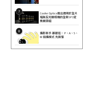
7
Cooke Optics推出適用於全片
幅無反光鏡相機的全新SP3定
焦鏡頭組
8
攝影新手 基礎班： P、A、S、
M 拍攝模式 先搞懂