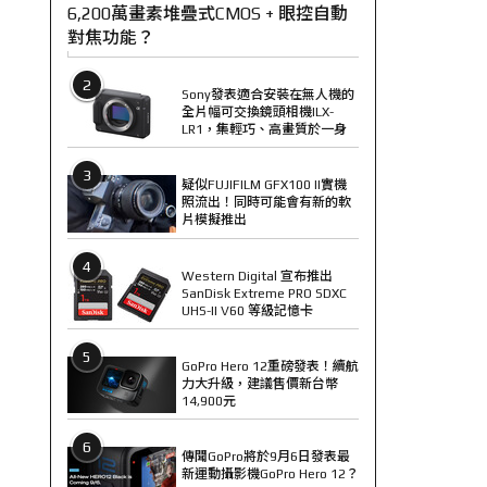
6,200萬畫素堆疊式CMOS + 眼控自動
對焦功能？
2
Sony發表適合安裝在無人機的
全片幅可交換鏡頭相機ILX-
LR1，集輕巧、高畫質於一身
3
疑似FUJIFILM GFX100 II實機
照流出！同時可能會有新的軟
片模擬推出
4
Western Digital 宣布推出
SanDisk Extreme PRO SDXC
UHS-II V60 等級記憶卡
5
GoPro Hero 12重磅發表！續航
力大升級，建議售價新台幣
14,900元
6
傳聞GoPro將於9月6日發表最
新運動攝影機GoPro Hero 12？