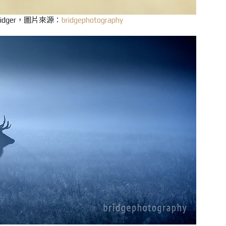
Bridger，圖片來源：
bridgephotography