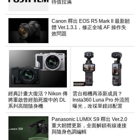
待值拉滿
Canon 釋出 EOS R5 Mark II 最新韌
體 Ver.1.3.1，修正全域 AF 操作失
效問題
經典計畫大復活？Nikon 傳
雲台相機再添新成員？
將重啟曾經胎死腹中的 DL
Insta360 Luna Pro 外流照
系列高階隨身機
曝光，改採單鏡頭配置
Panasonic LUMIX S9 釋出 Ver.2.0
重大韌體更新，全面解鎖有線連接
與隨身色調編輯