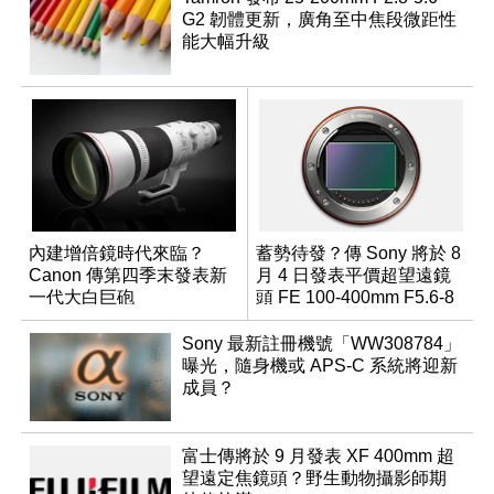
G2 韌體更新，廣角至中焦段微距性
能大幅升級
內建增倍鏡時代來臨？
蓄勢待發？傳 Sony 將於 8
Canon 傳第四季末發表新
月 4 日發表平價超望遠鏡
一代大白巨砲
頭 FE 100-400mm F5.6-8
Sony 最新註冊機號「WW308784」
曝光，隨身機或 APS-C 系統將迎新
成員？
富士傳將於 9 月發表 XF 400mm 超
望遠定焦鏡頭？野生動物攝影師期