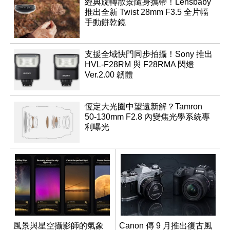
經典旋轉散景隨身攜帶！Lensbaby
推出全新 Twist 28mm F3.5 全片幅
手動餅乾鏡
支援全域快門同步拍攝！Sony 推出
HVL-F28RM 與 F28RMA 閃燈
Ver.2.00 韌體
恆定大光圈中望遠新解？Tamron
50-130mm F2.8 內變焦光學系統專
利曝光
風景與星空攝影師的氣象
Canon 傳 9 月推出復古風