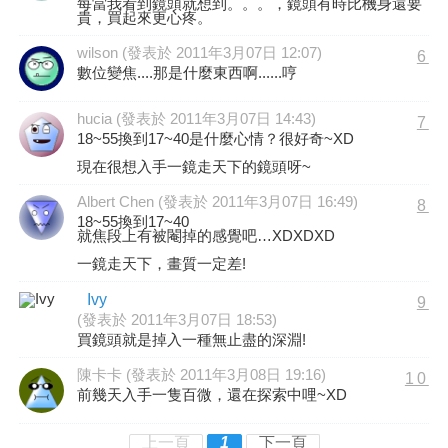
每當我看到鏡頭就想到。。。，鏡頭有時比機身還要
貴，買起來更心疼。
wilson (發表於 2011年3月07日 12:07)
6
數位變焦....那是什麼東西啊......哼
hucia (發表於 2011年3月07日 14:43)
7
18~55換到17~40是什麼心情？很好奇~XD
現在很想入手一鏡走天下的鏡頭呀~
Albert Chen (發表於 2011年3月07日 16:49)
8
18~55換到17~40
就焦段上有被閹掉的感覺吧…XDXDXD
一鏡走天下，畫質一定差!
Ivy
9
(發表於 2011年3月07日 18:53)
買鏡頭就是掉入一種無止盡的深淵!
陳卡卡 (發表於 2011年3月08日 19:16)
10
前幾天入手一隻百微，還在探索中哩~XD
上一頁
1
下一頁