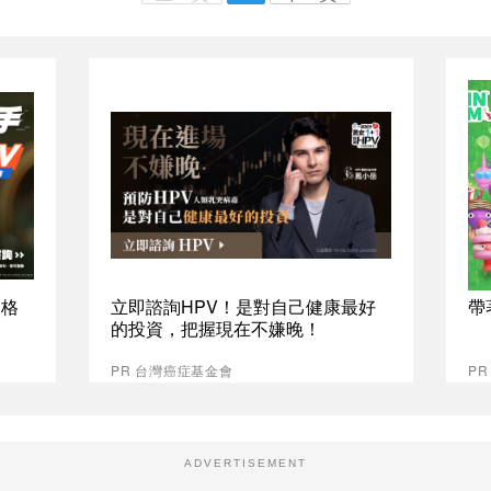
資格
立即諮詢HPV！是對自己健康最好
帶
的投資，把握現在不嫌晚！
PR 台灣癌症基金會
PR
ADVERTISEMENT