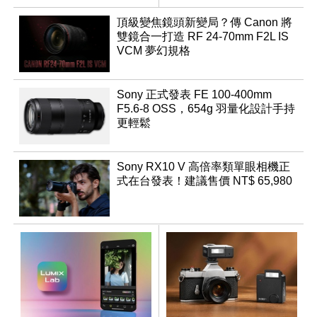
頂級變焦鏡頭新變局？傳 Canon 將
雙鏡合一打造 RF 24-70mm F2L IS
VCM 夢幻規格
Sony 正式發表 FE 100-400mm
F5.6-8 OSS，654g 羽量化設計手持
更輕鬆
Sony RX10 V 高倍率類單眼相機正
式在台發表！建議售價 NT$ 65,980