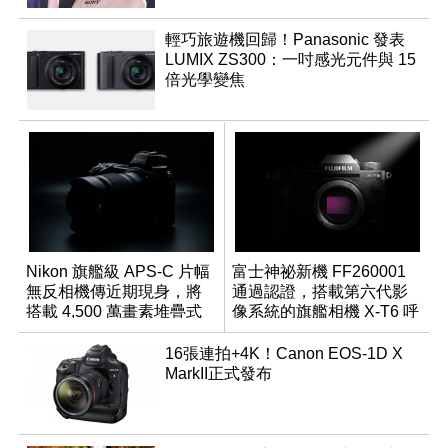
輕巧旅遊機回歸！Panasonic 發表
LUMIX ZS300：一吋感光元件與 15
倍光學變焦
Nikon 旗艦級 APS-C 片幅
富士神祕新機 FF260001
無反相機傳近期現身，將
通過認證，搭載第六代影
搭載 4,500 萬畫素堆疊式
像系統的旗艦相機 X-T6 呼
感光元件？
之欲出？
16張連拍+4K！Canon EOS-1D X
MarkII正式發布