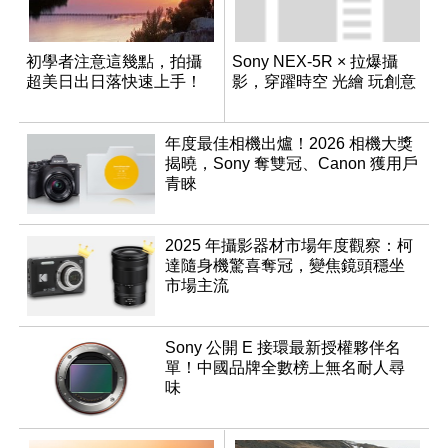
初學者注意這幾點，拍攝
Sony NEX-5R × 拉爆攝
超美日出日落快速上手！
影，穿躍時空 光繪 玩創意
年度最佳相機出爐！2026 相機大獎
揭曉，Sony 奪雙冠、Canon 獲用戶
青睞
2025 年攝影器材市場年度觀察：柯
達隨身機驚喜奪冠，變焦鏡頭穩坐
市場主流
Sony 公開 E 接環最新授權夥伴名
單！中國品牌全數榜上無名耐人尋
味