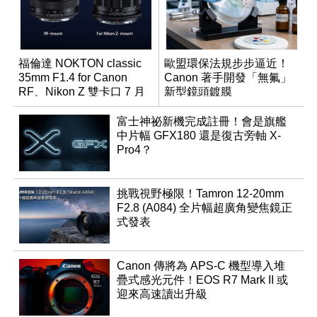
福倫達 NOKTON classic
歐盟環保法規步步逼近！
35mm F1.4 for Canon
Canon 著手開發「無氟」
RF、Nikon Z 雙卡口 7 月
新型鏡頭鍍膜
同步登台
富士神祕新機完成註冊！會是旗艦
中片幅 GFX180 還是復古旁軸 X-
Pro4？
挑戰視野極限！Tamron 12-20mm
F2.8 (A084) 全片幅超廣角變焦鏡正
式發表
Canon 傳將為 APS-C 機型導入堆
疊式感光元件！EOS R7 Mark II 或
迎來高速讀出升級