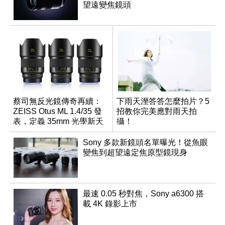
望遠變焦鏡頭
蔡司無反光鏡傳奇再續：
下雨天溼答答怎麼拍片？5
ZEISS Otus ML 1.4/35 發
招教你完美應對雨天拍
表，定義 35mm 光學新天
攝！
花板
Sony 多款新鏡頭名單曝光！從魚眼
變焦到超望遠定焦原型鏡現身
最速 0.05 秒對焦，Sony a6300 搭
載 4K 錄影上市