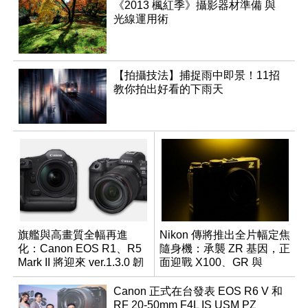
《2013 楓紅季》攝影器材準備 與
光線運用術
【拍攝技法】捕捉雨中即景！11招
教你拍出好看的下雨天
旗艦與高畫質全幅再進
Nikon 傳將推出全片幅定焦
化：Canon EOS R1、R5
隨身機：承襲 ZR 基因，正
Mark II 將迎來 ver.1.3.0 韌
面迎戰 X100、GR 與
體更新
RX1R 系列
Canon 正式在台發表 EOS R6 V 和
RF 20-50mm F4L IS USM PZ