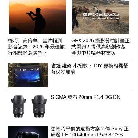
輕巧、高倍率、全片幅到
GFX 2026 攝影贊助計畫正
影音記錄：2026 年最佳旅
式開跑！提供高額創作基
行相機的選購指南
金與中片幅器材支援
省錢 維修 小招數： DIY 更換相機螢
幕保護玻璃
SIGMA 發布 20mm F1.4 DG DN
更輕巧平價的遠攝方案？傳 Sony 正
研發 FE 100-400mm F5-6.8 OSS