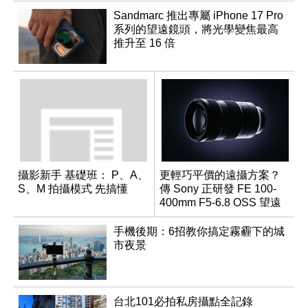
Sandmarc 推出專屬 iPhone 17 Pro
系列的望遠鏡頭，將光學變焦最高
推升至 16 倍
攝影新手 基礎班： P、A、
更輕巧平價的遠攝方案？
S、M 拍攝模式 先搞懂
傳 Sony 正研發 FE 100-
400mm F5-6.8 OSS 望遠
變焦鏡頭
手機後期：6招教你搞定霧霾下的城
市夜景
台北101必拍私房攝點全記錄