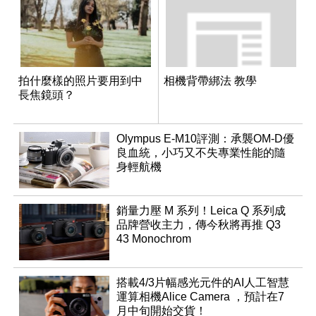
拍什麼樣的照片要用到中
相機背帶綁法 教學
長焦鏡頭？
Olympus E-M10評測：承襲OM-D優
良血統，小巧又不失專業性能的隨
身輕航機
銷量力壓 M 系列！Leica Q 系列成
品牌營收主力，傳今秋將再推 Q3
43 Monochrom
搭載4/3片幅感光元件的AI人工智慧
運算相機Alice Camera ，預計在7
月中旬開始交貨！