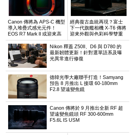
Canon 傳將為 APS-C 機型
經典復古血統再現？富士
導入堆疊式感光元件！
下一代旗艦相機 X-T6 傳將
EOS R7 Mark II 或迎來高
迎來外觀與色彩科學雙重
速讀出升級
優化
Nikon 釋蓋 Z50II、D6 與 D780 的
最新韌體更新！針對選單語系及曝
光異常進行修復
德韓光學大廠聯手打造！Samyang
預告 8 月推出 L 接環 60-180mm
F2.8 望遠變焦鏡
Canon 傳將於 9 月推出全新 RF 超
望遠變焦鏡頭 RF 300-600mm
F5.6L IS USM