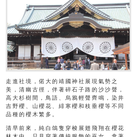
走進社境，偌大的靖國神社展現氣勢之
美，清幽古徑，伴著碎石子路的沙沙聲，
高大杉樹間，鳥語、烏鴉輕聲齊鳴，染井
吉野櫻、山櫻花、緋寒櫻和枝垂櫻等不同
品種的櫻木繁多。
清早前來，純白鴿隻穿梭展翅飛翔在櫻花
林木中，只見穿著傳統服飾的巫女，拿著