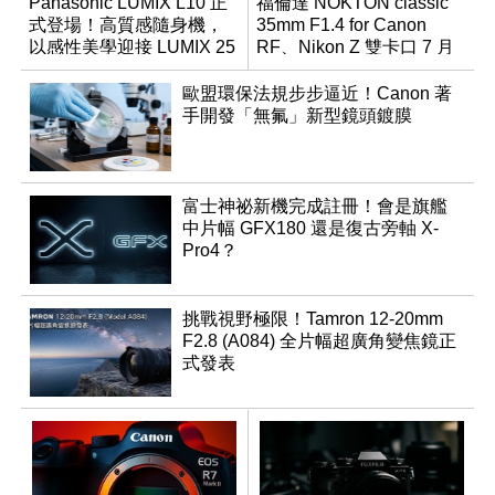
Panasonic LUMIX L10 正
福倫達 NOKTON classic
式登場！高質感隨身機，
35mm F1.4 for Canon
以感性美學迎接 LUMIX 25
RF、Nikon Z 雙卡口 7 月
週年
同步登台
歐盟環保法規步步逼近！Canon 著
手開發「無氟」新型鏡頭鍍膜
富士神祕新機完成註冊！會是旗艦
中片幅 GFX180 還是復古旁軸 X-
Pro4？
挑戰視野極限！Tamron 12-20mm
F2.8 (A084) 全片幅超廣角變焦鏡正
式發表