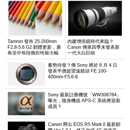
Tamron 發布 25-200mm
內建增倍鏡時代來臨？
F2.8-5.6 G2 韌體更新，廣
Canon 傳第四季末發表新
角至中焦段微距性能大幅
一代大白巨砲
升級
蓄勢待發？傳 Sony 將於 8 月 4 日
發表平價超望遠鏡頭 FE 100-
400mm F5.6-8
Sony 最新註冊機號「WW308784」
曝光，隨身機或 APS-C 系統將迎新
成員？
Canon 釋出 EOS R5 Mark II 最新韌