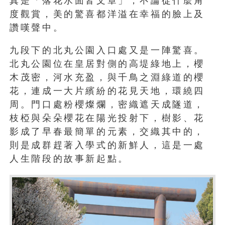
真是「落花水面皆文章」，不論從什麼角
度觀賞，美的驚喜都洋溢在幸福的臉上及
讚嘆聲中。
九段下的北丸公園入口處又是一陣驚喜。
北丸公園位在皇居對側的高堤綠地上，櫻
木茂密，河水充盈，與千鳥之淵綠道的櫻
花，連成一大片繽紛的花見天地，環繞四
周。門口處粉櫻燦爛，密織遮天成隧道，
枝椏與朵朵櫻花在陽光投射下，樹影、花
影成了早春最簡單的元素，交織其中的，
則是成群趕著入學式的新鮮人，這是一處
人生階段的故事新起點。