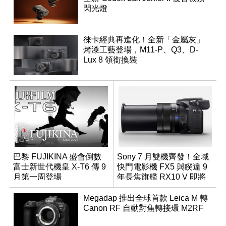
閃光燈
徠卡經典再進化！全新「金屬灰」
烤漆工藝登場，M11-P、Q3、D-
Lux 8 領銜換裝
巴黎 FUJIKINA 盛會倒數
Sony 7 月雙機齊發！全域
富士新世代機皇 X-T6 傳 9
快門電影機 FX5 與睽違 9
月第一周登場
年長焦旗艦 RX10 V 即將
登場
Megadap 推出全球首款 Leica M 轉
Canon RF 自動對焦轉接環 M2RF