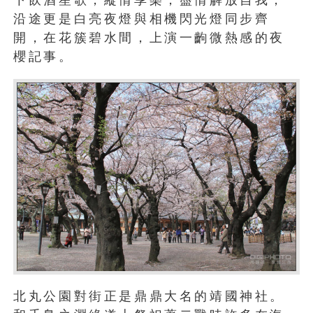
下飲酒笙歌，縱情享樂，盡情解放自我，
沿途更是白亮夜燈與相機閃光燈同步齊
開，在花簇碧水間，上演一齣微熱感的夜
櫻記事。
北丸公園對街正是鼎鼎大名的靖國神社。