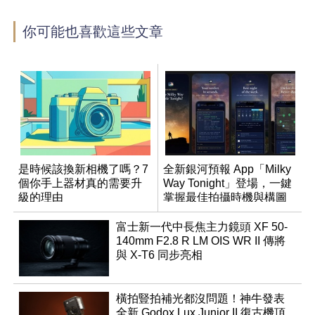
你可能也喜歡這些文章
是時候該換新相機了嗎？7
全新銀河預報 App「Milky
個你手上器材真的需要升
Way Tonight」登場，一鍵
級的理由
掌握最佳拍攝時機與構圖
富士新一代中長焦主力鏡頭 XF 50-
140mm F2.8 R LM OIS WR II 傳將
與 X-T6 同步亮相
橫拍豎拍補光都沒問題！神牛發表
全新 Godox Lux Junior II 復古機頂