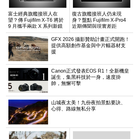
富士經典旗艦接班人在
復古旗艦接班人仍未現
望？傳 Fujifilm X-T6 將於
身？盤點 Fujifilm X-Pro4
9 月攜手兩款 X 系列新鏡
近期傳聞與現實差距
頭登場
GFX 2026 攝影贊助計畫正式開跑！
提供高額創作基金與中片幅器材支
援
Canon正式發表EOS R1！全新機皇
誕生，集黑科技於一身，速度掛
帥，無懈可擊
山城夜太美！九份夜拍景點要訣、
心得、路線無私分享