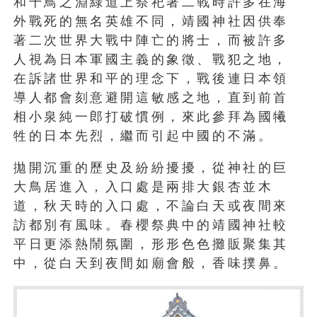
和千鳥之淵綠道上祭祀著二戰時許多在海
外戰死的無名英雄不同，靖國神社因供奉
著二次世界大戰中陣亡的將士，而被許多
人視為日本軍國主義的象徵、戰犯之地，
在訴諸世界和平的理念下，戰後連日本領
導人都會刻意避開這敏感之地，直到前首
相小泉純一郎打破慣例，來此參拜為國犧
牲的日本先烈，繼而引起中國的不滿。
拋開沉重的歷史及紛紛擾擾，從神社的巨
大鳥居進入，入口處是兩排大銀杏並木
道，秋天時的入口處，不論白天或夜間來
訪都別有風味。春櫻祭典中的靖國神社較
平日更添熱鬧氛圍，形形色色攤販聚集其
中，從白天到夜間如廟會般，香味撲鼻。