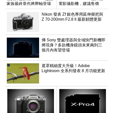
家族最終章也將壓軸登場
電影攝影機，建議售價
NT$144,980
Nikon 發表 Zf 銀色專用延伸握把與
Z 70-200mm F2.8 II 最新韌體更新
傳 Sony 雙處理器與全域快門新機即
將現身？多款機身鏡頭未來兩到三
個月內有望登場
遮罩精細度大升級！Adobe
Lightroom 全系列發表 8 月功能更新