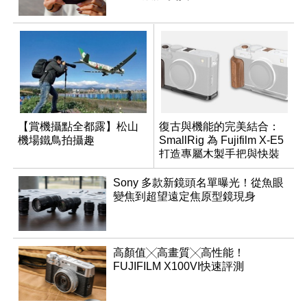
【賞機攝點全都露】松山
復古與機能的完美結合：
機場鐵鳥拍攝趣
SmallRig 為 Fujifilm X-E5
打造專屬木製手把與快裝
板配件
Sony 多款新鏡頭名單曝光！從魚眼
變焦到超望遠定焦原型鏡現身
高顏值╳高畫質╳高性能！
FUJIFILM X100VI快速評測