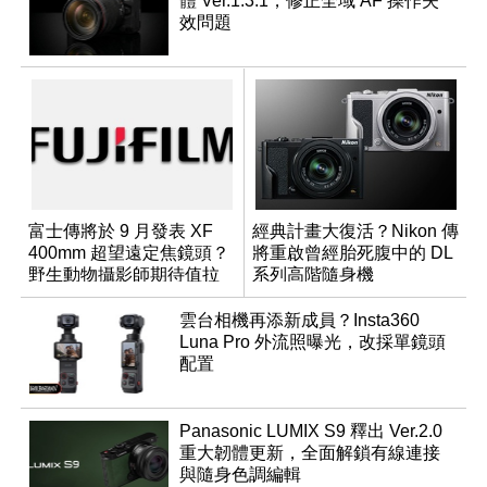
體 Ver.1.3.1，修正全域 AF 操作失
效問題
富士傳將於 9 月發表 XF
經典計畫大復活？Nikon 傳
400mm 超望遠定焦鏡頭？
將重啟曾經胎死腹中的 DL
野生動物攝影師期待值拉
系列高階隨身機
滿
雲台相機再添新成員？Insta360
Luna Pro 外流照曝光，改採單鏡頭
配置
Panasonic LUMIX S9 釋出 Ver.2.0
重大韌體更新，全面解鎖有線連接
與隨身色調編輯