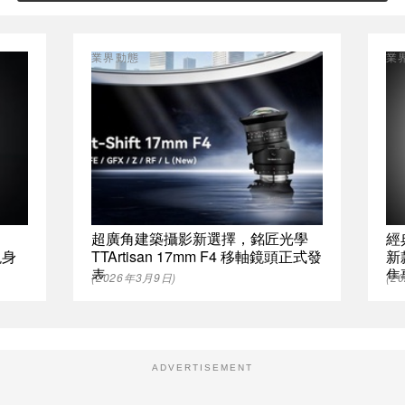
業界動態
業
超廣角建築攝影新選擇，銘匠光學
經
現身
TTArtisan 17mm F4 移軸鏡頭正式發
新
表
焦
(2026年3月9日)
(2
ADVERTISEMENT