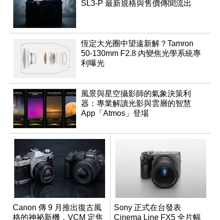
SL3-P 最新規格與售價傳聞流出
恆定大光圈中望遠新解？Tamron
50-130mm F2.8 內變焦光學系統專
利曝光
風景與星空攝影師的氣象決策利
器：專業解讀光影與雲層的智慧
App「Atmos」登場
Canon 傳 9 月推出復古風
Sony 正式在台發表
格的神祕新機，VCM 定焦
Cinema Line FX5 全片幅