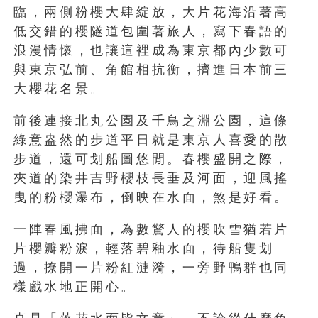
臨，兩側粉櫻大肆綻放，大片花海沿著高
低交錯的櫻隧道包圍著旅人，寫下春語的
浪漫情懷，也讓這裡成為東京都內少數可
與東京弘前、角館相抗衡，擠進日本前三
大櫻花名景。
前後連接北丸公園及千鳥之淵公園，這條
綠意盎然的步道平日就是東京人喜愛的散
步道，還可划船圖悠閒。春櫻盛開之際，
夾道的染井吉野櫻枝長垂及河面，迎風搖
曳的粉櫻瀑布，倒映在水面，煞是好看。
一陣春風拂面，為數驚人的櫻吹雪猶若片
片櫻瓣粉淚，輕落碧釉水面，待船隻划
過，撩開一片粉紅漣漪，一旁野鴨群也同
樣戲水地正開心。