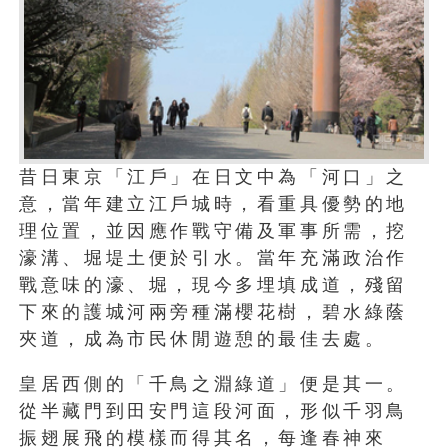
昔日東京「江戶」在日文中為「河口」之
意，當年建立江戶城時，看重具優勢的地
理位置，並因應作戰守備及軍事所需，挖
濠溝、堀堤土便於引水。當年充滿政治作
戰意味的濠、堀，現今多埋填成道，殘留
下來的護城河兩旁種滿櫻花樹，碧水綠蔭
夾道，成為市民休閒遊憩的最佳去處。
皇居西側的「千鳥之淵綠道」便是其一。
從半藏門到田安門這段河面，形似千羽鳥
振翅展飛的模樣而得其名，每逢春神來