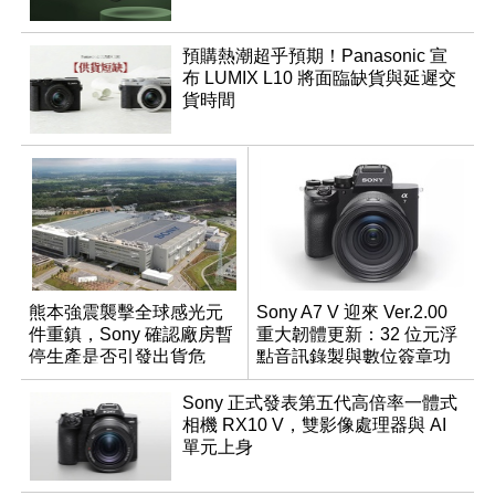
預購熱潮超乎預期！Panasonic 宣
布 LUMIX L10 將面臨缺貨與延遲交
貨時間
熊本強震襲擊全球感光元
Sony A7 V 迎來 Ver.2.00
件重鎮，Sony 確認廠房暫
重大韌體更新：32 位元浮
停生產是否引發出貨危
點音訊錄製與數位簽章功
機？
能登場
Sony 正式發表第五代高倍率一體式
相機 RX10 V，雙影像處理器與 AI
單元上身