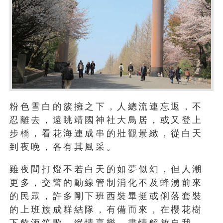
粉色雪白的簇擁之下，人總流連忘返，不
忍離去，遠眺靖國神社大鳥居，或又登上
步橋，看花海連成串的壯觀景緻，從白天
到夜晚，各有其風采。
雖夜間打燈不若白天的如夢似幻，但人潮
更多，交警的動線管制消化不及蜂湧前來
的民眾，許多剛下班西裝畢挺或俐落套裝
的上班族成群結隊，有備而來，在櫻花樹