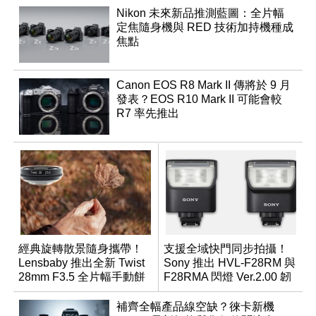
Nikon 未來新品推測藍圖：全片幅
定焦隨身機與 RED 技術加持機種成
焦點
Canon EOS R8 Mark II 傳將於 9 月
發表？EOS R10 Mark II 可能會較
R7 率先推出
經典旋轉散景隨身攜帶！
支援全域快門同步拍攝！
Lensbaby 推出全新 Twist
Sony 推出 HVL-F28RM 與
28mm F3.5 全片幅手動餅
F28RMA 閃燈 Ver.2.00 韌
乾鏡
體
補齊全幅產品線空缺？徠卡新機