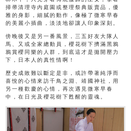
掃帚清理寺內庭園或整理祭典販賣品，優
雅的身影，細膩的動作，像極了微寒早春
的美麗小插曲，淡淡地卻讓人印象深刻。
傍晚後又是另一番風景，三五好友大隊人
馬、又或全家總動員，櫻花樹下擠滿黑鴉
鴉賞櫻同樂的人群，到底這才是拋開壓力
下，日本人的真性情啊！
歷史成敗難以斷定是非，或許帶著純淨而
喜悅的心情來訪千鳥之淵、靖國神社，用
另一種歡慶的心情，再次遇見微寒早春
中，在日光及櫻花樹下甦醒的靈魂。