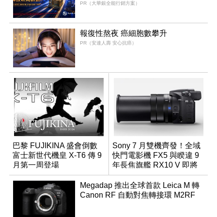
PR（大華銀全能行銷方案）
報復性熬夜 癌細胞數攀升
PR（安達人壽 安心抗癌）
巴黎 FUJIKINA 盛會倒數
Sony 7 月雙機齊發！全域
富士新世代機皇 X-T6 傳 9
快門電影機 FX5 與睽違 9
月第一周登場
年長焦旗艦 RX10 V 即將
登場
Megadap 推出全球首款 Leica M 轉
Canon RF 自動對焦轉接環 M2RF