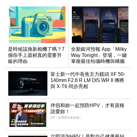
是時候該換新相機了嗎？7
全新銀河預報 App「Milky
個你手上器材真的需要升
Way Tonight」登場，一鍵
級的理由
掌握最佳拍攝時機與構圖
富士新一代中長焦主力鏡頭 XF 50-
140mm F2.8 R LM OIS WR II 傳將
與 X-T6 同步亮相
伴侶和妳一起預防HPV，才有資格
說愛妳！
PR（台灣癌症基金會）
立即諮詢HPV！是對自己健康最好