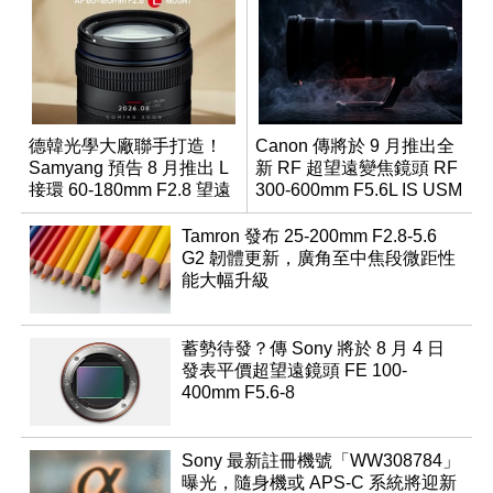
德韓光學大廠聯手打造！
Canon 傳將於 9 月推出全
Samyang 預告 8 月推出 L
新 RF 超望遠變焦鏡頭 RF
接環 60-180mm F2.8 望遠
300-600mm F5.6L IS USM
變焦鏡
Tamron 發布 25-200mm F2.8-5.6
G2 韌體更新，廣角至中焦段微距性
能大幅升級
蓄勢待發？傳 Sony 將於 8 月 4 日
發表平價超望遠鏡頭 FE 100-
400mm F5.6-8
Sony 最新註冊機號「WW308784」
曝光，隨身機或 APS-C 系統將迎新