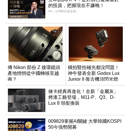
的投資，把握現在不嫌晚！
PR（台灣癌症基金會）
傳 Nikon 部份 Z 接環鏡頭
橫拍豎拍補光都沒問題！
產地悄悄從中國轉移至越
神牛發表全新 Godox Lux
南？
Junior II 復古機頂閃光燈
徠卡經典再進化！全新「金屬灰」
烤漆工藝登場，M11-P、Q3、D-
Lux 8 領銜換裝
009829掌握AI關鍵 大華韓國KOSPI
50今強勢開募