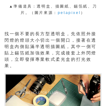
▲準備道具：透明盒、描圖紙、錫箔紙、刀
片。（圖片來源：
petapixel
）
找一個不要的長方型透明盒，先依照外接
閃燈的燈頭大小切出一個開口，接著在透
明盒內側貼滿半透明描圖紙，其中一側可
貼上錫箔紙加強效果，完成後套上外閃燈
頭，立即發揮專業軟式柔光盒的打光效
果。