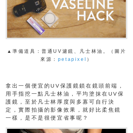
▲準備道具：普通UV濾鏡、凡士林油。（圖片
來源：
petapixel
）
拿出一個便宜的UV保護鏡鎖在鏡頭前端，
用手指挖一點凡士林油，平均塗抹在UV保
護鏡，至於凡士林厚度與多寡可自行決
定，實際拍攝的影像效果，就好比柔焦鏡
一樣，是不是很便宜省事呢？