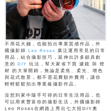
不用花大錢，也能拍出專業質感作品，外
國攝影師
廣泛運用常見的日常
Leo Rosas
用品，結合攝影技巧，延伸出許多頗具創
意的
玩法，幫大家省下買 濾鏡 與 燈
DIY
材 的大筆開銷，無論是柔焦、柔光、增色
與花式散景，都不需花費額外費用，讓你
輕輕鬆鬆拍出專業級攝影作品。
沒想到家中隨手可得的日常生活用品，也
可以用來豐富你的攝影生活，外國攝影師
Leo Rosas在網路上秀出七大招DIY奧