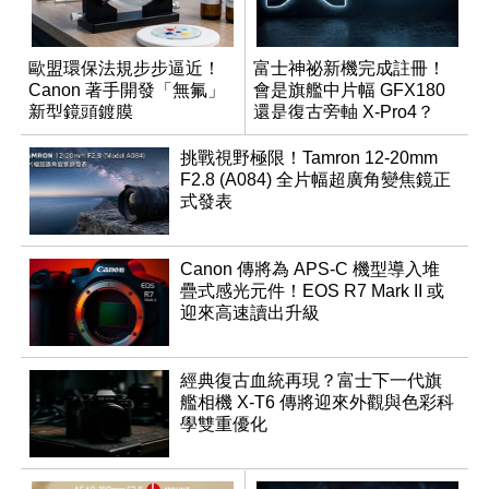
歐盟環保法規步步逼近！
富士神祕新機完成註冊！
Canon 著手開發「無氟」
會是旗艦中片幅 GFX180
新型鏡頭鍍膜
還是復古旁軸 X-Pro4？
挑戰視野極限！Tamron 12-20mm
F2.8 (A084) 全片幅超廣角變焦鏡正
式發表
Canon 傳將為 APS-C 機型導入堆
疊式感光元件！EOS R7 Mark II 或
迎來高速讀出升級
經典復古血統再現？富士下一代旗
艦相機 X-T6 傳將迎來外觀與色彩科
學雙重優化