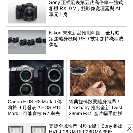
Sony 正式發表第五代高倍率一體式
相機 RX10 V，雙影像處理器與 AI
單元上身
Nikon 未來新品推測藍圖：全片幅
定焦隨身機與 RED 技術加持機種成
焦點
Canon EOS R8 Mark II 傳
經典旋轉散景隨身攜帶！
將於 9 月發表？EOS R10
Lensbaby 推出全新 Twist
Mark II 可能會較 R7 率先
28mm F3.5 全片幅手動餅
推出
乾鏡
支援全域快門同步拍攝！Sony 推出
HVL-F28RM 與 F28RMA 閃燈