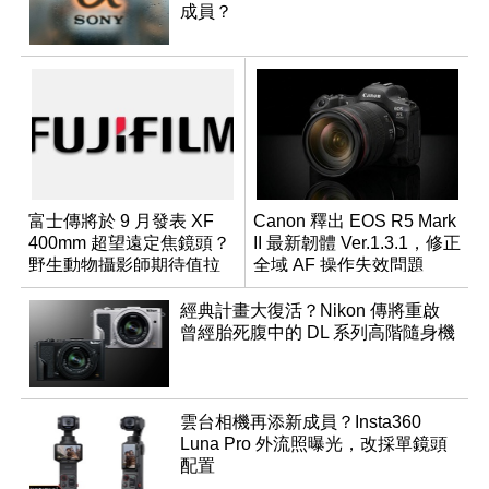
成員？
富士傳將於 9 月發表 XF
Canon 釋出 EOS R5 Mark
400mm 超望遠定焦鏡頭？
II 最新韌體 Ver.1.3.1，修正
野生動物攝影師期待值拉
全域 AF 操作失效問題
滿
經典計畫大復活？Nikon 傳將重啟
曾經胎死腹中的 DL 系列高階隨身機
雲台相機再添新成員？Insta360
Luna Pro 外流照曝光，改採單鏡頭
配置