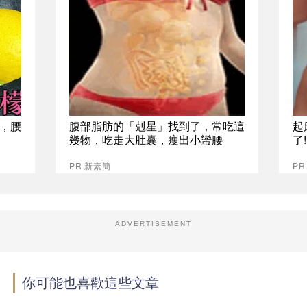
，腰
腹部脂肪的「剋星」找到了，常吃這
起
幾物，吃走大肚囊，瘦出小蠻腰
了
PR 新素簡
PR
ADVERTISEMENT
你可能也喜歡這些文章