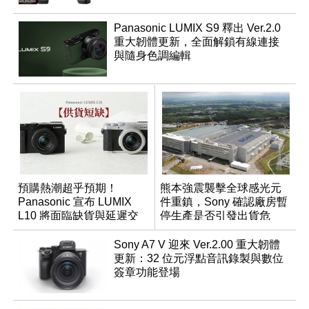
Panasonic LUMIX S9 釋出 Ver.2.0
重大韌體更新，全面解鎖有線連接
與隨身色調編輯
預購熱潮超乎預期！
熊本強震襲擊全球感光元
Panasonic 宣布 LUMIX
件重鎮，Sony 確認廠房暫
L10 將面臨缺貨與延遲交
停生產是否引發出貨危
貨時間
機？
Sony A7 V 迎來 Ver.2.00 重大韌體
更新：32 位元浮點音訊錄製與數位
簽章功能登場