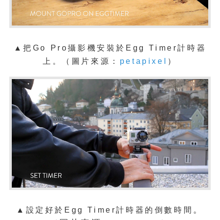
▲把Go Pro攝影機安裝於
Egg Timer計時器
上
。（圖片來源：
petapixel
）
。
▲設定好於Egg Timer計時器的倒數時間