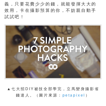
義，只要花費少少的錢，就能發揮大大的
效用，卡在攝影預算的你，不妨親自動手
試試吧！
▲七大招DIY祕技全部學完，立馬變身攝影
省
錢
達人。
（圖片來源：
petapixel
）