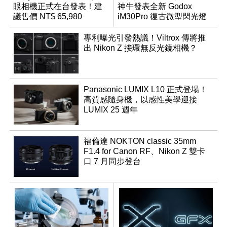
眼相機正式在台發表！建
神牛發表全新 Godox
議售價 NT$ 65,980
iM30Pro 復古微型閃光燈
專利曝光引發熱議！Viltrox 傳將推
出 Nikon Z 接環無反光鏡相機？
Panasonic LUMIX L10 正式登場！
高質感隨身機，以感性美學迎接
LUMIX 25 週年
福倫達 NOKTON classic 35mm
F1.4 for Canon RF、Nikon Z 雙卡
口 7 月同步登台