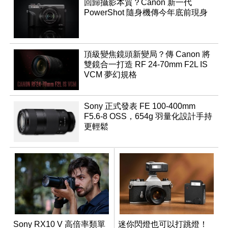
回歸攝影本質？Canon 新一代
PowerShot 隨身機傳今年底前現身
頂級變焦鏡頭新變局？傳 Canon 將
雙鏡合一打造 RF 24-70mm F2L IS
VCM 夢幻規格
Sony 正式發表 FE 100-400mm
F5.6-8 OSS，654g 羽量化設計手持
更輕鬆
Sony RX10 V 高倍率類單
迷你閃燈也可以打跳燈！