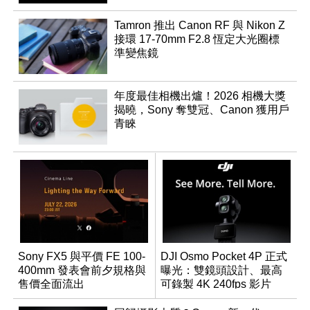
Tamron 推出 Canon RF 與 Nikon Z
接環 17-70mm F2.8 恆定大光圈標
準變焦鏡
年度最佳相機出爐！2026 相機大獎
揭曉，Sony 奪雙冠、Canon 獲用戶
青睞
Sony FX5 與平價 FE 100-
DJI Osmo Pocket 4P 正式
400mm 發表會前夕規格與
曝光：雙鏡頭設計、最高
售價全面流出
可錄製 4K 240fps 影片