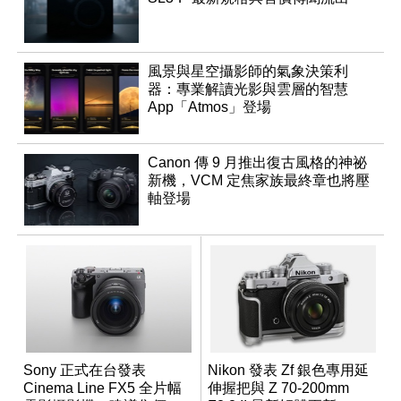
風景與星空攝影師的氣象決策利
器：專業解讀光影與雲層的智慧
App「Atmos」登場
Canon 傳 9 月推出復古風格的神祕
新機，VCM 定焦家族最終章也將壓
軸登場
Sony 正式在台發表
Nikon 發表 Zf 銀色專用延
Cinema Line FX5 全片幅
伸握把與 Z 70-200mm