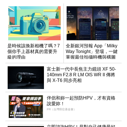
是時候該換新相機了嗎？7
全新銀河預報 App「Milky
個你手上器材真的需要升
Way Tonight」登場，一鍵
級的理由
掌握最佳拍攝時機與構圖
富士新一代中長焦主力鏡頭 XF 50-
140mm F2.8 R LM OIS WR II 傳將
與 X-T6 同步亮相
伴侶和妳一起預防HPV，才有資格
說愛妳！
PR（台灣癌症基金會）
立即諮詢HPV！是對自己健康最好