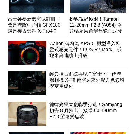
富士神祕新機完成註冊！
挑戰視野極限！Tamron
會是旗艦中片幅 GFX180
12-20mm F2.8 (A084) 全
還是復古旁軸 X-Pro4？
片幅超廣角變焦鏡正式發
表
Canon 傳將為 APS-C 機型導入堆
疊式感光元件！EOS R7 Mark II 或
迎來高速讀出升級
經典復古血統再現？富士下一代旗
艦相機 X-T6 傳將迎來外觀與色彩科
學雙重優化
德韓光學大廠聯手打造！Samyang
預告 8 月推出 L 接環 60-180mm
F2.8 望遠變焦鏡