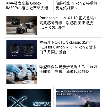
神牛發表全新 Godox
傳將推出 Nikon Z 接環無
iM30Pro 復古微型閃光燈
反光鏡相機？
Panasonic LUMIX L10 正式登場！
高質感隨身機，以感性美學迎接
LUMIX 25 週年
福倫達 NOKTON classic 35mm
F1.4 for Canon RF、Nikon Z 雙卡
口 7 月同步登台
歐盟環保法規步步逼近！Canon 著
手開發「無氟」新型鏡頭鍍膜