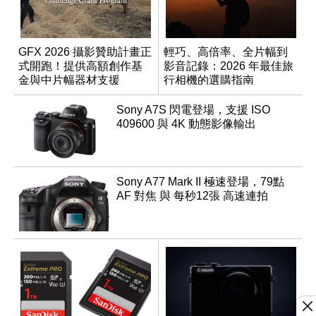
GFX 2026 攝影贊助計畫正
輕巧、高倍率、全片幅到
式開跑！提供高額創作基
影音記錄：2026 年最佳旅
金與中片幅器材支援
行相機的選購指南
Sony A7S 閃電登場，支援 ISO
409600 與 4K 動態影像輸出
Sony A77 Mark II 極速登場，79點
AF 對焦 與 每秒12張 高速連拍