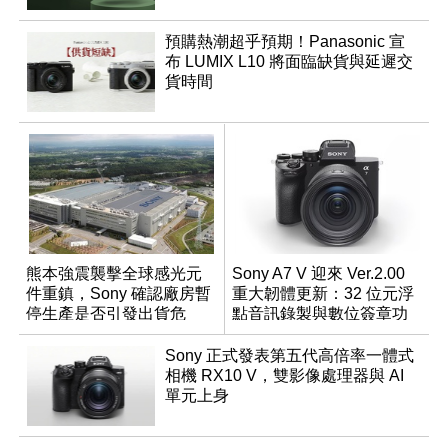
預購熱潮超乎預期！Panasonic 宣
布 LUMIX L10 將面臨缺貨與延遲交
貨時間
熊本強震襲擊全球感光元
Sony A7 V 迎來 Ver.2.00
件重鎮，Sony 確認廠房暫
重大韌體更新：32 位元浮
停生產是否引發出貨危
點音訊錄製與數位簽章功
機？
能登場
Sony 正式發表第五代高倍率一體式
相機 RX10 V，雙影像處理器與 AI
單元上身