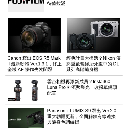
待值拉滿
Canon 釋出 EOS R5 Mark
經典計畫大復活？Nikon 傳
II 最新韌體 Ver.1.3.1，修正
將重啟曾經胎死腹中的 DL
全域 AF 操作失效問題
系列高階隨身機
雲台相機再添新成員？Insta360
Luna Pro 外流照曝光，改採單鏡頭
配置
Panasonic LUMIX S9 釋出 Ver.2.0
重大韌體更新，全面解鎖有線連接
與隨身色調編輯