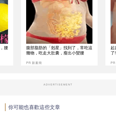
，腰
腹部脂肪的「剋星」找到了，常吃這
起
幾物，吃走大肚囊，瘦出小蠻腰
了
PR 新素簡
PR
ADVERTISEMENT
你可能也喜歡這些文章