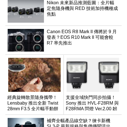
Nikon 未來新品推測藍圖：全片幅
定焦隨身機與 RED 技術加持機種成
焦點
Canon EOS R8 Mark II 傳將於 9 月
發表？EOS R10 Mark II 可能會較
R7 率先推出
經典旋轉散景隨身攜帶！
支援全域快門同步拍攝！
Lensbaby 推出全新 Twist
Sony 推出 HVL-F28RM 與
28mm F3.5 全片幅手動餅
F28RMA 閃燈 Ver.2.00 韌
乾鏡
體
補齊全幅產品線空缺？徠卡新機
SL3-P 最新規格與售價傳聞流出