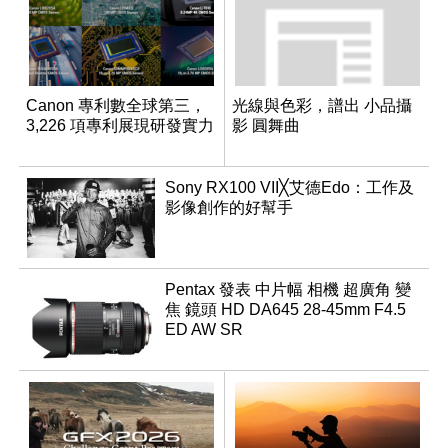
Canon 專利數全球第三，
光線與色彩，譜出 小品攝
3,226 項專利展現研發實力
影 圓舞曲
Sony RX100 VII╳艾德Edo：工作及
影像創作的好幫手
Pentax 發表 中片幅 相機 超廣角 變
焦 鏡頭 HD DA645 28-45mm F4.5
ED AW SR