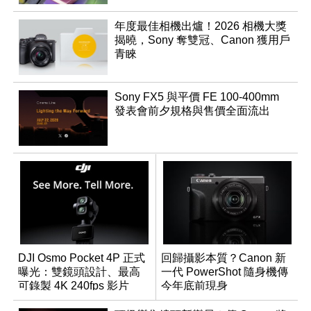
年度最佳相機出爐！2026 相機大獎
揭曉，Sony 奪雙冠、Canon 獲用戶
青睞
Sony FX5 與平價 FE 100-400mm
發表會前夕規格與售價全面流出
DJI Osmo Pocket 4P 正式
回歸攝影本質？Canon 新
曝光：雙鏡頭設計、最高
一代 PowerShot 隨身機傳
可錄製 4K 240fps 影片
今年底前現身