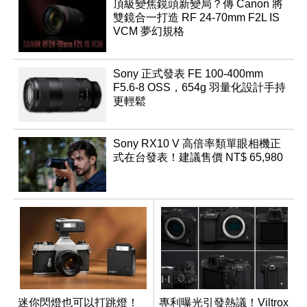
頂級變焦鏡頭新變局？傳 Canon 將
雙鏡合一打造 RF 24-70mm F2L IS
VCM 夢幻規格
Sony 正式發表 FE 100-400mm
F5.6-8 OSS，654g 羽量化設計手持
更輕鬆
Sony RX10 V 高倍率類單眼相機正
式在台發表！建議售價 NT$ 65,980
迷你閃燈也可以打跳燈！
專利曝光引發熱議！Viltrox