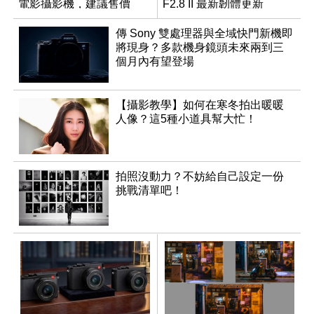
電影攝影機，建議售價
F2.8 II 最新韌體更新
NT$144,980
傳 Sony 雙處理器與全域快門新機即
將現身？多款機身鏡頭未來兩到三
個月內有望登場
【攝影教學】如何在寒冬拍出暖暖
人像？這5種小道具幫大忙！
拍照沒動力？不妨給自己設定一份
挑戰清單吧！