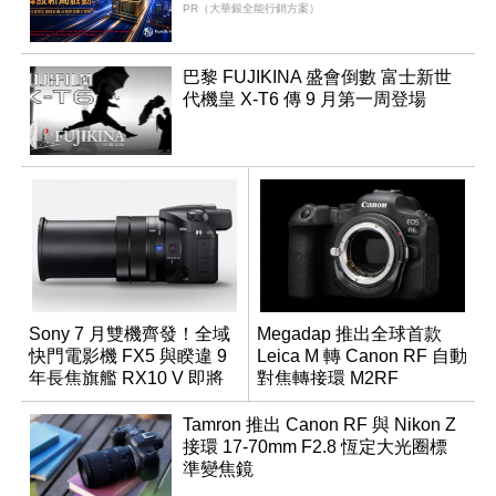
PR（大華銀全能行銷方案）
巴黎 FUJIKINA 盛會倒數 富士新世
代機皇 X-T6 傳 9 月第一周登場
Sony 7 月雙機齊發！全域
Megadap 推出全球首款
快門電影機 FX5 與睽違 9
Leica M 轉 Canon RF 自動
年長焦旗艦 RX10 V 即將
對焦轉接環 M2RF
登場
Tamron 推出 Canon RF 與 Nikon Z
接環 17-70mm F2.8 恆定大光圈標
準變焦鏡