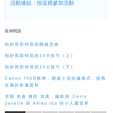
活動連結：按這裡參加活動
延伸閱讀
拍好局部
特
寫
的關鍵思維
拍好局部
特
寫
的10大技巧《上》
拍好局部
特
寫
的10大技巧《下》
Canon 700D教學：開啟小花拍攝模式，挑戰
近攝的影像題材
另類 美食 微距
寫
真，攝影師 Jierre
Javelle 與 Akiko Ida 的小人國世界