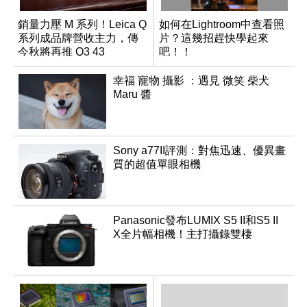
銷量力壓 M 系列！Leica Q
如何在Lightroom中查看照
系列成品牌營收主力，傳
片？這幾招趕快學起來
今秋將再推 Q3 43
吧！！
Monochrom
幸福 寵物 攝影 ：遇見 微笑 柴犬
Maru 醬
Sony a77II評測：對焦迅速、優異畫
質的超值單眼相機
Panasonic發布LUMIX S5 II和S5 II
X全片幅相機！主打攝錄雙棲