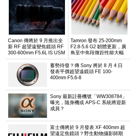
Canon 傳將於 9 月推出全
Tamron 發布 25-200mm
新 RF 超望遠變焦鏡頭 RF
F2.8-5.6 G2 韌體更新，廣
300-600mm F5.6L IS USM
角至中焦段微距性能大幅
升級
蓄勢待發？傳 Sony 將於 8 月 4 日
發表平價超望遠鏡頭 FE 100-
400mm F5.6-8
Sony 最新註冊機號「WW308784」
曝光，隨身機或 APS-C 系統將迎新
成員？
富士傳將於 9 月發表 XF 400mm 超
望遠定焦鏡頭？野生動物攝影師期