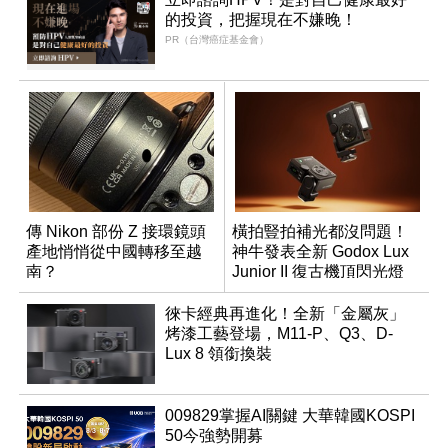
的投資，把握現在不嫌晚！
PR（台灣癌症基金會）
傳 Nikon 部份 Z 接環鏡頭
橫拍豎拍補光都沒問題！
產地悄悄從中國轉移至越
神牛發表全新 Godox Lux
南？
Junior II 復古機頂閃光燈
徠卡經典再進化！全新「金屬灰」
烤漆工藝登場，M11-P、Q3、D-
Lux 8 領銜換裝
009829掌握AI關鍵 大華韓國KOSPI
50今強勢開募