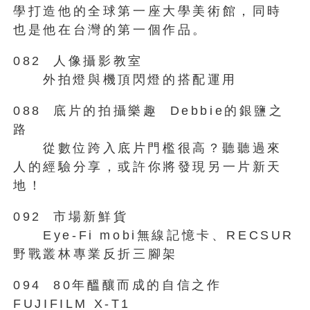
學打造他的全球第一座大學美術館，同時
也是他在台灣的第一個作品。
082 人像攝影教室
外拍燈與機頂閃燈的搭配運用
088 底片的拍攝樂趣 Debbie的銀鹽之
路
從數位跨入底片門檻很高？聽聽過來
人的經驗分享，或許你將發現另一片新天
地！
092 市場新鮮貨
Eye-Fi mobi無線記憶卡、RECSUR
野戰叢林專業反折三腳架
094 80年醞釀而成的自信之作
FUJIFILM X-T1