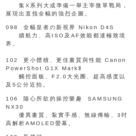
集X系列大成準備一舉主宰微單戰局，
展現出直指全幅的強烈企圖。
098 全幅皇者の新視界 Nikon D4S
續航力、高ISO及AF效能都達極致境
界。
102 更小體積、更佳畫質與性能 Canon
PowerShot G1X MarkⅡ
觸控面板、F2.0大光圈、超高感度以
及5公分近拍。
106 隨心所欲的操控樂趣 SAMSUNG
NX30
優異畫質、紮實手感、無線傳輸、3吋
高解析AMOLED螢幕。