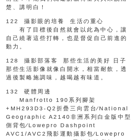
楚、講明白！
122 攝影眼的培養 生活の重心
有了目標後自然就會以此為中心，讓
自己繞著這些打轉，也是督促自己前進的
動力。
128 攝影部落客 那些生活的美好 日子
那些生活影像就像白開水，相當耐飲，透
過後製略施調味，越喝越有味道。
132 硬體周邊
Manfrotto 190系列腳架
+MH293D3-Q2折疊三向雲台∕National
Geographic A2140非洲系列白金版中型
側背包∕Lowepro Dashpoint
AVC1/AVC2飛影運動攝影包∕Lowepro