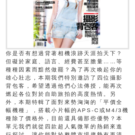
你是否有想過背著相機浪跡天涯拍天下？
但礙於家庭、語言、經費甚至膽量……等
種種因素而黯然做罷？為了再次喚起你的
雄心壯志，本期我們特別邀訪了四位攝影
背包客，希望透過他們心法傳授，能再次
燃起各位對於自助旅拍的高度熱情。另
外，本期特輯了面對來勢洶洶的「平價全
幅機種」，搭載小片幅的APS-C或M4/3機
種除了價格外，目前還具備那些優勢？本
單元我們就從四款超人氣微單的熱銷來進
行探討，讓你能對於整體市場趨勢有更清