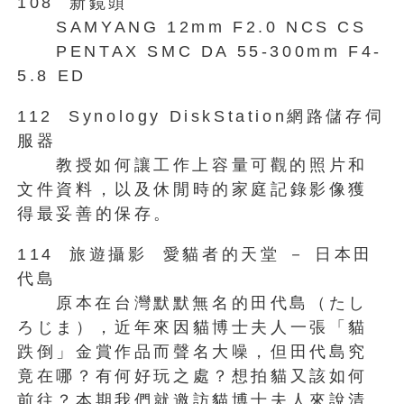
108 新鏡頭
SAMYANG 12mm F2.0 NCS CS
PENTAX SMC DA 55-300mm F4-
5.8 ED
112 Synology DiskStation網路儲存伺
服器
教授如何讓工作上容量可觀的照片和
文件資料，以及休閒時的家庭記錄影像獲
得最妥善的保存。
114 旅遊攝影 愛貓者的天堂 － 日本田
代島
原本在台灣默默無名的田代島（たし
ろじま），近年來因貓博士夫人一張「貓
跌倒」金賞作品而聲名大噪，但田代島究
竟在哪？有何好玩之處？想拍貓又該如何
前往？本期我們就邀訪貓博士夫人來說清