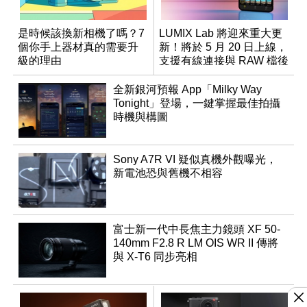
是時候該換新相機了嗎？7
LUMIX Lab 將迎來重大更
個你手上器材真的需要升
新！將於 5 月 20 日上線，
級的理由
支援有線連接與 RAW 檔後
製
全新銀河預報 App「Milky Way
Tonight」登場，一鍵掌握最佳拍攝
時機與構圖
Sony A7R VI 疑似真機外觀曝光，
新電池恐與舊機不相容
富士新一代中長焦主力鏡頭 XF 50-
140mm F2.8 R LM OIS WR II 傳將
與 X-T6 同步亮相