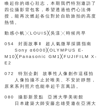
喚起你的雄心壯志，本期我們特別邀訪了
四位攝影背包客，希望透過他們心法傳
授，能再次燃起各位對於自助旅拍的高度
熱情。
動感小帆╳LOUIS╳吳漾╳時候尚早
054 封面故事Ⅱ 超人氣微單採購指南
Sony α6000╳OLYMPUS E-
M10╳Panasonic GM1╳FUJIFILM X-
E2
072 特別企劃 故事性人像創作這樣拍
人像拍攝不止於唯美、不安於靜態，
原來系列照片也能串起千言萬語。
080 攝影新景點 亞洲大學美術館
日本建築大師安藤忠雄受邀在亞洲大