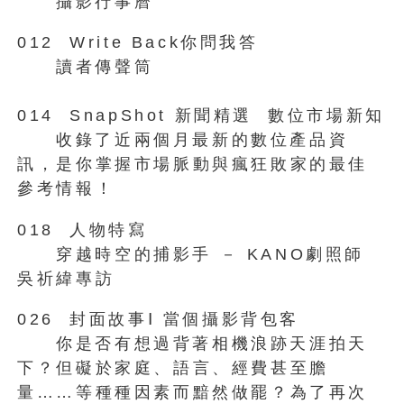
攝影行事曆
012 Write Back你問我答
讀者傳聲筒
014 SnapShot 新聞精選 數位市場新知
收錄了近兩個月最新的數位產品資
訊，是你掌握市場脈動與瘋狂敗家的最佳
參考情報！
018 人物特寫
穿越時空的捕影手 － KANO劇照師
吳祈緯專訪
026 封面故事Ⅰ 當個攝影背包客
你是否有想過背著相機浪跡天涯拍天
下？但礙於家庭、語言、經費甚至膽
量……等種種因素而黯然做罷？為了再次