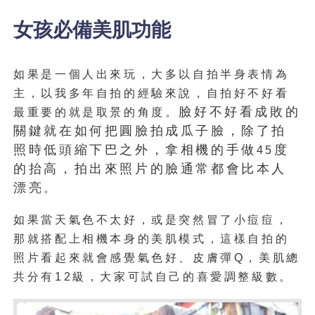
女孩必備美肌功能
如果是一個人出來玩，大多以自拍半身表情為
主，
以我多年自拍的經驗來說，
自拍好不好看
臉好不好看成敗的
最重要的就是取景的角度。
關鍵就在如何把圓臉拍成瓜子臉，除了拍
照時低頭縮下巴之外，拿相機的手做
度
45
的抬高，拍出來照片的臉通常都會比本人
漂亮
。
如果當天氣色不太好，或是突然冒了小痘痘，
那就搭配上相機本身的美肌模式，
這樣自拍的
照片看起來就會感覺氣色好、皮膚彈
Q，美肌總
共分有12級，大家可試自己的喜愛調整級數。