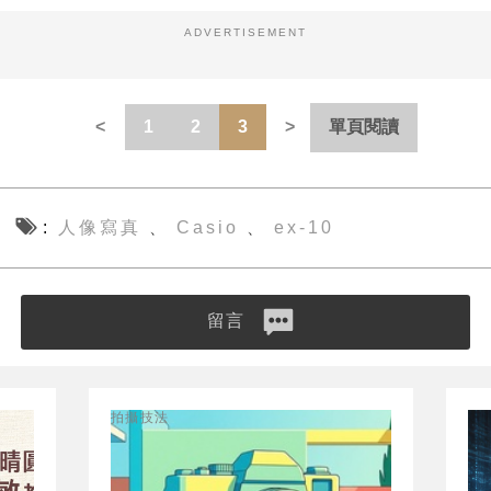
ADVERTISEMENT
1
2
3
單頁閱讀
人像寫真
Casio
ex-10
、
、
留言
拍攝技法