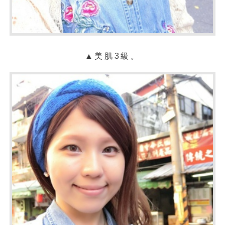
▲美肌
3
級。