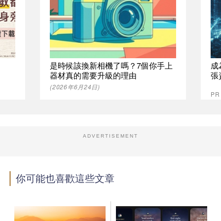
是時候該換新相機了嗎？7個你手上
成
器材真的需要升級的理由
張
(2026年6月24日)
P
ADVERTISEMENT
你可能也喜歡這些文章