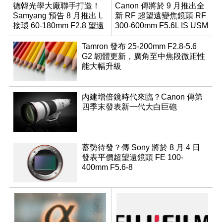
德韓光學大廠聯手打造！
Canon 傳將於 9 月推出全
Samyang 預告 8 月推出 L
新 RF 超望遠變焦鏡頭 RF
接環 60-180mm F2.8 望遠
300-600mm F5.6L IS USM
變焦鏡
Tamron 發布 25-200mm F2.8-5.6
G2 韌體更新，廣角至中焦段微距性
能大幅升級
內建增倍鏡時代來臨？Canon 傳第
四季末發表新一代大白巨砲
蓄勢待發？傳 Sony 將於 8 月 4 日
發表平價超望遠鏡頭 FE 100-
400mm F5.6-8