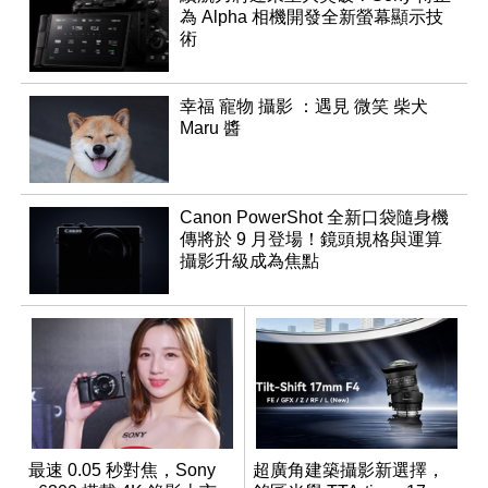
為 Alpha 相機開發全新螢幕顯示技
術
幸福 寵物 攝影 ：遇見 微笑 柴犬
Maru 醬
Canon PowerShot 全新口袋隨身機
傳將於 9 月登場！鏡頭規格與運算
攝影升級成為焦點
最速 0.05 秒對焦，Sony
超廣角建築攝影新選擇，