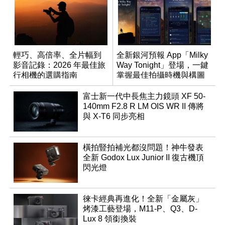
輕巧、高倍率、全片幅到
全新銀河預報 App「Milky
影音記錄：2026 年最佳旅
Way Tonight」登場，一鍵
行相機的選購指南
掌握最佳拍攝時機與構圖
富士新一代中長焦主力鏡頭 XF 50-
140mm F2.8 R LM OIS WR II 傳將
與 X-T6 同步亮相
橫拍豎拍補光都沒問題！神牛發表
全新 Godox Lux Junior II 復古機頂
閃光燈
徠卡經典再進化！全新「金屬灰」
烤漆工藝登場，M11-P、Q3、D-
Lux 8 領銜換裝