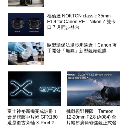
福倫達 NOKTON classic 35mm
F1.4 for Canon RF、Nikon Z 雙卡
口 7 月同步登台
歐盟環保法規步步逼近！Canon 著
手開發「無氟」新型鏡頭鍍膜
富士神祕新機完成註冊！
挑戰視野極限！Tamron
會是旗艦中片幅 GFX180
12-20mm F2.8 (A084) 全
還是復古旁軸 X-Pro4？
片幅超廣角變焦鏡正式發