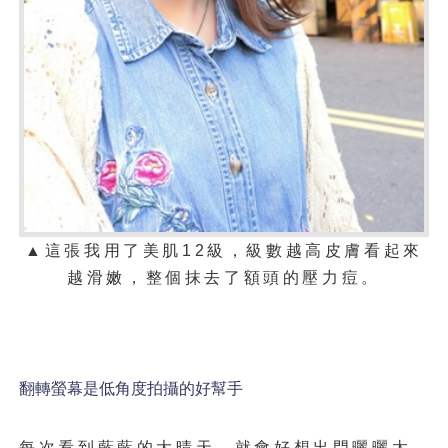
▲
這張我用了美肌
12
級，級數越高皮膚看起來
越滑嫩，整個抹去了額頭的壓力痘。
翻轉螢幕是低角度拍攝的好幫手
每次看到藍藍的大晴天，就會好想出門曬曬太