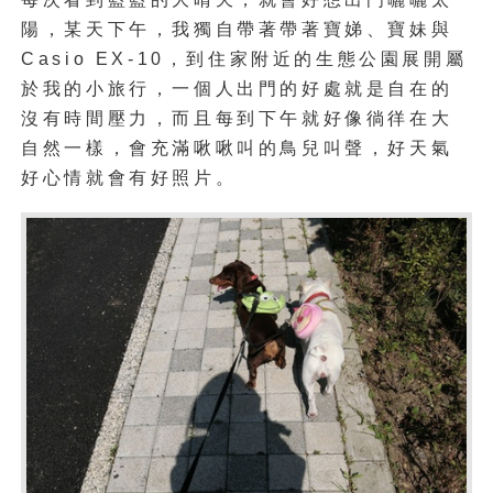
陽，
某天下午，我獨自帶著
帶著
寶娣、寶妹與
Casio EX-10，到住家附近的生態公園
展開屬
於我的小旅行，
一個人出門的好處就是自在的
沒有時間壓力，
而且每到下午就好像徜徉在大
自然一樣，會充滿啾啾叫的鳥兒叫聲，
好天氣
好心情就會有好照片。