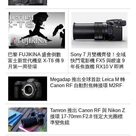
巴黎 FUJIKINA 盛會倒數
Sony 7 月雙機齊發！全域
富士新世代機皇 X-T6 傳 9
快門電影機 FX5 與睽違 9
月第一周登場
年長焦旗艦 RX10 V 即將
登場
Megadap 推出全球首款 Leica M 轉
Canon RF 自動對焦轉接環 M2RF
Tamron 推出 Canon RF 與 Nikon Z
接環 17-70mm F2.8 恆定大光圈標
準變焦鏡