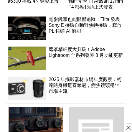
a6300 搭載 4K 錄影上市
銘匠光學 TTArtisan 17mm
F4 移軸鏡頭正式發表
電影鏡頭也能眼部追蹤：Tilta 發表
Sony E 接環自動對焦轉接環，釋放
PL 鏡頭 AI 潛能
遮罩精細度大升級！Adobe
Lightroom 全系列發表 8 月功能更新
2025 年攝影器材市場年度觀察：柯
達隨身機驚喜奪冠，變焦鏡頭穩坐
市場主流