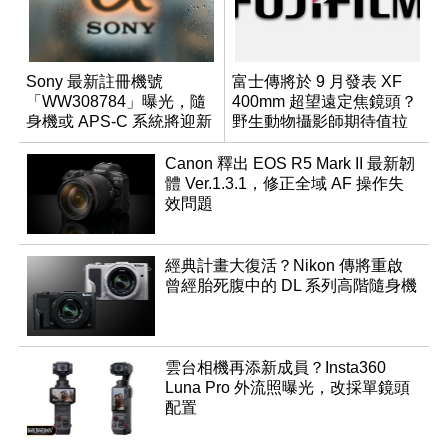
Sony 最新註冊機號
富士傳將於 9 月發表 XF
「WW308784」曝光，隨
400mm 超望遠定焦鏡頭？
身機或 APS-C 系統將迎新
野生動物攝影師期待值拉
成員？
滿
Canon 釋出 EOS R5 Mark II 最新韌
體 Ver.1.3.1，修正全域 AF 操作失
效問題
經典計畫大復活？Nikon 傳將重啟
曾經胎死腹中的 DL 系列高階隨身機
雲台相機再添新成員？Insta360
Luna Pro 外流照曝光，改採單鏡頭
配置