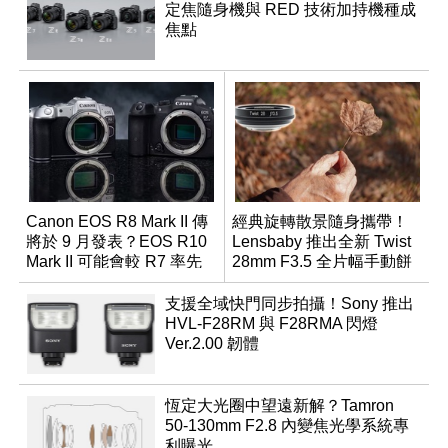
定焦隨身機與 RED 技術加持機種成
焦點
Canon EOS R8 Mark II 傳
經典旋轉散景隨身攜帶！
將於 9 月發表？EOS R10
Lensbaby 推出全新 Twist
Mark II 可能會較 R7 率先
28mm F3.5 全片幅手動餅
推出
乾鏡
支援全域快門同步拍攝！Sony 推出
HVL-F28RM 與 F28RMA 閃燈
Ver.2.00 韌體
恆定大光圈中望遠新解？Tamron
50-130mm F2.8 內變焦光學系統專
利曝光