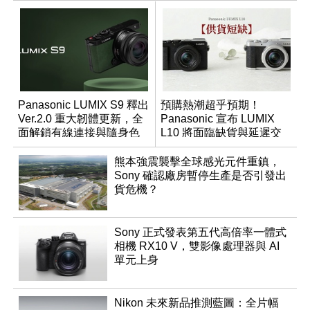
Panasonic LUMIX S9 釋出
預購熱潮超乎預期！
Ver.2.0 重大韌體更新，全
Panasonic 宣布 LUMIX
面解鎖有線連接與隨身色
L10 將面臨缺貨與延遲交
調編輯
貨時間
熊本強震襲擊全球感光元件重鎮，
Sony 確認廠房暫停生產是否引發出
貨危機？
Sony 正式發表第五代高倍率一體式
相機 RX10 V，雙影像處理器與 AI
單元上身
Nikon 未來新品推測藍圖：全片幅