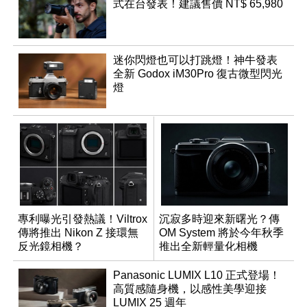
式在台發表！建議售價 NT$ 65,980
迷你閃燈也可以打跳燈！神牛發表
全新 Godox iM30Pro 復古微型閃光
燈
專利曝光引發熱議！Viltrox
沉寂多時迎來新曙光？傳
傳將推出 Nikon Z 接環無
OM System 將於今年秋季
反光鏡相機？
推出全新輕量化相機
Panasonic LUMIX L10 正式登場！
高質感隨身機，以感性美學迎接
LUMIX 25 週年