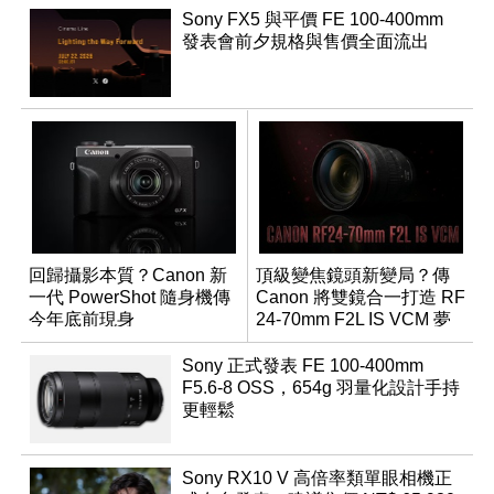
Sony FX5 與平價 FE 100-400mm
發表會前夕規格與售價全面流出
回歸攝影本質？Canon 新
頂級變焦鏡頭新變局？傳
一代 PowerShot 隨身機傳
Canon 將雙鏡合一打造 RF
今年底前現身
24-70mm F2L IS VCM 夢
幻規格
Sony 正式發表 FE 100-400mm
F5.6-8 OSS，654g 羽量化設計手持
更輕鬆
Sony RX10 V 高倍率類單眼相機正