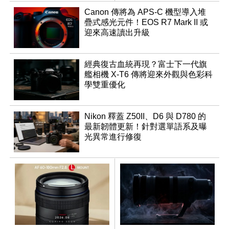
表
Canon 傳將為 APS-C 機型導入堆
疊式感光元件！EOS R7 Mark II 或
迎來高速讀出升級
經典復古血統再現？富士下一代旗
艦相機 X-T6 傳將迎來外觀與色彩科
學雙重優化
Nikon 釋蓋 Z50II、D6 與 D780 的
最新韌體更新！針對選單語系及曝
光異常進行修復