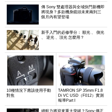
傳 Sony 雙處理器與全域快門新機即
將現身？多款機身鏡頭未來兩到三
個月內有望登場
新手入門的必修學分： 順光 、 側光
、 逆光 、頂光 怎麼用？
10種情況下應該使用手動
TAMRON SP 35mm F1.8
對焦
Di VC USD（F012）實測
報導Part Ⅰ
續航力將迎來重大突破？Sony 傳正