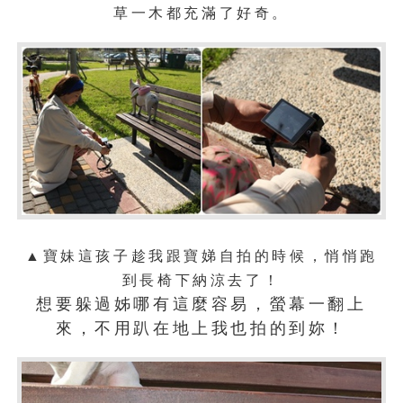
草一木都充滿了好奇。
▲
寶妹這孩子趁我跟寶娣自拍的時候，悄悄跑
到長椅下納涼去了！
想要躲過姊哪有這麼容易，螢幕一翻上
來，不用趴在地上我也拍的到妳！