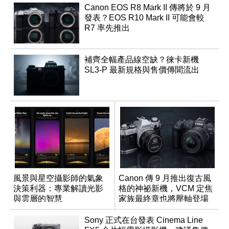
Canon EOS R8 Mark II 傳將於 9 月
發表？EOS R10 Mark II 可能會較
R7 率先推出
補齊全幅產品線空缺？徠卡新機
SL3-P 最新規格與售價傳聞流出
風景與星空攝影師的氣象
Canon 傳 9 月推出復古風
決策利器：專業解讀光影
格的神祕新機，VCM 定焦
與雲層的智慧
家族最終章也將壓軸登場
App「Atmos」登場
Sony 正式在台發表 Cinema Line