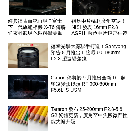
經典復古血統再現？富士
補足中片幅超廣角空缺！
下一代旗艦相機 X-T6 傳將
NiSi 發表 16mm F2.8
迎來外觀與色彩科學雙重
ASPH. 數位中片幅定焦鏡
優化
德韓光學大廠聯手打造！Samyang
預告 8 月推出 L 接環 60-180mm
F2.8 望遠變焦鏡
Canon 傳將於 9 月推出全新 RF 超
望遠變焦鏡頭 RF 300-600mm
F5.6L IS USM
Tamron 發布 25-200mm F2.8-5.6
G2 韌體更新，廣角至中焦段微距性
能大幅升級