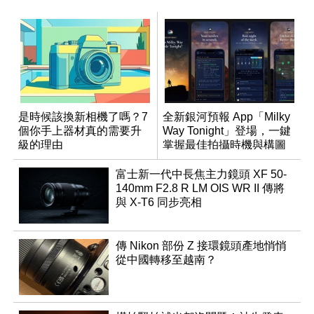
是時候該換新相機了嗎？7
全新銀河預報 App「Milky
個你手上器材真的需要升
Way Tonight」登場，一鍵
級的理由
掌握最佳拍攝時機與構圖
富士新一代中長焦主力鏡頭 XF 50-
140mm F2.8 R LM OIS WR II 傳將
與 X-T6 同步亮相
傳 Nikon 部份 Z 接環鏡頭產地悄悄
從中國轉移至越南？