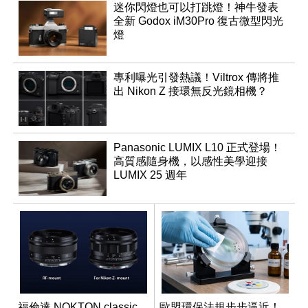
迷你閃燈也可以打跳燈！神牛發表
全新 Godox iM30Pro 復古微型閃光
燈
專利曝光引發熱議！Viltrox 傳將推
出 Nikon Z 接環無反光鏡相機？
Panasonic LUMIX L10 正式登場！
高質感隨身機，以感性美學迎接
LUMIX 25 週年
福倫達 NOKTON classic
歐盟環保法規步步逼近！