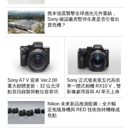
熊本強震襲擊全球感光元件重鎮，
Sony 確認廠房暫停生產是否引發出
貨危機？
Sony A7 V 迎來 Ver.2.00
Sony 正式發表第五代高倍
重大韌體更新：32 位元浮
率一體式相機 RX10 V，雙
點音訊錄製與數位簽章功
影像處理器與 AI 單元上身
能登場
Nikon 未來新品推測藍圖：全片幅
定焦隨身機與 RED 技術加持機種成
焦點