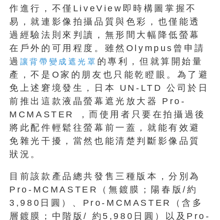
作進行，不僅LiveView即時構圖掌握不
易，就連影像拍攝品質與色彩，也僅能透
過經驗法則來判讀，無形間大幅降低螢幕
在戶外的可用程度。雖然Olympus曾申請
過
的專利，但就算開始量
讓背帶變成遮光罩
產，不是O家的朋友也只能乾瞪眼。為了避
免上述窘境發生，日本 UN-LTD 公司於日
前推出這款液晶螢幕遮光放大器 Pro-
MCMASTER ，而使用者只要在拍攝過後
將此配件輕鬆往螢幕前一蓋，就能有效避
免雜光干擾，當然也能清楚判斷影像品質
狀況。
目前該款產品總共發售三種版本，分別為
Pro-MCMASTER（無鍍膜；陽春版/約
3,980日圓）、Pro-MCMASTER（含多
層鍍膜；中階版/ 約5,980日圓）以及Pro-