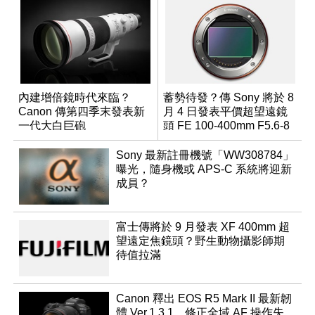
內建增倍鏡時代來臨？
蓄勢待發？傳 Sony 將於 8
Canon 傳第四季末發表新
月 4 日發表平價超望遠鏡
一代大白巨砲
頭 FE 100-400mm F5.6-8
Sony 最新註冊機號「WW308784」
曝光，隨身機或 APS-C 系統將迎新
成員？
富士傳將於 9 月發表 XF 400mm 超
望遠定焦鏡頭？野生動物攝影師期
待值拉滿
Canon 釋出 EOS R5 Mark II 最新韌
體 Ver.1.3.1，修正全域 AF 操作失