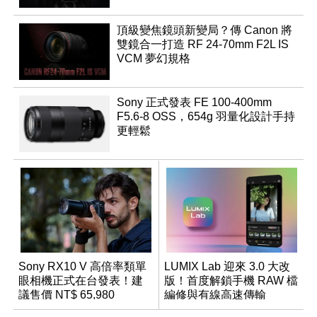
頂級變焦鏡頭新變局？傳 Canon 將
雙鏡合一打造 RF 24-70mm F2L IS
VCM 夢幻規格
Sony 正式發表 FE 100-400mm
F5.6-8 OSS，654g 羽量化設計手持
更輕鬆
Sony RX10 V 高倍率類單
LUMIX Lab 迎來 3.0 大改
眼相機正式在台發表！建
版！首度解鎖手機 RAW 檔
議售價 NT$ 65,980
編修與有線高速傳輸