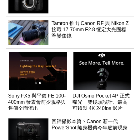
Tamron 推出 Canon RF 與 Nikon Z
接環 17-70mm F2.8 恆定大光圈標
準變焦鏡
Sony FX5 與平價 FE 100-
DJI Osmo Pocket 4P 正式
400mm 發表會前夕規格與
曝光：雙鏡頭設計、最高
售價全面流出
可錄製 4K 240fps 影片
回歸攝影本質？Canon 新一代
PowerShot 隨身機傳今年底前現身