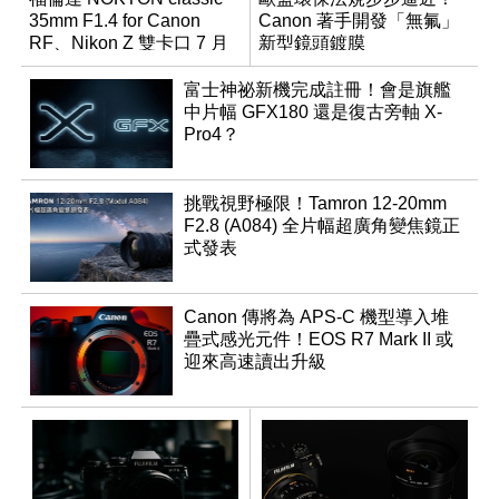
35mm F1.4 for Canon
Canon 著手開發「無氟」
RF、Nikon Z 雙卡口 7 月
新型鏡頭鍍膜
同步登台
富士神祕新機完成註冊！會是旗艦
中片幅 GFX180 還是復古旁軸 X-
Pro4？
挑戰視野極限！Tamron 12-20mm
F2.8 (A084) 全片幅超廣角變焦鏡正
式發表
Canon 傳將為 APS-C 機型導入堆
疊式感光元件！EOS R7 Mark II 或
迎來高速讀出升級