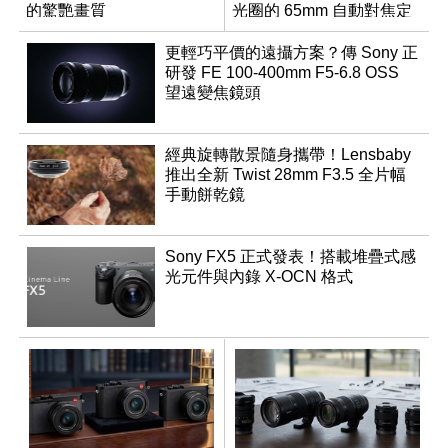
的驚艷畫質
光圈的 65mm 自動對焦定
焦鏡
更輕巧平價的遠攝方案？傳 Sony 正
研發 FE 100-400mm F5-6.8 OSS
望遠變焦鏡頭
經典旋轉散景隨身攜帶！Lensbaby
推出全新 Twist 28mm F3.5 全片幅
手動餅乾鏡
Sony FX5 正式發表！搭載堆疊式感
光元件與內錄 X-OCN 格式