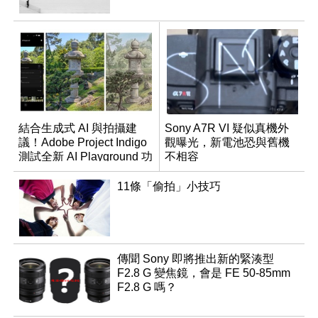
結合生成式 AI 與拍攝建
Sony A7R VI 疑似真機外
議！Adobe Project Indigo
觀曝光，新電池恐與舊機
測試全新 AI Playground 功
不相容
能
11條「偷拍」小技巧
傳聞 Sony 即將推出新的緊湊型
F2.8 G 變焦鏡，會是 FE 50-85mm
F2.8 G 嗎？