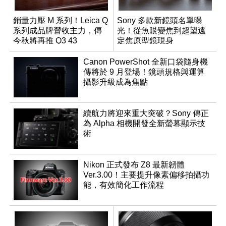
銷量力壓 M 系列！Leica Q
Sony 多款新鏡頭名單曝
系列成品牌營收主力，傳
光！從魚眼變焦到超望遠
今秋將再推 Q3 43
定焦原型鏡現身
Monochrom
Canon PowerShot 全新口袋隨身機
傳將於 9 月登場！鏡頭規格與運算
攝影升級成為焦點
續航力將迎來重大突破？Sony 傳正
為 Alpha 相機開發全新螢幕顯示技
術
Nikon 正式發布 Z8 最新韌體
Ver.3.00！主要提升像素偏移拍攝功
能，有效簡化工作流程