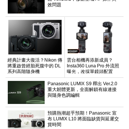
效問題
經典計畫大復活？Nikon 傳
雲台相機再添新成員？
將重啟曾經胎死腹中的 DL
Insta360 Luna Pro 外流照
系列高階隨身機
曝光，改採單鏡頭配置
Panasonic LUMIX S9 釋出 Ver.2.0
重大韌體更新，全面解鎖有線連接
與隨身色調編輯
預購熱潮超乎預期！Panasonic 宣
布 LUMIX L10 將面臨缺貨與延遲交
貨時間