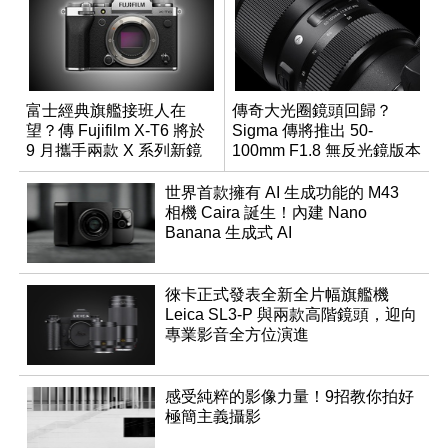
富士經典旗艦接班人在
傳奇大光圈鏡頭回歸？
望？傳 Fujifilm X-T6 將於
Sigma 傳將推出 50-
9 月攜手兩款 X 系列新鏡
100mm F1.8 無反光鏡版本
頭登場
世界首款擁有 AI 生成功能的 M43
相機 Caira 誕生！內建 Nano
Banana 生成式 AI
徠卡正式發表全新全片幅旗艦機
Leica SL3-P 與兩款高階鏡頭，迎向
專業影音全方位演進
感受純粹的影像力量！9招教你拍好
極簡主義攝影