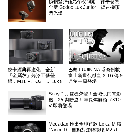
橫拍豎拍補光都沒問題！神牛發表
全新 Godox Lux Junior II 復古機頂
閃光燈
徠卡經典再進化！全新
巴黎 FUJIKINA 盛會倒數
「金屬灰」烤漆工藝登
富士新世代機皇 X-T6 傳 9
場，M11-P、Q3、D-Lux 8
月第一周登場
領銜換裝
Sony 7 月雙機齊發！全域快門電影
機 FX5 與睽違 9 年長焦旗艦 RX10
V 即將登場
Megadap 推出全球首款 Leica M 轉
Canon RF 自動對焦轉接環 M2RF