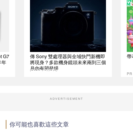
t G7
傳 Sony 雙處理器與全域快門新機即
帶
年年
將現身？多款機身鏡頭未來兩到三個
月內有望登場
(2026年6月2日)
PR
ADVERTISEMENT
你可能也喜歡這些文章