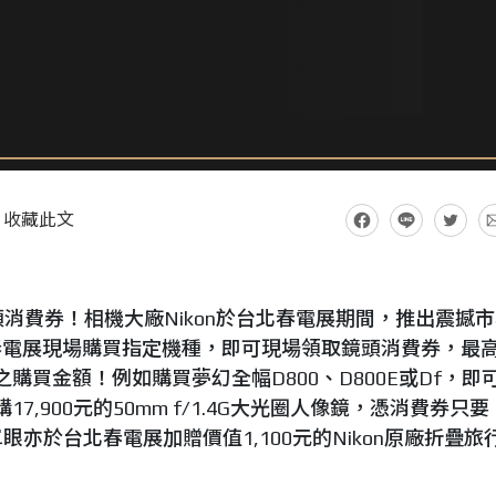
收藏此文
送鏡頭消費券！相機大廠Nikon於台北春電展期間，推出震撼
春電展現場購買指定機種，即可現場領取鏡頭消費券，最
之購買金額！例如購買夢幻全幅D800、D800E或Df，即
17,900元的50mm f/1.4G大光圈人像鏡，憑消費券只要
單眼亦於台北春電展加贈價值1,100元的Nikon原廠折疊旅