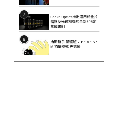
7
Cooke Optics推出適用於全片
幅無反光鏡相機的全新SP3定
焦鏡頭組
8
攝影新手 基礎班： P、A、S、
M 拍攝模式 先搞懂