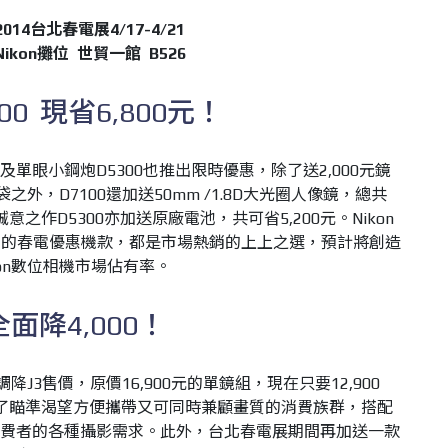
2014台北春電展4/17-4/21
Nikon攤位 世貿一館 B526
0 現省6,800元！
及單眼小鋼炮D5300也推出限時優惠，除了送2,000元鏡
之外，D7100還加送50mm /1.8D大光圈人像鏡，總共
意之作D5300亦加送原廠電池，共可省5,200元。Nikon
出的春電優惠機款，都是市場熱銷的上上之選，預計將創造
on數位相機市場佔有率。
全面降4,000！
降J3售價，原價16,900元的單鏡組，現在只要12,900
是為了瞄準渴望方便攜帶又可同時兼顧畫質的消費族群，搭配
消費者的各種攝影需求。此外，台北春電展期間再加送一款