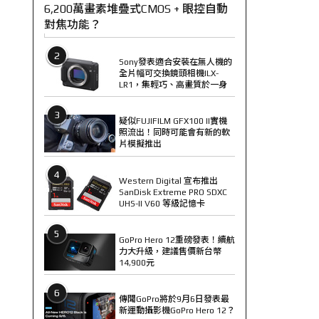
6,200萬畫素堆疊式CMOS + 眼控自動
對焦功能？
2
Sony發表適合安裝在無人機的
全片幅可交換鏡頭相機ILX-
LR1，集輕巧、高畫質於一身
3
疑似FUJIFILM GFX100 II實機
照流出！同時可能會有新的軟
片模擬推出
4
Western Digital 宣布推出
SanDisk Extreme PRO SDXC
UHS-II V60 等級記憶卡
5
GoPro Hero 12重磅發表！續航
力大升級，建議售價新台幣
14,900元
6
傳聞GoPro將於9月6日發表最
新運動攝影機GoPro Hero 12？