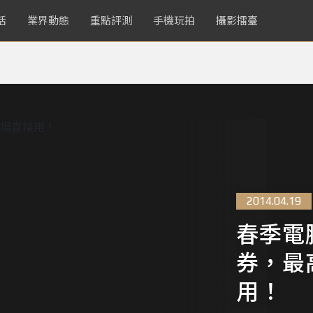
活
業界動態
重點評測
手機玩拍
攝影擂臺
2014.04.19
春季電腦
券，最高
用！