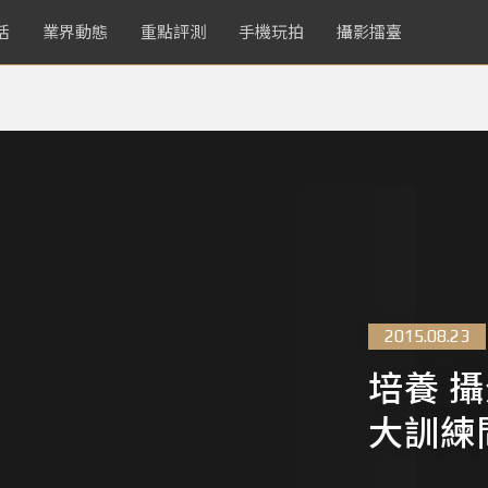
活
業界動態
重點評測
手機玩拍
攝影擂臺
2015.08.23
培養 攝
大訓練