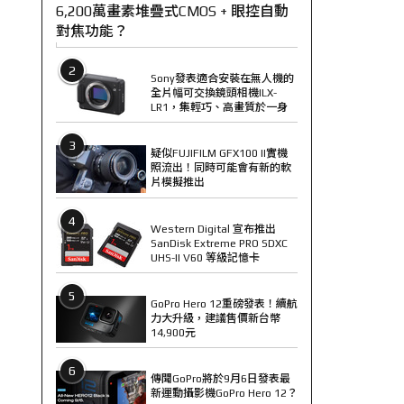
6,200萬畫素堆疊式CMOS + 眼控自動
對焦功能？
2
Sony發表適合安裝在無人機的
全片幅可交換鏡頭相機ILX-
LR1，集輕巧、高畫質於一身
3
疑似FUJIFILM GFX100 II實機
照流出！同時可能會有新的軟
片模擬推出
4
Western Digital 宣布推出
SanDisk Extreme PRO SDXC
UHS-II V60 等級記憶卡
5
GoPro Hero 12重磅發表！續航
力大升級，建議售價新台幣
14,900元
6
傳聞GoPro將於9月6日發表最
新運動攝影機GoPro Hero 12？