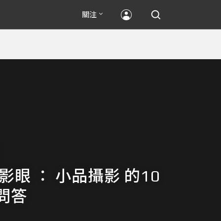
關注
影眼 ： 小品攝影 的10
問答