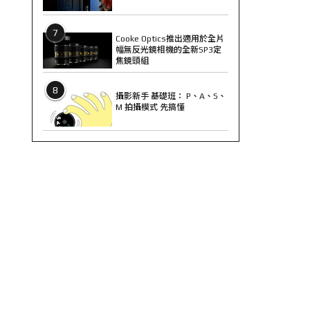
7
Cooke Optics推出適用於全片
幅無反光鏡相機的全新SP3定
焦鏡頭組
8
攝影新手 基礎班： P、A、S、
M 拍攝模式 先搞懂