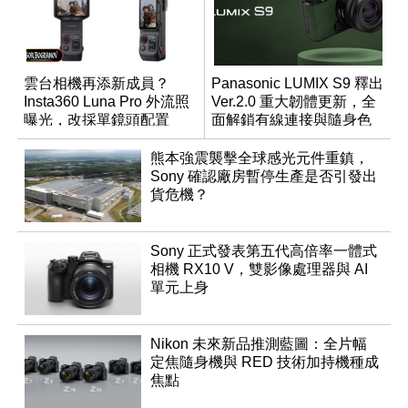
雲台相機再添新成員？
Panasonic LUMIX S9 釋出
Insta360 Luna Pro 外流照
Ver.2.0 重大韌體更新，全
曝光，改採單鏡頭配置
面解鎖有線連接與隨身色
調編輯
熊本強震襲擊全球感光元件重鎮，
Sony 確認廠房暫停生產是否引發出
貨危機？
Sony 正式發表第五代高倍率一體式
相機 RX10 V，雙影像處理器與 AI
單元上身
Nikon 未來新品推測藍圖：全片幅
定焦隨身機與 RED 技術加持機種成
焦點