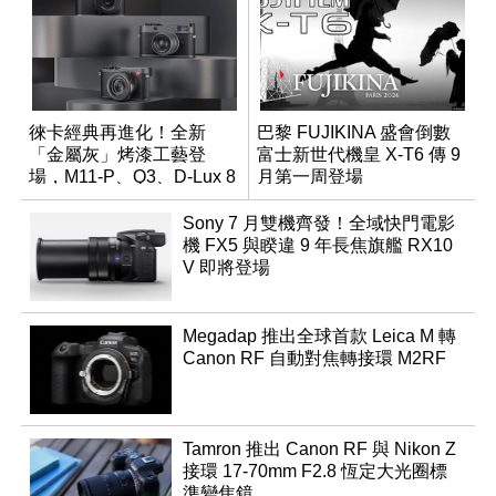
徠卡經典再進化！全新
巴黎 FUJIKINA 盛會倒數
「金屬灰」烤漆工藝登
富士新世代機皇 X-T6 傳 9
場，M11-P、Q3、D-Lux 8
月第一周登場
領銜換裝
Sony 7 月雙機齊發！全域快門電影
機 FX5 與睽違 9 年長焦旗艦 RX10
V 即將登場
Megadap 推出全球首款 Leica M 轉
Canon RF 自動對焦轉接環 M2RF
Tamron 推出 Canon RF 與 Nikon Z
接環 17-70mm F2.8 恆定大光圈標
準變焦鏡