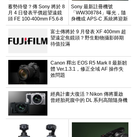
蓄勢待發？傳 Sony 將於 8
Sony 最新註冊機號
月 4 日發表平價超望遠鏡
「WW308784」曝光，隨
頭 FE 100-400mm F5.6-8
身機或 APS-C 系統將迎新
成員？
富士傳將於 9 月發表 XF 400mm 超
望遠定焦鏡頭？野生動物攝影師期
待值拉滿
Canon 釋出 EOS R5 Mark II 最新韌
體 Ver.1.3.1，修正全域 AF 操作失
效問題
經典計畫大復活？Nikon 傳將重啟
曾經胎死腹中的 DL 系列高階隨身機