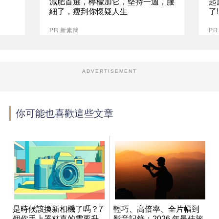
減肥首選，檸檬加它，堅持一週，腰
起
細了，瘦到你懷疑人生
了
PR 新素簡
PR
ADVERTISEMENT
你可能也喜歡這些文章
是時候該換新相機了嗎？7
輕巧、高倍率、全片幅到
個你手上器材真的需要升
影音記錄：2026 年最佳旅