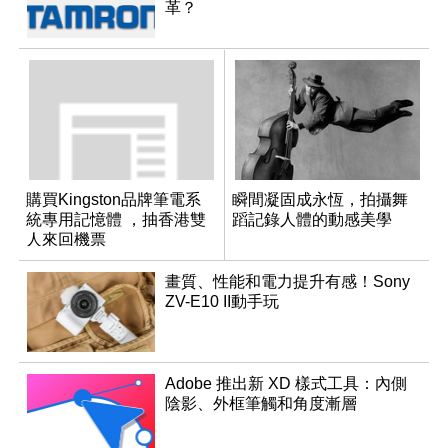
革？
購買Kingston品牌筆電系
瞬間凝固成永恆，拍攝舞
統專用記憶體 ，抽香港雙
蹈記錄人體的動感美學
人來回機票
畫質、性能和電力提升有感！Sony
ZV-E10 II動手玩
Adobe 推出新 XD 樣式工具：內側
陰影、外框筆觸和角度漸層