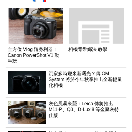
全方位 Vlog 隨身利器！
相機背帶綁法 教學
Canon PowerShot V1 動
手玩
沉寂多時迎來新曙光？傳 OM
System 將於今年秋季推出全新輕量
化相機
灰色風暴來襲：Leica 傳將推出
M11-P、Q3、D-Lux 8 等金屬灰特
仕版