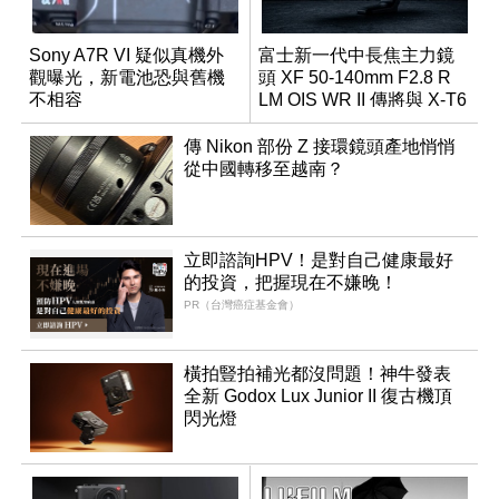
Sony A7R VI 疑似真機外
富士新一代中長焦主力鏡
觀曝光，新電池恐與舊機
頭 XF 50-140mm F2.8 R
不相容
LM OIS WR II 傳將與 X-T6
同步亮相
傳 Nikon 部份 Z 接環鏡頭產地悄悄
從中國轉移至越南？
立即諮詢HPV！是對自己健康最好
的投資，把握現在不嫌晚！
PR（台灣癌症基金會）
橫拍豎拍補光都沒問題！神牛發表
全新 Godox Lux Junior II 復古機頂
閃光燈