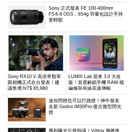
Sony 正式發表 FE 100-400mm
F5.6-8 OSS，654g 羽量化設計手持
更輕鬆
Sony RX10 V 高倍率類單
LUMIX Lab 迎來 3.0 大改
眼相機正式在台發表！建
版！首度解鎖手機 RAW 檔
議售價 NT$ 65,980
編修與有線高速傳輸
迷你閃燈也可以打跳燈！神牛發表
全新 Godox iM30Pro 復古微型閃光
燈
專利曝光引發熱議！Viltrox 傳將推