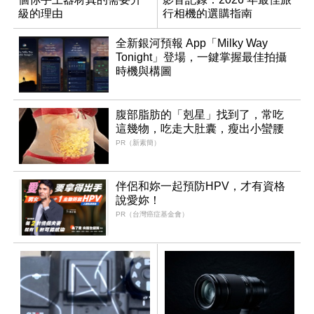
級的理由
行相機的選購指南
全新銀河預報 App「Milky Way
Tonight」登場，一鍵掌握最佳拍攝
時機與構圖
腹部脂肪的「剋星」找到了，常吃
這幾物，吃走大肚囊，瘦出小蠻腰
PR（新素簡）
伴侶和妳一起預防HPV，才有資格
說愛妳！
PR（台灣癌症基金會）