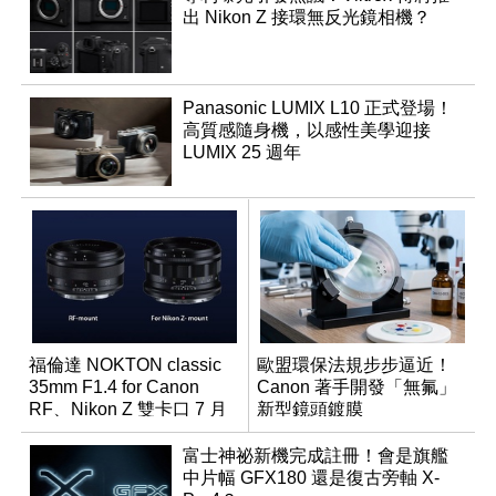
出 Nikon Z 接環無反光鏡相機？
Panasonic LUMIX L10 正式登場！
高質感隨身機，以感性美學迎接
LUMIX 25 週年
福倫達 NOKTON classic
歐盟環保法規步步逼近！
35mm F1.4 for Canon
Canon 著手開發「無氟」
RF、Nikon Z 雙卡口 7 月
新型鏡頭鍍膜
同步登台
富士神祕新機完成註冊！會是旗艦
中片幅 GFX180 還是復古旁軸 X-