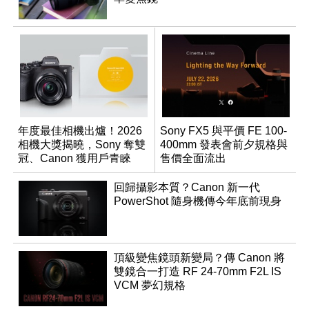
年度最佳相機出爐！2026
Sony FX5 與平價 FE 100-
相機大獎揭曉，Sony 奪雙
400mm 發表會前夕規格與
冠、Canon 獲用戶青睞
售價全面流出
回歸攝影本質？Canon 新一代
PowerShot 隨身機傳今年底前現身
頂級變焦鏡頭新變局？傳 Canon 將
雙鏡合一打造 RF 24-70mm F2L IS
VCM 夢幻規格