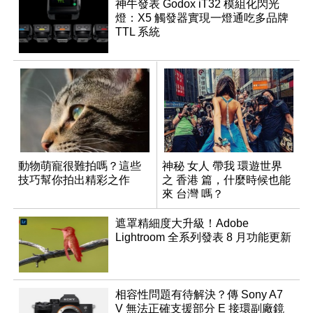
神牛發表 Godox iT32 模組化閃光
燈：X5 觸發器實現一燈通吃多品牌
TTL 系統
動物萌寵很難拍嗎？這些
神秘 女人 帶我 環遊世界
技巧幫你拍出精彩之作
之 香港 篇，什麼時候也能
來 台灣 嗎？
遮罩精細度大升級！Adobe
Lightroom 全系列發表 8 月功能更新
相容性問題有待解決？傳 Sony A7
V 無法正確支援部分 E 接環副廠鏡