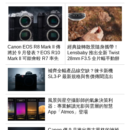
Canon EOS R8 Mark II 傳
經典旋轉散景隨身攜帶！
將於 9 月發表？EOS R10
Lensbaby 推出全新 Twist
Mark II 可能會較 R7 率先
28mm F3.5 全片幅手動餅
推出
乾鏡
補齊全幅產品線空缺？徠卡新機
SL3-P 最新規格與售價傳聞流出
風景與星空攝影師的氣象決策利
器：專業解讀光影與雲層的智慧
App「Atmos」登場
Canon 傳 9 月推出復古風格的神祕