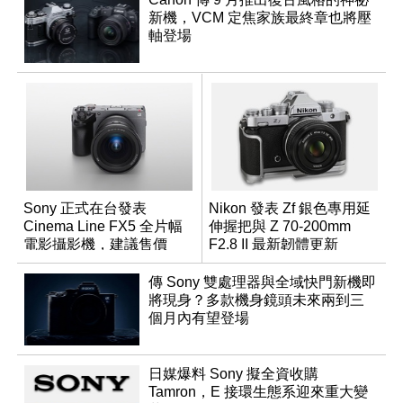
新機，VCM 定焦家族最終章也將壓
軸登場
Sony 正式在台發表
Nikon 發表 Zf 銀色專用延
Cinema Line FX5 全片幅
伸握把與 Z 70-200mm
電影攝影機，建議售價
F2.8 II 最新韌體更新
NT$144,980
傳 Sony 雙處理器與全域快門新機即
將現身？多款機身鏡頭未來兩到三
個月內有望登場
日媒爆料 Sony 擬全資收購
Tamron，E 接環生態系迎來重大變