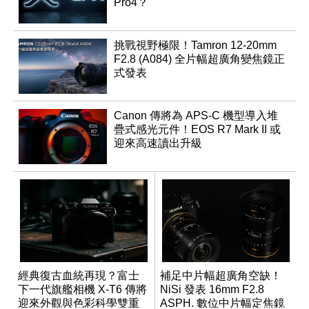
Pro4？
挑戰視野極限！Tamron 12-20mm
F2.8 (A084) 全片幅超廣角變焦鏡正
式發表
Canon 傳將為 APS-C 機型導入堆
疊式感光元件！EOS R7 Mark II 或
迎來高速讀出升級
經典復古血統再現？富士
補足中片幅超廣角空缺！
下一代旗艦相機 X-T6 傳將
NiSi 發表 16mm F2.8
迎來外觀與色彩科學雙重
ASPH. 數位中片幅定焦鏡