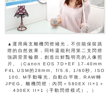
▲運用兩支離機閃燈補光，不但能保留跳
燈的自然效果，同時還能利用第二支閃燈
強調背景輪廓，創造出鮮豔明亮的人像照
片。（Canon EOS 7D+EF 17-40mm
F4L USM的28mm。f/5.6, 1/60秒, ISO
100, M手動曝光, 自動白平衡, RAW轉
JPEG。離機閃燈：內閃＋580EX II×1＋
430EX II×1（手動閃燈模式）。）