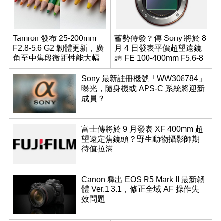
Tamron 發布 25-200mm
蓄勢待發？傳 Sony 將於 8
F2.8-5.6 G2 韌體更新，廣
月 4 日發表平價超望遠鏡
角至中焦段微距性能大幅
頭 FE 100-400mm F5.6-8
升級
Sony 最新註冊機號「WW308784」
曝光，隨身機或 APS-C 系統將迎新
成員？
富士傳將於 9 月發表 XF 400mm 超
望遠定焦鏡頭？野生動物攝影師期
待值拉滿
Canon 釋出 EOS R5 Mark II 最新韌
體 Ver.1.3.1，修正全域 AF 操作失
效問題