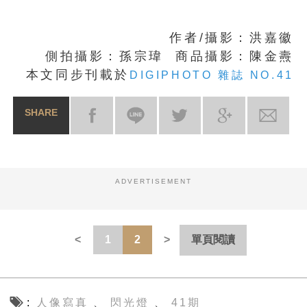
作者/攝影：洪嘉徽
側拍攝影：孫宗瑋 商品攝影：陳金燾
本文同步刊載於
DIGIPHOTO 雜誌 NO.41
SHARE
ADVERTISEMENT
1
2
單頁閱讀
人像寫真
閃光燈
41期
、
、