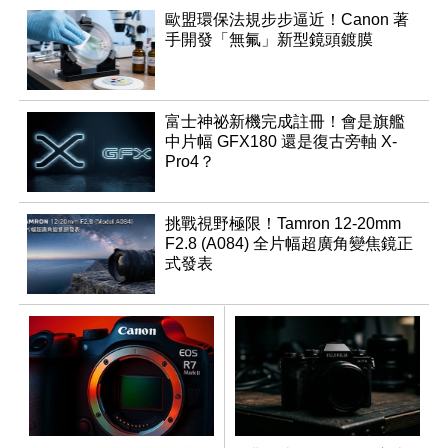
歐盟環保法規步步逼近！Canon 著
手開發「無氟」新型鏡頭鍍膜
富士神祕新機完成註冊！會是旗艦
中片幅 GFX180 還是復古旁軸 X-
Pro4？
挑戰視野極限！Tamron 12-20mm
F2.8 (A084) 全片幅超廣角變焦鏡正
式發表