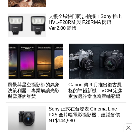
支援全域快門同步拍攝！Sony 推出
HVL-F28RM 與 F28RMA 閃燈
Ver.2.00 韌體
風景與星空攝影師的氣象
Canon 傳 9 月推出復古風
決策利器：專業解讀光影
格的神祕新機，VCM 定焦
與雲層的智慧
家族最終章也將壓軸登場
App「Atmos」登場
Sony 正式在台發表 Cinema Line
FX5 全片幅電影攝影機，建議售價
NT$144,980