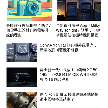
是時候該換新相機了嗎？7
全新銀河預報 App「Milky
個你手上器材真的需要升
Way Tonight」登場，一鍵
級的理由
掌握最佳拍攝時機與構圖
Sony A7R VI 疑似真機外觀曝光，
新電池恐與舊機不相容
富士新一代中長焦主力鏡頭 XF 50-
140mm F2.8 R LM OIS WR II 傳將
與 X-T6 同步亮相
傳 Nikon 部份 Z 接環鏡頭產地悄悄
從中國轉移至越南？