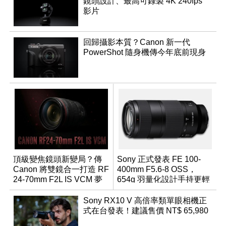
鏡頭設計、最高可錄製 4K 240fps
影片
回歸攝影本質？Canon 新一代
PowerShot 隨身機傳今年底前現身
頂級變焦鏡頭新變局？傳
Sony 正式發表 FE 100-
Canon 將雙鏡合一打造 RF
400mm F5.6-8 OSS，
24-70mm F2L IS VCM 夢
654g 羽量化設計手持更輕
幻規格
鬆
Sony RX10 V 高倍率類單眼相機正
式在台發表！建議售價 NT$ 65,980