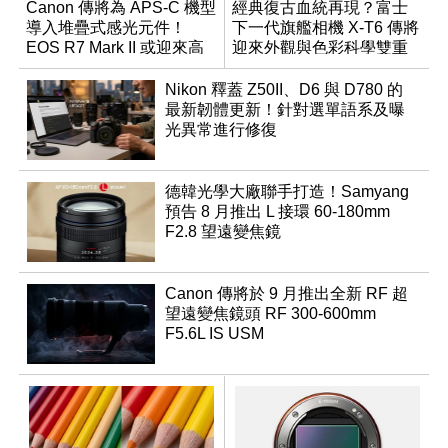
Canon 傳將為 APS-C 機型
經典復古血統再現？富士
導入堆疊式感光元件！
下一代旗艦相機 X-T6 傳將
EOS R7 Mark II 或迎來高
迎來外觀與色彩科學雙重
速讀出升級
優化
Nikon 釋蓋 Z50II、D6 與 D780 的
最新韌體更新！針對選單語系及曝
光異常進行修復
德韓光學大廠聯手打造！Samyang
預告 8 月推出 L 接環 60-180mm
F2.8 望遠變焦鏡
Canon 傳將於 9 月推出全新 RF 超
望遠變焦鏡頭 RF 300-600mm
F5.6L IS USM