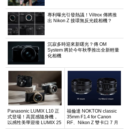
專利曝光引發熱議！Viltrox 傳將推
出 Nikon Z 接環無反光鏡相機？
沉寂多時迎來新曙光？傳 OM
System 將於今年秋季推出全新輕量
化相機
Panasonic LUMIX L10 正
福倫達 NOKTON classic
式登場！高質感隨身機，
35mm F1.4 for Canon
以感性美學迎接 LUMIX 25
RF、Nikon Z 雙卡口 7 月
週年
同步登台