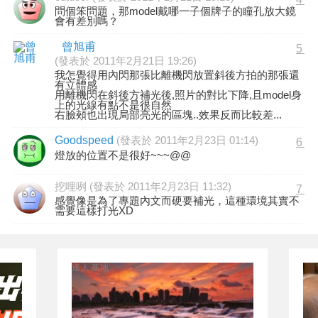
問個笨問題，那model戴哪一子個牌子的瞳孔放大鏡
會有差別嗎？
曾旭甫
5
(發表於 2011年2月21日 19:26)
我怎覺得用內閃那張比離機閃放置斜後方拍的那張還
有立體感
用離機閃在斜後方補光後,照片的對比下降,且model身
上的光線有點不是很自然
右臉頰也出現局部亮光的區塊..效果反而比較差...
Goodspeed
(發表於 2011年2月23日 01:14)
6
燈放的位置不是很好~~~@@
挖哩咧 (發表於 2011年2月23日 11:32)
7
感覺像是為了專題內文而硬要補光，這種環境其實不
需要這樣打光XD
達人基地