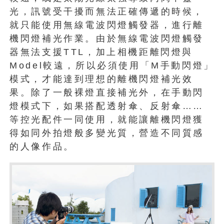
光，訊號受干擾而無法正確傳遞的時候，
就只能使用無線電波閃燈觸發器，進行離
機閃燈補光作業。由於無線電波閃燈觸發
器無法支援TTL，加上相機距離閃燈與
Model較遠，所以必須使用「M手動閃燈」
模式，才能達到理想的離機閃燈補光效
果。除了一般裸燈直接補光外，在手動閃
燈模式下，如果搭配透射傘、反射傘……
等控光配件一同使用，就能讓離機閃燈獲
得如同外拍燈般多變光質，營造不同質感
的人像作品。