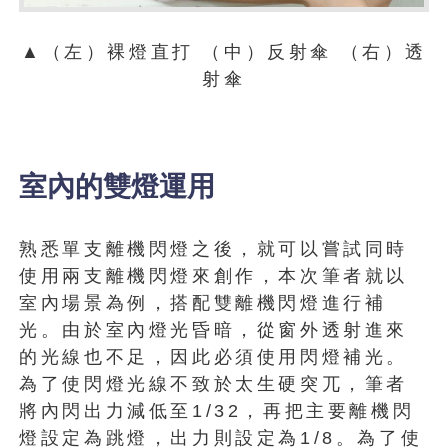
▲（左）裸燈直打 （中）反射傘 （右）透
射傘
室內的雙燈運用
熟悉單支離機閃燈之後，就可以嘗試同時
使用兩支離機閃燈來創作，本次筆者就以
室內場景為例，搭配雙離機閃燈進行補
光。由於室內燈光昏暗，從窗外透射進來
的光線也不足，因此必須使用閃燈補光。
為了使閃燈光線不致於太生硬突兀，筆者
將內閃出力減低至1/32，再把主要離機閃
燈設定為跳燈，出力則設定為1/8。為了使