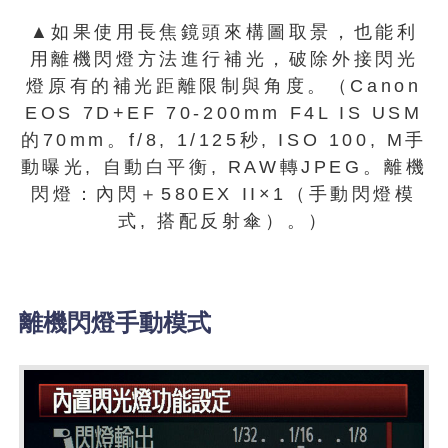
▲如果使用長焦鏡頭來構圖取景，也能利
用離機閃燈方法進行補光，破除外接閃光
燈原有的補光距離限制與角度。（Canon
EOS 7D+EF 70-200mm F4L IS USM
的70mm。f/8, 1/125秒, ISO 100, M手
動曝光, 自動白平衡, RAW轉JPEG。離機
閃燈：內閃＋580EX II×1（手動閃燈模
式, 搭配反射傘）。）
離機閃燈手動模式