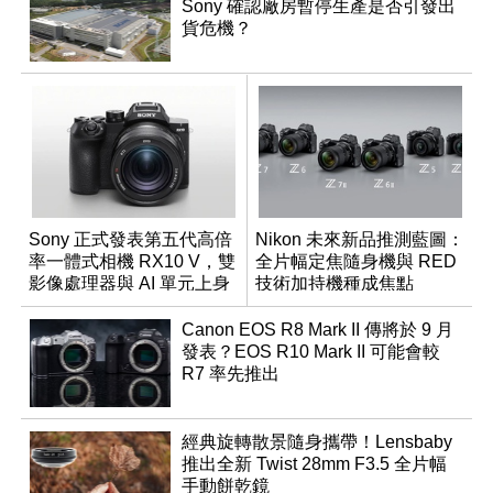
Sony 確認廠房暫停生產是否引發出
貨危機？
Sony 正式發表第五代高倍
Nikon 未來新品推測藍圖：
率一體式相機 RX10 V，雙
全片幅定焦隨身機與 RED
影像處理器與 AI 單元上身
技術加持機種成焦點
Canon EOS R8 Mark II 傳將於 9 月
發表？EOS R10 Mark II 可能會較
R7 率先推出
經典旋轉散景隨身攜帶！Lensbaby
推出全新 Twist 28mm F3.5 全片幅
手動餅乾鏡