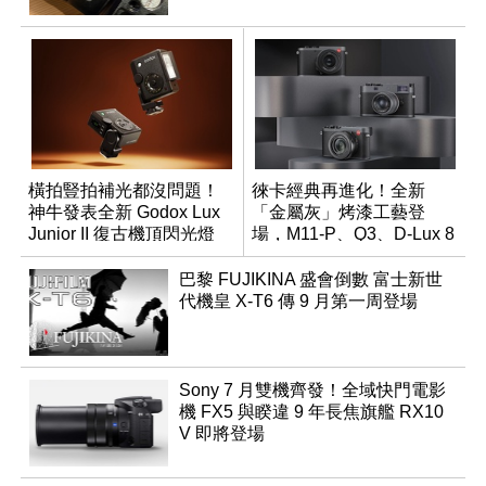
橫拍豎拍補光都沒問題！
徠卡經典再進化！全新
神牛發表全新 Godox Lux
「金屬灰」烤漆工藝登
Junior II 復古機頂閃光燈
場，M11-P、Q3、D-Lux 8
領銜換裝
巴黎 FUJIKINA 盛會倒數 富士新世
代機皇 X-T6 傳 9 月第一周登場
Sony 7 月雙機齊發！全域快門電影
機 FX5 與睽違 9 年長焦旗艦 RX10
V 即將登場