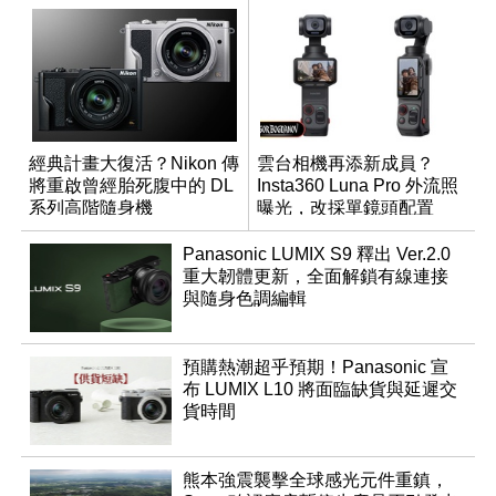
經典計畫大復活？Nikon 傳
雲台相機再添新成員？
將重啟曾經胎死腹中的 DL
Insta360 Luna Pro 外流照
系列高階隨身機
曝光，改採單鏡頭配置
Panasonic LUMIX S9 釋出 Ver.2.0
重大韌體更新，全面解鎖有線連接
與隨身色調編輯
預購熱潮超乎預期！Panasonic 宣
布 LUMIX L10 將面臨缺貨與延遲交
貨時間
熊本強震襲擊全球感光元件重鎮，