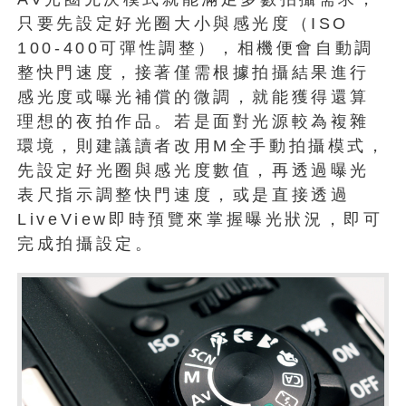
只要先設定好光圈大小與感光度（ISO
100-400可彈性調整），相機便會自動調
整快門速度，接著僅需根據拍攝結果進行
感光度或曝光補償的微調，就能獲得還算
理想的夜拍作品。若是面對光源較為複雜
環境，則建議讀者改用M全手動拍攝模式，
先設定好光圈與感光度數值，再透過曝光
表尺指示調整快門速度，或是直接透過
LiveView即時預覽來掌握曝光狀況，即可
完成拍攝設定。