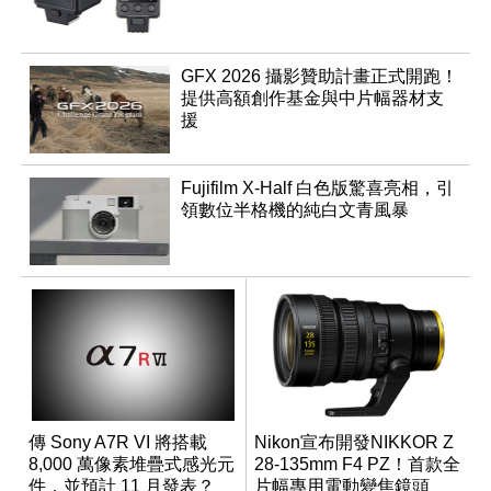
GFX 2026 攝影贊助計畫正式開跑！
提供高額創作基金與中片幅器材支
援
Fujifilm X-Half 白色版驚喜亮相，引
領數位半格機的純白文青風暴
傳 Sony A7R VI 將搭載
Nikon宣布開發NIKKOR Z
8,000 萬像素堆疊式感光元
28-135mm F4 PZ！首款全
件，並預計 11 月發表？
片幅專用電動變焦鏡頭