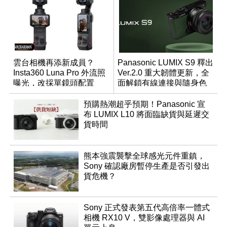
雲台相機再添新成員？
Panasonic LUMIX S9 釋出
Insta360 Luna Pro 外流照
Ver.2.0 重大韌體更新，全
曝光，改採單鏡頭配置
面解鎖有線連接與隨身色
調編輯
預購熱潮超乎預期！Panasonic 宣
布 LUMIX L10 將面臨缺貨與延遲交
貨時間
熊本強震襲擊全球感光元件重鎮，
Sony 確認廠房暫停生產是否引發出
貨危機？
Sony 正式發表第五代高倍率一體式
相機 RX10 V，雙影像處理器與 AI