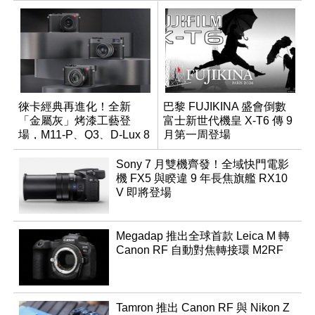
徠卡經典再進化！全新
巴黎 FUJIKINA 盛會倒數
「金屬灰」烤漆工藝登
富士新世代機皇 X-T6 傳 9
場，M11-P、Q3、D-Lux 8
月第一周登場
領銜換裝
Sony 7 月雙機齊發！全域快門電影
機 FX5 與睽違 9 年長焦旗艦 RX10
V 即將登場
Megadap 推出全球首款 Leica M 轉
Canon RF 自動對焦轉接環 M2RF
Tamron 推出 Canon RF 與 Nikon Z