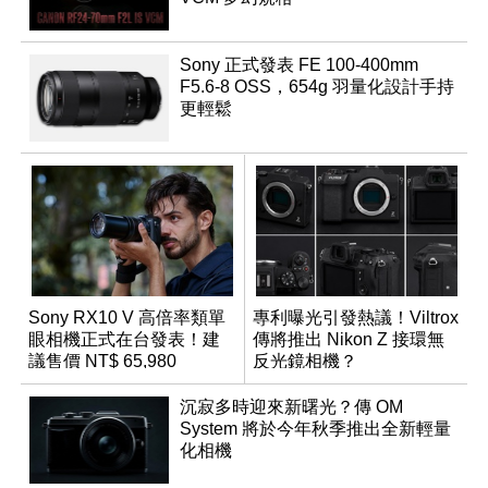
Sony 正式發表 FE 100-400mm
F5.6-8 OSS，654g 羽量化設計手持
更輕鬆
Sony RX10 V 高倍率類單
專利曝光引發熱議！Viltrox
眼相機正式在台發表！建
傳將推出 Nikon Z 接環無
議售價 NT$ 65,980
反光鏡相機？
沉寂多時迎來新曙光？傳 OM
System 將於今年秋季推出全新輕量
化相機