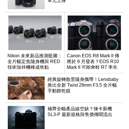
單元上身
Nikon 未來新品推測藍圖：
Canon EOS R8 Mark II 傳
全片幅定焦隨身機與 RED
將於 9 月發表？EOS R10
技術加持機種成焦點
Mark II 可能會較 R7 率先
推出
經典旋轉散景隨身攜帶！Lensbaby
推出全新 Twist 28mm F3.5 全片幅
手動餅乾鏡
補齊全幅產品線空缺？徠卡新機
SL3-P 最新規格與售價傳聞流出