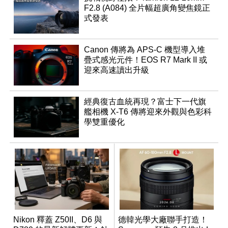
F2.8 (A084) 全片幅超廣角變焦鏡正
式發表
Canon 傳將為 APS-C 機型導入堆
疊式感光元件！EOS R7 Mark II 或
迎來高速讀出升級
經典復古血統再現？富士下一代旗
艦相機 X-T6 傳將迎來外觀與色彩科
學雙重優化
Nikon 釋蓋 Z50II、D6 與
德韓光學大廠聯手打造！