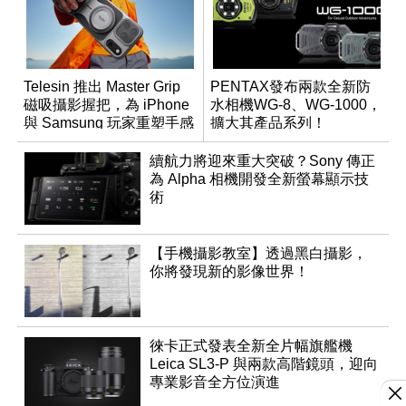
Telesin 推出 Master Grip
PENTAX發布兩款全新防
磁吸攝影握把，為 iPhone
水相機WG-8、WG-1000，
與 Samsung 玩家重塑手感
擴大其產品系列！
續航力將迎來重大突破？Sony 傳正
為 Alpha 相機開發全新螢幕顯示技
術
【手機攝影教室】透過黑白攝影，
你將發現新的影像世界！
徠卡正式發表全新全片幅旗艦機
Leica SL3-P 與兩款高階鏡頭，迎向
專業影音全方位演進