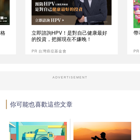
資格
立即諮詢HPV！是對自己健康最好
帶
的投資，把握現在不嫌晚！
PR 台灣癌症基金會
PR
ADVERTISEMENT
你可能也喜歡這些文章