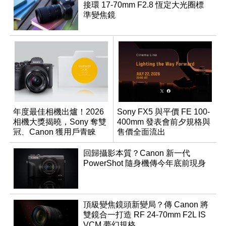
接環 17-70mm F2.8 恆定大光圈標
準變焦鏡
年度最佳相機出爐！2026
Sony FX5 與平價 FE 100-
相機大獎揭曉，Sony 奪雙
400mm 發表會前夕規格與
冠、Canon 獲用戶青睞
售價全面流出
回歸攝影本質？Canon 新一代
PowerShot 隨身機傳今年底前現身
頂級變焦鏡頭新變局？傳 Canon 將
雙鏡合一打造 RF 24-70mm F2L IS
VCM 夢幻規格