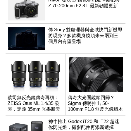
Z 70-200mm F2.8 II 最新韌體更新
傳 Sony 雙處理器與全域快門新機即
將現身？多款機身鏡頭未來兩到三
個月內有望登場
蔡司無反光鏡傳奇再續：
傳奇大光圈鏡頭回歸？
ZEISS Otus ML 1.4/35 發
Sigma 傳將推出 50-
表，定義 35mm 光學新天
100mm F1.8 無反光鏡版本
花板
神牛推出 Godox iT20 和 iT22 超迷
你閃光燈，攝影配件再添新選擇