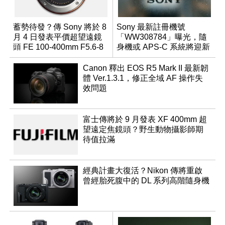
蓄勢待發？傳 Sony 將於 8
Sony 最新註冊機號
月 4 日發表平價超望遠鏡
「WW308784」曝光，隨
頭 FE 100-400mm F5.6-8
身機或 APS-C 系統將迎新
成員？
Canon 釋出 EOS R5 Mark II 最新韌
體 Ver.1.3.1，修正全域 AF 操作失
效問題
富士傳將於 9 月發表 XF 400mm 超
望遠定焦鏡頭？野生動物攝影師期
待值拉滿
經典計畫大復活？Nikon 傳將重啟
曾經胎死腹中的 DL 系列高階隨身機