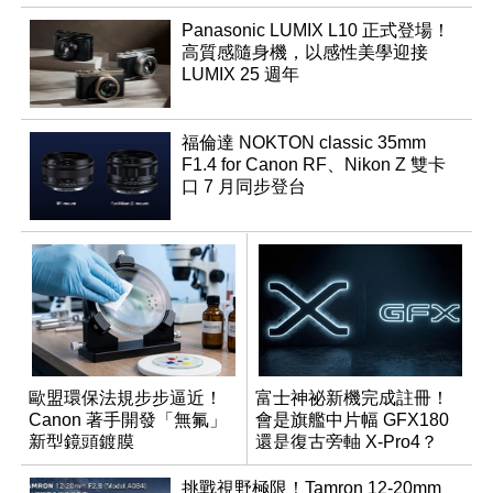
Panasonic LUMIX L10 正式登場！
高質感隨身機，以感性美學迎接
LUMIX 25 週年
福倫達 NOKTON classic 35mm
F1.4 for Canon RF、Nikon Z 雙卡
口 7 月同步登台
歐盟環保法規步步逼近！
富士神祕新機完成註冊！
Canon 著手開發「無氟」
會是旗艦中片幅 GFX180
新型鏡頭鍍膜
還是復古旁軸 X-Pro4？
挑戰視野極限！Tamron 12-20mm