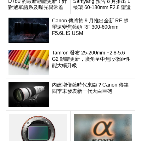
D780 的最新韌體更新！針
Samyang 預告 8 月推出 L
對選單語系及曝光異常進
接環 60-180mm F2.8 望遠
行修復
變焦鏡
Canon 傳將於 9 月推出全新 RF 超
望遠變焦鏡頭 RF 300-600mm
F5.6L IS USM
Tamron 發布 25-200mm F2.8-5.6
G2 韌體更新，廣角至中焦段微距性
能大幅升級
內建增倍鏡時代來臨？Canon 傳第
四季末發表新一代大白巨砲