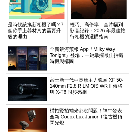
是時候該換新相機了嗎？7
輕巧、高倍率、全片幅到
個你手上器材真的需要升
影音記錄：2026 年最佳旅
級的理由
行相機的選購指南
全新銀河預報 App「Milky Way
Tonight」登場，一鍵掌握最佳拍攝
時機與構圖
富士新一代中長焦主力鏡頭 XF 50-
140mm F2.8 R LM OIS WR II 傳將
與 X-T6 同步亮相
橫拍豎拍補光都沒問題！神牛發表
全新 Godox Lux Junior II 復古機頂
閃光燈