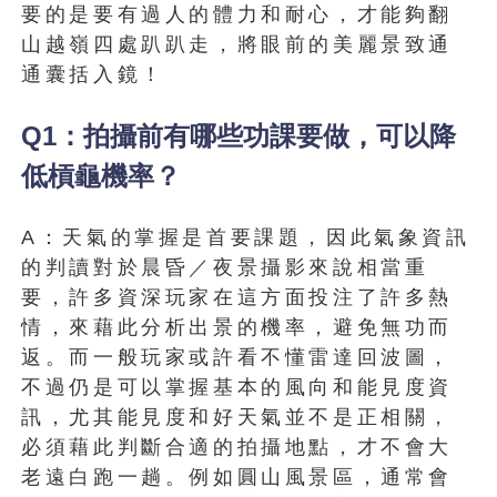
要的是要有過人的體力和耐心，才能夠翻
山越嶺四處趴趴走，將眼前的美麗景致通
通囊括入鏡！
Q1：拍攝前有哪些功課要做，可以降
低槓龜機率？
A：天氣的掌握是首要課題，因此氣象資訊
的判讀對於晨昏／夜景攝影來說相當重
要，許多資深玩家在這方面投注了許多熱
情，來藉此分析出景的機率，避免無功而
返。而一般玩家或許看不懂雷達回波圖，
不過仍是可以掌握基本的風向和能見度資
訊，尤其能見度和好天氣並不是正相關，
必須藉此判斷合適的拍攝地點，才不會大
老遠白跑一趟。例如圓山風景區，通常會