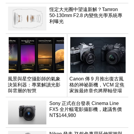
恆定大光圈中望遠新解？Tamron
50-130mm F2.8 內變焦光學系統專
利曝光
風景與星空攝影師的氣象
Canon 傳 9 月推出復古風
決策利器：專業解讀光影
格的神祕新機，VCM 定焦
與雲層的智慧
家族最終章也將壓軸登場
App「Atmos」登場
Sony 正式在台發表 Cinema Line
FX5 全片幅電影攝影機，建議售價
NT$144,980
Nikon 發表 Zf 銀色專用延伸握把與