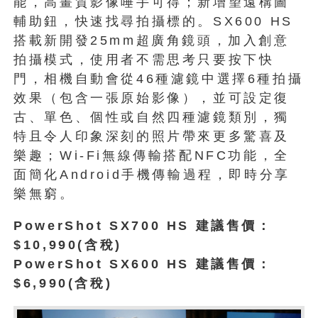
能，高畫質影像唾手可得；新增望遠構圖
輔助鈕，快速找尋拍攝標的。SX600 HS
搭載新開發25mm超廣角鏡頭，加入創意
拍攝模式，使用者不需思考只要按下快
門，相機自動會從46種濾鏡中選擇6種拍攝
效果（包含一張原始影像），並可設定復
古、單色、個性或自然四種濾鏡類別，獨
特且令人印象深刻的照片帶來更多驚喜及
樂趣；Wi-Fi無線傳輸搭配NFC功能，全
面簡化Android手機傳輸過程，即時分享
樂無窮。
PowerShot SX700 HS 建議售價：
$10,990(含稅)
PowerShot SX600 HS 建議售價：
$6,990(含稅)