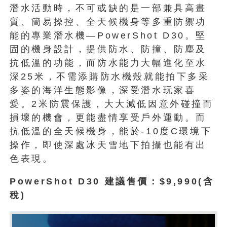
潛水活動時，不可或缺的是一部兼具高畫
質、簡易操控、全天候機身等多重防禦功
能的專業潛水機—PowerShot D30。堅
固的機身設計，提供防水、防撞、防塵及
抗低溫的功能，而防水能力大幅進化至水
深25米，不需添購防水機殼就能拍下多采
多姿的海洋生態影像，深受潛水玩家喜
愛。2米防震保護，大大減低因意外碰撞而
損壞的機會，更能盡情享受戶外運動。而
抗低溫的全天候機身，能於-10度C環境下
操作，即使深處冰天雪地下拍攝也能有出
色表現。
PowerShot D30 建議售價：$9,990(含
稅)