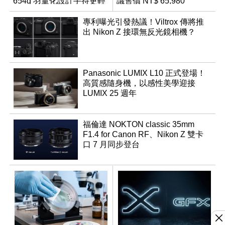
654g 羽量化設計手持更輕
議售價 NT$ 65,980
鬆
專利曝光引發熱議！Viltrox 傳將推
出 Nikon Z 接環無反光鏡相機？
Panasonic LUMIX L10 正式登場！
高質感隨身機，以感性美學迎接
LUMIX 25 週年
福倫達 NOKTON classic 35mm
F1.4 for Canon RF、Nikon Z 雙卡
口 7 月同步登台