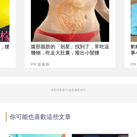
，腰
腹部脂肪的「剋星」找到了，常吃這
豹
幾物，吃走大肚囊，瘦出小蠻腰
事
PR 新素簡
P
ADVERTISEMENT
你可能也喜歡這些文章