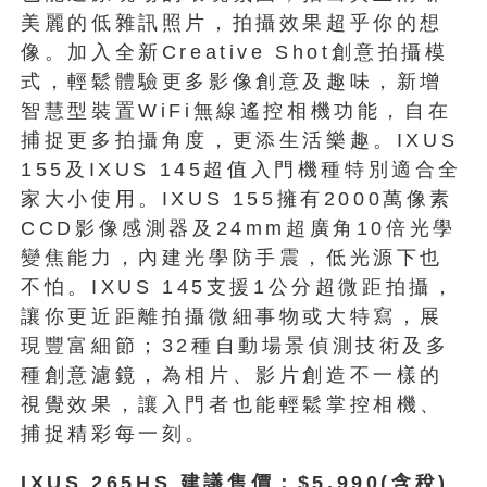
美麗的低雜訊照片，拍攝效果超乎你的想
像。加入全新Creative Shot創意拍攝模
式，輕鬆體驗更多影像創意及趣味，新增
智慧型裝置WiFi無線遙控相機功能，自在
捕捉更多拍攝角度，更添生活樂趣。IXUS
155及IXUS 145超值入門機種特別適合全
家大小使用。IXUS 155擁有2000萬像素
CCD影像感測器及24mm超廣角10倍光學
變焦能力，內建光學防手震，低光源下也
不怕。IXUS 145支援1公分超微距拍攝，
讓你更近距離拍攝微細事物或大特寫，展
現豐富細節；32種自動場景偵測技術及多
種創意濾鏡，為相片、影片創造不一樣的
視覺效果，讓入門者也能輕鬆掌控相機、
捕捉精彩每一刻。
IXUS 265HS 建議售價：$5,990(含稅)