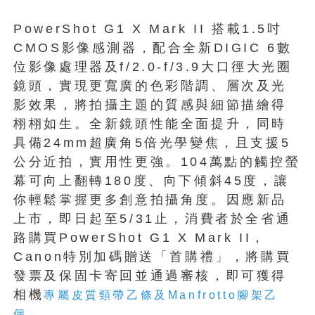
PowerShot G1 X Mark II 搭載1.5吋
CMOS影像感測器，配合全新DIGIC 6數
位影像處理器及f/2.0-f/3.9大口徑大光圈
鏡頭，實現更寬廣的色彩階調、層次及光
影效果，將拍攝主題的質感與細節描繪得
栩栩如生。全新鏡頭性能全面提升，同時
具備24mm超廣角5倍光學變焦，且支援5
公分近拍，實用性更強。104萬點的觸控螢
幕可向上翻轉180度、向下傾斜45度，讓
你輕鬆掌握更多創意拍攝角度。因應新品
上市，即日起至5/31止，消費者於全省通
路購買PowerShot G1 X Mark II，
Canon特別加碼贈送「首購禮」，將購買
發票及保固卡寄回並通過審核，即可獲得
相機
專屬皮質頸帶乙條及Manfrotto腳架乙
。
個