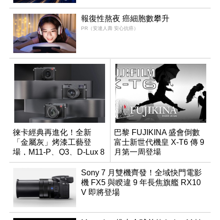
報復性熬夜 癌細胞數攀升
PR（安達人壽 安心抗癌）
徠卡經典再進化！全新
巴黎 FUJIKINA 盛會倒數
「金屬灰」烤漆工藝登
富士新世代機皇 X-T6 傳 9
場，M11-P、Q3、D-Lux 8
月第一周登場
領銜換裝
Sony 7 月雙機齊發！全域快門電影
機 FX5 與睽違 9 年長焦旗艦 RX10
V 即將登場