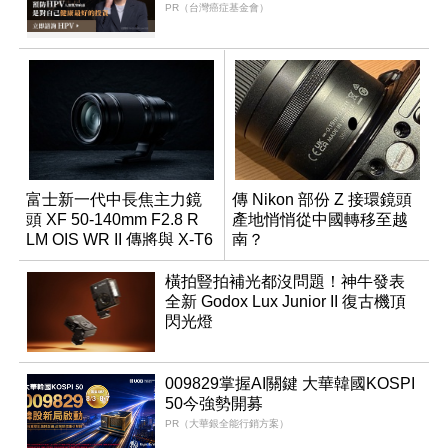
PR（台灣癌症基金會）
富士新一代中長焦主力鏡
傳 Nikon 部份 Z 接環鏡頭
頭 XF 50-140mm F2.8 R
產地悄悄從中國轉移至越
LM OIS WR II 傳將與 X-T6
南？
同步亮相
橫拍豎拍補光都沒問題！神牛發表
全新 Godox Lux Junior II 復古機頂
閃光燈
009829掌握AI關鍵 大華韓國KOSPI
50今強勢開募
PR（大華銀全能行銷方案）