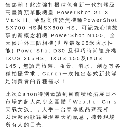
售熱潮！此次強打機種包含新一代旗艦級
高畫質類單眼機皇 PowerShot G1 X
Mark II、薄型高倍變焦機種PowerShot
SX700 HS與SX600 HS、可記錄心情故
事的新概念相機 PowerShot N100、全
天候戶外三防相機(世界最深25米防水性
能) PowerShot D30 及輕巧時尚隨身機
IXUS 265HS、IXUS 155及IXUS
145，無論是旅遊、夜景、潛水、創意等各
種拍攝需求，Canon一次推出各式新款滿
足消費者的各種需求！
此次Canon特別邀請到目前積極拓展日本
市場的超人氣少女團體「Weather Girls
天氣女孩」，人手一台春季靚品齊亮相，
以活潑的歌舞展現春天的氣息，擄獲現場
所有人的目光。