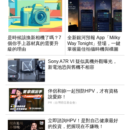
是時候該換新相機了嗎？7
全新銀河預報 App「Milky
個你手上器材真的需要升
Way Tonight」登場，一鍵
級的理由
掌握最佳拍攝時機與構圖
Sony A7R VI 疑似真機外觀曝光，
新電池恐與舊機不相容
伴侶和妳一起預防HPV，才有資格
說愛妳！
PR（台灣癌症基金會）
立即諮詢HPV！是對自己健康最好
的投資，把握現在不嫌晚！