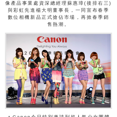
像產品事業處資深總經理蘇惠璋(後排右三)
與彩虹先進楊大明董事長，一同宣布春季
數位相機新品正式搶佔市場，再掀春季銷
售熱潮。