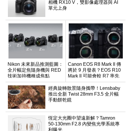
相機 RX10 V，雙影像處理器與 AI
單元上身
Nikon 未來新品推測藍圖：
Canon EOS R8 Mark II 傳
全片幅定焦隨身機與 RED
將於 9 月發表？EOS R10
技術加持機種成焦點
Mark II 可能會較 R7 率先
推出
經典旋轉散景隨身攜帶！Lensbaby
推出全新 Twist 28mm F3.5 全片幅
手動餅乾鏡
恆定大光圈中望遠新解？Tamron
50-130mm F2.8 內變焦光學系統專
利曝光