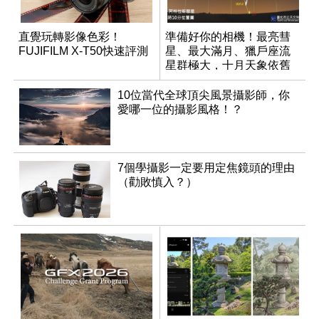
直覺玩轉影像色彩！
準備好你的相機！最亮彗
FUJIFILM X-T50快速評測
星、最大滿月、獵戶座流
星群極大，十月天象依舊
精彩！
10位當代全球頂尖風景攝影師，你
愛哪一位的攝影風格！？
7個學攝影一定要用定焦鏡頭的理由
（勸敗慎入？）