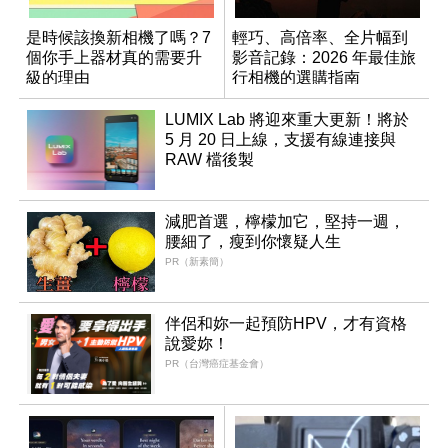
是時候該換新相機了嗎？7
輕巧、高倍率、全片幅到
個你手上器材真的需要升
影音記錄：2026 年最佳旅
級的理由
行相機的選購指南
LUMIX Lab 將迎來重大更新！將於
5 月 20 日上線，支援有線連接與
RAW 檔後製
減肥首選，檸檬加它，堅持一週，
腰細了，瘦到你懷疑人生
PR（新素簡）
伴侶和妳一起預防HPV，才有資格
說愛妳！
PR（台灣癌症基金會）