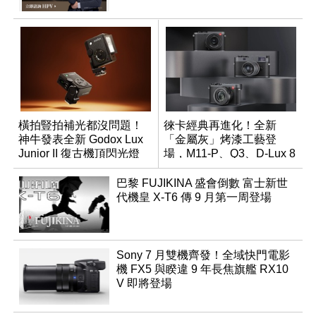
橫拍豎拍補光都沒問題！
徠卡經典再進化！全新
神牛發表全新 Godox Lux
「金屬灰」烤漆工藝登
Junior II 復古機頂閃光燈
場，M11-P、Q3、D-Lux 8
領銜換裝
巴黎 FUJIKINA 盛會倒數 富士新世
代機皇 X-T6 傳 9 月第一周登場
Sony 7 月雙機齊發！全域快門電影
機 FX5 與睽違 9 年長焦旗艦 RX10
V 即將登場