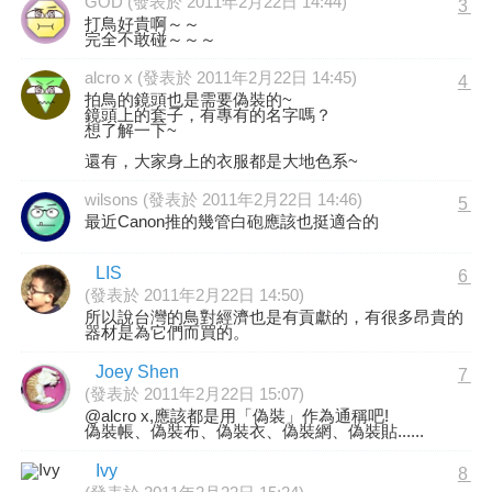
GOD (發表於 2011年2月22日 14:44)
3
打鳥好貴啊～～
完全不敢碰～～～
alcro x (發表於 2011年2月22日 14:45)
4
拍鳥的鏡頭也是需要偽裝的~
鏡頭上的套子，有專有的名字嗎？
想了解一下~
還有，大家身上的衣服都是大地色系~
wilsons (發表於 2011年2月22日 14:46)
5
最近Canon推的幾管白砲應該也挺適合的
LIS
6
(發表於 2011年2月22日 14:50)
所以說台灣的鳥對經濟也是有貢獻的，有很多昂貴的
器材是為它們而買的。
Joey Shen
7
(發表於 2011年2月22日 15:07)
@alcro x,應該都是用「偽裝」作為通稱吧!
偽裝帳、偽裝布、偽裝衣、偽裝網、偽裝貼......
Ivy
8