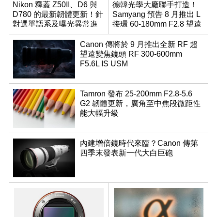
Nikon 釋蓋 Z50II、D6 與
德韓光學大廠聯手打造！
D780 的最新韌體更新！針
Samyang 預告 8 月推出 L
對選單語系及曝光異常進
接環 60-180mm F2.8 望遠
行修復
變焦鏡
Canon 傳將於 9 月推出全新 RF 超
望遠變焦鏡頭 RF 300-600mm
F5.6L IS USM
Tamron 發布 25-200mm F2.8-5.6
G2 韌體更新，廣角至中焦段微距性
能大幅升級
內建增倍鏡時代來臨？Canon 傳第
四季末發表新一代大白巨砲