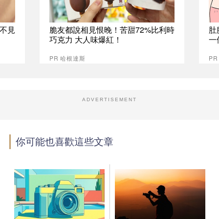
不見
脆友都說相見恨晚！苦甜72%比利時
肚
巧克力 大人味爆紅！
一
PR 哈根達斯
PR
ADVERTISEMENT
你可能也喜歡這些文章