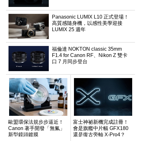
Panasonic LUMIX L10 正式登場！
高質感隨身機，以感性美學迎接
LUMIX 25 週年
福倫達 NOKTON classic 35mm
F1.4 for Canon RF、Nikon Z 雙卡
口 7 月同步登台
歐盟環保法規步步逼近！
富士神祕新機完成註冊！
Canon 著手開發「無氟」
會是旗艦中片幅 GFX180
新型鏡頭鍍膜
還是復古旁軸 X-Pro4？