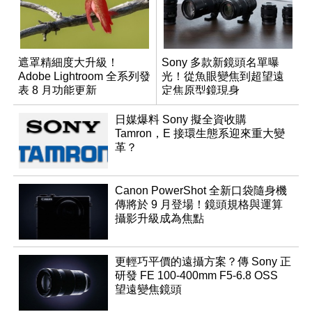
遮罩精細度大升級！
Sony 多款新鏡頭名單曝
Adobe Lightroom 全系列發
光！從魚眼變焦到超望遠
表 8 月功能更新
定焦原型鏡現身
日媒爆料 Sony 擬全資收購
Tamron，E 接環生態系迎來重大變
革？
Canon PowerShot 全新口袋隨身機
傳將於 9 月登場！鏡頭規格與運算
攝影升級成為焦點
更輕巧平價的遠攝方案？傳 Sony 正
研發 FE 100-400mm F5-6.8 OSS
望遠變焦鏡頭