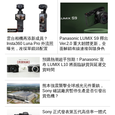
雲台相機再添新成員？
Panasonic LUMIX S9 釋出
Insta360 Luna Pro 外流照
Ver.2.0 重大韌體更新，全
曝光，改採單鏡頭配置
面解鎖有線連接與隨身色
調編輯
預購熱潮超乎預期！Panasonic 宣
布 LUMIX L10 將面臨缺貨與延遲交
貨時間
熊本強震襲擊全球感光元件重鎮，
Sony 確認廠房暫停生產是否引發出
貨危機？
Sony 正式發表第五代高倍率一體式