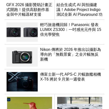
GFX 2026 攝影贊助計畫正
結合生成式 AI 與拍攝建
式開跑！提供高額創作基
議！Adobe Project Indigo
金與中片幅器材支援
測試全新 AI Playground 功
能
輕巧旅遊機回歸！Panasonic 發表
LUMIX ZS300：一吋感光元件與 15
倍光學變焦
Nikon 傳將於 2026 年推出以攝影為
導向的「無觀景窗」之全片幅無反
新機
傳富士新一代 APS-C 片幅旗艦相機
X-T6 將於 9 月第一週發表