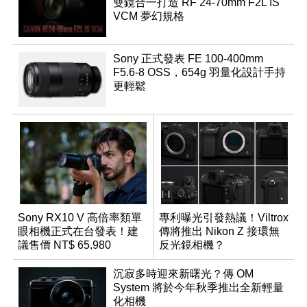
雙鏡合一打造 RF 24-70mm F2L IS
VCM 夢幻規格
Sony 正式發表 FE 100-400mm
F5.6-8 OSS，654g 羽量化設計手持
更輕鬆
Sony RX10 V 高倍率類單
專利曝光引發熱議！Viltrox
眼相機正式在台發表！建
傳將推出 Nikon Z 接環無
議售價 NT$ 65,980
反光鏡相機？
沉寂多時迎來新曙光？傳 OM
System 將於今年秋季推出全新輕量
化相機