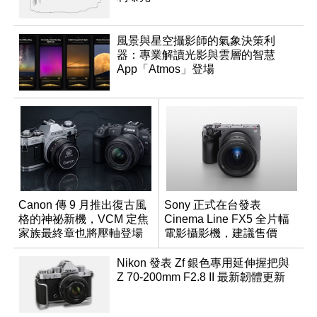
風景與星空攝影師的氣象決策利
器：專業解讀光影與雲層的智慧
App「Atmos」登場
Canon 傳 9 月推出復古風
Sony 正式在台發表
格的神祕新機，VCM 定焦
Cinema Line FX5 全片幅
家族最終章也將壓軸登場
電影攝影機，建議售價
NT$144,980
Nikon 發表 Zf 銀色專用延伸握把與
Z 70-200mm F2.8 II 最新韌體更新