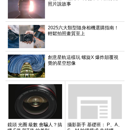
照片說故事
2025六大類型隨身相機選購指南！
輕鬆拍照畫質至上
創意星軌這樣玩 螺旋X 爆炸顛覆視
覺的星空想像
鏡頭 光圈 級數 會騙人？搞
攝影新手 基礎班： P、A、