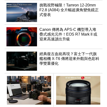
挑戰視野極限！Tamron 12-20mm
F2.8 (A084) 全片幅超廣角變焦鏡正
式發表
Canon 傳將為 APS-C 機型導入堆
疊式感光元件！EOS R7 Mark II 或
迎來高速讀出升級
經典復古血統再現？富士下一代旗
艦相機 X-T6 傳將迎來外觀與色彩科
學雙重優化