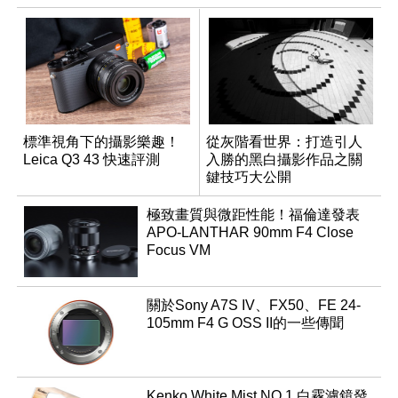
標準視角下的攝影樂趣！
從灰階看世界：打造引人
Leica Q3 43 快速評測
入勝的黑白攝影作品之關
鍵技巧大公開
極致畫質與微距性能！福倫達發表
APO-LANTHAR 90mm F4 Close
Focus VM
關於Sony A7S IV、FX50、FE 24-
105mm F4 G OSS II的一些傳聞
Kenko White Mist NO.1 白霧濾鏡發