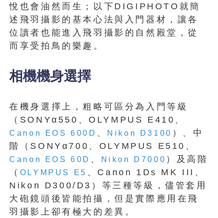
悅也會油然而生；以下DIGIPHOTO就簡
述飛羽攝影的基本心法與入門器材，讓各
位讀者也能進入飛羽攝影的自然殿堂，從
而享受拍鳥的樂趣。
相機機身選擇
在機身選擇上，粗略可區分為入門等級
（SONYα550、OLYMPUS E410、
、
）、中
Canon EOS 600D
Nikon D3100
階（SONYα700、OLYMPUS E510、
、
）及高階
Canon EOS 60D
Nikon D7000
（
、Canon 1Ds MK III、
OLYMPUS E5
Nikon D300/D3）等三種等級，儘管套用
大砲鏡頭後皆能拍攝，但是實際應用在飛
羽攝影上卻有極大的差異。