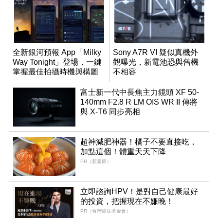
全新銀河預報 App「Milky
Sony A7R VI 疑似真機外
Way Tonight」登場，一鍵
觀曝光，新電池恐與舊機
掌握最佳拍攝時機與構圖
不相容
富士新一代中長焦主力鏡頭 XF 50-
140mm F2.8 R LM OIS WR II 傳將
與 X-T6 同步亮相
超神減肥神器！橘子不要直接吃，
加點這個！體重天天下降
PR（新素簡）
立即諮詢HPV！是對自己健康最好
的投資，把握現在不嫌晚！
PR（台灣癌症基金會）