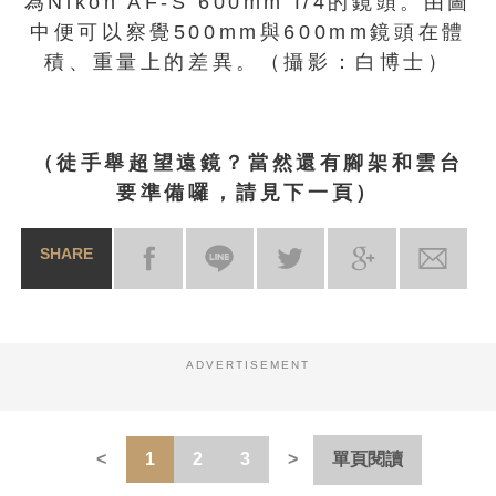
為Nikon AF-S 600mm f/4的鏡頭。由圖
中便可以察覺500mm與600mm鏡頭在體
積、重量上的差異。（攝影：白博士）
（徒手舉超望遠鏡？當然還有腳架和雲台
要準備囉，請見下一頁）
SHARE
ADVERTISEMENT
1
2
3
單頁閱讀