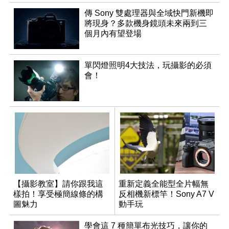
傳 Sony 雙處理器與全域快門新機即
將現身？多款機身鏡頭未來兩到三
個月內有望登場
單閃燈照明4大技法，玩攝影的必須
會！
【攝影教室】請你跟我這
重新定義全能型全片幅無
樣拍！享受極簡線條的構
反相機新標竿！Sony A7 V
圖魅力
動手玩
學會這 7 種簡單布光技巧，讓你的