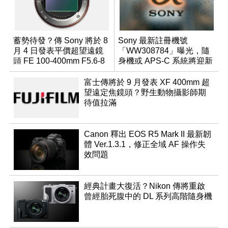
蓄勢待發？傳 Sony 將於 8
Sony 最新註冊機號
月 4 日發表平價超望遠鏡
「WW308784」曝光，隨
頭 FE 100-400mm F5.6-8
身機或 APS-C 系統將迎新
成員？
富士傳將於 9 月發表 XF 400mm 超
望遠定焦鏡頭？野生動物攝影師期
待值拉滿
Canon 釋出 EOS R5 Mark II 最新韌
體 Ver.1.3.1，修正全域 AF 操作失
效問題
經典計畫大復活？Nikon 傳將重啟
曾經胎死腹中的 DL 系列高階隨身機