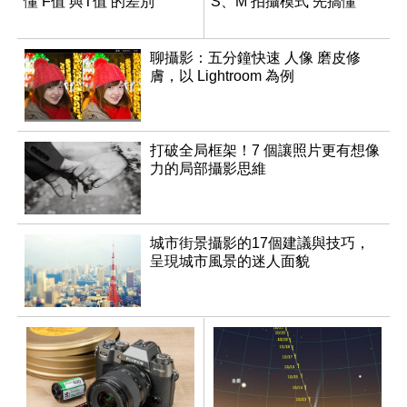
懂 F值 與T值 的差別
S、M 拍攝模式 先搞懂
聊攝影：五分鐘快速 人像 磨皮修
膚，以 Lightroom 為例
打破全局框架！7 個讓照片更有想像
力的局部攝影思維
城市街景攝影的17個建議與技巧，
呈現城市風景的迷人面貌